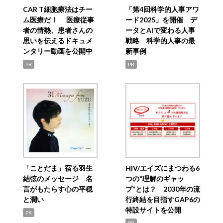
CAR T細胞療法はチー
「第4回科学的人事アワ
ム医療だ！ 医療従事
ード2025」を開催 デ
者の情熱、患者さんの
ータとAIで変わる人事
思いを伝えるドキュメ
戦略 科学的人事の最
ンタリー動画を公開中
新事例
PR
PR
「ことだま」宿る羽生
HIV/エイズにまつわる6
結弦のメッセージ 名
つの“理解のギャッ
言がもたらす心の平穏
プ”とは？ 2030年の流
と潤い
行終結を目指すGAP6の
特設サイトを公開
PR