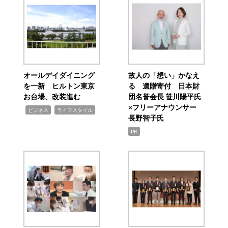
オールデイダイニング
故人の「想い」かなえ
を一新 ヒルトン東京
る 遺贈寄付 日本財
お台場、改装進む
団名誉会長 笹川陽平氏
×フリーアナウンサー
,
,
ビジネス
ライフスタイル
長野智子氏
PR