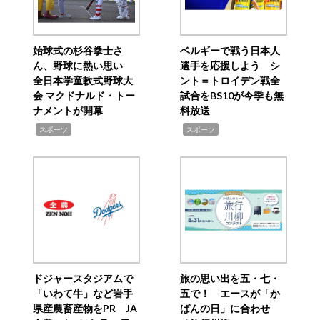
始球式の杉谷拳士さ
ベルギーで戦う日本人
ん、野球に熱い思い
選手を応援しよう シ
全日本学童軟式野球大
ント＝トロイデン戦全
会 マクドナルド・トー
試合をBS10が今季も無
ナメントが開幕
料放送
,
,
スポーツ
スポーツ
ドジャースタジアムで
旅の思い出を五・七・
「いわて牛」など岩手
五で！ エースが「か
県産農畜産物をPR JA
ばんの日」に合わせ