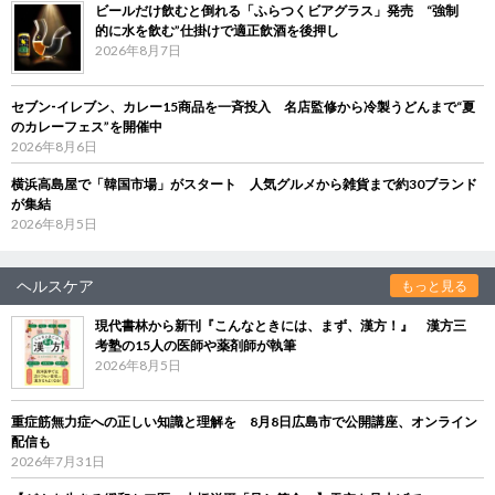
ビールだけ飲むと倒れる「ふらつくビアグラス」発売 “強制
的に水を飲む”仕掛けで適正飲酒を後押し
2026年8月7日
セブン‐イレブン、カレー15商品を一斉投入 名店監修から冷製うどんまで“夏
のカレーフェス”を開催中
2026年8月6日
横浜高島屋で「韓国市場」がスタート 人気グルメから雑貨まで約30ブランド
が集結
2026年8月5日
ヘルスケア
もっと見る
現代書林から新刊『こんなときには、まず、漢方！』 漢方三
考塾の15人の医師や薬剤師が執筆
2026年8月5日
重症筋無力症への正しい知識と理解を 8月8日広島市で公開講座、オンライン
配信も
2026年7月31日