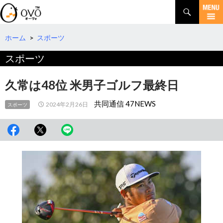
検
索
コ
ン
テ
ホーム
>
スポーツ
ン
スポーツ
ツ
へ
移
久常は48位 米男子ゴルフ最終日
動
共同通信 47NEWS
2024年2月26日
スポーツ