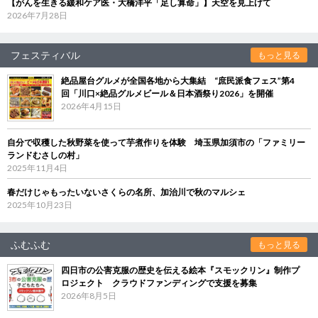
【がんを生きる緩和ケア医・大橋洋平「足し算命」】天空を見上げて
2026年7月28日
フェスティバル
もっと見る
絶品屋台グルメが全国各地から大集結 “庶民派食フェス”第4
回「川口×絶品グルメビール＆日本酒祭り2026」を開催
2026年4月15日
自分で収穫した秋野菜を使って芋煮作りを体験 埼玉県加須市の「ファミリー
ランドむさしの村」
2025年11月4日
春だけじゃもったいないさくらの名所、加治川で秋のマルシェ
2025年10月23日
ふむふむ
もっと見る
四日市の公害克服の歴史を伝える絵本『スモックリン』制作プ
ロジェクト クラウドファンディングで支援を募集
2026年8月5日