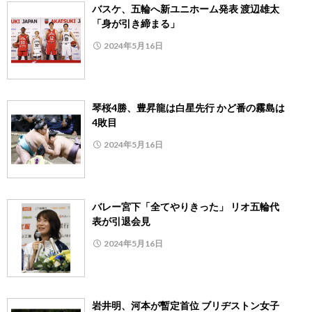
バスケ、五輪へ新ユニホーム発表 渡辺雄太
「身が引き締まる」
2024年5月16日
琴桜4勝、豊昇龍は白星先行 かど番の霧島は
4敗目
2024年5月16日
バレー宮下「全てやりきった」 リオ五輪代
表が引退会見
2024年5月16日
岩井明、河本が暫定首位 ブリヂストン女子