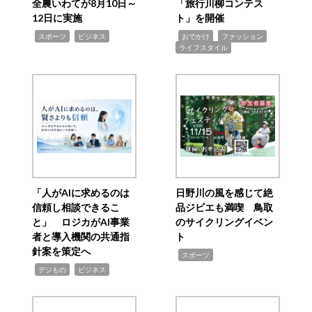
全農いわてが8月10日～
「旅行川柳コンテス
12日に実施
ト」を開催
,
,
,
,
,
スポーツ
ビジネス
おでかけ
ファッション
ライフスタイル
「人がAIに求めるのは
日野川の風を感じて絶
信頼し相談できるこ
品ジビエも満喫 鳥取
と」 ロジカがAI事業
のサイクリングイベン
者と導入機関の共通指
ト
針案を策定へ
,
スポーツ
,
,
デジもの
ビジネス