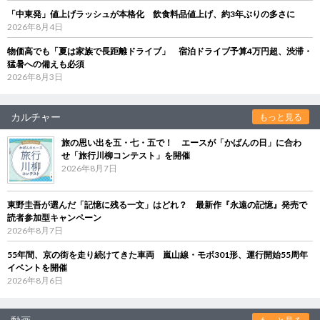
「中東発」値上げラッシュが本格化 飲食料品値上げ、約3年ぶりの多さに
2026年8月4日
物価高でも「夏は家族で長距離ドライブ」 宿泊ドライブ予算4万円超、渋滞・
猛暑への備えも必須
2026年8月3日
カルチャー
もっと見る
旅の思い出を五・七・五で！ エースが「かばんの日」に合わ
せ「旅行川柳コンテスト」を開催
2026年8月7日
東野圭吾が選んだ「記憶に残る一文」はどれ？ 最新作『永遠の記憶』発売で
読者参加型キャンペーン
2026年8月7日
55年間、京の街を走り続けてきた車両 嵐山線・モボ301形、運行開始55周年
イベントを開催
2026年8月6日