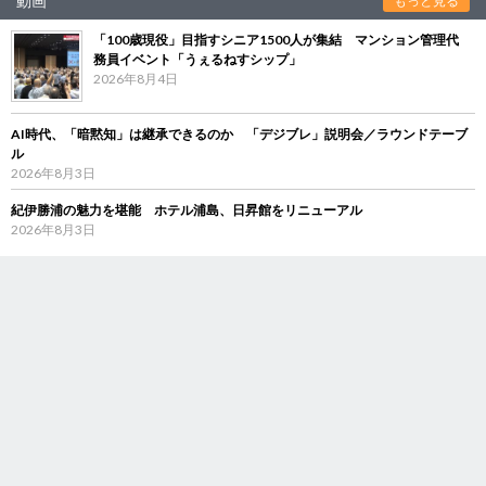
動画
もっと見る
「100歳現役」目指すシニア1500人が集結 マンション管理代
務員イベント「うぇるねすシップ」
2026年8月4日
AI時代、「暗黙知」は継承できるのか 「デジブレ」説明会／ラウンドテーブ
ル
2026年8月3日
紀伊勝浦の魅力を堪能 ホテル浦島、日昇館をリニューアル
2026年8月3日