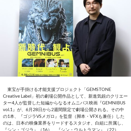
東宝が手掛ける才能支援プロジェクト「GEMSTONE
Creative Label」初の劇場公開作品として、新進気鋭のクリエー
ター4人が監督した短編からなるオムニバス映画『GEMNIBUS
vol.1』が、6月28日から2週間限定で劇場公開される。その中
の1本、『ゴジラVSメガロ』を監督（脚本・VFXも兼任）した
のは、日本の映像業界をリードするスタジオ、白組に所属し、
『シン・ゴジラ』（16）、『シン・ウルトラマン』（22）、