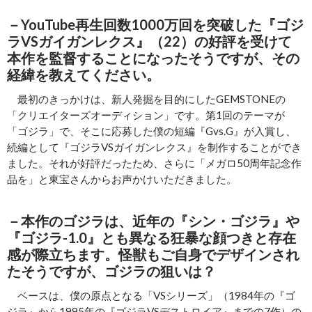
－YouTube再生回数1000万回を突破した『ゴジ
ラVSガイガンレクス』（22）の好評を受けて
本作を監督することになったそうですが、その
経緯を教えてください。
最初のきっかけは、新人発掘を目的にしたGEMSTONEの
「クリエイターズオーディション」です。第1回のテーマが
「ゴジラ」で、そこに応募した僕の短編『Gvs.G』が入賞し、
続編として『ゴジラVSガイガンレクス』を制作することができ
ました。それが好評だったため、さらに「メガロ50周年記念作
品を」と東宝さんからお声かけいただきました。
－本作のゴジラは、近年の『シン・ゴジラ』や
『ゴジラ-1.0』とも異なる狂暴な顔つきと存在
感が際立ちます。怪獣もご自身でデザインされ
たそうですが、ゴジラの狙いは？
ベースは、僕の原点となる「VSシリーズ」（1984年の『ゴ
ジラ』から1995年の『ゴジラVSデストロイア』までの7作）の