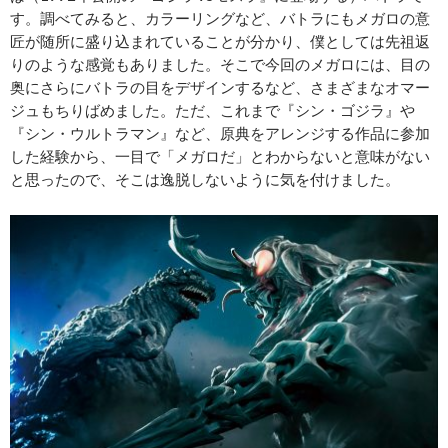
す。調べてみると、カラーリングなど、バトラにもメガロの意
匠が随所に盛り込まれていることが分かり、僕としては先祖返
りのような感覚もありました。そこで今回のメガロには、目の
奥にさらにバトラの目をデザインするなど、さまざまなオマー
ジュもちりばめました。ただ、これまで『シン・ゴジラ』や
『シン・ウルトラマン』など、原典をアレンジする作品に参加
した経験から、一目で「メガロだ」とわからないと意味がない
と思ったので、そこは逸脱しないように気を付けました。