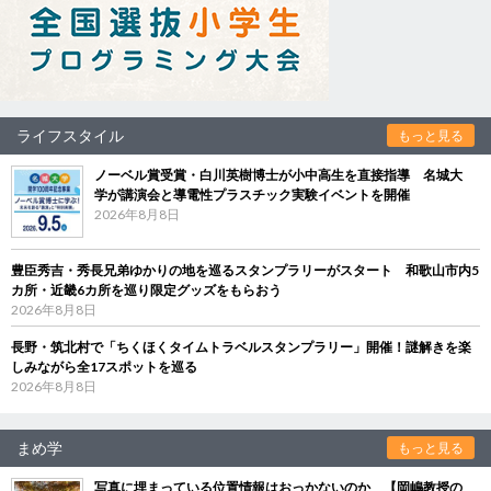
ライフスタイル
もっと見る
ノーベル賞受賞・白川英樹博士が小中高生を直接指導 名城大
学が講演会と導電性プラスチック実験イベントを開催
2026年8月8日
豊臣秀吉・秀長兄弟ゆかりの地を巡るスタンプラリーがスタート 和歌山市内5
カ所・近畿6カ所を巡り限定グッズをもらおう
2026年8月8日
長野・筑北村で「ちくほくタイムトラベルスタンプラリー」開催！謎解きを楽
しみながら全17スポットを巡る
2026年8月8日
まめ学
もっと見る
写真に埋まっている位置情報はおっかないのか 【岡嶋教授の