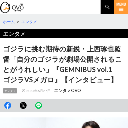
検
索
コ
ン
テ
ホーム
>
エンタメ
ン
エンタメ
ツ
へ
移
ゴジラに挑む期待の新鋭・上西琢也監
動
督「自分のゴジラが劇場公開されるこ
とがうれしい」『GEMNIBUS vol.1
ゴジラVSメガロ』【インタビュー】
エンタメOVO
2024年6月27日
エンタメ