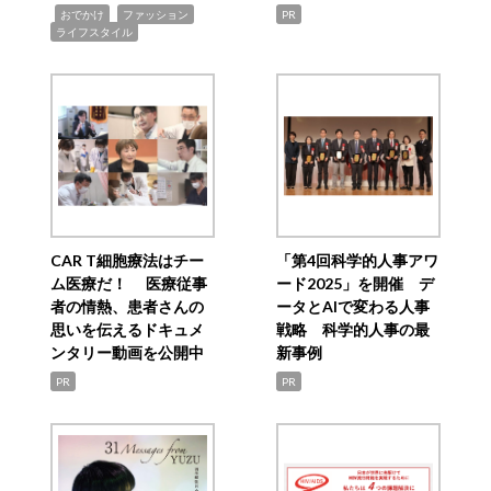
,
,
,
おでかけ
ファッション
PR
ライフスタイル
CAR T細胞療法はチー
「第4回科学的人事アワ
ム医療だ！ 医療従事
ード2025」を開催 デ
者の情熱、患者さんの
ータとAIで変わる人事
思いを伝えるドキュメ
戦略 科学的人事の最
ンタリー動画を公開中
新事例
PR
PR