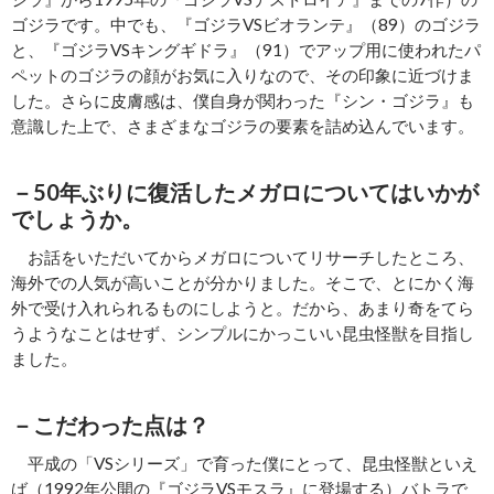
ゴジラです。中でも、『ゴジラVSビオランテ』（89）のゴジラ
と、『ゴジラVSキングギドラ』（91）でアップ用に使われたパ
ペットのゴジラの顔がお気に入りなので、その印象に近づけま
した。さらに皮膚感は、僕自身が関わった『シン・ゴジラ』も
意識した上で、さまざまなゴジラの要素を詰め込んでいます。
－50年ぶりに復活したメガロについてはいかが
でしょうか。
お話をいただいてからメガロについてリサーチしたところ、
海外での人気が高いことが分かりました。そこで、とにかく海
外で受け入れられるものにしようと。だから、あまり奇をてら
うようなことはせず、シンプルにかっこいい昆虫怪獣を目指し
ました。
－こだわった点は？
平成の「VSシリーズ」で育った僕にとって、昆虫怪獣といえ
ば（1992年公開の『ゴジラVSモスラ』に登場する）バトラで