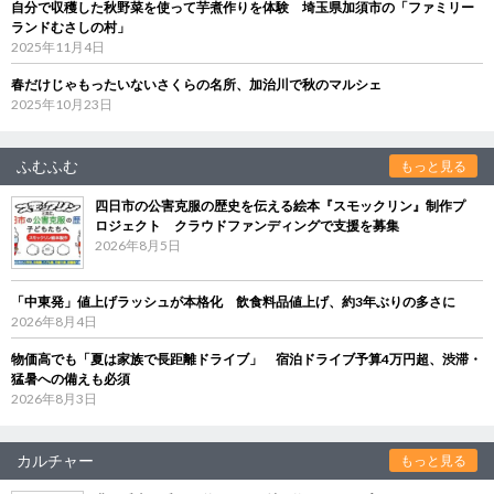
自分で収穫した秋野菜を使って芋煮作りを体験 埼玉県加須市の「ファミリー
ランドむさしの村」
2025年11月4日
春だけじゃもったいないさくらの名所、加治川で秋のマルシェ
2025年10月23日
ふむふむ
もっと見る
四日市の公害克服の歴史を伝える絵本『スモックリン』制作プ
ロジェクト クラウドファンディングで支援を募集
2026年8月5日
「中東発」値上げラッシュが本格化 飲食料品値上げ、約3年ぶりの多さに
2026年8月4日
物価高でも「夏は家族で長距離ドライブ」 宿泊ドライブ予算4万円超、渋滞・
猛暑への備えも必須
2026年8月3日
カルチャー
もっと見る