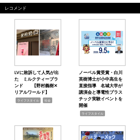
レコメンド
LVに敗訴して人気が出
ノーベル賞受賞・白川
た ミルクティーブラ
英樹博士が小中高生を
ンド 【野村義樹✕
直接指導 名城大学が
リアルワールド】
講演会と導電性プラス
チック実験イベントを
,
,
ライフスタイル
社会
開催
,
ライフスタイル