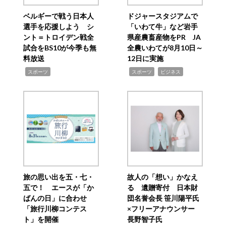
ベルギーで戦う日本人
ドジャースタジアムで
選手を応援しよう シ
「いわて牛」など岩手
ント＝トロイデン戦全
県産農畜産物をPR JA
試合をBS10が今季も無
全農いわてが8月10日～
料放送
12日に実施
,
,
,
スポーツ
スポーツ
ビジネス
旅の思い出を五・七・
故人の「想い」かなえ
五で！ エースが「か
る 遺贈寄付 日本財
ばんの日」に合わせ
団名誉会長 笹川陽平氏
「旅行川柳コンテス
×フリーアナウンサー
ト」を開催
長野智子氏