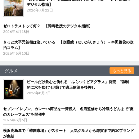
デジタル指南】
2026年7月22日
ゼロトラストって何？ 【岡嶋教授のデジタル指南】
2026年6月18日
きっと大平元首相は泣いている 【政眼鏡（せいがんきょう）－本田雅俊の政
治コラム】
2026年6月10日
グルメ
もっと見る
ビールだけ飲むと倒れる「ふらつくビアグラス」発売 “強制
的に水を飲む”仕掛けで適正飲酒を後押し
2026年8月7日
セブン‐イレブン、カレー15商品を一斉投入 名店監修から冷製うどんまで“夏
のカレーフェス”を開催中
2026年8月6日
横浜高島屋で「韓国市場」がスタート 人気グルメから雑貨まで約30ブランド
が集結