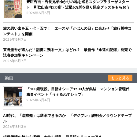
豊臣秀吉・秀長兄弟ゆかりの地を巡るスタンプラリーがスター
ト 和歌山市内5カ所・近畿6カ所を巡り限定グッズをもらおう
2026年8月8日
旅の思い出を五・七・五で！ エースが「かばんの日」に合わせ「旅行川柳コ
ンテスト」を開催
2026年8月7日
東野圭吾が選んだ「記憶に残る一文」はどれ？ 最新作『永遠の記憶』発売で
読者参加型キャンペーン
2026年8月7日
動画
もっと見る
「100歳現役」目指すシニア1500人が集結 マンション管理代
務員イベント「うぇるねすシップ」
2026年8月4日
AI時代、「暗黙知」は継承できるのか 「デジブレ」説明会／ラウンドテーブ
ル
2026年8月3日
紀伊勝浦の魅力を堪能 ホテル浦島、日昇館をリニューアル