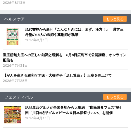
2026年8月5日
ヘルスケア
もっと見る
現代書林から新刊『こんなときには、まず、漢方！』 漢方三
考塾の15人の医師や薬剤師が執筆
2026年8月5日
重症筋無力症への正しい知識と理解を 8月8日広島市で公開講座、オンライン
配信も
2026年7月31日
【がんを生きる緩和ケア医・大橋洋平「足し算命」】天空を見上げて
2026年7月28日
フェスティバル
もっと見る
絶品屋台グルメが全国各地から大集結 “庶民派食フェス”第4
回「川口×絶品グルメビール＆日本酒祭り2026」を開催
2026年4月15日