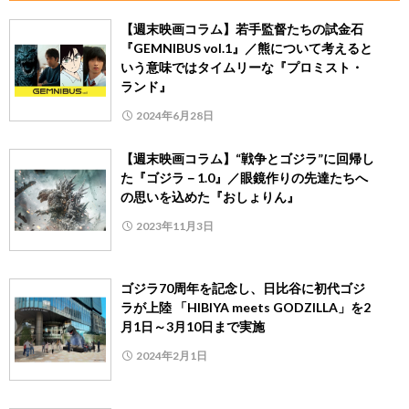
【週末映画コラム】若手監督たちの試金石
『GEMNIBUS vol.1』／熊について考えると
いう意味ではタイムリーな『プロミスト・
ランド』
2024年6月28日
【週末映画コラム】“戦争とゴジラ”に回帰し
た『ゴジラ－1.0』／眼鏡作りの先達たちへ
の思いを込めた『おしょりん』
2023年11月3日
ゴジラ70周年を記念し、日比谷に初代ゴジ
ラが上陸 「HIBIYA meets GODZILLA」を2
月1日～3月10日まで実施
2024年2月1日