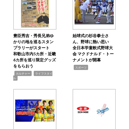
豊臣秀吉・秀長兄弟ゆ
始球式の杉谷拳士さ
かりの地を巡るスタン
ん、野球に熱い思い
プラリーがスタート
全日本学童軟式野球大
和歌山市内5カ所・近畿
会 マクドナルド・トー
6カ所を巡り限定グッズ
ナメントが開幕
をもらおう
,
スポーツ
,
,
カルチャー
ライフスタイ
ル