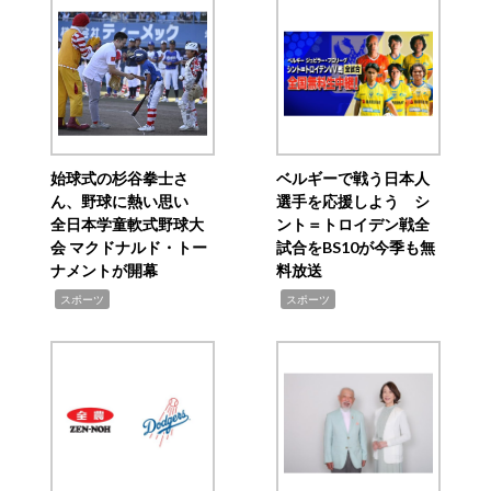
始球式の杉谷拳士さ
ベルギーで戦う日本人
ん、野球に熱い思い
選手を応援しよう シ
全日本学童軟式野球大
ント＝トロイデン戦全
会 マクドナルド・トー
試合をBS10が今季も無
ナメントが開幕
料放送
,
,
スポーツ
スポーツ