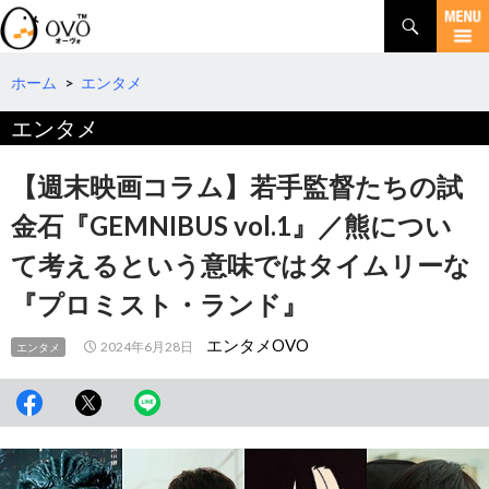
検
索
コ
ン
テ
ホーム
>
エンタメ
ン
エンタメ
ツ
へ
移
【週末映画コラム】若手監督たちの試
動
金石『GEMNIBUS vol.1』／熊につい
て考えるという意味ではタイムリーな
『プロミスト・ランド』
エンタメOVO
2024年6月28日
エンタメ