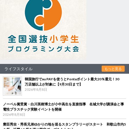
ライフスタイル
もっと見る
韓国旅行でau PAYを使うとPontaポイント最大20％還元！30
万店舗以上が対象に【9月30日まで】
2026年8月8日
ノーベル賞受賞・白川英樹博士が小中高生を直接指導 名城大学が講演会と導
電性プラスチック実験イベントを開催
2026年8月8日
豊臣秀吉・秀長兄弟ゆかりの地を巡るスタンプラリーがスタート 和歌山市内5