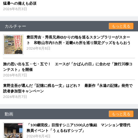
猛暑への備えも必須
2026年8月3日
カルチャー
もっと見る
豊臣秀吉・秀長兄弟ゆかりの地を巡るスタンプラリーがスター
ト 和歌山市内5カ所・近畿6カ所を巡り限定グッズをもらおう
2026年8月8日
旅の思い出を五・七・五で！ エースが「かばんの日」に合わせ「旅行川柳コ
ンテスト」を開催
2026年8月7日
東野圭吾が選んだ「記憶に残る一文」はどれ？ 最新作『永遠の記憶』発売で
読者参加型キャンペーン
2026年8月7日
動画
もっと見る
「100歳現役」目指すシニア1500人が集結 マンション管理代
務員イベント「うぇるねすシップ」
2026年8月4日