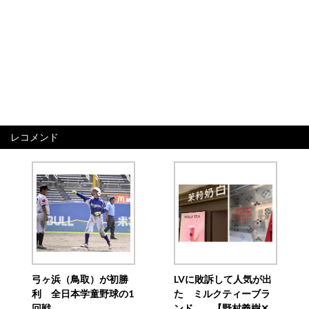
レコメンド
弓ヶ浜（鳥取）が初勝
LVに敗訴して人気が出
利 全日本学童野球の1
た ミルクティーブラ
回戦
ンド 【野村義樹✕