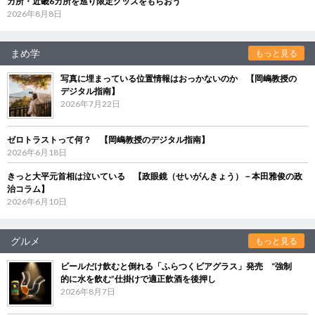
カ所・近畿6カ所を巡り限定グッズをもらおう
2026年8月8日
まめ学
もっと見る
写真に埋まっている位置情報はおっかないのか 【岡嶋教授の
デジタル指南】
2026年7月22日
ゼロトラストって何？ 【岡嶋教授のデジタル指南】
2026年6月18日
きっと大平元首相は泣いている 【政眼鏡（せいがんきょう）－本田雅俊の政
治コラム】
2026年6月10日
グルメ
もっと見る
ビールだけ飲むと倒れる「ふらつくビアグラス」発売 “強制
的に水を飲む”仕掛けで適正飲酒を後押し
2026年8月7日