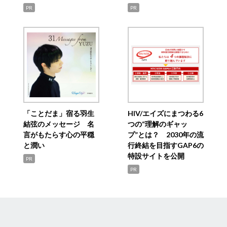
PR
PR
「ことだま」宿る羽生
HIV/エイズにまつわる6
結弦のメッセージ 名
つの“理解のギャッ
言がもたらす心の平穏
プ”とは？ 2030年の流
と潤い
行終結を目指すGAP6の
特設サイトを公開
PR
PR