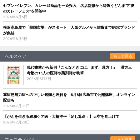
セブン‐イレブン、カレー15商品を一斉投入 名店監修から冷製うどんまで“夏
のカレーフェス”を開催中
2026年8月6日
横浜高島屋で「韓国市場」がスタート 人気グルメから雑貨まで約30ブランド
が集結
2026年8月5日
ヘルスケア
もっと見る
現代書林から新刊『こんなときには、まず、漢方！』 漢方三
考塾の15人の医師や薬剤師が執筆
2026年8月5日
重症筋無力症への正しい知識と理解を 8月8日広島市で公開講座、オンライン
配信も
2026年7月31日
【がんを生きる緩和ケア医・大橋洋平「足し算命」】天空を見上げて
2026年7月28日
フェスティバル
もっと見る