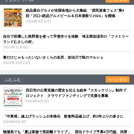
絶品屋台グルメが全国各地から大集結 “庶民派食フェス”第4
回「川口×絶品グルメビール＆日本酒祭り2026」を開催
2026年4月15日
自分で収穫した秋野菜を使って芋煮作りを体験 埼玉県加須市の「ファミリー
ランドむさしの村」
2025年11月4日
春だけじゃもったいないさくらの名所、加治川で秋のマルシェ
2025年10月23日
ふむふむ
もっと見る
四日市の公害克服の歴史を伝える絵本『スモックリン』制作プ
ロジェクト クラウドファンディングで支援を募集
2026年8月5日
「中東発」値上げラッシュが本格化 飲食料品値上げ、約3年ぶりの多さに
2026年8月4日
物価高でも「夏は家族で長距離ドライブ」 宿泊ドライブ予算4万円超、渋滞・