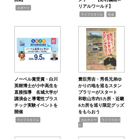
リアルワールド】
,
スポーツ
,
,
ライフスタイル
社会
ノーベル賞受賞・白川
豊臣秀吉・秀長兄弟ゆ
英樹博士が小中高生を
かりの地を巡るスタン
直接指導 名城大学が
プラリーがスタート
講演会と導電性プラス
和歌山市内5カ所・近畿
チック実験イベントを
6カ所を巡り限定グッズ
開催
をもらおう
,
,
,
ライフスタイル
カルチャー
ライフスタイ
ル