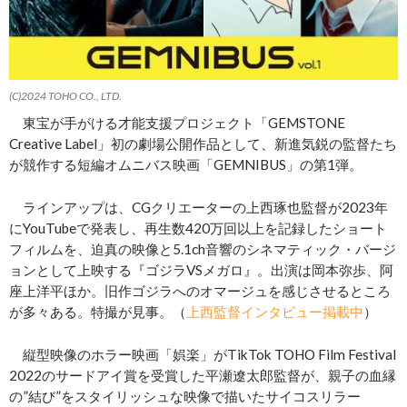
(C)2024 TOHO CO., LTD.
東宝が手がける才能支援プロジェクト「GEMSTONE
Creative Label」初の劇場公開作品として、新進気鋭の監督たち
が競作する短編オムニバス映画「GEMNIBUS」の第1弾。
ラインアップは、CGクリエーターの上西琢也監督が2023年
にYouTubeで発表し、再生数420万回以上を記録したショート
フィルムを、迫真の映像と5.1ch音響のシネマティック・バージ
ョンとして上映する『ゴジラVSメガロ』。出演は岡本弥歩、阿
座上洋平ほか。旧作ゴジラへのオマージュを感じさせるところ
が多々ある。特撮が見事。（
上西監督インタビュー掲載中
）
縦型映像のホラー映画「娯楽」がTikTok TOHO Film Festival
2022のサードアイ賞を受賞した平瀬遼太郎監督が、親子の血縁
の”結び”をスタイリッシュな映像で描いたサイコスリラー