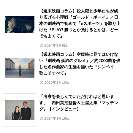
【週末映画コラム】殺人犯と少年たちが繰
り広げる心理戦『ゴールド・ボーイ』／日
本の劇映画で初めて「eスポーツ」を取り上
げた『PLAY! 勝つとか負けるとかは、どー
でもよくて』
2024年3月8日
【週末映画コラム】空腹時に見てはいけな
い『劇映画 孤独のグルメ』／約2000曲を残
した名作曲家の生涯を描いた『シンペイ
歌こそすべて』
2025年1月10日
「考察を楽しんでいただければと思いま
す」 内田英治監督＆土屋太鳳『マッチン
グ』【インタビュー】
2024年1月18日