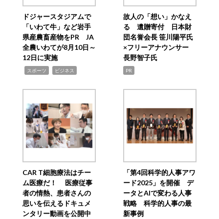
ドジャースタジアムで
故人の「想い」かなえ
「いわて牛」など岩手
る 遺贈寄付 日本財
県産農畜産物をPR JA
団名誉会長 笹川陽平氏
全農いわてが8月10日～
×フリーアナウンサー
12日に実施
長野智子氏
,
,
スポーツ
ビジネス
PR
CAR T細胞療法はチー
「第4回科学的人事アワ
ム医療だ！ 医療従事
ード2025」を開催 デ
者の情熱、患者さんの
ータとAIで変わる人事
思いを伝えるドキュメ
戦略 科学的人事の最
ンタリー動画を公開中
新事例