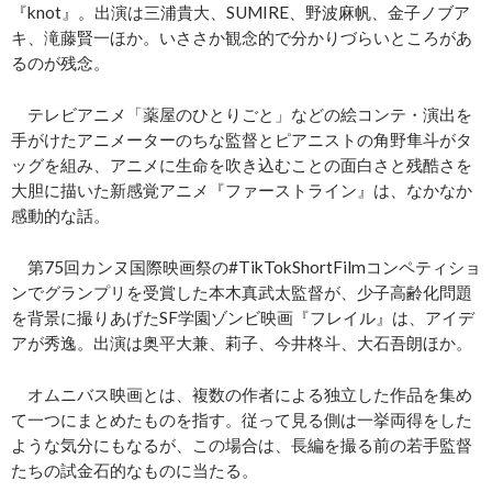
『knot』。出演は三浦貴大、SUMIRE、野波麻帆、金子ノブア
キ、滝藤賢一ほか。いささか観念的で分かりづらいところがあ
るのが残念。
テレビアニメ「薬屋のひとりごと」などの絵コンテ・演出を
手がけたアニメーターのちな監督とピアニストの角野隼斗がタ
ッグを組み、アニメに生命を吹き込むことの面白さと残酷さを
大胆に描いた新感覚アニメ『ファーストライン』は、なかなか
感動的な話。
第75回カンヌ国際映画祭の#TikTokShortFilmコンペティショ
ンでグランプリを受賞した本木真武太監督が、少子高齢化問題
を背景に撮りあげたSF学園ゾンビ映画『フレイル』は、アイデ
アが秀逸。出演は奥平大兼、莉子、今井柊斗、大石吾朗ほか。
オムニバス映画とは、複数の作者による独立した作品を集め
て一つにまとめたものを指す。従って見る側は一挙両得をした
ような気分にもなるが、この場合は、長編を撮る前の若手監督
たちの試金石的なものに当たる。