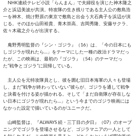
NHK連続テレビ小説「らんまん」で夫婦役を演じた神木隆之
介と浜辺美波が共演。特攻隊の生き残りである主人公の敷島浩
一を神木、焼け野原の東京で敷島と出会う大石典子を浜辺が演
じる。そのほか山田裕貴、青木崇高、吉岡秀隆、安藤サクラ、
佐々木蔵之介らが出演する。
庵野秀明監督の『シン・ゴジラ』（16）は、「今の日本にも
しゴジラが現れたら…」をテーマにした一種の政治ドラマだっ
たが、この映画は、最初の『ゴジラ』（54）のテーマだっ
た“戦争とゴジラ”に回帰している。
主人公を元特攻隊員とし、彼を囲む旧日本海軍の人々も登場
し、まだ“戦争が終わっていない”彼らが、ゴジラを通して戦争
と決着を付ける姿が描かれる。そして「まだ自衛隊が存在しな
い日本にゴジラが現れたら…」という今までのゴジラ映画には
なかった設定で描いているのがユニークだ。
山崎監督は、『ALWAYS 続・三丁目の夕日』（07）のオープ
ニングでゴジラを登場させるなど、ゴジラマニアの一人として