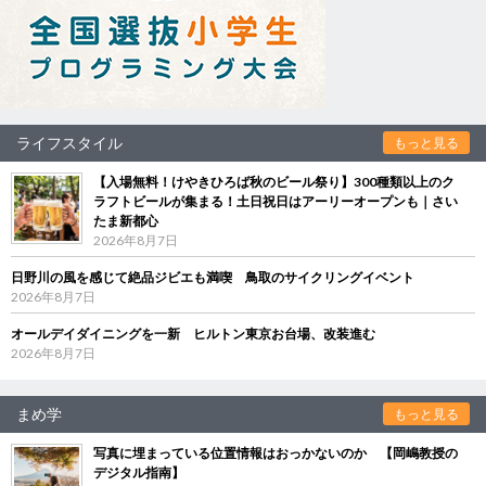
ライフスタイル
もっと見る
【入場無料！けやきひろば秋のビール祭り】300種類以上のク
ラフトビールが集まる！土日祝日はアーリーオープンも｜さい
たま新都心
2026年8月7日
日野川の風を感じて絶品ジビエも満喫 鳥取のサイクリングイベント
2026年8月7日
オールデイダイニングを一新 ヒルトン東京お台場、改装進む
2026年8月7日
まめ学
もっと見る
写真に埋まっている位置情報はおっかないのか 【岡嶋教授の
デジタル指南】