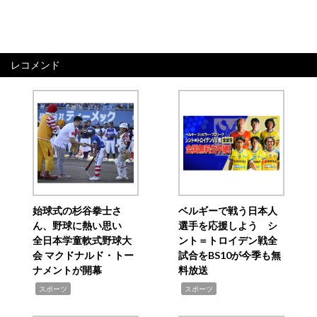
レコメンド
始球式の杉谷拳士さ
ベルギーで戦う日本人
ん、野球に熱い思い
選手を応援しよう シ
全日本学童軟式野球大
ント＝トロイデン戦全
会 マクドナルド・トー
試合をBS10が今季も無
ナメントが開幕
料放送
,
,
スポーツ
スポーツ