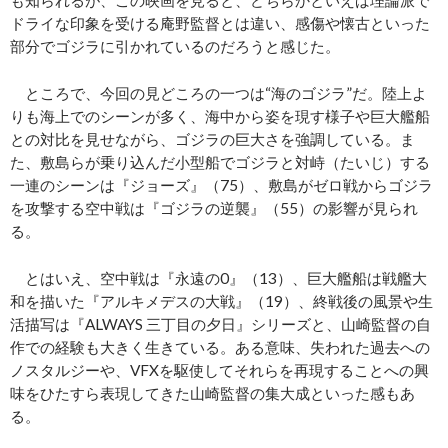
も知られるが、この映画を見ると、どちらかといえば理論派で
ドライな印象を受ける庵野監督とは違い、感傷や懐古といった
部分でゴジラに引かれているのだろうと感じた。
ところで、今回の見どころの一つは“海のゴジラ”だ。陸上よ
りも海上でのシーンが多く、海中から姿を現す様子や巨大艦船
との対比を見せながら、ゴジラの巨大さを強調している。ま
た、敷島らが乗り込んだ小型船でゴジラと対峙（たいじ）する
一連のシーンは『ジョーズ』（75）、敷島がゼロ戦からゴジラ
を攻撃する空中戦は『ゴジラの逆襲』（55）の影響が見られ
る。
とはいえ、空中戦は『永遠の0』（13）、巨大艦船は戦艦大
和を描いた『アルキメデスの大戦』（19）、終戦後の風景や生
活描写は『ALWAYS 三丁目の夕日』シリーズと、山崎監督の自
作での経験も大きく生きている。ある意味、失われた過去への
ノスタルジーや、VFXを駆使してそれらを再現することへの興
味をひたすら表現してきた山崎監督の集大成といった感もあ
る。