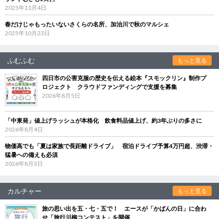
2025年11月4日
春だけじゃもったいないさくらの名所、加治川で秋のマルシェ
2025年10月23日
ふむふむ
もっと見る
四日市の公害克服の歴史を伝える絵本『スモックリン』制作プ
ロジェクト クラウドファンディングで支援を募集
2026年8月5日
「中東発」値上げラッシュが本格化 飲食料品値上げ、約3年ぶりの多さに
2026年8月4日
物価高でも「夏は家族で長距離ドライブ」 宿泊ドライブ予算4万円超、渋滞・
猛暑への備えも必須
2026年8月3日
カルチャー
もっと見る
旅の思い出を五・七・五で！ エースが「かばんの日」に合わ
せ「旅行川柳コンテスト」を開催