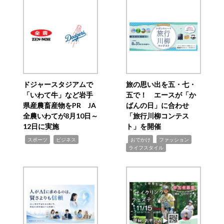
ドジャースタジアムで
旅の思い出を五・七・
「いわて牛」など岩手
五で！ エースが「か
県産農畜産物をPR JA
ばんの日」に合わせ
全農いわてが8月10日～
「旅行川柳コンテス
12日に実施
ト」を開催
,
,
,
,
,
スポーツ
ビジネス
おでかけ
ファッション
ライフスタイル