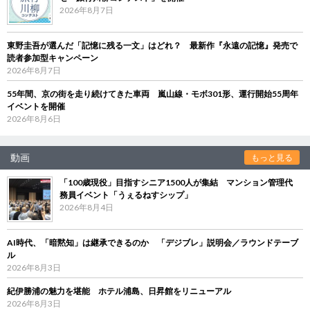
2026年8月7日
東野圭吾が選んだ「記憶に残る一文」はどれ？ 最新作『永遠の記憶』発売で
読者参加型キャンペーン
2026年8月7日
55年間、京の街を走り続けてきた車両 嵐山線・モボ301形、運行開始55周年
イベントを開催
2026年8月6日
動画
もっと見る
「100歳現役」目指すシニア1500人が集結 マンション管理代
務員イベント「うぇるねすシップ」
2026年8月4日
AI時代、「暗黙知」は継承できるのか 「デジブレ」説明会／ラウンドテーブ
ル
2026年8月3日
紀伊勝浦の魅力を堪能 ホテル浦島、日昇館をリニューアル
2026年8月3日