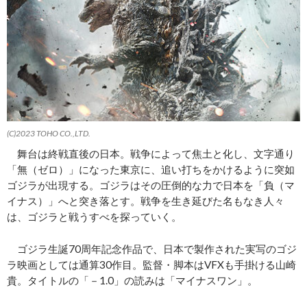
(C)2023 TOHO CO.,LTD.
舞台は終戦直後の日本。戦争によって焦土と化し、文字通り
「無（ゼロ）」になった東京に、追い打ちをかけるように突如
ゴジラが出現する。ゴジラはその圧倒的な力で日本を「負（マ
イナス）」へと突き落とす。戦争を生き延びた名もなき人々
は、ゴジラと戦うすべを探っていく。
ゴジラ生誕70周年記念作品で、日本で製作された実写のゴジ
ラ映画としては通算30作目。監督・脚本はVFXも手掛ける山崎
貴。タイトルの「－1.0」の読みは「マイナスワン」。