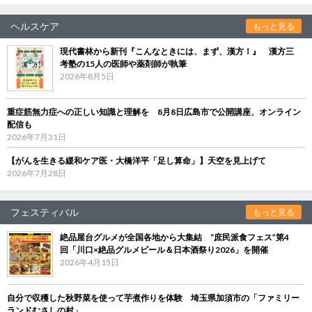
ヘルスケア
もっと見る
現代書林から新刊『こんなときには、まず、漢方！』 漢方三
考塾の15人の医師や薬剤師が執筆
2026年8月5日
重症筋無力症への正しい知識と理解を 8月8日広島市で公開講座、オンライン
配信も
2026年7月31日
【がんを生きる緩和ケア医・大橋洋平「足し算命」】天空を見上げて
2026年7月28日
フェスティバル
もっと見る
絶品屋台グルメが全国各地から大集結 “庶民派食フェス”第4
回「川口×絶品グルメビール＆日本酒祭り2026」を開催
2026年4月15日
自分で収穫した秋野菜を使って芋煮作りを体験 埼玉県加須市の「ファミリー
ランドむさしの村」