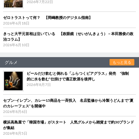
2026年7月22日
ゼロトラストって何？ 【岡嶋教授のデジタル指南】
2026年6月18日
きっと大平元首相は泣いている 【政眼鏡（せいがんきょう）－本田雅俊の政
治コラム】
2026年6月10日
グルメ
もっと見る
ビールだけ飲むと倒れる「ふらつくビアグラス」発売 “強制
的に水を飲む”仕掛けで適正飲酒を後押し
2026年8月7日
セブン‐イレブン、カレー15商品を一斉投入 名店監修から冷製うどんまで“夏
のカレーフェス”を開催中
2026年8月6日
横浜高島屋で「韓国市場」がスタート 人気グルメから雑貨まで約30ブランド
が集結
2026年8月5日