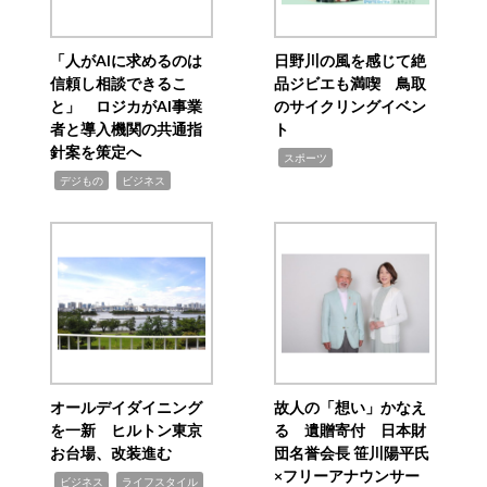
「人がAIに求めるのは
日野川の風を感じて絶
信頼し相談できるこ
品ジビエも満喫 鳥取
と」 ロジカがAI事業
のサイクリングイベン
者と導入機関の共通指
ト
針案を策定へ
,
スポーツ
,
,
デジもの
ビジネス
オールデイダイニング
故人の「想い」かなえ
を一新 ヒルトン東京
る 遺贈寄付 日本財
お台場、改装進む
団名誉会長 笹川陽平氏
×フリーアナウンサー
,
,
ビジネス
ライフスタイル