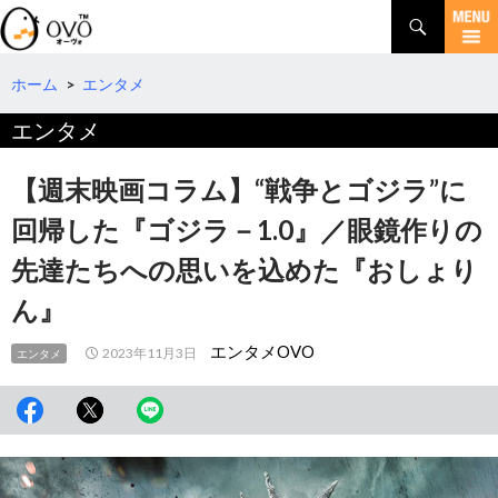
検
索
コ
ン
テ
ホーム
>
エンタメ
ン
エンタメ
ツ
へ
移
【週末映画コラム】“戦争とゴジラ”に
動
回帰した『ゴジラ－1.0』／眼鏡作りの
先達たちへの思いを込めた『おしょり
ん』
エンタメOVO
2023年11月3日
エンタメ