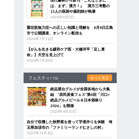
現代書林から新刊『こんなときに
は、まず、漢方！』 漢方三考塾の
15人の医師や薬剤師が執筆
2026年8月5日
重症筋無力症への正しい知識と理解を 8月8日広島
市で公開講座、オンライン配信も
2026年7月31日
【がんを生きる緩和ケア医・大橋洋平「足し算
命」】天空を見上げて
2026年7月28日
フェスティバル
もっと見る
絶品屋台グルメが全国各地から大集
結 “庶民派食フェス”第4回「川口×
絶品グルメビール＆日本酒祭り
2026」を開催
2026年4月15日
自分で収穫した秋野菜を使って芋煮作りを体験 埼
玉県加須市の「ファミリーランドむさしの村」
2025年11月4日