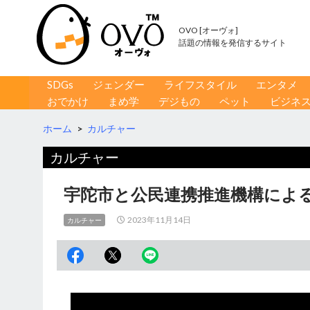
OVO [オーヴォ]
話題の情報を発信するサイト
コンテンツへ移動
検
SDGs
ジェンダー
ライフスタイル
エンタメ
索
おでかけ
まめ学
デジもの
ペット
ビジネ
ホーム
>
カルチャー
カルチャー
宇陀市と公民連携推進機構によ
2023年11月14日
カルチャー