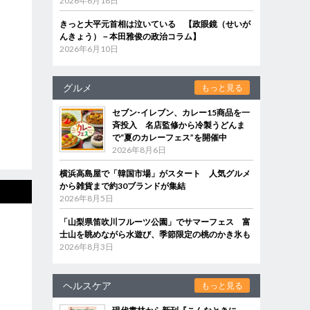
2026年6月18日
きっと大平元首相は泣いている 【政眼鏡（せいが
んきょう）－本田雅俊の政治コラム】
2026年6月10日
グルメ
もっと見る
セブン‐イレブン、カレー15商品を一
斉投入 名店監修から冷製うどんま
で“夏のカレーフェス”を開催中
2026年8月6日
横浜高島屋で「韓国市場」がスタート 人気グルメ
から雑貨まで約30ブランドが集結
2026年8月5日
「山梨県笛吹川フルーツ公園」でサマーフェス 富
士山を眺めながら水遊び、季節限定の桃のかき氷も
2026年8月3日
ヘルスケア
もっと見る