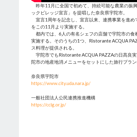
昨年11月に全国で初めて、持続可能な農業の振
ックビレッジ宣言」を提唱した奈良県宇陀市。
宣言1周年を記念し、宣言以来、連携事業を進め
をこの11月より実施する。
都内では、6人の有名シェフの店舗で宇陀市の食
実施する。そのうちの1つ、Ristorante ACQ
ス料理が提供される。
宇陀市でもRistorante ACQUA PAZZ
陀市の地産地消メニューをセットにした旅行プラン
奈良県宇陀市
https://www.city.uda.nara.jp/
一般社団法人公民連携推進機構
https://cclg.or.jp/