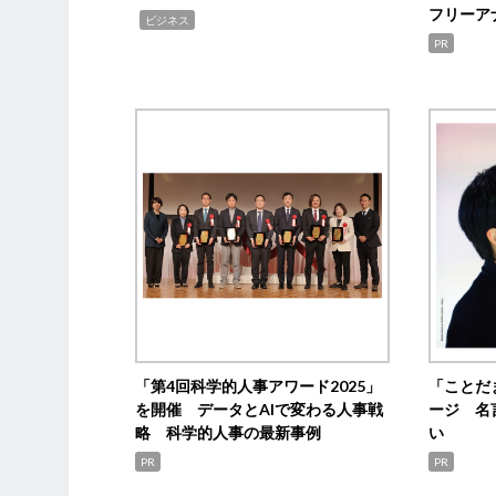
フリーア
,
ビジネス
PR
「第4回科学的人事アワード2025」
「ことだ
を開催 データとAIで変わる人事戦
ージ 名
略 科学的人事の最新事例
い
PR
PR