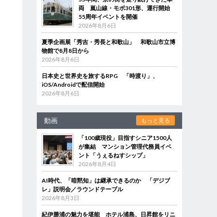
両 嵐山線・モボ301形、運行開始
55周年イベントを開催
2026年8月6日
夏季企画展「秀吉・秀長と和歌山」 和歌山市立博
物館で8月8日から
2026年8月6日
日本史と世界史を旅するRPG 「時渡り」、
iOS/Androidで配信開始
2026年8月6日
動画
もっと見る
「100歳現役」目指すシニア1500人
が集結 マンション管理代務員イベ
ント「うぇるねすシップ」
2026年8月4日
AI時代、「暗黙知」は継承できるのか 「デジブ
レ」説明会／ラウンドテーブル
2026年8月3日
紀伊勝浦の魅力を堪能 ホテル浦島、日昇館をリニ