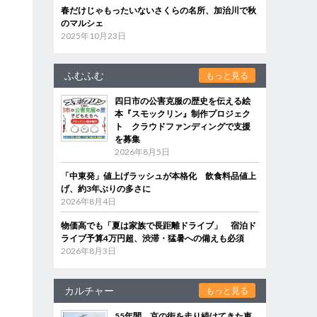
春だけじゃもったいないさくらの名所、加治川で秋
のマルシェ
2025年10月23日
ふむふむ
もっと見る
四日市の公害克服の歴史を伝える絵
本『スモックリン』制作プロジェク
ト クラウドファンディングで支援
を募集
2026年8月5日
「中東発」値上げラッシュが本格化 飲食料品値上
げ、約3年ぶりの多さに
2026年8月4日
物価高でも「夏は家族で長距離ドライブ」 宿泊ド
ライブ予算4万円超、渋滞・猛暑への備えも必須
2026年8月3日
カルチャー
もっと見る
55年間、京の街を走り続けてきた車