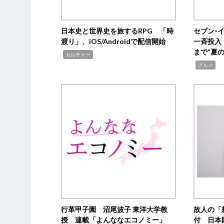
日本史と世界史を旅するRPG 「時
セブン‐
渡り」、iOS/Androidで配信開始
一斉投入
まで“夏
,
カルチャー
,
グルメ
行革甲子園 沼尾波子 東洋大学教
故人の「
授 連載「よんななエコノミー」
付 日本