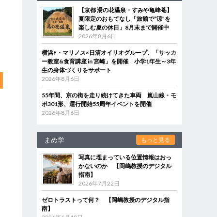
【京都 湯の花温泉・すみや亀峰菴】
夏限定のおもてなし「旅館で“涼”を
楽しむ夏の休日」8月末まで開催中
2026年8月6日
横浜F・マリノス×日清オイリオグループ、「サッカ
ー教室&食育講座 in 宮崎」を開催 小学1年生～3年
生の身体づくりをサポート
2026年8月6日
55年間、京の街を走り続けてきた車両 嵐山線・モ
ボ301形、運行開始55周年イベントを開催
2026年8月6日
まめ学
もっと見る
写真に埋まっている位置情報はおっ
かないのか 【岡嶋教授のデジタル
指南】
2026年7月22日
ゼロトラストって何？ 【岡嶋教授のデジタル指
南】