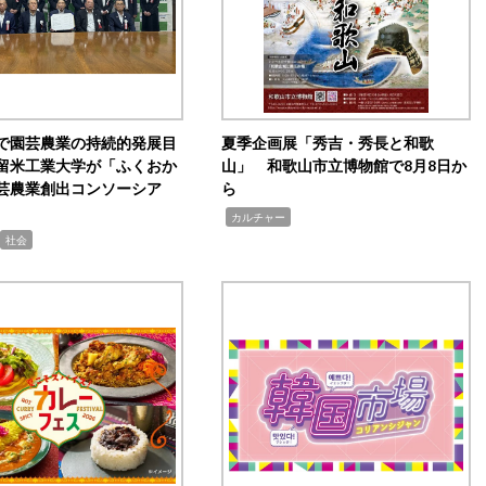
で園芸農業の持続的発展目
夏季企画展「秀吉・秀長と和歌
留米工業大学が「ふくおか
山」 和歌山市立博物館で8月8日か
芸農業創出コンソーシア
ら
,
カルチャー
社会