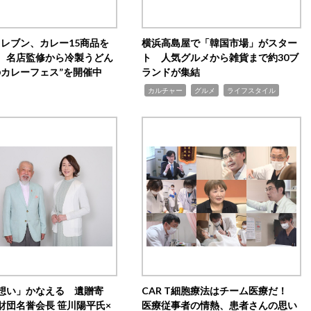
イレブン、カレー15商品を
横浜高島屋で「韓国市場」がスター
 名店監修から冷製うどん
ト 人気グルメから雑貨まで約30ブ
のカレーフェス”を開催中
ランドが集結
,
,
,
カルチャー
グルメ
ライフスタイル
想い」かなえる 遺贈寄
CAR T細胞療法はチーム医療だ！
財団名誉会長 笹川陽平氏×
医療従事者の情熱、患者さんの思い