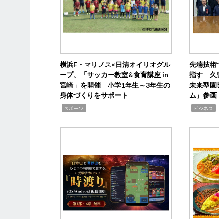
横浜F・マリノス×日清オイリオグル
先端技術
ープ、「サッカー教室&食育講座 in
指す 久
宮崎」を開催 小学1年生～3年生の
未来型園
身体づくりをサポート
ム」参画
,
,
,
スポーツ
ビジネス