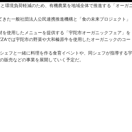
興と環境負荷軽減のため、有機農業を地域全体で推進する「オーガ
てきた一般社団法人公民連携推進機構と「食の未来プロジェクト」
材を使用したメニューを提供する「宇陀市オーガニックフェア」を
UA PAZZAでは宇陀市の野菜や大和榛原牛を使用したオーガニックのコー
Aの日髙良実シェフと一緒に料理を作る食育イベントや、同シェフが指導する
の販売などの事業を展開していく予定だ。