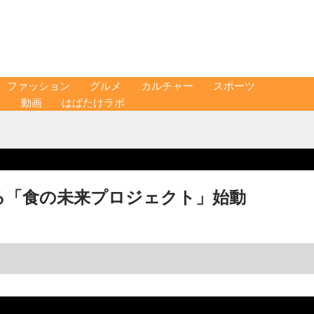
ファッション
グルメ
カルチャー
スポーツ
ス
動画
はばたけラボ
る「食の未来プロジェクト」始動