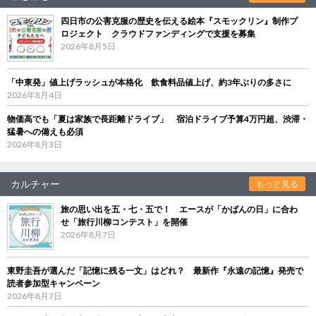
四日市の公害克服の歴史を伝える絵本『スモックリン』制作プ
ロジェクト クラウドファンディングで支援を募集
2026年8月5日
「中東発」値上げラッシュが本格化 飲食料品値上げ、約3年ぶりの多さに
2026年8月4日
物価高でも「夏は家族で長距離ドライブ」 宿泊ドライブ予算4万円超、渋滞・
猛暑への備えも必須
2026年8月3日
カルチャー
もっと見る
旅の思い出を五・七・五で！ エースが「かばんの日」に合わ
せ「旅行川柳コンテスト」を開催
2026年8月7日
東野圭吾が選んだ「記憶に残る一文」はどれ？ 最新作『永遠の記憶』発売で
読者参加型キャンペーン
2026年8月7日