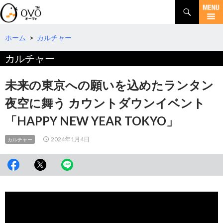
検
索
コ
ン
テ
ホーム
>
カルチャー
ン
カルチャー
ツ
へ
移
未来の東京への願いを込めたランタン
動
夜空に舞う カウントダウンイベント
「HAPPY NEW YEAR TOKYO」
2024年1月4日
カルチャー