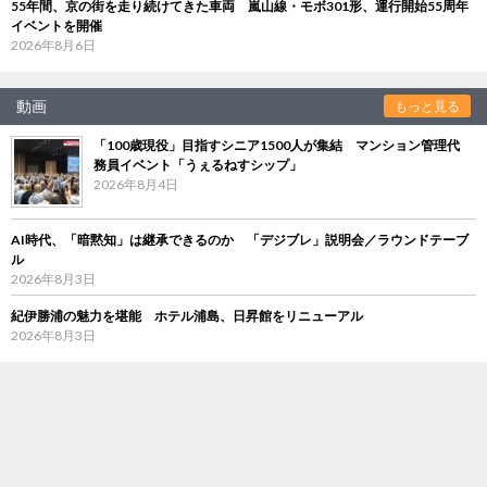
55年間、京の街を走り続けてきた車両 嵐山線・モボ301形、運行開始55周年
イベントを開催
2026年8月6日
動画
もっと見る
「100歳現役」目指すシニア1500人が集結 マンション管理代
務員イベント「うぇるねすシップ」
2026年8月4日
AI時代、「暗黙知」は継承できるのか 「デジブレ」説明会／ラウンドテーブ
ル
2026年8月3日
紀伊勝浦の魅力を堪能 ホテル浦島、日昇館をリニューアル
2026年8月3日