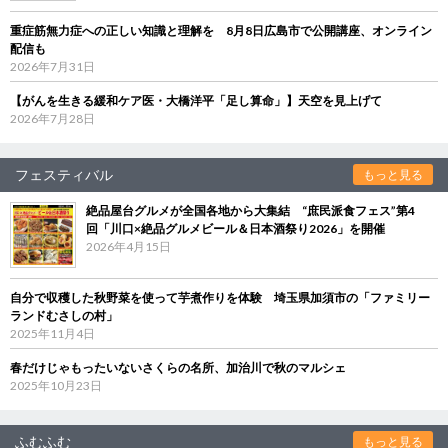
重症筋無力症への正しい知識と理解を 8月8日広島市で公開講座、オンライン
配信も
2026年7月31日
【がんを生きる緩和ケア医・大橋洋平「足し算命」】天空を見上げて
2026年7月28日
フェスティバル
もっと見る
絶品屋台グルメが全国各地から大集結 “庶民派食フェス”第4
回「川口×絶品グルメビール＆日本酒祭り2026」を開催
2026年4月15日
自分で収穫した秋野菜を使って芋煮作りを体験 埼玉県加須市の「ファミリー
ランドむさしの村」
2025年11月4日
春だけじゃもったいないさくらの名所、加治川で秋のマルシェ
2025年10月23日
ふむふむ
もっと見る