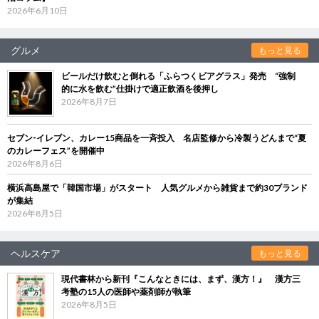
2026年6月10日
グルメ
もっと見る
ビールだけ飲むと倒れる「ふらつくビアグラス」発売 “強制
的に水を飲む”仕掛けで適正飲酒を後押し
2026年8月7日
セブン‐イレブン、カレー15商品を一斉投入 名店監修から冷製うどんまで“夏
のカレーフェス”を開催中
2026年8月6日
横浜高島屋で「韓国市場」がスタート 人気グルメから雑貨まで約30ブランド
が集結
2026年8月5日
ヘルスケア
もっと見る
現代書林から新刊『こんなときには、まず、漢方！』 漢方三
考塾の15人の医師や薬剤師が執筆
2026年8月5日