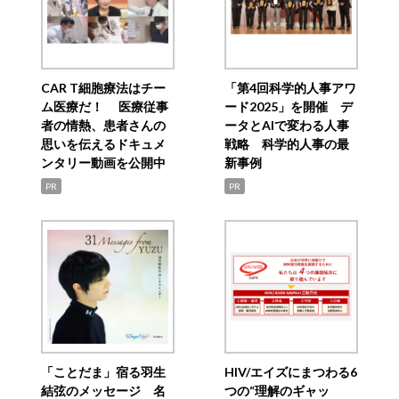
CAR T細胞療法はチー
「第4回科学的人事アワ
ム医療だ！ 医療従事
ード2025」を開催 デ
者の情熱、患者さんの
ータとAIで変わる人事
思いを伝えるドキュメ
戦略 科学的人事の最
ンタリー動画を公開中
新事例
PR
PR
「ことだま」宿る羽生
HIV/エイズにまつわる6
結弦のメッセージ 名
つの“理解のギャッ