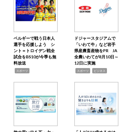
ベルギーで戦う日本人
ドジャースタジアムで
選手を応援しよう シ
「いわて牛」など岩手
ント＝トロイデン戦全
県産農畜産物をPR JA
試合をBS10が今季も無
全農いわてが8月10日～
料放送
12日に実施
,
,
,
スポーツ
スポーツ
ビジネス