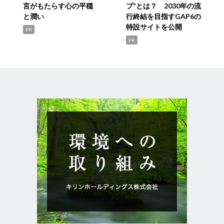
言がもたらす心の平穏
プ”とは？ 2030年の流
と潤い
行終結を目指すGAP6の
特設サイトを公開
PR
PR