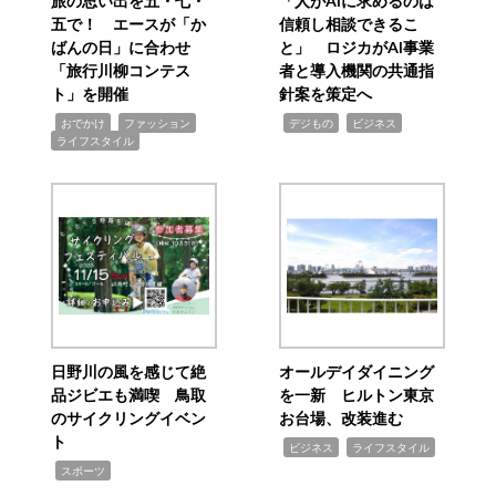
旅の思い出を五・七・
「人がAIに求めるのは
五で！ エースが「か
信頼し相談できるこ
ばんの日」に合わせ
と」 ロジカがAI事業
「旅行川柳コンテス
者と導入機関の共通指
ト」を開催
針案を策定へ
,
,
,
,
,
おでかけ
ファッション
デジもの
ビジネス
ライフスタイル
日野川の風を感じて絶
オールデイダイニング
品ジビエも満喫 鳥取
を一新 ヒルトン東京
のサイクリングイベン
お台場、改装進む
ト
,
,
ビジネス
ライフスタイル
,
スポーツ