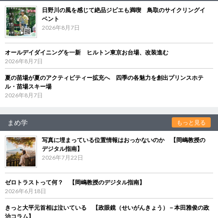
日野川の風を感じて絶品ジビエも満喫 鳥取のサイクリングイ
ベント
2026年8月7日
オールデイダイニングを一新 ヒルトン東京お台場、改装進む
2026年8月7日
夏の苗場が夏のアクティビティー拡充へ 四季の各魅力を創出プリンスホテ
ル・苗場スキー場
2026年8月7日
まめ学
もっと見る
写真に埋まっている位置情報はおっかないのか 【岡嶋教授の
デジタル指南】
2026年7月22日
ゼロトラストって何？ 【岡嶋教授のデジタル指南】
2026年6月18日
きっと大平元首相は泣いている 【政眼鏡（せいがんきょう）－本田雅俊の政
治コラム】