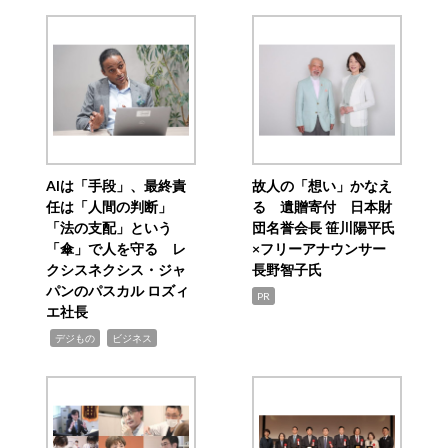
AIは「手段」、最終責
故人の「想い」かなえ
任は「人間の判断」
る 遺贈寄付 日本財
「法の支配」という
団名誉会長 笹川陽平氏
「傘」で人を守る レ
×フリーアナウンサー
クシスネクシス・ジャ
長野智子氏
パンのパスカル ロズィ
PR
エ社長
,
,
デジもの
ビジネス