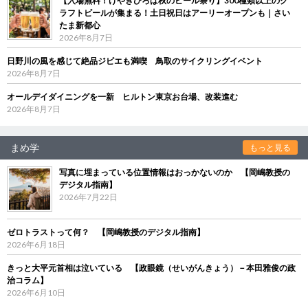
【入場無料！けやきひろば秋のビール祭り】300種類以上のク
ラフトビールが集まる！土日祝日はアーリーオープンも｜さい
たま新都心
2026年8月7日
日野川の風を感じて絶品ジビエも満喫 鳥取のサイクリングイベント
2026年8月7日
オールデイダイニングを一新 ヒルトン東京お台場、改装進む
2026年8月7日
まめ学
もっと見る
写真に埋まっている位置情報はおっかないのか 【岡嶋教授の
デジタル指南】
2026年7月22日
ゼロトラストって何？ 【岡嶋教授のデジタル指南】
2026年6月18日
きっと大平元首相は泣いている 【政眼鏡（せいがんきょう）－本田雅俊の政
治コラム】
2026年6月10日