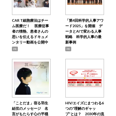
CAR T細胞療法はチー
「第4回科学的人事アワ
ム医療だ！ 医療従事
ード2025」を開催 デ
者の情熱、患者さんの
ータとAIで変わる人事
思いを伝えるドキュメ
戦略 科学的人事の最
ンタリー動画を公開中
新事例
PR
PR
「ことだま」宿る羽生
HIV/エイズにまつわる6
結弦のメッセージ 名
つの“理解のギャッ
言がもたらす心の平穏
プ”とは？ 2030年の流