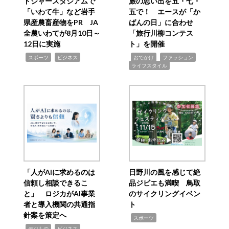
ドジャースタジアムで
旅の思い出を五・七・
「いわて牛」など岩手
五で！ エースが「か
県産農畜産物をPR JA
ばんの日」に合わせ
全農いわてが8月10日～
「旅行川柳コンテス
12日に実施
ト」を開催
,
,
,
,
,
スポーツ
ビジネス
おでかけ
ファッション
ライフスタイル
「人がAIに求めるのは
日野川の風を感じて絶
信頼し相談できるこ
品ジビエも満喫 鳥取
と」 ロジカがAI事業
のサイクリングイベン
者と導入機関の共通指
ト
針案を策定へ
,
スポーツ
,
,
デジもの
ビジネス