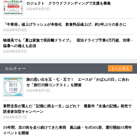
ロジェクト クラウドファンディングで支援を募集
2026年8月5日
「中東発」値上げラッシュが本格化 飲食料品値上げ、約3年ぶりの多さに
2026年8月4日
物価高でも「夏は家族で長距離ドライブ」 宿泊ドライブ予算4万円超、渋滞・
猛暑への備えも必須
2026年8月3日
カルチャー
もっと見る
旅の思い出を五・七・五で！ エースが「かばんの日」に合わ
せ「旅行川柳コンテスト」を開催
2026年8月7日
東野圭吾が選んだ「記憶に残る一文」はどれ？ 最新作『永遠の記憶』発売で
読者参加型キャンペーン
2026年8月7日
55年間、京の街を走り続けてきた車両 嵐山線・モボ301形、運行開始55周年
イベントを開催