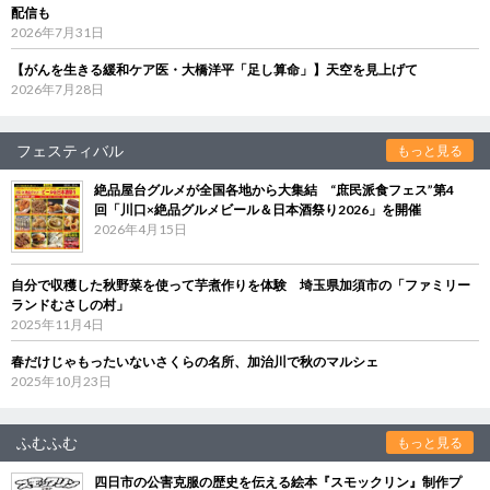
配信も
2026年7月31日
【がんを生きる緩和ケア医・大橋洋平「足し算命」】天空を見上げて
2026年7月28日
フェスティバル
もっと見る
絶品屋台グルメが全国各地から大集結 “庶民派食フェス”第4
回「川口×絶品グルメビール＆日本酒祭り2026」を開催
2026年4月15日
自分で収穫した秋野菜を使って芋煮作りを体験 埼玉県加須市の「ファミリー
ランドむさしの村」
2025年11月4日
春だけじゃもったいないさくらの名所、加治川で秋のマルシェ
2025年10月23日
ふむふむ
もっと見る
四日市の公害克服の歴史を伝える絵本『スモックリン』制作プ