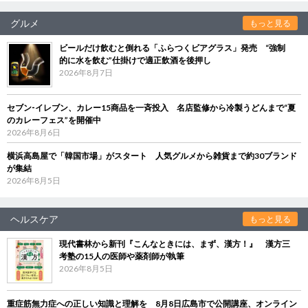
グルメ
もっと見る
ビールだけ飲むと倒れる「ふらつくビアグラス」発売 “強制
的に水を飲む”仕掛けで適正飲酒を後押し
2026年8月7日
セブン‐イレブン、カレー15商品を一斉投入 名店監修から冷製うどんまで“夏
のカレーフェス”を開催中
2026年8月6日
横浜高島屋で「韓国市場」がスタート 人気グルメから雑貨まで約30ブランド
が集結
2026年8月5日
ヘルスケア
もっと見る
現代書林から新刊『こんなときには、まず、漢方！』 漢方三
考塾の15人の医師や薬剤師が執筆
2026年8月5日
重症筋無力症への正しい知識と理解を 8月8日広島市で公開講座、オンライン