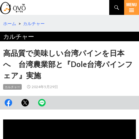
検
索
コ
ン
テ
ホーム
>
カルチャー
ン
カルチャー
ツ
へ
移
高品質で美味しい台湾パインを日本
動
へ 台湾農業部と『Dole台湾パインフ
ェア』実施
2024年5月29日
カルチャー