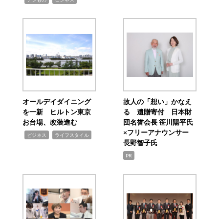
オールデイダイニング
故人の「想い」かなえ
を一新 ヒルトン東京
る 遺贈寄付 日本財
お台場、改装進む
団名誉会長 笹川陽平氏
×フリーアナウンサー
,
,
ビジネス
ライフスタイル
長野智子氏
PR