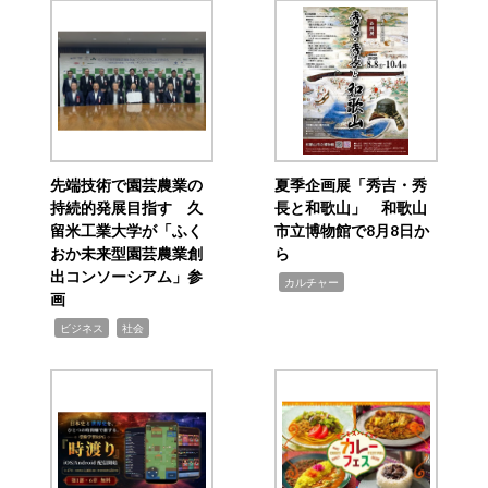
先端技術で園芸農業の
夏季企画展「秀吉・秀
持続的発展目指す 久
長と和歌山」 和歌山
留米工業大学が「ふく
市立博物館で8月8日か
おか未来型園芸農業創
ら
出コンソーシアム」参
,
カルチャー
画
,
,
ビジネス
社会