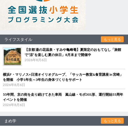
ライフスタイル
もっと見る
【京都 湯の花温泉・すみや亀峰菴】夏限定のおもてなし「旅館
で“涼”を楽しむ夏の休日」8月末まで開催中
2026年8月6日
横浜F・マリノス×日清オイリオグループ、「サッカー教室&食育講座 in 宮崎」
を開催 小学1年生～3年生の身体づくりをサポート
2026年8月6日
55年間、京の街を走り続けてきた車両 嵐山線・モボ301形、運行開始55周年
イベントを開催
2026年8月6日
まめ学
もっと見る