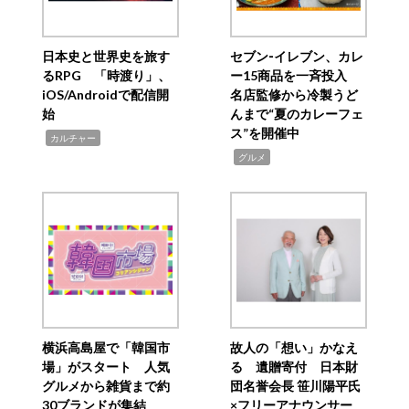
日本史と世界史を旅す
セブン‐イレブン、カレ
るRPG 「時渡り」、
ー15商品を一斉投入
iOS/Androidで配信開
名店監修から冷製うど
始
んまで“夏のカレーフェ
ス”を開催中
,
カルチャー
,
グルメ
横浜高島屋で「韓国市
故人の「想い」かなえ
場」がスタート 人気
る 遺贈寄付 日本財
グルメから雑貨まで約
団名誉会長 笹川陽平氏
30ブランドが集結
×フリーアナウンサー