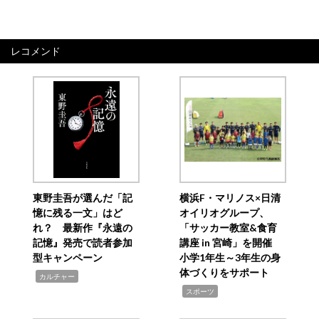
レコメンド
東野圭吾が選んだ「記
横浜F・マリノス×日清
憶に残る一文」はど
オイリオグループ、
れ？ 最新作『永遠の
「サッカー教室&食育
記憶』発売で読者参加
講座 in 宮崎」を開催
型キャンペーン
小学1年生～3年生の身
体づくりをサポート
,
カルチャー
,
スポーツ