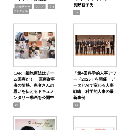
長野智子氏
,
,
,
カルチャー
グルメ
ライ
フスタイル
PR
CAR T細胞療法はチー
「第4回科学的人事アワ
ム医療だ！ 医療従事
ード2025」を開催 デ
者の情熱、患者さんの
ータとAIで変わる人事
思いを伝えるドキュメ
戦略 科学的人事の最
ンタリー動画を公開中
新事例
PR
PR