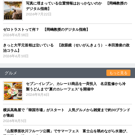
写真に埋まっている位置情報はおっかないのか 【岡嶋教授の
デジタル指南】
2026年7月22日
ゼロトラストって何？ 【岡嶋教授のデジタル指南】
2026年6月18日
きっと大平元首相は泣いている 【政眼鏡（せいがんきょう）－本田雅俊の政
治コラム】
2026年6月10日
グルメ
もっと見る
セブン‐イレブン、カレー15商品を一斉投入 名店監修から冷
製うどんまで“夏のカレーフェス”を開催中
2026年8月6日
横浜高島屋で「韓国市場」がスタート 人気グルメから雑貨まで約30ブランド
が集結
2026年8月5日
「山梨県笛吹川フルーツ公園」でサマーフェス 富士山を眺めながら水遊び、