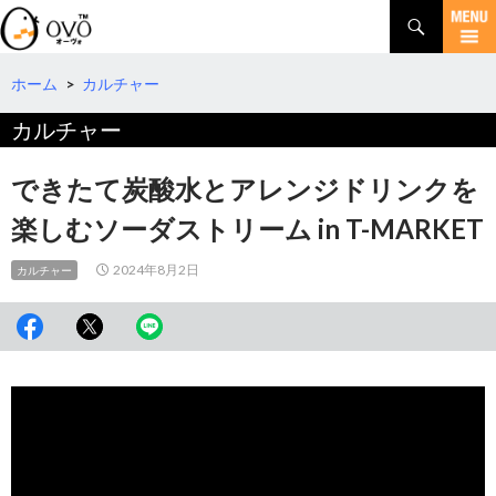
検
索
コ
ン
テ
ホーム
>
カルチャー
ン
カルチャー
ツ
へ
移
できたて炭酸水とアレンジドリンクを
動
楽しむソーダストリーム in T-MARKET
2024年8月2日
カルチャー