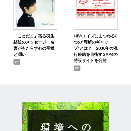
「ことだま」宿る羽生
HIV/エイズにまつわる6
結弦のメッセージ 名
つの“理解のギャッ
言がもたらす心の平穏
プ”とは？ 2030年の流
と潤い
行終結を目指すGAP6の
特設サイトを公開
PR
PR