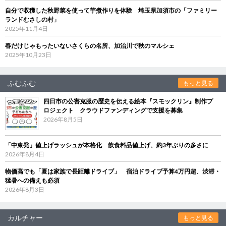
自分で収穫した秋野菜を使って芋煮作りを体験 埼玉県加須市の「ファミリー
ランドむさしの村」
2025年11月4日
春だけじゃもったいないさくらの名所、加治川で秋のマルシェ
2025年10月23日
ふむふむ
もっと見る
四日市の公害克服の歴史を伝える絵本『スモックリン』制作プ
ロジェクト クラウドファンディングで支援を募集
2026年8月5日
「中東発」値上げラッシュが本格化 飲食料品値上げ、約3年ぶりの多さに
2026年8月4日
物価高でも「夏は家族で長距離ドライブ」 宿泊ドライブ予算4万円超、渋滞・
猛暑への備えも必須
2026年8月3日
カルチャー
もっと見る