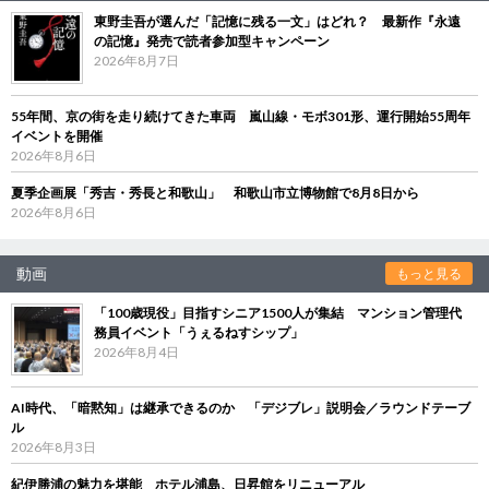
東野圭吾が選んだ「記憶に残る一文」はどれ？ 最新作『永遠
の記憶』発売で読者参加型キャンペーン
2026年8月7日
55年間、京の街を走り続けてきた車両 嵐山線・モボ301形、運行開始55周年
イベントを開催
2026年8月6日
夏季企画展「秀吉・秀長と和歌山」 和歌山市立博物館で8月8日から
2026年8月6日
動画
もっと見る
「100歳現役」目指すシニア1500人が集結 マンション管理代
務員イベント「うぇるねすシップ」
2026年8月4日
AI時代、「暗黙知」は継承できるのか 「デジブレ」説明会／ラウンドテーブ
ル
2026年8月3日
紀伊勝浦の魅力を堪能 ホテル浦島、日昇館をリニューアル