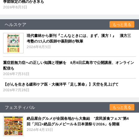
季節限定の桃のかき氷も
2026年8月3日
ヘルスケア
もっと見る
現代書林から新刊『こんなときには、まず、漢方！』 漢方三
考塾の15人の医師や薬剤師が執筆
2026年8月5日
重症筋無力症への正しい知識と理解を 8月8日広島市で公開講座、オンライン
配信も
2026年7月31日
【がんを生きる緩和ケア医・大橋洋平「足し算命」】天空を見上げて
2026年7月28日
フェスティバル
もっと見る
絶品屋台グルメが全国各地から大集結 “庶民派食フェス”第4
回「川口×絶品グルメビール＆日本酒祭り2026」を開催
2026年4月15日