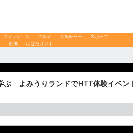
ファッション
グルメ
カルチャー
スポーツ
ス
動画
はばたけラボ
学ぶ よみうりランドでHTT体験イベン