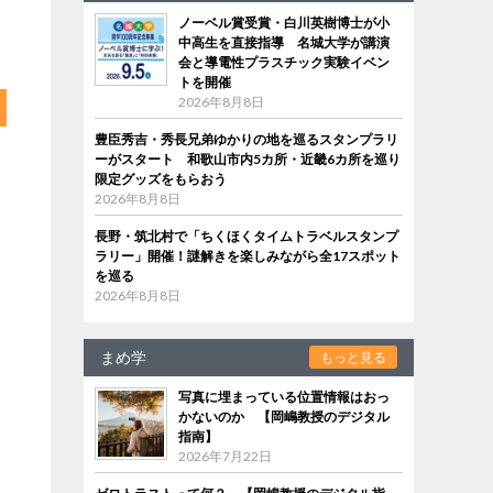
ノーベル賞受賞・白川英樹博士が小
中高生を直接指導 名城大学が講演
会と導電性プラスチック実験イベン
トを開催
2026年8月8日
豊臣秀吉・秀長兄弟ゆかりの地を巡るスタンプラリ
ーがスタート 和歌山市内5カ所・近畿6カ所を巡り
限定グッズをもらおう
2026年8月8日
長野・筑北村で「ちくほくタイムトラベルスタンプ
ラリー」開催！謎解きを楽しみながら全17スポット
を巡る
2026年8月8日
まめ学
もっと見る
写真に埋まっている位置情報はおっ
かないのか 【岡嶋教授のデジタル
指南】
2026年7月22日