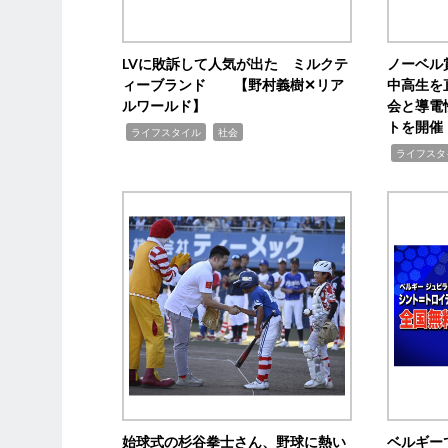
LVに敗訴して人気が出た ミルクテ
ノーベル
ィーブランド 【野村義樹✕リア
中高生を
ルワールド】
会と導電
トを開催
,
,
ライフスタイル
社会
,
ライフスタ
始球式の杉谷拳士さん、野球に熱い
ベルギー