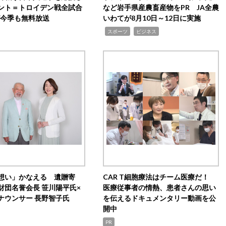
ント＝トロイデン戦全試合
など岩手県産農畜産物をPR JA全農
0が今季も無料放送
いわてが8月10日～12日に実施
,
,
スポーツ
ビジネス
想い」かなえる 遺贈寄
CAR T細胞療法はチーム医療だ！
財団名誉会長 笹川陽平氏×
医療従事者の情熱、患者さんの思い
ナウンサー 長野智子氏
を伝えるドキュメンタリー動画を公
開中
PR