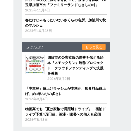
玉県加須市の「ファミリーランドむさしの村」
2025年11月4日
春だけじゃもったいないさくらの名所、加治川で秋
のマルシェ
2025年10月23日
ふむふむ
もっと見る
四日市の公害克服の歴史を伝える絵
本『スモックリン』制作プロジェク
ト クラウドファンディングで支援
を募集
2026年8月5日
「中東発」値上げラッシュが本格化 飲食料品値上
げ、約3年ぶりの多さに
2026年8月4日
物価高でも「夏は家族で長距離ドライブ」 宿泊ド
ライブ予算4万円超、渋滞・猛暑への備えも必須
2026年8月3日