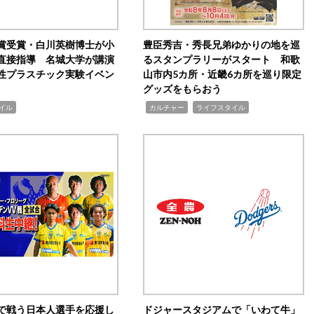
賞受賞・白川英樹博士が小
豊臣秀吉・秀長兄弟ゆかりの地を巡
直接指導 名城大学が講演
るスタンプラリーがスタート 和歌
性プラスチック実験イベン
山市内5カ所・近畿6カ所を巡り限定
グッズをもらおう
,
,
イル
カルチャー
ライフスタイル
で戦う日本人選手を応援し
ドジャースタジアムで「いわて牛」