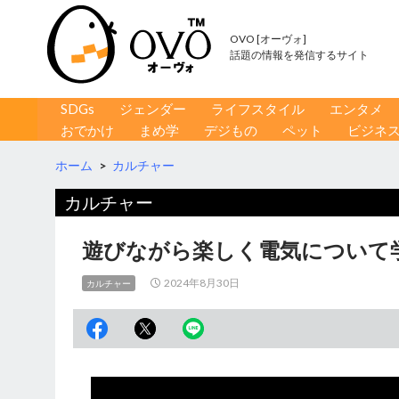
OVO [オーヴォ]
話題の情報を発信するサイト
コンテンツへ移動
検
SDGs
ジェンダー
ライフスタイル
エンタメ
索
おでかけ
まめ学
デジもの
ペット
ビジネ
ホーム
>
カルチャー
カルチャー
遊びながら楽しく電気について
2024年8月30日
カルチャー