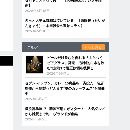
ゼロトラストって何？ 【岡嶋教授のデジタル指
南】
2026年6月18日
きっと大平元首相は泣いている 【政眼鏡（せいが
んきょう）－本田雅俊の政治コラム】
2026年6月10日
グルメ
もっと見る
ビールだけ飲むと倒れる「ふらつく
ビアグラス」発売 “強制的に水を飲
む”仕掛けで適正飲酒を後押し
2026年8月7日
セブン‐イレブン、カレー15商品を一斉投入 名店
監修から冷製うどんまで“夏のカレーフェス”を開催
中
2026年8月6日
横浜高島屋で「韓国市場」がスタート 人気グルメ
から雑貨まで約30ブランドが集結
2026年8月5日