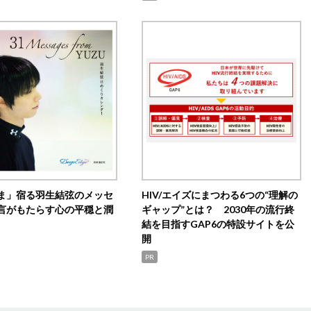
ま」宿る羽生結弦のメッセ
HIV/エイズにまつわる6つの“理解の
言がもたらす心の平穏と潤
ギャップ”とは？ 2030年の流行終
結を目指すGAP6の特設サイトを公
開
PR