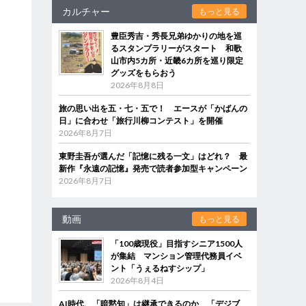
カルチャー
もっと見る
豊臣秀吉・秀長兄弟ゆかりの地を巡
るスタンプラリーがスタート 和歌
山市内5カ所・近畿6カ所を巡り限定
グッズをもらおう
2026年8月8日
旅の思い出を五・七・五で！ エースが「かばんの
日」に合わせ「旅行川柳コンテスト」を開催
2026年8月7日
東野圭吾が選んだ「記憶に残る一文」はどれ？ 最
新作『永遠の記憶』発売で読者参加型キャンペーン
2026年8月7日
動画
もっと見る
「100歳現役」目指すシニア1500人
が集結 マンション管理代務員イベ
ント「うぇるねすシップ」
2026年8月4日
AI時代、「暗黙知」は継承できるのか 「デジブ