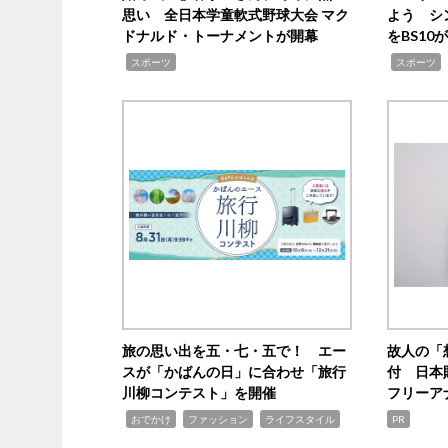
思い 全日本学童軟式野球大会 マク
よう シ
ドナルド・トーナメントが開幕
をBS1
,
,
スポーツ
スポーツ
旅の思い出を五・七・五で！ エー
故人の「
スが「かばんの日」に合わせ「旅行
付 日本
川柳コンテスト」を開催
フリーア
,
,
,
おでかけ
ファッション
ライフスタイル
PR