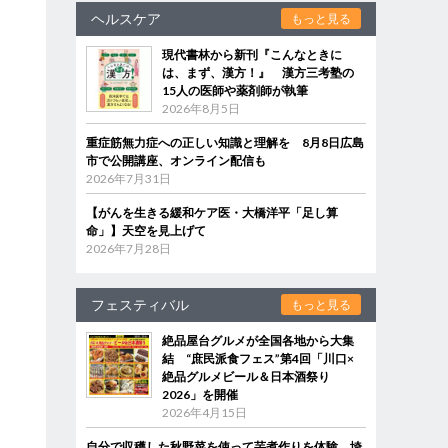
ヘルスケア
もっと見る
現代書林から新刊『こんなときに
は、まず、漢方！』 漢方三考塾の
15人の医師や薬剤師が執筆
2026年8月5日
重症筋無力症への正しい知識と理解を 8月8日広島
市で公開講座、オンライン配信も
2026年7月31日
【がんを生きる緩和ケア医・大橋洋平「足し算
命」】天空を見上げて
2026年7月28日
フェスティバル
もっと見る
絶品屋台グルメが全国各地から大集
結 “庶民派食フェス”第4回「川口×
絶品グルメビール＆日本酒祭り
2026」を開催
2026年4月15日
自分で収穫した秋野菜を使って芋煮作りを体験 埼