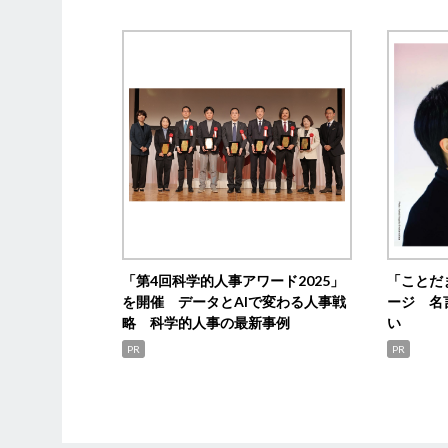
「第4回科学的人事アワード2025」
「ことだ
を開催 データとAIで変わる人事戦
ージ 名
略 科学的人事の最新事例
い
PR
PR