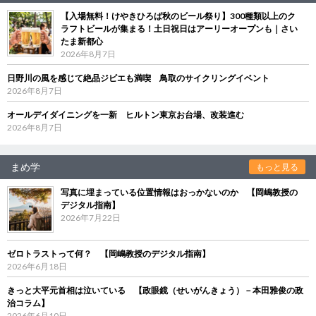
【入場無料！けやきひろば秋のビール祭り】300種類以上のク
ラフトビールが集まる！土日祝日はアーリーオープンも｜さい
たま新都心
2026年8月7日
日野川の風を感じて絶品ジビエも満喫 鳥取のサイクリングイベント
2026年8月7日
オールデイダイニングを一新 ヒルトン東京お台場、改装進む
2026年8月7日
まめ学
もっと見る
写真に埋まっている位置情報はおっかないのか 【岡嶋教授の
デジタル指南】
2026年7月22日
ゼロトラストって何？ 【岡嶋教授のデジタル指南】
2026年6月18日
きっと大平元首相は泣いている 【政眼鏡（せいがんきょう）－本田雅俊の政
治コラム】
2026年6月10日