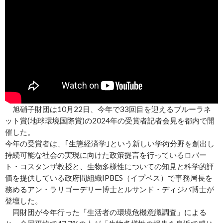
旭硝子財団は10月22日、今年で33回目を迎えるブルーラネ
ット賞(地球環境国際賞)の2024年の受賞者記者会見を都内で開
催した。
今年の受賞者は、｢生態経済学｣という新しい学術分野を創出し
持続可能な社会の実現に向けた政策提言を行っているロバー
ト・コスタンザ教授と、生物多様性についての知見と科学的評
価を提供している政府間組織IPBES（イプベス）で事務局長を
務めるアン・ラリゴーデリー博士とルサンド・ディジバ博士が
登壇した。
同財団が今年行った「生活者の環境危機意識調査」による