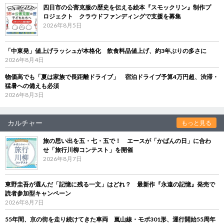
四日市の公害克服の歴史を伝える絵本『スモックリン』制作プ
ロジェクト クラウドファンディングで支援を募集
2026年8月5日
「中東発」値上げラッシュが本格化 飲食料品値上げ、約3年ぶりの多さに
2026年8月4日
物価高でも「夏は家族で長距離ドライブ」 宿泊ドライブ予算4万円超、渋滞・
猛暑への備えも必須
2026年8月3日
カルチャー
もっと見る
旅の思い出を五・七・五で！ エースが「かばんの日」に合わ
せ「旅行川柳コンテスト」を開催
2026年8月7日
東野圭吾が選んだ「記憶に残る一文」はどれ？ 最新作『永遠の記憶』発売で
読者参加型キャンペーン
2026年8月7日
55年間、京の街を走り続けてきた車両 嵐山線・モボ301形、運行開始55周年