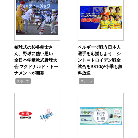
始球式の杉谷拳士さ
ベルギーで戦う日本人
ん、野球に熱い思い
選手を応援しよう シ
全日本学童軟式野球大
ント＝トロイデン戦全
会 マクドナルド・トー
試合をBS10が今季も無
ナメントが開幕
料放送
,
,
スポーツ
スポーツ