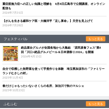
重症筋無力症への正しい知識と理解を 8月8日広島市で公開講座、オンライン
配信も
2026年7月31日
【がんを生きる緩和ケア医・大橋洋平「足し算命」】天空を見上げて
2026年7月28日
フェスティバル
もっと見る
絶品屋台グルメが全国各地から大集結 “庶民派食フェス”第4
回「川口×絶品グルメビール＆日本酒祭り2026」を開催
2026年4月15日
自分で収穫した秋野菜を使って芋煮作りを体験 埼玉県加須市の「ファミリー
ランドむさしの村」
2025年11月4日
春だけじゃもったいないさくらの名所、加治川で秋のマルシェ
2025年10月23日
ふむふむ
もっと見る