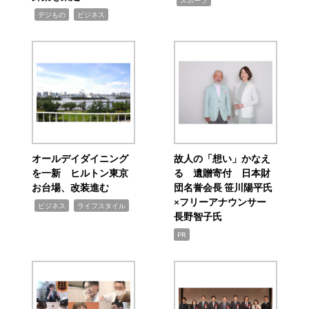
,
,
デジもの
ビジネス
オールデイダイニング
故人の「想い」かなえ
を一新 ヒルトン東京
る 遺贈寄付 日本財
お台場、改装進む
団名誉会長 笹川陽平氏
×フリーアナウンサー
,
,
ビジネス
ライフスタイル
長野智子氏
PR