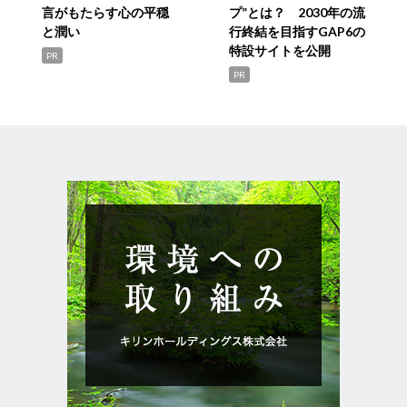
言がもたらす心の平穏
プ”とは？ 2030年の流
と潤い
行終結を目指すGAP6の
特設サイトを公開
PR
PR