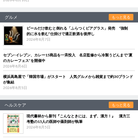
グルメ
もっと見る
ビールだけ飲むと倒れる「ふらつくビアグラス」発売 “強制
的に水を飲む”仕掛けで適正飲酒を後押し
2026年8月7日
セブン‐イレブン、カレー15商品を一斉投入 名店監修から冷製うどんまで“夏
のカレーフェス”を開催中
2026年8月6日
横浜高島屋で「韓国市場」がスタート 人気グルメから雑貨まで約30ブランド
が集結
2026年8月5日
ヘルスケア
もっと見る
現代書林から新刊『こんなときには、まず、漢方！』 漢方三
考塾の15人の医師や薬剤師が執筆
2026年8月5日