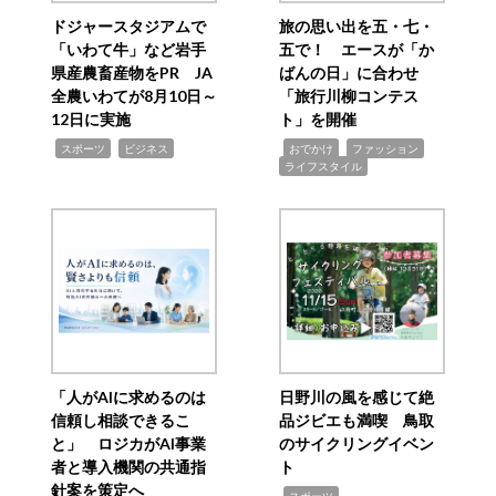
ドジャースタジアムで
旅の思い出を五・七・
「いわて牛」など岩手
五で！ エースが「か
県産農畜産物をPR JA
ばんの日」に合わせ
全農いわてが8月10日～
「旅行川柳コンテス
12日に実施
ト」を開催
,
,
,
,
,
スポーツ
ビジネス
おでかけ
ファッション
ライフスタイル
「人がAIに求めるのは
日野川の風を感じて絶
信頼し相談できるこ
品ジビエも満喫 鳥取
と」 ロジカがAI事業
のサイクリングイベン
者と導入機関の共通指
ト
針案を策定へ
,
スポーツ