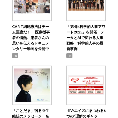
CAR T細胞療法はチー
「第4回科学的人事アワ
ム医療だ！ 医療従事
ード2025」を開催 デ
者の情熱、患者さんの
ータとAIで変わる人事
思いを伝えるドキュメ
戦略 科学的人事の最
ンタリー動画を公開中
新事例
PR
PR
「ことだま」宿る羽生
HIV/エイズにまつわる6
結弦のメッセージ 名
つの“理解のギャッ