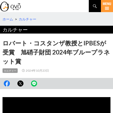
検
索
コ
ン
テ
ホーム
>
カルチャー
ン
カルチャー
ツ
へ
移
ロバート・コスタンザ教授とIPBESが
動
受賞 旭硝子財団 2024年ブループラネ
ット賞
2024年10月23日
カルチャー