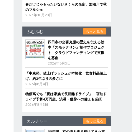
春だけじゃもったいないさくらの名所、加治川で秋
のマルシェ
2025年10月23日
ふむふむ
もっと見る
四日市の公害克服の歴史を伝える絵
本『スモックリン』制作プロジェク
ト クラウドファンディングで支援
を募集
2026年8月5日
「中東発」値上げラッシュが本格化 飲食料品値上
げ、約3年ぶりの多さに
2026年8月4日
物価高でも「夏は家族で長距離ドライブ」 宿泊ド
ライブ予算4万円超、渋滞・猛暑への備えも必須
2026年8月3日
カルチャー
もっと見る
55年間、京の街を走り続けてきた車