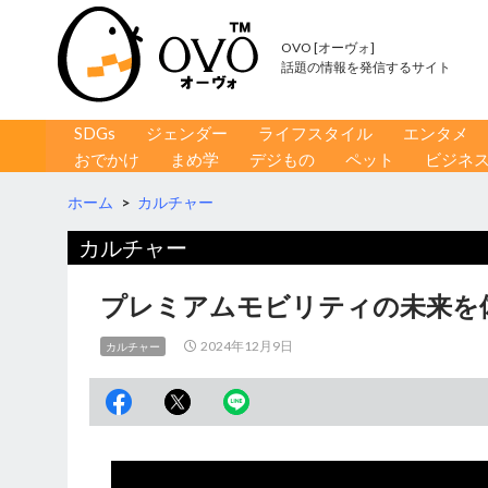
OVO [オーヴォ]
話題の情報を発信するサイト
コンテンツへ移動
検
SDGs
ジェンダー
ライフスタイル
エンタメ
索
おでかけ
まめ学
デジもの
ペット
ビジネ
ホーム
>
カルチャー
カルチャー
プレミアムモビリティの未来を体感 
2024年12月9日
カルチャー