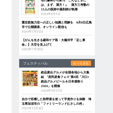
現代書林から新刊『こんなときに
は、まず、漢方！』 漢方三考塾の
15人の医師や薬剤師が執筆
2026年8月5日
重症筋無力症への正しい知識と理解を 8月8日広島
市で公開講座、オンライン配信も
2026年7月31日
【がんを生きる緩和ケア医・大橋洋平「足し算
命」】天空を見上げて
2026年7月28日
フェスティバル
もっと見る
絶品屋台グルメが全国各地から大集
結 “庶民派食フェス”第4回「川口×
絶品グルメビール＆日本酒祭り
2026」を開催
2026年4月15日
自分で収穫した秋野菜を使って芋煮作りを体験 埼
玉県加須市の「ファミリーランドむさしの村」
2025年11月4日