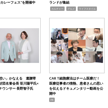
のカレーフェス”を開催中
ランドが集結
,
,
,
カルチャー
グルメ
ライフスタイル
想い」かなえる 遺贈寄
CAR T細胞療法はチーム医療だ！
財団名誉会長 笹川陽平氏×
医療従事者の情熱、患者さんの思い
ナウンサー 長野智子氏
を伝えるドキュメンタリー動画を公
開中
PR