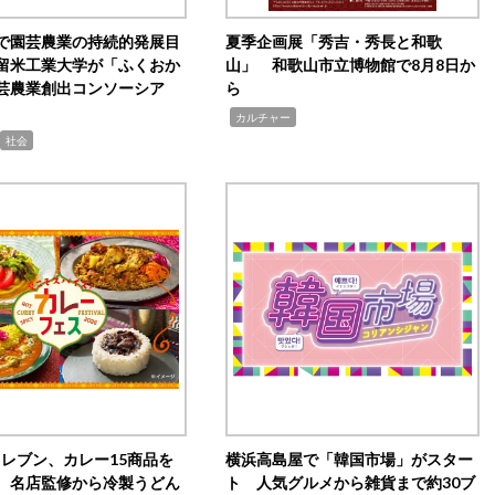
で園芸農業の持続的発展目
夏季企画展「秀吉・秀長と和歌
留米工業大学が「ふくおか
山」 和歌山市立博物館で8月8日か
芸農業創出コンソーシア
ら
,
カルチャー
社会
イレブン、カレー15商品を
横浜高島屋で「韓国市場」がスター
 名店監修から冷製うどん
ト 人気グルメから雑貨まで約30ブ