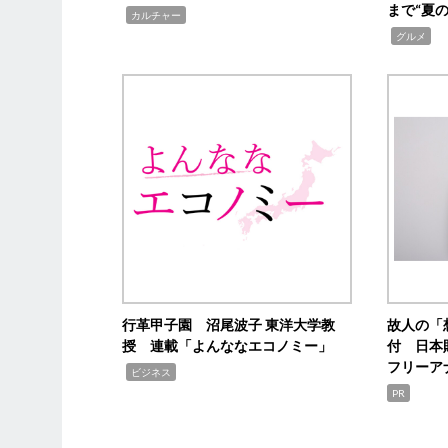
まで“夏
,
カルチャー
,
グルメ
行革甲子園 沼尾波子 東洋大学教
故人の「
授 連載「よんななエコノミー」
付 日本
フリーア
,
ビジネス
PR