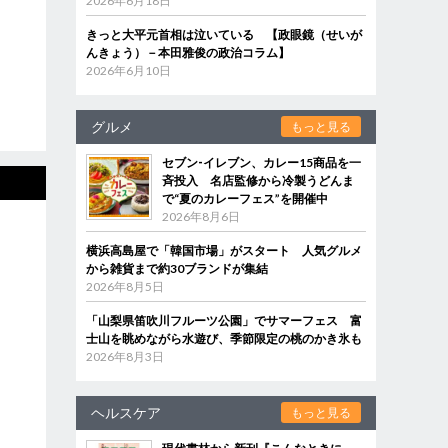
2026年6月18日
きっと大平元首相は泣いている 【政眼鏡（せいが
んきょう）－本田雅俊の政治コラム】
2026年6月10日
グルメ
もっと見る
セブン‐イレブン、カレー15商品を一
斉投入 名店監修から冷製うどんま
で“夏のカレーフェス”を開催中
2026年8月6日
横浜高島屋で「韓国市場」がスタート 人気グルメ
から雑貨まで約30ブランドが集結
2026年8月5日
「山梨県笛吹川フルーツ公園」でサマーフェス 富
士山を眺めながら水遊び、季節限定の桃のかき氷も
2026年8月3日
ヘルスケア
もっと見る