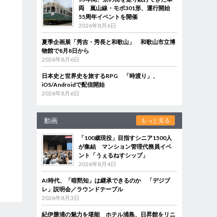
両 嵐山線・モボ301形、運行開始
55周年イベントを開催
2026年8月6日
夏季企画展「秀吉・秀長と和歌山」 和歌山市立博
物館で8月8日から
2026年8月6日
日本史と世界史を旅するRPG 「時渡り」、
iOS/Androidで配信開始
2026年8月6日
動画
もっと見る
「100歳現役」目指すシニア1500人
が集結 マンション管理代務員イベ
ント「うぇるねすシップ」
2026年8月4日
AI時代、「暗黙知」は継承できるのか 「デジブ
レ」説明会／ラウンドテーブル
2026年8月3日
紀伊勝浦の魅力を堪能 ホテル浦島、日昇館をリニ