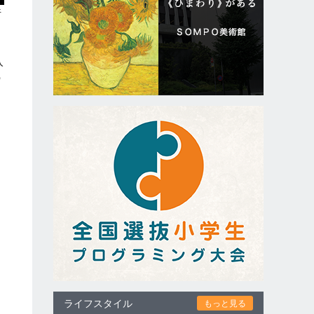
行
ウ
入
の
つ
ム
ライフスタイル
もっと見る