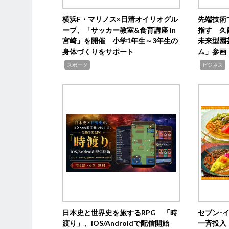
横浜F・マリノス×日清オイリオグル
先端技術
ープ、「サッカー教室&食育講座 in
指す 久
宮崎」を開催 小学1年生～3年生の
未来型園
身体づくりをサポート
ム」参画
,
,
,
スポーツ
ビジネス
日本史と世界史を旅するRPG 「時
セブン‐
渡り」、iOS/Androidで配信開始
一斉投入