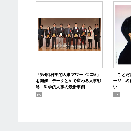
「第4回科学的人事アワード2025」
「ことだ
を開催 データとAIで変わる人事戦
ージ 名
略 科学的人事の最新事例
い
PR
PR