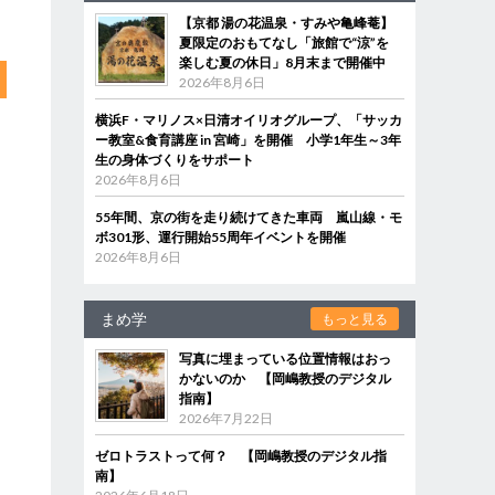
【京都 湯の花温泉・すみや亀峰菴】
夏限定のおもてなし「旅館で“涼”を
楽しむ夏の休日」8月末まで開催中
2026年8月6日
横浜F・マリノス×日清オイリオグループ、「サッカ
ー教室&食育講座 in 宮崎」を開催 小学1年生～3年
生の身体づくりをサポート
2026年8月6日
55年間、京の街を走り続けてきた車両 嵐山線・モ
ボ301形、運行開始55周年イベントを開催
2026年8月6日
まめ学
もっと見る
写真に埋まっている位置情報はおっ
かないのか 【岡嶋教授のデジタル
指南】
2026年7月22日
ゼロトラストって何？ 【岡嶋教授のデジタル指
南】