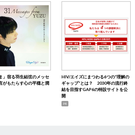
ま」宿る羽生結弦のメッセ
HIV/エイズにまつわる6つの“理解の
言がもたらす心の平穏と潤
ギャップ”とは？ 2030年の流行終
結を目指すGAP6の特設サイトを公
開
PR