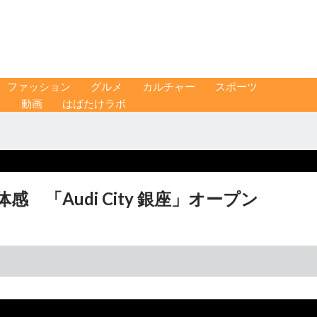
ファッション
グルメ
カルチャー
スポーツ
ス
動画
はばたけラボ
「Audi City 銀座」オープン