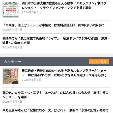
四日市の公害克服の歴史を伝える絵本『スモックリン』制作プ
ロジェクト クラウドファンディングで支援を募集
2026年8月5日
「中東発」値上げラッシュが本格化 飲食料品値上げ、約3年ぶりの多さに
2026年8月4日
物価高でも「夏は家族で長距離ドライブ」 宿泊ドライブ予算4万円超、渋滞・
猛暑への備えも必須
2026年8月3日
カルチャー
もっと見る
豊臣秀吉・秀長兄弟ゆかりの地を巡るスタンプラリーがスター
ト 和歌山市内5カ所・近畿6カ所を巡り限定グッズをもらおう
2026年8月8日
旅の思い出を五・七・五で！ エースが「かばんの日」に合わせ「旅行川柳コ
ンテスト」を開催
2026年8月7日
東野圭吾が選んだ「記憶に残る一文」はどれ？ 最新作『永遠の記憶』発売で