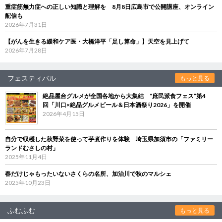
重症筋無力症への正しい知識と理解を 8月8日広島市で公開講座、オンライン
配信も
2026年7月31日
【がんを生きる緩和ケア医・大橋洋平「足し算命」】天空を見上げて
2026年7月28日
フェスティバル
もっと見る
絶品屋台グルメが全国各地から大集結 “庶民派食フェス”第4
回「川口×絶品グルメビール＆日本酒祭り2026」を開催
2026年4月15日
自分で収穫した秋野菜を使って芋煮作りを体験 埼玉県加須市の「ファミリー
ランドむさしの村」
2025年11月4日
春だけじゃもったいないさくらの名所、加治川で秋のマルシェ
2025年10月23日
ふむふむ
もっと見る