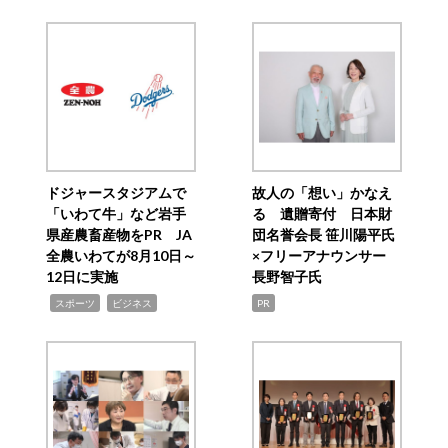
ドジャースタジアムで
故人の「想い」かなえ
「いわて牛」など岩手
る 遺贈寄付 日本財
県産農畜産物をPR JA
団名誉会長 笹川陽平氏
全農いわてが8月10日～
×フリーアナウンサー
12日に実施
長野智子氏
,
,
スポーツ
ビジネス
PR