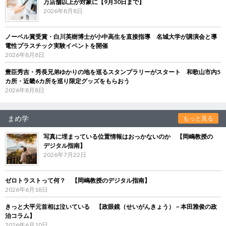
万店舗以上が対象に【9月30日まで】
2026年8月8日
ノーベル賞受賞・白川英樹博士が小中高生を直接指導 名城大学が講演会と導
電性プラスチック実験イベントを開催
2026年8月8日
豊臣秀吉・秀長兄弟ゆかりの地を巡るスタンプラリーがスタート 和歌山市内5
カ所・近畿6カ所を巡り限定グッズをもらおう
2026年8月8日
まめ学
もっと見る
写真に埋まっている位置情報はおっかないのか 【岡嶋教授の
デジタル指南】
2026年7月22日
ゼロトラストって何？ 【岡嶋教授のデジタル指南】
2026年6月18日
きっと大平元首相は泣いている 【政眼鏡（せいがんきょう）－本田雅俊の政
治コラム】
2026年6月10日