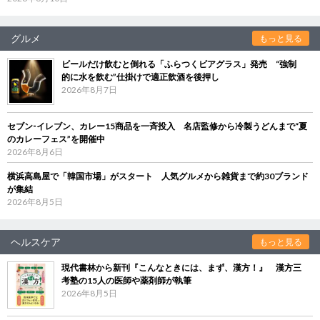
グルメ
もっと見る
ビールだけ飲むと倒れる「ふらつくビアグラス」発売 “強制
的に水を飲む”仕掛けで適正飲酒を後押し
2026年8月7日
セブン‐イレブン、カレー15商品を一斉投入 名店監修から冷製うどんまで“夏
のカレーフェス”を開催中
2026年8月6日
横浜高島屋で「韓国市場」がスタート 人気グルメから雑貨まで約30ブランド
が集結
2026年8月5日
ヘルスケア
もっと見る
現代書林から新刊『こんなときには、まず、漢方！』 漢方三
考塾の15人の医師や薬剤師が執筆
2026年8月5日