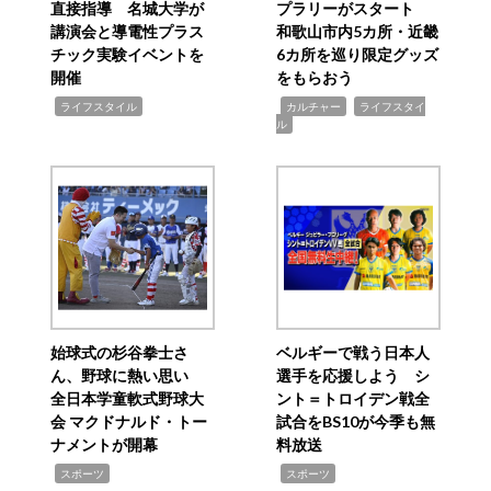
直接指導 名城大学が
プラリーがスタート
講演会と導電性プラス
和歌山市内5カ所・近畿
チック実験イベントを
6カ所を巡り限定グッズ
開催
をもらおう
,
,
,
ライフスタイル
カルチャー
ライフスタイ
ル
始球式の杉谷拳士さ
ベルギーで戦う日本人
ん、野球に熱い思い
選手を応援しよう シ
全日本学童軟式野球大
ント＝トロイデン戦全
会 マクドナルド・トー
試合をBS10が今季も無
ナメントが開幕
料放送
,
,
スポーツ
スポーツ