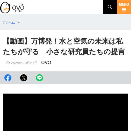
検
索
コ
ン
テ
ホーム
>
ン
ツ
【動画】万博発！水と空気の未来は私
へ
移
たちが守る 小さな研究員たちの提言
動
OVO
2025年10月27日