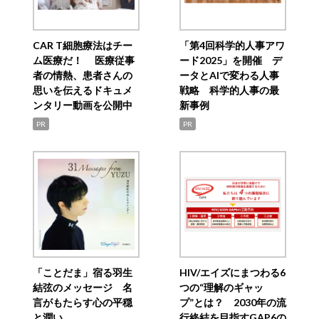
CAR T細胞療法はチー
「第4回科学的人事アワ
ム医療だ！ 医療従事
ード2025」を開催 デ
者の情熱、患者さんの
ータとAIで変わる人事
思いを伝えるドキュメ
戦略 科学的人事の最
ンタリー動画を公開中
新事例
PR
PR
「ことだま」宿る羽生
HIV/エイズにまつわる6
結弦のメッセージ 名
つの“理解のギャッ
言がもたらす心の平穏
プ”とは？ 2030年の流
と潤い
行終結を目指すGAP6の