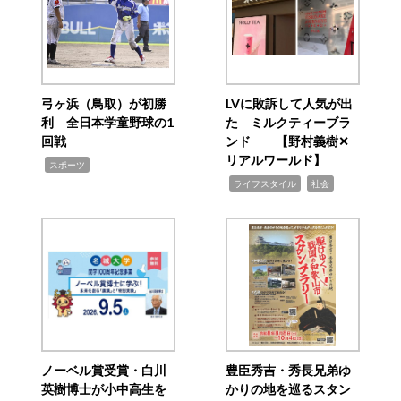
弓ヶ浜（鳥取）が初勝
LVに敗訴して人気が出
利 全日本学童野球の1
た ミルクティーブラ
回戦
ンド 【野村義樹✕
リアルワールド】
,
スポーツ
,
,
ライフスタイル
社会
ノーベル賞受賞・白川
豊臣秀吉・秀長兄弟ゆ
英樹博士が小中高生を
かりの地を巡るスタン