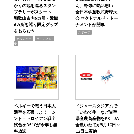
かりの地を巡るスタン
ん、野球に熱い思い
プラリーがスタート
全日本学童軟式野球大
和歌山市内5カ所・近畿
会 マクドナルド・トー
6カ所を巡り限定グッズ
ナメントが開幕
をもらおう
,
スポーツ
,
,
カルチャー
ライフスタイ
ル
ベルギーで戦う日本人
ドジャースタジアムで
選手を応援しよう シ
「いわて牛」など岩手
ント＝トロイデン戦全
県産農畜産物をPR JA
試合をBS10が今季も無
全農いわてが8月10日～
料放送
12日に実施