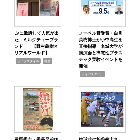
LVに敗訴して人気が出
ノーベル賞受賞・白川
た ミルクティーブラ
英樹博士が小中高生を
ンド 【野村義樹✕
直接指導 名城大学が
リアルワールド】
講演会と導電性プラス
チック実験イベントを
,
,
ライフスタイル
社会
開催
,
ライフスタイル
豊臣秀吉・秀長兄弟ゆ
始球式の杉谷拳士さ