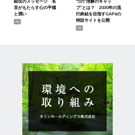
結弦のメッセージ 名
つの“理解のギャッ
言がもたらす心の平穏
プ”とは？ 2030年の流
と潤い
行終結を目指すGAP6の
特設サイトを公開
PR
PR