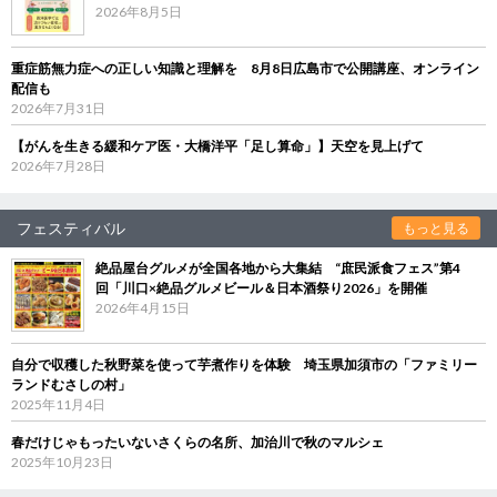
2026年8月5日
重症筋無力症への正しい知識と理解を 8月8日広島市で公開講座、オンライン
配信も
2026年7月31日
【がんを生きる緩和ケア医・大橋洋平「足し算命」】天空を見上げて
2026年7月28日
フェスティバル
もっと見る
絶品屋台グルメが全国各地から大集結 “庶民派食フェス”第4
回「川口×絶品グルメビール＆日本酒祭り2026」を開催
2026年4月15日
自分で収穫した秋野菜を使って芋煮作りを体験 埼玉県加須市の「ファミリー
ランドむさしの村」
2025年11月4日
春だけじゃもったいないさくらの名所、加治川で秋のマルシェ
2025年10月23日