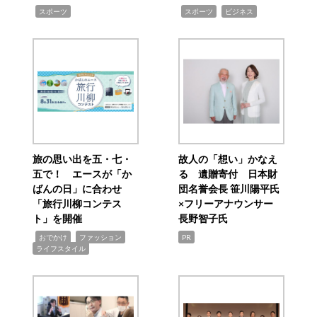
,
,
,
スポーツ
スポーツ
ビジネス
旅の思い出を五・七・
故人の「想い」かなえ
五で！ エースが「か
る 遺贈寄付 日本財
ばんの日」に合わせ
団名誉会長 笹川陽平氏
「旅行川柳コンテス
×フリーアナウンサー
ト」を開催
長野智子氏
,
,
,
おでかけ
ファッション
PR
ライフスタイル