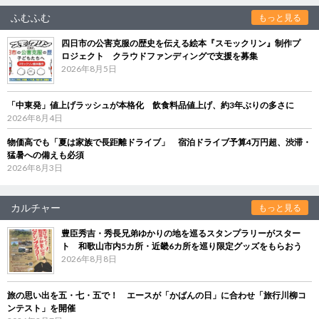
ふむふむ
もっと見る
四日市の公害克服の歴史を伝える絵本『スモックリン』制作プ
ロジェクト クラウドファンディングで支援を募集
2026年8月5日
「中東発」値上げラッシュが本格化 飲食料品値上げ、約3年ぶりの多さに
2026年8月4日
物価高でも「夏は家族で長距離ドライブ」 宿泊ドライブ予算4万円超、渋滞・
猛暑への備えも必須
2026年8月3日
カルチャー
もっと見る
豊臣秀吉・秀長兄弟ゆかりの地を巡るスタンプラリーがスター
ト 和歌山市内5カ所・近畿6カ所を巡り限定グッズをもらおう
2026年8月8日
旅の思い出を五・七・五で！ エースが「かばんの日」に合わせ「旅行川柳コ
ンテスト」を開催