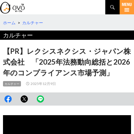
検
索
コ
ン
テ
ホーム
>
カルチャー
ン
カルチャー
ツ
へ
移
【PR】レクシスネクシス・ジャパン株
動
式会社 「2025年法務動向総括と2026
年のコンプライアンス市場予測」
2025年12月9日
カルチャー