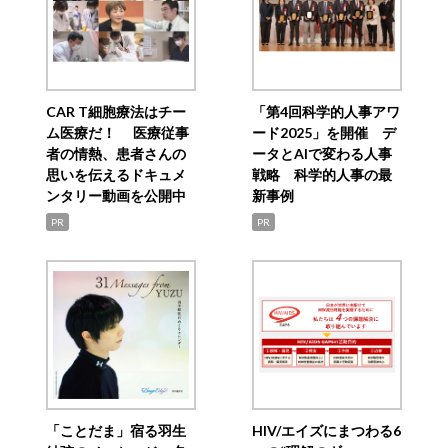
CAR T細胞療法はチー
「第4回科学的人事アワ
ム医療だ！ 医療従事
ード2025」を開催 デ
者の情熱、患者さんの
ータとAIで変わる人事
思いを伝えるドキュメ
戦略 科学的人事の最
ンタリー動画を公開中
新事例
PR
PR
「ことだま」宿る羽生
HIV/エイズにまつわる6