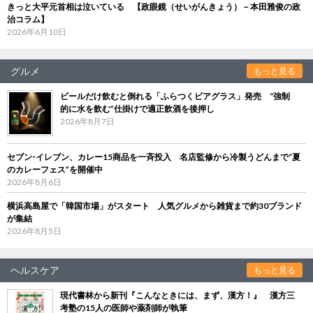
きっと大平元首相は泣いている 【政眼鏡（せいがんきょう）－本田雅俊の政
治コラム】
2026年6月10日
グルメ
もっと見る
ビールだけ飲むと倒れる「ふらつくビアグラス」発売 “強制
的に水を飲む”仕掛けで適正飲酒を後押し
2026年8月7日
セブン‐イレブン、カレー15商品を一斉投入 名店監修から冷製うどんまで“夏
のカレーフェス”を開催中
2026年8月6日
横浜高島屋で「韓国市場」がスタート 人気グルメから雑貨まで約30ブランド
が集結
2026年8月5日
ヘルスケア
もっと見る
現代書林から新刊『こんなときには、まず、漢方！』 漢方三
考塾の15人の医師や薬剤師が執筆