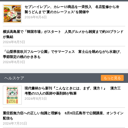
セブン‐イレブン、カレー15商品を一斉投入 名店監修から冷
製うどんまで“夏のカレーフェス”を開催中
2026年8月6日
横浜高島屋で「韓国市場」がスタート 人気グルメから雑貨まで約30ブランド
が集結
2026年8月5日
「山梨県笛吹川フルーツ公園」でサマーフェス 富士山を眺めながら水遊び、
季節限定の桃のかき氷も
2026年8月3日
ヘルスケア
もっと見る
現代書林から新刊『こんなときには、まず、漢方！』 漢方三
考塾の15人の医師や薬剤師が執筆
2026年8月5日
重症筋無力症への正しい知識と理解を 8月8日広島市で公開講座、オンライン
配信も
2026年7月31日