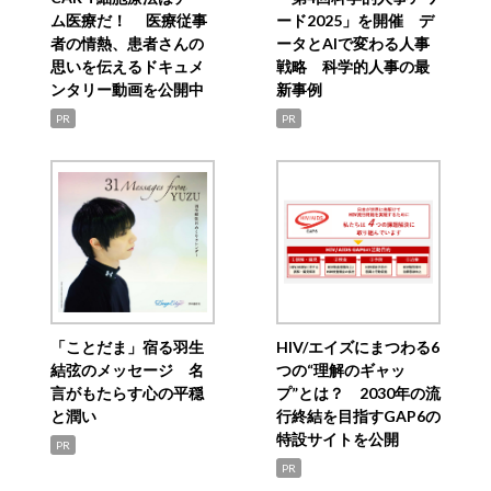
ム医療だ！ 医療従事
ード2025」を開催 デ
者の情熱、患者さんの
ータとAIで変わる人事
思いを伝えるドキュメ
戦略 科学的人事の最
ンタリー動画を公開中
新事例
PR
PR
「ことだま」宿る羽生
HIV/エイズにまつわる6
結弦のメッセージ 名
つの“理解のギャッ
言がもたらす心の平穏
プ”とは？ 2030年の流
と潤い
行終結を目指すGAP6の
特設サイトを公開
PR
PR