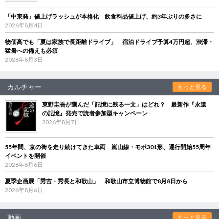
「中東発」値上げラッシュが本格化 飲食料品値上げ、約3年ぶりの多さに
2026年8月4日
物価高でも「夏は家族で長距離ドライブ」 宿泊ドライブ予算4万円超、渋滞・
猛暑への備えも必須
2026年8月3日
カルチャー
もっと見る
東野圭吾が選んだ「記憶に残る一文」はどれ？ 最新作『永遠
の記憶』発売で読者参加型キャンペーン
2026年8月7日
55年間、京の街を走り続けてきた車両 嵐山線・モボ301形、運行開始55周年
イベントを開催
2026年8月6日
夏季企画展「秀吉・秀長と和歌山」 和歌山市立博物館で8月8日から
2026年8月6日
動画
もっと見る