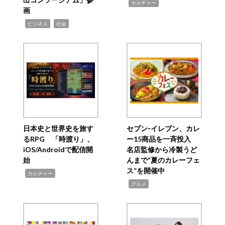
,
カルチャー
画
,
,
ビジネス
社会
日本史と世界史を旅す
セブン‐イレブン、カレ
るRPG 「時渡り」、
ー15商品を一斉投入
iOS/Androidで配信開
名店監修から冷製うど
始
んまで“夏のカレーフェ
ス”を開催中
,
カルチャー
,
グルメ