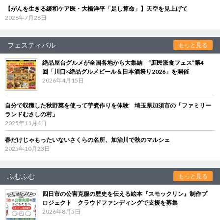
【がんを生きる緩和ケア医・大橋洋平「足し算命」】天空を見上げて
2026年7月28日
フェスティバル
もっと見る
絶品屋台グルメが全国各地から大集結 “庶民派食フェス”第4
回「川口×絶品グルメビール＆日本酒祭り2026」を開催
2026年4月15日
自分で収穫した秋野菜を使って芋煮作りを体験 埼玉県加須市の「ファミリー
ランドむさしの村」
2025年11月4日
春だけじゃもったいないさくらの名所、加治川で秋のマルシェ
2025年10月23日
ふむふむ
もっと見る
四日市の公害克服の歴史を伝える絵本『スモックリン』制作プ
ロジェクト クラウドファンディングで支援を募集
2026年8月5日