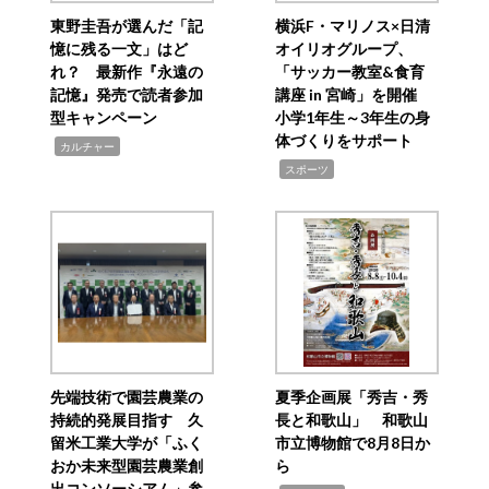
東野圭吾が選んだ「記
横浜F・マリノス×日清
憶に残る一文」はど
オイリオグループ、
れ？ 最新作『永遠の
「サッカー教室&食育
記憶』発売で読者参加
講座 in 宮崎」を開催
型キャンペーン
小学1年生～3年生の身
体づくりをサポート
,
カルチャー
,
スポーツ
先端技術で園芸農業の
夏季企画展「秀吉・秀
持続的発展目指す 久
長と和歌山」 和歌山
留米工業大学が「ふく
市立博物館で8月8日か
おか未来型園芸農業創
ら
出コンソーシアム」参