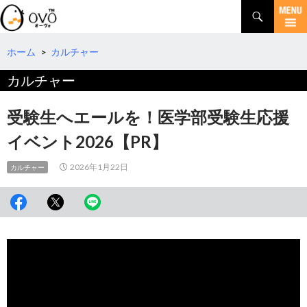
検
索
コ
ン
テ
ホーム
>
カルチャー
ン
カルチャー
ツ
へ
移
受験生へエールを！医学部受験生応援
動
イベント2026【PR】
2026年1月22日
カルチャー