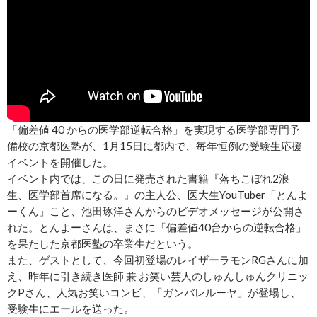
「偏差値 40 からの医学部逆転合格」を実現する医学部専門予
備校の京都医塾が、1月15日に都内で、毎年恒例の受験生応援
イベントを開催した。
イベント内では、この日に発売された書籍『落ちこぼれ2浪
生、医学部首席になる。』の主人公、医大生YouTuber「とんよ
ーくん」こと、池田琢洋さんからのビデオメッセージが公開さ
れた。とんよーさんは、まさに「偏差値40台からの逆転合格」
を果たした京都医塾の卒業生だという。
また、ゲストとして、今回初登場のレイザーラモンRGさんに加
え、昨年に引き続き医師 兼 お笑い芸人のしゅんしゅんクリニッ
クPさん、人気お笑いコンビ、「ガンバレルーヤ」が登場し、
受験生にエールを送った。