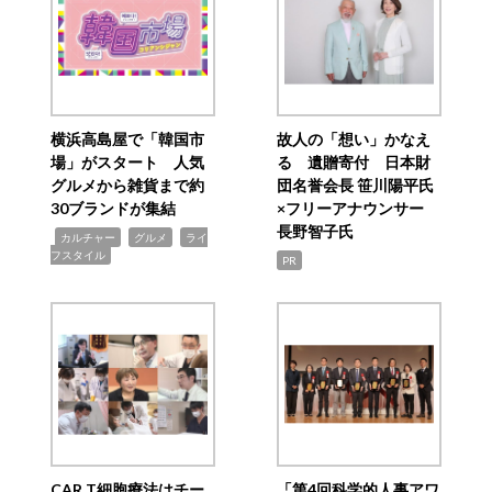
横浜高島屋で「韓国市
故人の「想い」かなえ
場」がスタート 人気
る 遺贈寄付 日本財
グルメから雑貨まで約
団名誉会長 笹川陽平氏
30ブランドが集結
×フリーアナウンサー
長野智子氏
,
,
,
カルチャー
グルメ
ライ
フスタイル
PR
CAR T細胞療法はチー
「第4回科学的人事アワ