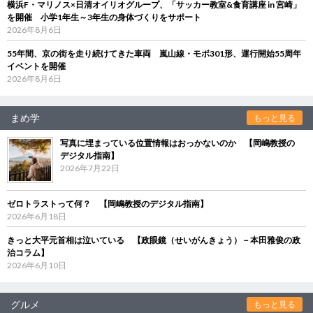
横浜F・マリノス×日清オイリオグループ、「サッカー教室&食育講座 in 宮崎」
を開催 小学1年生～3年生の身体づくりをサポート
2026年8月6日
55年間、京の街を走り続けてきた車両 嵐山線・モボ301形、運行開始55周年
イベントを開催
2026年8月6日
まめ学
もっと見る
写真に埋まっている位置情報はおっかないのか 【岡嶋教授の
デジタル指南】
2026年7月22日
ゼロトラストって何？ 【岡嶋教授のデジタル指南】
2026年6月18日
きっと大平元首相は泣いている 【政眼鏡（せいがんきょう）－本田雅俊の政
治コラム】
2026年6月10日
グルメ
もっと見る