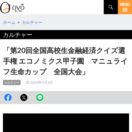
検
索
コ
ン
テ
ホーム
>
カルチャー
ン
カルチャー
ツ
へ
移
「第20回全国高校生金融経済クイズ選
動
手権 エコノミクス甲子園 マニュライ
フ生命カップ 全国大会」
2026年3月2日
カルチャー