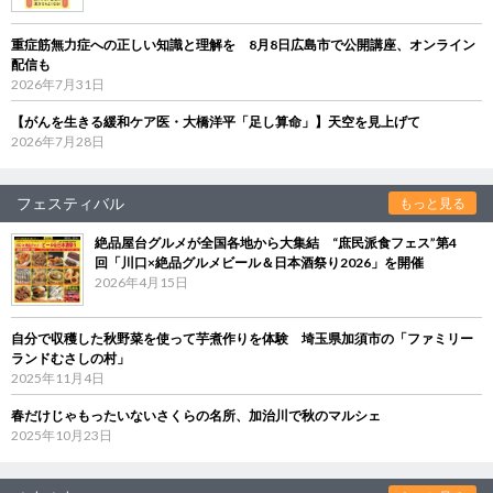
重症筋無力症への正しい知識と理解を 8月8日広島市で公開講座、オンライン
配信も
2026年7月31日
【がんを生きる緩和ケア医・大橋洋平「足し算命」】天空を見上げて
2026年7月28日
フェスティバル
もっと見る
絶品屋台グルメが全国各地から大集結 “庶民派食フェス”第4
回「川口×絶品グルメビール＆日本酒祭り2026」を開催
2026年4月15日
自分で収穫した秋野菜を使って芋煮作りを体験 埼玉県加須市の「ファミリー
ランドむさしの村」
2025年11月4日
春だけじゃもったいないさくらの名所、加治川で秋のマルシェ
2025年10月23日