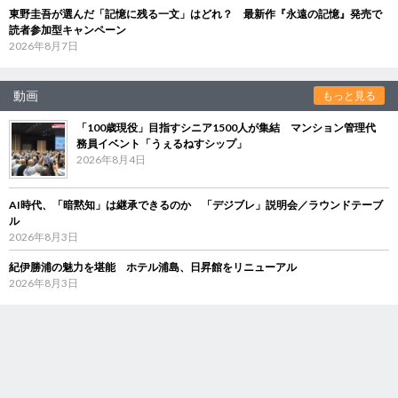
東野圭吾が選んだ「記憶に残る一文」はどれ？ 最新作『永遠の記憶』発売で
読者参加型キャンペーン
2026年8月7日
動画
もっと見る
「100歳現役」目指すシニア1500人が集結 マンション管理代
務員イベント「うぇるねすシップ」
2026年8月4日
AI時代、「暗黙知」は継承できるのか 「デジブレ」説明会／ラウンドテーブ
ル
2026年8月3日
紀伊勝浦の魅力を堪能 ホテル浦島、日昇館をリニューアル
2026年8月3日