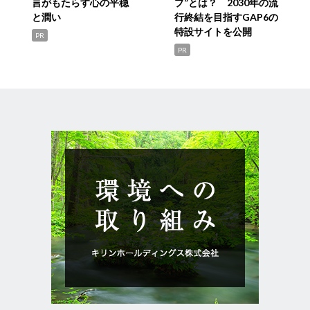
言がもたらす心の平穏
プ”とは？ 2030年の流
と潤い
行終結を目指すGAP6の
特設サイトを公開
PR
PR