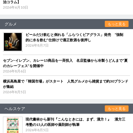
治コラム】
2026年6月10日
グルメ
もっと見る
ビールだけ飲むと倒れる「ふらつくビアグラス」発売 “強制
的に水を飲む”仕掛けで適正飲酒を後押し
2026年8月7日
セブン‐イレブン、カレー15商品を一斉投入 名店監修から冷製うどんまで“夏
のカレーフェス”を開催中
2026年8月6日
横浜高島屋で「韓国市場」がスタート 人気グルメから雑貨まで約30ブランド
が集結
2026年8月5日
ヘルスケア
もっと見る
現代書林から新刊『こんなときには、まず、漢方！』 漢方三
考塾の15人の医師や薬剤師が執筆
2026年8月5日