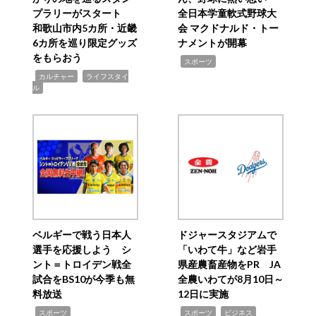
プラリーがスタート
全日本学童軟式野球大
和歌山市内5カ所・近畿
会 マクドナルド・トー
6カ所を巡り限定グッズ
ナメントが開幕
をもらおう
,
スポーツ
,
,
カルチャー
ライフスタイ
ル
ベルギーで戦う日本人
ドジャースタジアムで
選手を応援しよう シ
「いわて牛」など岩手
ント＝トロイデン戦全
県産農畜産物をPR JA
試合をBS10が今季も無
全農いわてが8月10日～
料放送
12日に実施
,
,
,
スポーツ
スポーツ
ビジネス