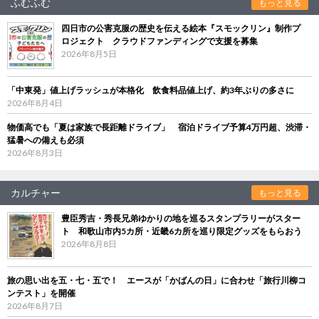
ふむふむ
もっと見る
四日市の公害克服の歴史を伝える絵本『スモックリン』制作プ
ロジェクト クラウドファンディングで支援を募集
2026年8月5日
「中東発」値上げラッシュが本格化 飲食料品値上げ、約3年ぶりの多さに
2026年8月4日
物価高でも「夏は家族で長距離ドライブ」 宿泊ドライブ予算4万円超、渋滞・
猛暑への備えも必須
2026年8月3日
カルチャー
もっと見る
豊臣秀吉・秀長兄弟ゆかりの地を巡るスタンプラリーがスター
ト 和歌山市内5カ所・近畿6カ所を巡り限定グッズをもらおう
2026年8月8日
旅の思い出を五・七・五で！ エースが「かばんの日」に合わせ「旅行川柳コ
ンテスト」を開催
2026年8月7日