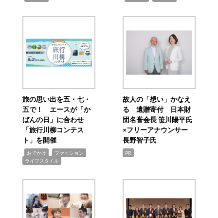
旅の思い出を五・七・
故人の「想い」かなえ
五で！ エースが「か
る 遺贈寄付 日本財
ばんの日」に合わせ
団名誉会長 笹川陽平氏
「旅行川柳コンテス
×フリーアナウンサー
ト」を開催
長野智子氏
,
,
,
おでかけ
ファッション
PR
ライフスタイル