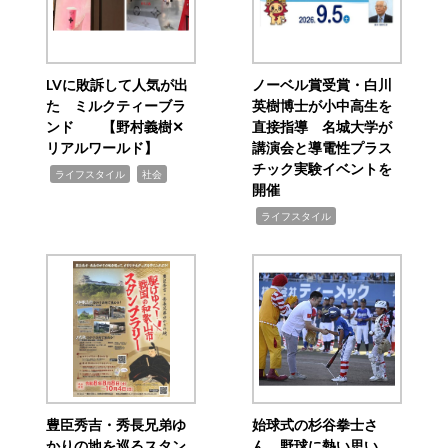
LVに敗訴して人気が出
ノーベル賞受賞・白川
た ミルクティーブラ
英樹博士が小中高生を
ンド 【野村義樹✕
直接指導 名城大学が
リアルワールド】
講演会と導電性プラス
チック実験イベントを
,
,
ライフスタイル
社会
開催
,
ライフスタイル
豊臣秀吉・秀長兄弟ゆ
始球式の杉谷拳士さ
かりの地を巡るスタン
ん、野球に熱い思い