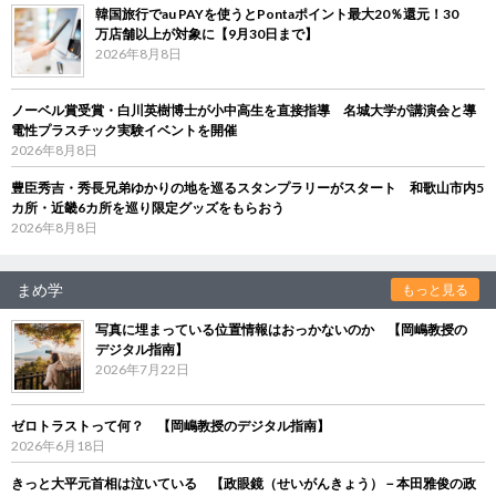
韓国旅行でau PAYを使うとPontaポイント最大20％還元！30
万店舗以上が対象に【9月30日まで】
2026年8月8日
ノーベル賞受賞・白川英樹博士が小中高生を直接指導 名城大学が講演会と導
電性プラスチック実験イベントを開催
2026年8月8日
豊臣秀吉・秀長兄弟ゆかりの地を巡るスタンプラリーがスタート 和歌山市内5
カ所・近畿6カ所を巡り限定グッズをもらおう
2026年8月8日
まめ学
もっと見る
写真に埋まっている位置情報はおっかないのか 【岡嶋教授の
デジタル指南】
2026年7月22日
ゼロトラストって何？ 【岡嶋教授のデジタル指南】
2026年6月18日
きっと大平元首相は泣いている 【政眼鏡（せいがんきょう）－本田雅俊の政