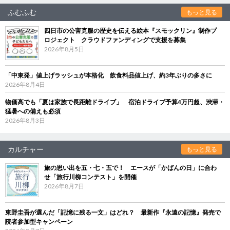
ふむふむ
もっと見る
四日市の公害克服の歴史を伝える絵本『スモックリン』制作プ
ロジェクト クラウドファンディングで支援を募集
2026年8月5日
「中東発」値上げラッシュが本格化 飲食料品値上げ、約3年ぶりの多さに
2026年8月4日
物価高でも「夏は家族で長距離ドライブ」 宿泊ドライブ予算4万円超、渋滞・
猛暑への備えも必須
2026年8月3日
カルチャー
もっと見る
旅の思い出を五・七・五で！ エースが「かばんの日」に合わ
せ「旅行川柳コンテスト」を開催
2026年8月7日
東野圭吾が選んだ「記憶に残る一文」はどれ？ 最新作『永遠の記憶』発売で
読者参加型キャンペーン