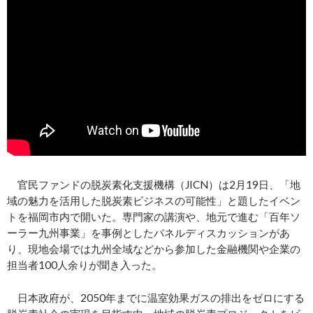
官民ファンドの脱炭素化支援機構（JICN）は2月19日、「地
域の魅力を活用した脱炭素ビジネスの可能性」と題したイベン
トを福岡市内で開いた。専門家の講演や、地元で進む「百年ソ
ーラー九州事業」を事例としたパネルディスカッションがあ
り、現地会場では九州全域などから参加した金融機関や企業の
担当者100人余りが聞き入った。
日本政府が、2050年までに温室効果ガスの排出をゼロにする