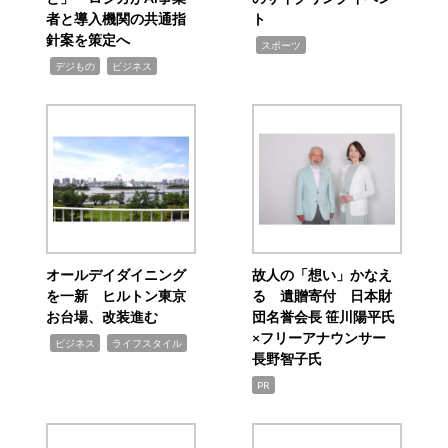
者と導入機関の共通指
ト
針案を策定へ
,
スポーツ
,
,
デジもの
ビジネス
オールデイダイニング
故人の「想い」かなえ
を一新 ヒルトン東京
る 遺贈寄付 日本財
お台場、改装進む
団名誉会長 笹川陽平氏
×フリーアナウンサー
,
,
ビジネス
ライフスタイル
長野智子氏
PR