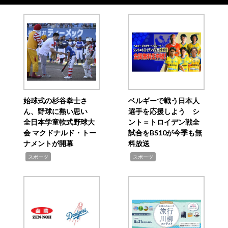
始球式の杉谷拳士さ
ベルギーで戦う日本人
ん、野球に熱い思い
選手を応援しよう シ
全日本学童軟式野球大
ント＝トロイデン戦全
会 マクドナルド・トー
試合をBS10が今季も無
ナメントが開幕
料放送
,
,
スポーツ
スポーツ