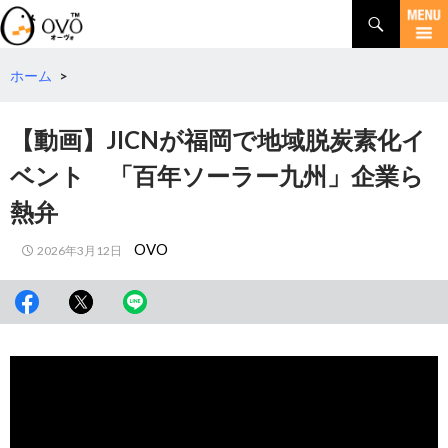
検
索
コ
ン
テ
ホーム
>
ン
ツ
【動画】JICNが福岡で地域脱炭素化イ
へ
移
ベント 「百年ソーラー九州」企業ら
動
熱弁
OVO
2026年3月12日