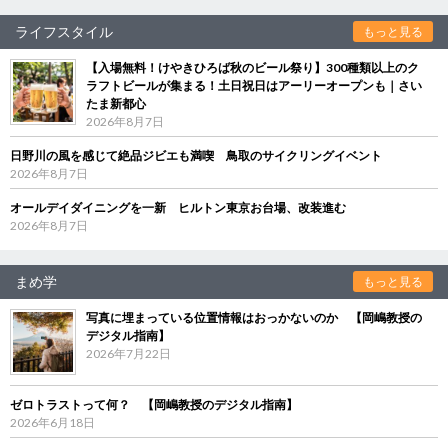
ライフスタイル
もっと見る
【入場無料！けやきひろば秋のビール祭り】300種類以上のク
ラフトビールが集まる！土日祝日はアーリーオープンも｜さい
たま新都心
2026年8月7日
日野川の風を感じて絶品ジビエも満喫 鳥取のサイクリングイベント
2026年8月7日
オールデイダイニングを一新 ヒルトン東京お台場、改装進む
2026年8月7日
まめ学
もっと見る
写真に埋まっている位置情報はおっかないのか 【岡嶋教授の
デジタル指南】
2026年7月22日
ゼロトラストって何？ 【岡嶋教授のデジタル指南】
2026年6月18日