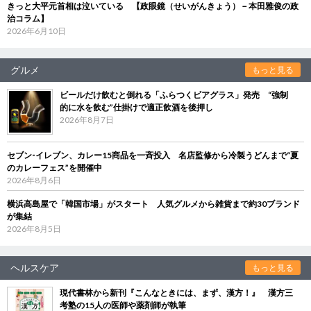
きっと大平元首相は泣いている 【政眼鏡（せいがんきょう）－本田雅俊の政
治コラム】
2026年6月10日
グルメ
もっと見る
ビールだけ飲むと倒れる「ふらつくビアグラス」発売 “強制
的に水を飲む”仕掛けで適正飲酒を後押し
2026年8月7日
セブン‐イレブン、カレー15商品を一斉投入 名店監修から冷製うどんまで“夏
のカレーフェス”を開催中
2026年8月6日
横浜高島屋で「韓国市場」がスタート 人気グルメから雑貨まで約30ブランド
が集結
2026年8月5日
ヘルスケア
もっと見る
現代書林から新刊『こんなときには、まず、漢方！』 漢方三
考塾の15人の医師や薬剤師が執筆