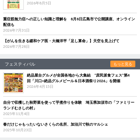
2026年8月5日
重症筋無力症への正しい知識と理解を 8月8日広島市で公開講座、オンライン
配信も
2026年7月31日
【がんを生きる緩和ケア医・大橋洋平「足し算命」】天空を見上げて
2026年7月28日
フェスティバル
もっと見る
絶品屋台グルメが全国各地から大集結 “庶民派食フェス”第4
回「川口×絶品グルメビール＆日本酒祭り2026」を開催
2026年4月15日
自分で収穫した秋野菜を使って芋煮作りを体験 埼玉県加須市の「ファミリー
ランドむさしの村」
2025年11月4日
春だけじゃもったいないさくらの名所、加治川で秋のマルシェ
2025年10月23日