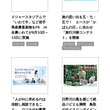
ドジャースタジアムで
旅の思い出を五・七・
「いわて牛」など岩手
五で！ エースが「か
県産農畜産物をPR JA
ばんの日」に合わせ
全農いわてが8月10日～
「旅行川柳コンテス
12日に実施
ト」を開催
,
,
,
,
,
スポーツ
ビジネス
おでかけ
ファッション
ライフスタイル
「人がAIに求めるのは
日野川の風を感じて絶
信頼し相談できるこ
品ジビエも満喫 鳥取
と」 ロジカがAI事業
のサイクリングイベン