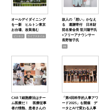
オールデイダイニング
故人の「想い」かなえ
を一新 ヒルトン東京
る 遺贈寄付 日本財
お台場、改装進む
団名誉会長 笹川陽平氏
×フリーアナウンサー
,
,
ビジネス
ライフスタイル
長野智子氏
PR
CAR T細胞療法はチー
「第4回科学的人事アワ
ム医療だ！ 医療従事
ード2025」を開催 デ
者の情熱、患者さんの
ータとAIで変わる人事