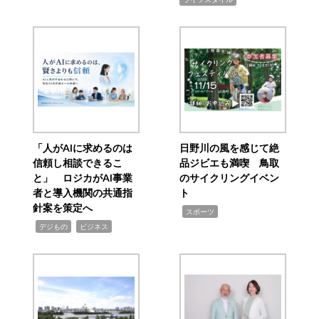
「人がAIに求めるのは
日野川の風を感じて絶
信頼し相談できるこ
品ジビエも満喫 鳥取
と」 ロジカがAI事業
のサイクリングイベン
者と導入機関の共通指
ト
針案を策定へ
,
スポーツ
,
,
デジもの
ビジネス