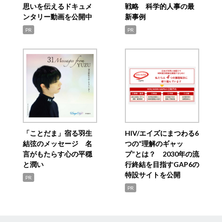
思いを伝えるドキュメ
戦略 科学的人事の最
ンタリー動画を公開中
新事例
PR
PR
「ことだま」宿る羽生
HIV/エイズにまつわる6
結弦のメッセージ 名
つの“理解のギャッ
言がもたらす心の平穏
プ”とは？ 2030年の流
と潤い
行終結を目指すGAP6の
特設サイトを公開
PR
PR