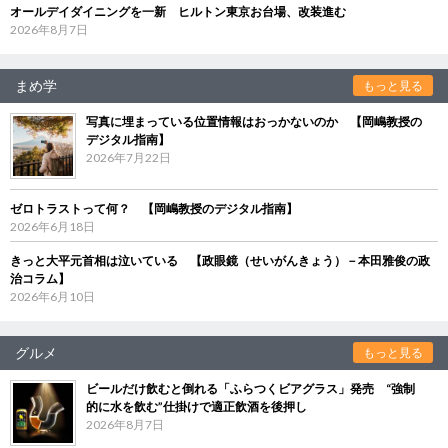
オールデイダイニングを一新 ヒルトン東京お台場、改装進む
2026年8月7日
まめ学
もっと見る
写真に埋まっている位置情報はおっかないのか 【岡嶋教授の
デジタル指南】
2026年7月22日
ゼロトラストって何？ 【岡嶋教授のデジタル指南】
2026年6月18日
きっと大平元首相は泣いている 【政眼鏡（せいがんきょう）－本田雅俊の政
治コラム】
2026年6月10日
グルメ
もっと見る
ビールだけ飲むと倒れる「ふらつくビアグラス」発売 “強制
的に水を飲む”仕掛けで適正飲酒を後押し
2026年8月7日