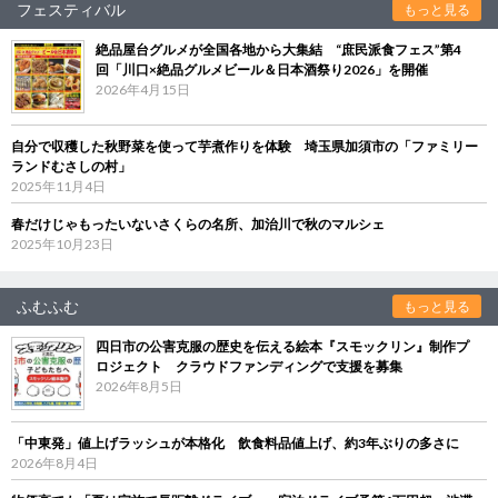
フェスティバル
もっと見る
絶品屋台グルメが全国各地から大集結 “庶民派食フェス”第4
回「川口×絶品グルメビール＆日本酒祭り2026」を開催
2026年4月15日
自分で収穫した秋野菜を使って芋煮作りを体験 埼玉県加須市の「ファミリー
ランドむさしの村」
2025年11月4日
春だけじゃもったいないさくらの名所、加治川で秋のマルシェ
2025年10月23日
ふむふむ
もっと見る
四日市の公害克服の歴史を伝える絵本『スモックリン』制作プ
ロジェクト クラウドファンディングで支援を募集
2026年8月5日
「中東発」値上げラッシュが本格化 飲食料品値上げ、約3年ぶりの多さに
2026年8月4日