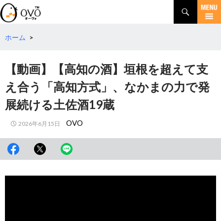
検
索
コ
ン
テ
ホーム
>
ン
ツ
【動画】【高知の酒】垣根を超えて支
へ
移
え合う「高知方式」、なかまの力で発
動
展続ける土佐酒19蔵
OVO
2026年6月15日