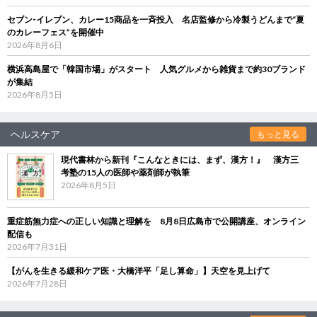
セブン‐イレブン、カレー15商品を一斉投入 名店監修から冷製うどんまで“夏
のカレーフェス”を開催中
2026年8月6日
横浜高島屋で「韓国市場」がスタート 人気グルメから雑貨まで約30ブランド
が集結
2026年8月5日
ヘルスケア
もっと見る
現代書林から新刊『こんなときには、まず、漢方！』 漢方三
考塾の15人の医師や薬剤師が執筆
2026年8月5日
重症筋無力症への正しい知識と理解を 8月8日広島市で公開講座、オンライン
配信も
2026年7月31日
【がんを生きる緩和ケア医・大橋洋平「足し算命」】天空を見上げて
2026年7月28日