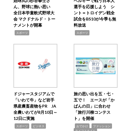
始球式の杉谷拳士さ
ベルギーで戦う日本人
ん、野球に熱い思い
選手を応援しよう シ
全日本学童軟式野球大
ント＝トロイデン戦全
会 マクドナルド・トー
試合をBS10が今季も無
ナメントが開幕
料放送
,
,
スポーツ
スポーツ
ドジャースタジアムで
旅の思い出を五・七・
「いわて牛」など岩手
五で！ エースが「か
県産農畜産物をPR JA
ばんの日」に合わせ
全農いわてが8月10日～
「旅行川柳コンテス
12日に実施
ト」を開催
,
,
,
,
,
スポーツ
ビジネス
おでかけ
ファッション
ライフスタイル