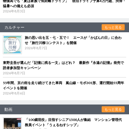
物価高でも「夏は家族で長距離ドライブ」 宿泊ドライブ予算4万円超、渋滞・
猛暑への備えも必須
2026年8月3日
カルチャー
もっと見る
旅の思い出を五・七・五で！ エースが「かばんの日」に合わ
せ「旅行川柳コンテスト」を開催
2026年8月7日
東野圭吾が選んだ「記憶に残る一文」はどれ？ 最新作『永遠の記憶』発売で
読者参加型キャンペーン
2026年8月7日
55年間、京の街を走り続けてきた車両 嵐山線・モボ301形、運行開始55周年
イベントを開催
2026年8月6日
動画
もっと見る
「100歳現役」目指すシニア1500人が集結 マンション管理代
務員イベント「うぇるねすシップ」