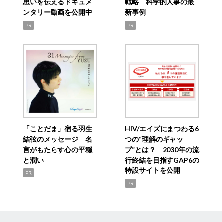
思いを伝えるドキュメ
戦略 科学的人事の最
ンタリー動画を公開中
新事例
PR
PR
「ことだま」宿る羽生
HIV/エイズにまつわる6
結弦のメッセージ 名
つの“理解のギャッ
言がもたらす心の平穏
プ”とは？ 2030年の流
と潤い
行終結を目指すGAP6の
特設サイトを公開
PR
PR