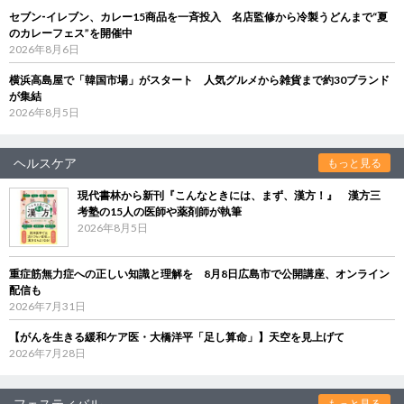
セブン‐イレブン、カレー15商品を一斉投入 名店監修から冷製うどんまで“夏
のカレーフェス”を開催中
2026年8月6日
横浜高島屋で「韓国市場」がスタート 人気グルメから雑貨まで約30ブランド
が集結
2026年8月5日
ヘルスケア
もっと見る
現代書林から新刊『こんなときには、まず、漢方！』 漢方三
考塾の15人の医師や薬剤師が執筆
2026年8月5日
重症筋無力症への正しい知識と理解を 8月8日広島市で公開講座、オンライン
配信も
2026年7月31日
【がんを生きる緩和ケア医・大橋洋平「足し算命」】天空を見上げて
2026年7月28日
フェスティバル
もっと見る