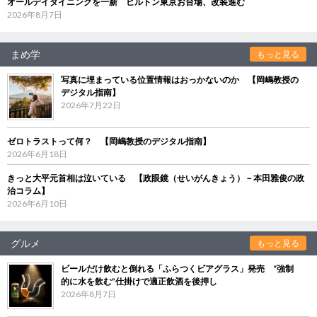
オールデイダイニングを一新 ヒルトン東京お台場、改装進む
2026年8月7日
まめ学
もっと見る
写真に埋まっている位置情報はおっかないのか 【岡嶋教授の
デジタル指南】
2026年7月22日
ゼロトラストって何？ 【岡嶋教授のデジタル指南】
2026年6月18日
きっと大平元首相は泣いている 【政眼鏡（せいがんきょう）－本田雅俊の政
治コラム】
2026年6月10日
グルメ
もっと見る
ビールだけ飲むと倒れる「ふらつくビアグラス」発売 “強制
的に水を飲む”仕掛けで適正飲酒を後押し
2026年8月7日