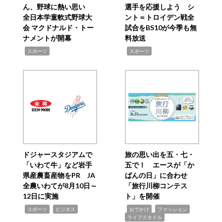
ん、野球に熱い思い
選手を応援しよう シ
全日本学童軟式野球大
ント＝トロイデン戦全
会 マクドナルド・トー
試合をBS10が今季も無
ナメントが開幕
料放送
,
,
スポーツ
スポーツ
ドジャースタジアムで
旅の思い出を五・七・
「いわて牛」など岩手
五で！ エースが「か
県産農畜産物をPR JA
ばんの日」に合わせ
全農いわてが8月10日～
「旅行川柳コンテス
12日に実施
ト」を開催
,
,
,
,
,
スポーツ
ビジネス
おでかけ
ファッション
ライフスタイル