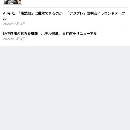
AI時代、「暗黙知」は継承できるのか 「デジブレ」説明会／ラウンドテーブ
ル
2026年8月3日
紀伊勝浦の魅力を堪能 ホテル浦島、日昇館をリニューアル
2026年8月3日