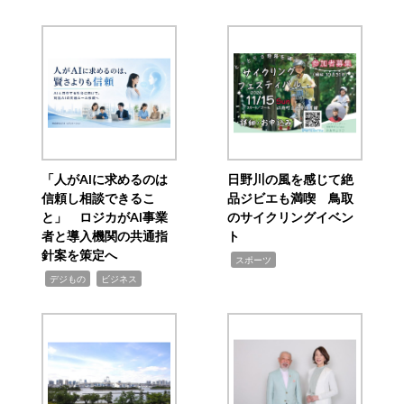
「人がAIに求めるのは
日野川の風を感じて絶
信頼し相談できるこ
品ジビエも満喫 鳥取
と」 ロジカがAI事業
のサイクリングイベン
者と導入機関の共通指
ト
針案を策定へ
,
スポーツ
,
,
デジもの
ビジネス