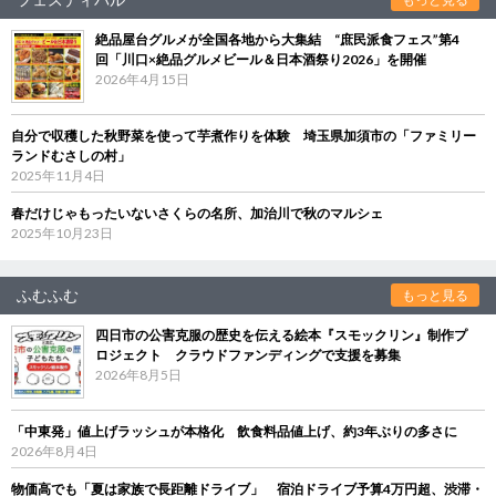
絶品屋台グルメが全国各地から大集結 “庶民派食フェス”第4
回「川口×絶品グルメビール＆日本酒祭り2026」を開催
2026年4月15日
自分で収穫した秋野菜を使って芋煮作りを体験 埼玉県加須市の「ファミリー
ランドむさしの村」
2025年11月4日
春だけじゃもったいないさくらの名所、加治川で秋のマルシェ
2025年10月23日
ふむふむ
もっと見る
四日市の公害克服の歴史を伝える絵本『スモックリン』制作プ
ロジェクト クラウドファンディングで支援を募集
2026年8月5日
「中東発」値上げラッシュが本格化 飲食料品値上げ、約3年ぶりの多さに
2026年8月4日
物価高でも「夏は家族で長距離ドライブ」 宿泊ドライブ予算4万円超、渋滞・