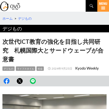
検
索
コ
ン
テ
ホーム
>
デジもの
ン
デジもの
ツ
へ
移
次世代ICT教育の強化を目指し共同研
動
究 札幌国際大とサードウェーブが合
意書
Kyodo Weekly
2024年9月25日
デジもの
ライフスタイル
社会