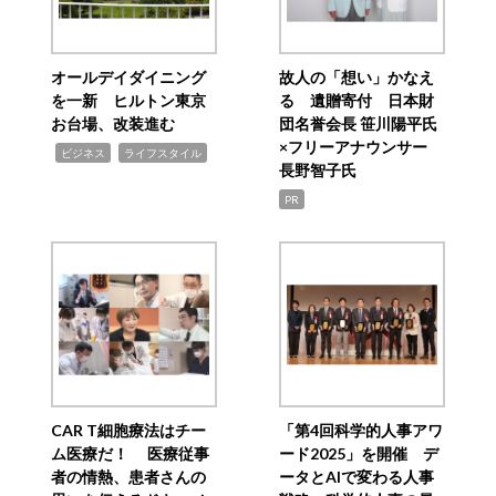
オールデイダイニング
故人の「想い」かなえ
を一新 ヒルトン東京
る 遺贈寄付 日本財
お台場、改装進む
団名誉会長 笹川陽平氏
×フリーアナウンサー
,
,
ビジネス
ライフスタイル
長野智子氏
PR
CAR T細胞療法はチー
「第4回科学的人事アワ
ム医療だ！ 医療従事
ード2025」を開催 デ
者の情熱、患者さんの
ータとAIで変わる人事