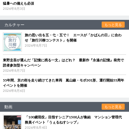
猛暑への備えも必須
2026年8月3日
カルチャー
もっと見る
旅の思い出を五・七・五で！ エースが「かばんの日」に合わ
せ「旅行川柳コンテスト」を開催
2026年8月7日
東野圭吾が選んだ「記憶に残る一文」はどれ？ 最新作『永遠の記憶』発売で
読者参加型キャンペーン
2026年8月7日
55年間、京の街を走り続けてきた車両 嵐山線・モボ301形、運行開始55周年
イベントを開催
2026年8月6日
動画
もっと見る
「100歳現役」目指すシニア1500人が集結 マンション管理代
務員イベント「うぇるねすシップ」
2026年8月4日