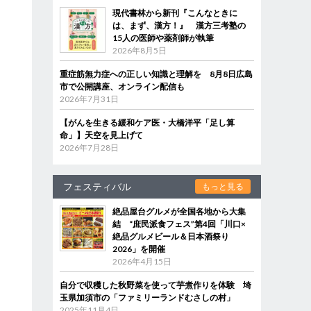
現代書林から新刊『こんなときに
は、まず、漢方！』 漢方三考塾の
15人の医師や薬剤師が執筆
2026年8月5日
重症筋無力症への正しい知識と理解を 8月8日広島
市で公開講座、オンライン配信も
2026年7月31日
【がんを生きる緩和ケア医・大橋洋平「足し算
命」】天空を見上げて
2026年7月28日
フェスティバル
もっと見る
絶品屋台グルメが全国各地から大集
結 “庶民派食フェス”第4回「川口×
絶品グルメビール＆日本酒祭り
2026」を開催
2026年4月15日
自分で収穫した秋野菜を使って芋煮作りを体験 埼
玉県加須市の「ファミリーランドむさしの村」
2025年11月4日