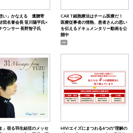
想い」かなえる 遺贈寄
CAR T細胞療法はチーム医療だ！
財団名誉会長 笹川陽平氏×
医療従事者の情熱、患者さんの思い
ナウンサー 長野智子氏
を伝えるドキュメンタリー動画を公
開中
PR
ま」宿る羽生結弦のメッセ
HIV/エイズにまつわる6つの“理解の