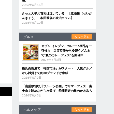
南】
2026年6月18日
きっと大平元首相は泣いている 【政眼鏡（せいが
んきょう）－本田雅俊の政治コラム】
2026年6月10日
グルメ
もっと見る
セブン‐イレブン、カレー15商品を一
斉投入 名店監修から冷製うどんま
で“夏のカレーフェス”を開催中
2026年8月6日
横浜高島屋で「韓国市場」がスタート 人気グルメ
から雑貨まで約30ブランドが集結
2026年8月5日
「山梨県笛吹川フルーツ公園」でサマーフェス 富
士山を眺めながら水遊び、季節限定の桃のかき氷も
2026年8月3日
ヘルスケア
もっと見る