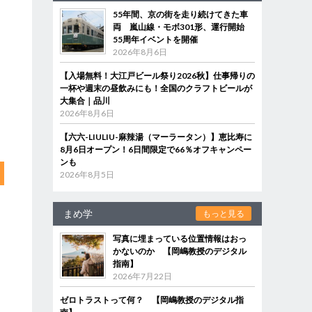
55年間、京の街を走り続けてきた車
両 嵐山線・モボ301形、運行開始
55周年イベントを開催
2026年8月6日
【入場無料！大江戸ビール祭り2026秋】仕事帰りの
一杯や週末の昼飲みにも！全国のクラフトビールが
大集合｜品川
2026年8月6日
【六六-LIULIU-麻辣湯（マーラータン）】恵比寿に
8月6日オープン！6日間限定で66％オフキャンペー
ンも
2026年8月5日
まめ学
もっと見る
写真に埋まっている位置情報はおっ
かないのか 【岡嶋教授のデジタル
指南】
2026年7月22日
ゼロトラストって何？ 【岡嶋教授のデジタル指