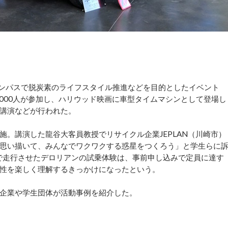
ンパスで脱炭素のライフスタイル推進などを目的としたイベント
1000人が参加し、ハリウッド映画に車型タイムマシンとして登場し
講演などが行われた。
。講演した龍谷大客員教授でリサイクル企業JEPLAN（川崎市）
思い描いて、みんなでワクワクする惑星をつくろう」と学生らに
料で走行させたデロリアンの試乗体験は、事前申し込みで定員に達す
性を楽しく理解するきっかけになったという。
企業や学生団体が活動事例を紹介した。