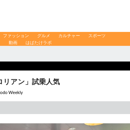
ファッション
グルメ
カルチャー
スポーツ
ス
動画
はばたけラボ
ロリアン」試乗人気
odo Weekly