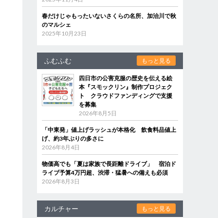
春だけじゃもったいないさくらの名所、加治川で秋
のマルシェ
2025年10月23日
ふむふむ
もっと見る
四日市の公害克服の歴史を伝える絵
本『スモックリン』制作プロジェク
ト クラウドファンディングで支援
を募集
2026年8月5日
「中東発」値上げラッシュが本格化 飲食料品値上
げ、約3年ぶりの多さに
2026年8月4日
物価高でも「夏は家族で長距離ドライブ」 宿泊ド
ライブ予算4万円超、渋滞・猛暑への備えも必須
2026年8月3日
カルチャー
もっと見る