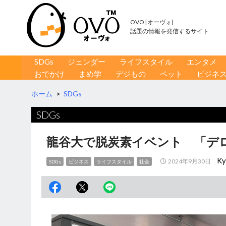
OVO [オーヴォ]
話題の情報を発信するサイト
コンテンツへ移動
検
SDGs
ジェンダー
ライフスタイル
エンタメ
索
おでかけ
まめ学
デジもの
ペット
ビジネ
ホーム
>
SDGs
SDGs
龍谷大で脱炭素イベント 「デ
Ky
2024年9月30日
SDGs
ビジネス
ライフスタイル
社会