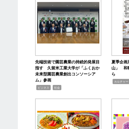
先端技術で園芸農業の持続的発展目
夏季企画
指す 久留米工業大学が「ふくおか
山」 和
未来型園芸農業創出コンソーシア
ら
ム」参画
,
カルチャー
,
,
ビジネス
社会