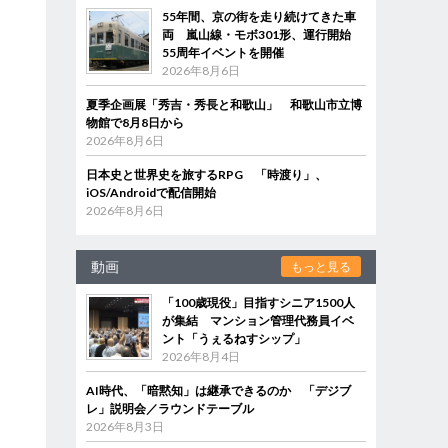
55年間、京の街を走り続けてきた車
両 嵐山線・モボ301形、運行開始
55周年イベントを開催
2026年8月6日
夏季企画展「秀吉・秀長と和歌山」 和歌山市立博
物館で8月8日から
2026年8月6日
日本史と世界史を旅するRPG 「時渡り」、
iOS/Androidで配信開始
2026年8月6日
動画
もっと見る
「100歳現役」目指すシニア1500人
が集結 マンション管理代務員イベ
ント「うぇるねすシップ」
2026年8月4日
AI時代、「暗黙知」は継承できるのか 「デジブ
レ」説明会／ラウンドテーブル
2026年8月3日