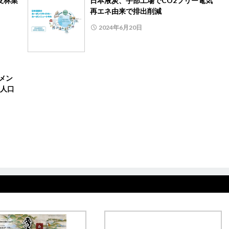
友林業
日本液炭、宇部工場でCO2フリー電気
再エネ由来で排出削減
2024年6月20日
ジメン
人口