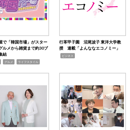
屋で「韓国市場」がスター
行革甲子園 沼尾波子 東洋大学教
グルメから雑貨まで約30ブ
授 連載「よんななエコノミー」
集結
,
ビジネス
,
,
グルメ
ライフスタイル