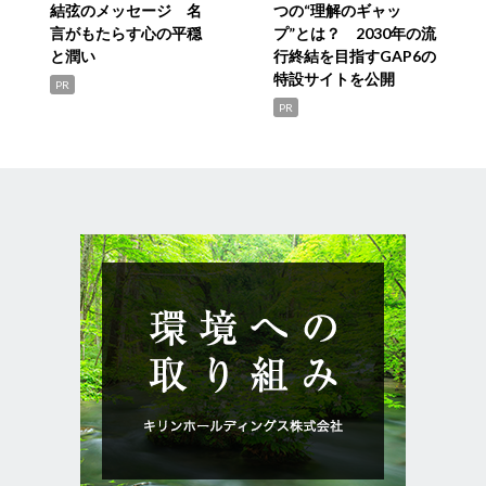
結弦のメッセージ 名
つの“理解のギャッ
言がもたらす心の平穏
プ”とは？ 2030年の流
と潤い
行終結を目指すGAP6の
特設サイトを公開
PR
PR