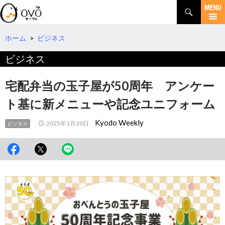
検
索
コ
ン
テ
ホーム
>
ビジネス
ン
ビジネス
ツ
へ
移
宅配弁当の玉子屋が50周年 アンケー
動
ト基に新メニューや記念ユニフォーム
Kyodo Weekly
2025年1月20日
ビジネス