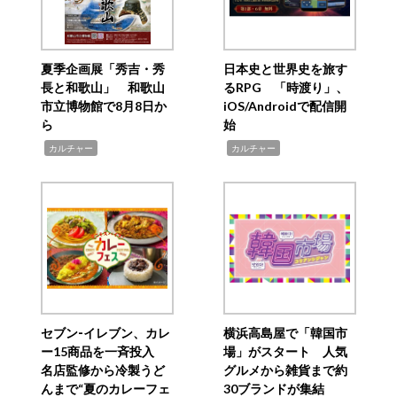
夏季企画展「秀吉・秀
日本史と世界史を旅す
長と和歌山」 和歌山
るRPG 「時渡り」、
市立博物館で8月8日か
iOS/Androidで配信開
ら
始
,
,
カルチャー
カルチャー
セブン‐イレブン、カレ
横浜高島屋で「韓国市
ー15商品を一斉投入
場」がスタート 人気
名店監修から冷製うど
グルメから雑貨まで約
んまで“夏のカレーフェ
30ブランドが集結