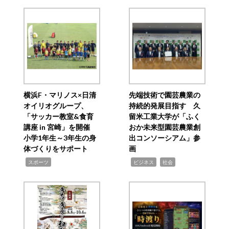
横浜F・マリノス×日清
先端技術で園芸農業の
オイリオグループ、
持続的発展目指す 久
「サッカー教室&食育
留米工業大学が「ふく
講座 in 宮崎」を開催
おか未来型園芸農業創
小学1年生～3年生の身
出コンソーシアム」参
体づくりをサポート
画
,
,
,
スポーツ
ビジネス
社会