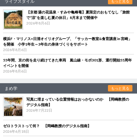
ライフスタイル
もっと見る
【京都 湯の花温泉・すみや亀峰菴】夏限定のおもてなし「旅館
で“涼”を楽しむ夏の休日」8月末まで開催中
2026年8月6日
横浜F・マリノス×日清オイリオグループ、「サッカー教室&食育講座 in 宮崎」
を開催 小学1年生～3年生の身体づくりをサポート
2026年8月6日
55年間、京の街を走り続けてきた車両 嵐山線・モボ301形、運行開始55周年
イベントを開催
2026年8月6日
まめ学
もっと見る
写真に埋まっている位置情報はおっかないのか 【岡嶋教授の
デジタル指南】
2026年7月22日
ゼロトラストって何？ 【岡嶋教授のデジタル指南】
2026年6月18日