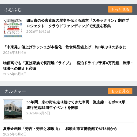
ふむふむ
もっと見る
四日市の公害克服の歴史を伝える絵本『スモックリン』制作プ
ロジェクト クラウドファンディングで支援を募集
2026年8月5日
「中東発」値上げラッシュが本格化 飲食料品値上げ、約3年ぶりの多さに
2026年8月4日
物価高でも「夏は家族で長距離ドライブ」 宿泊ドライブ予算4万円超、渋滞・
猛暑への備えも必須
2026年8月3日
カルチャー
もっと見る
55年間、京の街を走り続けてきた車両 嵐山線・モボ301形、
運行開始55周年イベントを開催
2026年8月6日
夏季企画展「秀吉・秀長と和歌山」 和歌山市立博物館で8月8日から
2026年8月6日