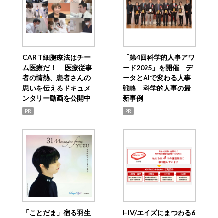
CAR T細胞療法はチー
「第4回科学的人事アワ
ム医療だ！ 医療従事
ード2025」を開催 デ
者の情熱、患者さんの
ータとAIで変わる人事
思いを伝えるドキュメ
戦略 科学的人事の最
ンタリー動画を公開中
新事例
PR
PR
「ことだま」宿る羽生
HIV/エイズにまつわる6