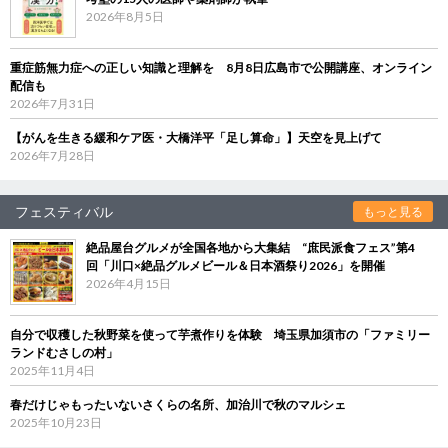
2026年8月5日
重症筋無力症への正しい知識と理解を 8月8日広島市で公開講座、オンライン
配信も
2026年7月31日
【がんを生きる緩和ケア医・大橋洋平「足し算命」】天空を見上げて
2026年7月28日
フェスティバル
もっと見る
絶品屋台グルメが全国各地から大集結 “庶民派食フェス”第4
回「川口×絶品グルメビール＆日本酒祭り2026」を開催
2026年4月15日
自分で収穫した秋野菜を使って芋煮作りを体験 埼玉県加須市の「ファミリー
ランドむさしの村」
2025年11月4日
春だけじゃもったいないさくらの名所、加治川で秋のマルシェ
2025年10月23日