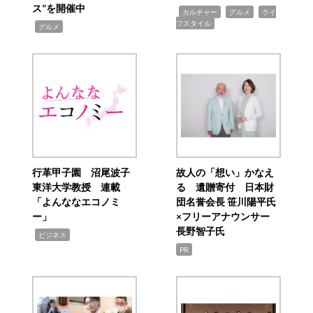
ス”を開催中
,
,
,
カルチャー
グルメ
ライ
フスタイル
,
グルメ
行革甲子園 沼尾波子
故人の「想い」かなえ
東洋大学教授 連載
る 遺贈寄付 日本財
「よんななエコノミ
団名誉会長 笹川陽平氏
ー」
×フリーアナウンサー
長野智子氏
,
ビジネス
PR