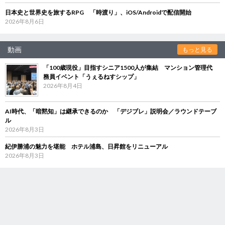
日本史と世界史を旅するRPG 「時渡り」、iOS/Androidで配信開始
2026年8月6日
動画
もっと見る
「100歳現役」目指すシニア1500人が集結 マンション管理代
務員イベント「うぇるねすシップ」
2026年8月4日
AI時代、「暗黙知」は継承できるのか 「デジブレ」説明会／ラウンドテーブ
ル
2026年8月3日
紀伊勝浦の魅力を堪能 ホテル浦島、日昇館をリニューアル
2026年8月3日