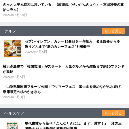
きっと大平元首相は泣いている 【政眼鏡（せいがんきょう）－本田雅俊の政
治コラム】
2026年6月10日
グルメ
もっと見る
セブン‐イレブン、カレー15商品を一斉投入 名店監修から冷
製うどんまで“夏のカレーフェス”を開催中
2026年8月6日
横浜高島屋で「韓国市場」がスタート 人気グルメから雑貨まで約30ブランド
が集結
2026年8月5日
「山梨県笛吹川フルーツ公園」でサマーフェス 富士山を眺めながら水遊び、
季節限定の桃のかき氷も
2026年8月3日
ヘルスケア
もっと見る
現代書林から新刊『こんなときには、まず、漢方！』 漢方三
考塾の15人の医師や薬剤師が執筆