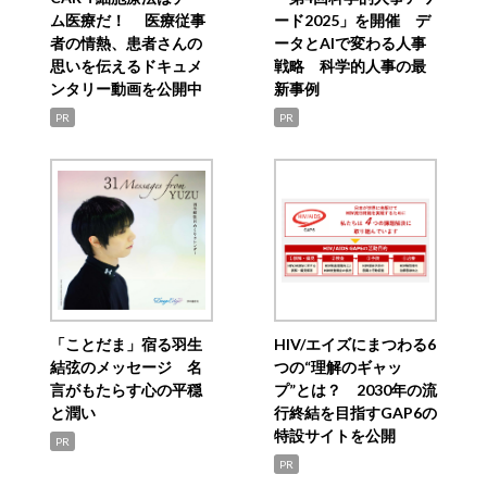
ム医療だ！ 医療従事
ード2025」を開催 デ
者の情熱、患者さんの
ータとAIで変わる人事
思いを伝えるドキュメ
戦略 科学的人事の最
ンタリー動画を公開中
新事例
PR
PR
「ことだま」宿る羽生
HIV/エイズにまつわる6
結弦のメッセージ 名
つの“理解のギャッ
言がもたらす心の平穏
プ”とは？ 2030年の流
と潤い
行終結を目指すGAP6の
特設サイトを公開
PR
PR