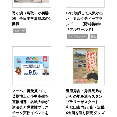
弓ヶ浜（鳥取）が初勝
LVに敗訴して人気が出
利 全日本学童野球の1
た ミルクティーブラ
回戦
ンド 【野村義樹✕
リアルワールド】
,
スポーツ
,
,
ライフスタイル
社会
ノーベル賞受賞・白川
豊臣秀吉・秀長兄弟ゆ
英樹博士が小中高生を
かりの地を巡るスタン
直接指導 名城大学が
プラリーがスタート
講演会と導電性プラス
和歌山市内5カ所・近畿
チック実験イベントを
6カ所を巡り限定グッズ