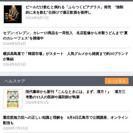
ビールだけ飲むと倒れる「ふらつくビアグラス」発売 “強制
的に水を飲む”仕掛けで適正飲酒を後押し
2026年8月7日
セブン‐イレブン、カレー15商品を一斉投入 名店監修から冷製うどんまで“夏
のカレーフェス”を開催中
2026年8月6日
横浜高島屋で「韓国市場」がスタート 人気グルメから雑貨まで約30ブランド
が集結
2026年8月5日
ヘルスケア
もっと見る
現代書林から新刊『こんなときには、まず、漢方！』 漢方三
考塾の15人の医師や薬剤師が執筆
2026年8月5日
重症筋無力症への正しい知識と理解を 8月8日広島市で公開講座、オンライン
配信も
2026年7月31日