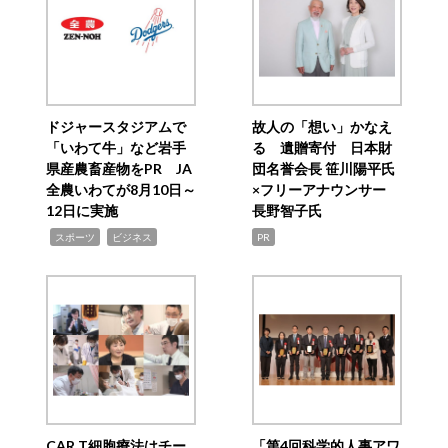
ドジャースタジアムで
故人の「想い」かなえ
「いわて牛」など岩手
る 遺贈寄付 日本財
県産農畜産物をPR JA
団名誉会長 笹川陽平氏
全農いわてが8月10日～
×フリーアナウンサー
12日に実施
長野智子氏
,
,
スポーツ
ビジネス
PR
CAR T細胞療法はチー
「第4回科学的人事アワ