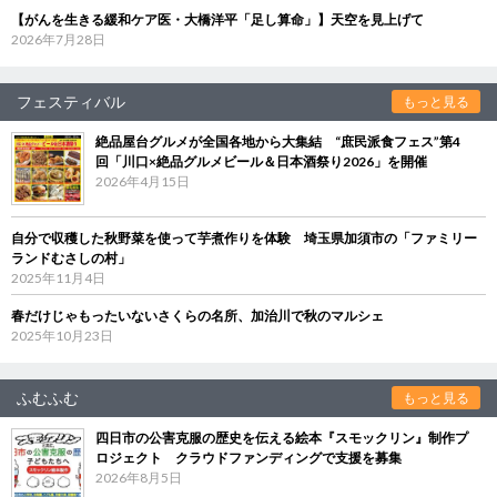
【がんを生きる緩和ケア医・大橋洋平「足し算命」】天空を見上げて
2026年7月28日
フェスティバル
もっと見る
絶品屋台グルメが全国各地から大集結 “庶民派食フェス”第4
回「川口×絶品グルメビール＆日本酒祭り2026」を開催
2026年4月15日
自分で収穫した秋野菜を使って芋煮作りを体験 埼玉県加須市の「ファミリー
ランドむさしの村」
2025年11月4日
春だけじゃもったいないさくらの名所、加治川で秋のマルシェ
2025年10月23日
ふむふむ
もっと見る
四日市の公害克服の歴史を伝える絵本『スモックリン』制作プ
ロジェクト クラウドファンディングで支援を募集
2026年8月5日