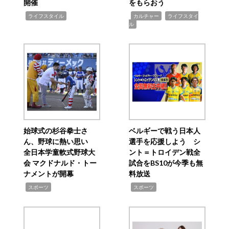
開催
をもらおう
,
,
,
ライフスタイル
カルチャー
ライフスタイ
ル
始球式の杉谷拳士さ
ベルギーで戦う日本人
ん、野球に熱い思い
選手を応援しよう シ
全日本学童軟式野球大
ント＝トロイデン戦全
会 マクドナルド・トー
試合をBS10が今季も無
ナメントが開幕
料放送
,
,
スポーツ
スポーツ