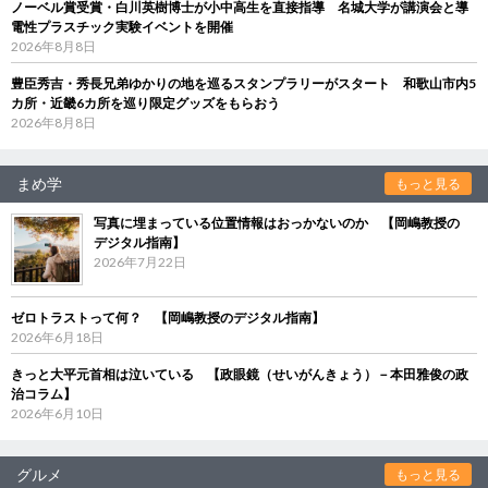
ノーベル賞受賞・白川英樹博士が小中高生を直接指導 名城大学が講演会と導
電性プラスチック実験イベントを開催
2026年8月8日
豊臣秀吉・秀長兄弟ゆかりの地を巡るスタンプラリーがスタート 和歌山市内5
カ所・近畿6カ所を巡り限定グッズをもらおう
2026年8月8日
まめ学
もっと見る
写真に埋まっている位置情報はおっかないのか 【岡嶋教授の
デジタル指南】
2026年7月22日
ゼロトラストって何？ 【岡嶋教授のデジタル指南】
2026年6月18日
きっと大平元首相は泣いている 【政眼鏡（せいがんきょう）－本田雅俊の政
治コラム】
2026年6月10日
グルメ
もっと見る