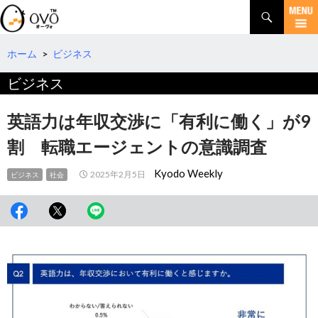
検
索
コ
ン
テ
ホーム
>
ビジネス
ン
ビジネス
ツ
へ
移
英語力は年収交渉に「有利に働く」が9
動
割 転職エージェントの意識調査
Kyodo Weekly
2025年2月5日
ビジネス
社会