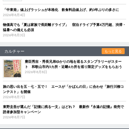
「中東発」値上げラッシュが本格化 飲食料品値上げ、約3年ぶりの多さに
2026年8月4日
物価高でも「夏は家族で長距離ドライブ」 宿泊ドライブ予算4万円超、渋滞・
猛暑への備えも必須
2026年8月3日
カルチャー
もっと見る
豊臣秀吉・秀長兄弟ゆかりの地を巡るスタンプラリーがスター
ト 和歌山市内5カ所・近畿6カ所を巡り限定グッズをもらおう
2026年8月8日
旅の思い出を五・七・五で！ エースが「かばんの日」に合わせ「旅行川柳コ
ンテスト」を開催
2026年8月7日
東野圭吾が選んだ「記憶に残る一文」はどれ？ 最新作『永遠の記憶』発売で
読者参加型キャンペーン
2026年8月7日