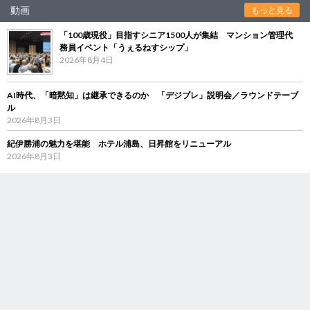
動画
もっと見る
「100歳現役」目指すシニア1500人が集結 マンション管理代
務員イベント「うぇるねすシップ」
2026年8月4日
AI時代、「暗黙知」は継承できるのか 「デジブレ」説明会／ラウンドテーブ
ル
2026年8月3日
紀伊勝浦の魅力を堪能 ホテル浦島、日昇館をリニューアル
2026年8月3日