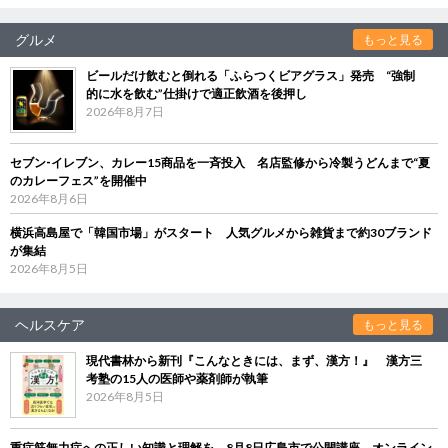
グルメ
もっと見る
ビールだけ飲むと倒れる「ふらつくビアグラス」発売 “強制
的に水を飲む”仕掛けで適正飲酒を後押し
2026年8月7日
セブン‐イレブン、カレー15商品を一斉投入 名店監修から冷製うどんまで“夏
のカレーフェス”を開催中
2026年8月6日
横浜高島屋で「韓国市場」がスタート 人気グルメから雑貨まで約30ブランド
が集結
2026年8月5日
ヘルスケア
もっと見る
現代書林から新刊『こんなときには、まず、漢方！』 漢方三
考塾の15人の医師や薬剤師が執筆
2026年8月5日
重症筋無力症への正しい知識と理解を 8月8日広島市で公開講座、オンライン