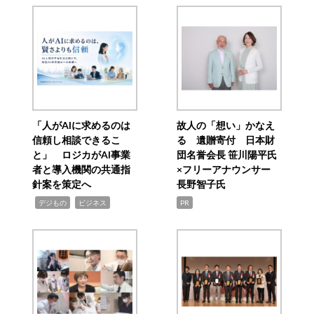
「人がAIに求めるのは
故人の「想い」かなえ
信頼し相談できるこ
る 遺贈寄付 日本財
と」 ロジカがAI事業
団名誉会長 笹川陽平氏
者と導入機関の共通指
×フリーアナウンサー
針案を策定へ
長野智子氏
,
,
デジもの
ビジネス
PR