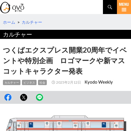
検
索
コ
ン
テ
ホーム
>
カルチャー
ン
カルチャー
ツ
へ
移
つくばエクスプレス開業20周年でイベ
動
ントや特別企画 ロゴマークや新マス
コットキャラクター発表
Kyodo Weekly
2025年2月12日
カルチャー
ビジネス
社会