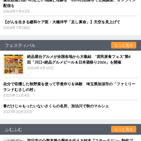
配信も
2026年7月31日
【がんを生きる緩和ケア医・大橋洋平「足し算命」】天空を見上げて
2026年7月28日
フェスティバル
もっと見る
絶品屋台グルメが全国各地から大集結 “庶民派食フェス”第4
回「川口×絶品グルメビール＆日本酒祭り2026」を開催
2026年4月15日
自分で収穫した秋野菜を使って芋煮作りを体験 埼玉県加須市の「ファミリー
ランドむさしの村」
2025年11月4日
春だけじゃもったいないさくらの名所、加治川で秋のマルシェ
2025年10月23日
ふむふむ
もっと見る
四日市の公害克服の歴史を伝える絵本『スモックリン』制作プ