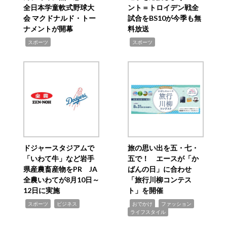
全日本学童軟式野球大
ント＝トロイデン戦全
会 マクドナルド・トー
試合をBS10が今季も無
ナメントが開幕
料放送
,
,
スポーツ
スポーツ
ドジャースタジアムで
旅の思い出を五・七・
「いわて牛」など岩手
五で！ エースが「か
県産農畜産物をPR JA
ばんの日」に合わせ
全農いわてが8月10日～
「旅行川柳コンテス
12日に実施
ト」を開催
,
,
,
,
,
スポーツ
ビジネス
おでかけ
ファッション
ライフスタイル