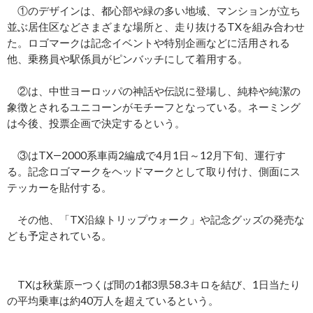
①のデザインは、都心部や緑の多い地域、マンションが立ち
並ぶ居住区などさまざまな場所と、走り抜けるTXを組み合わせ
た。ロゴマークは記念イベントや特別企画などに活用される
他、乗務員や駅係員がピンバッチにして着用する。
②は、中世ヨーロッパの神話や伝説に登場し、純粋や純潔の
象徴とされるユニコーンがモチーフとなっている。ネーミング
は今後、投票企画で決定するという。
③はTX―2000系車両2編成で4月1日～12月下旬、運行す
る。記念ロゴマークをヘッドマークとして取り付け、側面にス
テッカーを貼付する。
その他、「TX沿線トリップウォーク」や記念グッズの発売な
ども予定されている。
TXは秋葉原―つくば間の1都3県58.3キロを結び、1日当たり
の平均乗車は約40万人を超えているという。