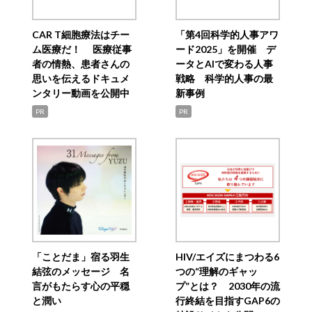
CAR T細胞療法はチー
「第4回科学的人事アワ
ム医療だ！ 医療従事
ード2025」を開催 デ
者の情熱、患者さんの
ータとAIで変わる人事
思いを伝えるドキュメ
戦略 科学的人事の最
ンタリー動画を公開中
新事例
PR
PR
「ことだま」宿る羽生
HIV/エイズにまつわる6
結弦のメッセージ 名
つの“理解のギャッ
言がもたらす心の平穏
プ”とは？ 2030年の流
と潤い
行終結を目指すGAP6の