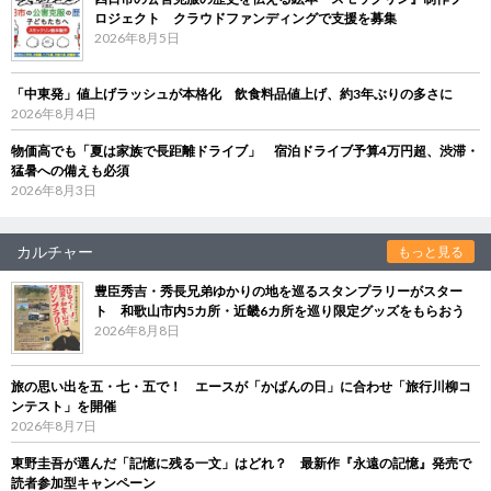
ロジェクト クラウドファンディングで支援を募集
2026年8月5日
「中東発」値上げラッシュが本格化 飲食料品値上げ、約3年ぶりの多さに
2026年8月4日
物価高でも「夏は家族で長距離ドライブ」 宿泊ドライブ予算4万円超、渋滞・
猛暑への備えも必須
2026年8月3日
カルチャー
もっと見る
豊臣秀吉・秀長兄弟ゆかりの地を巡るスタンプラリーがスター
ト 和歌山市内5カ所・近畿6カ所を巡り限定グッズをもらおう
2026年8月8日
旅の思い出を五・七・五で！ エースが「かばんの日」に合わせ「旅行川柳コ
ンテスト」を開催
2026年8月7日
東野圭吾が選んだ「記憶に残る一文」はどれ？ 最新作『永遠の記憶』発売で
読者参加型キャンペーン