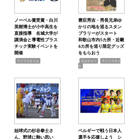
ノーベル賞受賞・白川
豊臣秀吉・秀長兄弟ゆ
英樹博士が小中高生を
かりの地を巡るスタン
直接指導 名城大学が
プラリーがスタート
講演会と導電性プラス
和歌山市内5カ所・近畿
チック実験イベントを
6カ所を巡り限定グッズ
開催
をもらおう
,
,
,
ライフスタイル
カルチャー
ライフスタイ
ル
始球式の杉谷拳士さ
ベルギーで戦う日本人
ん、野球に熱い思い
選手を応援しよう シ