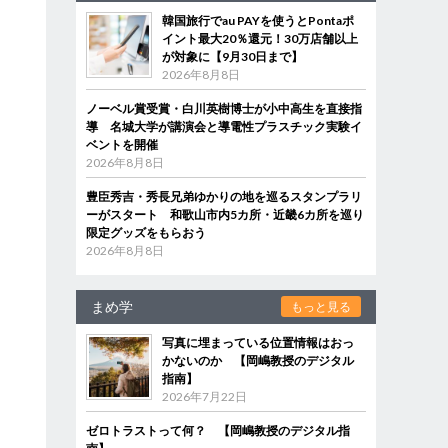
韓国旅行でau PAYを使うとPontaポ
イント最大20％還元！30万店舗以上
が対象に【9月30日まで】
2026年8月8日
ノーベル賞受賞・白川英樹博士が小中高生を直接指
導 名城大学が講演会と導電性プラスチック実験イ
ベントを開催
2026年8月8日
豊臣秀吉・秀長兄弟ゆかりの地を巡るスタンプラリ
ーがスタート 和歌山市内5カ所・近畿6カ所を巡り
限定グッズをもらおう
2026年8月8日
まめ学
もっと見る
写真に埋まっている位置情報はおっ
かないのか 【岡嶋教授のデジタル
指南】
2026年7月22日
ゼロトラストって何？ 【岡嶋教授のデジタル指