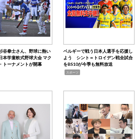
杉谷拳士さん、野球に熱い
ベルギーで戦う日本人選手を応援し
日本学童軟式野球大会 マク
よう シント＝トロイデン戦全試合
・トーナメントが開幕
をBS10が今季も無料放送
,
スポーツ