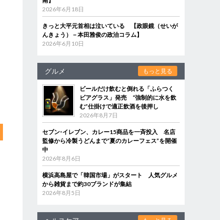
南】
2026年6月18日
きっと大平元首相は泣いている 【政眼鏡（せいが
んきょう）－本田雅俊の政治コラム】
2026年6月10日
グルメ
もっと見る
ビールだけ飲むと倒れる「ふらつく
ビアグラス」発売 “強制的に水を飲
む”仕掛けで適正飲酒を後押し
2026年8月7日
セブン‐イレブン、カレー15商品を一斉投入 名店
監修から冷製うどんまで“夏のカレーフェス”を開催
中
2026年8月6日
横浜高島屋で「韓国市場」がスタート 人気グルメ
から雑貨まで約30ブランドが集結
2026年8月5日