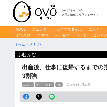
OVO [オーヴォ]
話題の情報を発信するサイト
コンテンツへ移動
検
SDGs
ジェンダー
ライフスタイル
エンタメ
索
おでかけ
まめ学
デジもの
ペット
ビジネ
ホーム
>
ふむふむ
ふむふむ
出産後、仕事に復帰するまでの
3割強
2024年7月22日
ふむふむ
ライフスタイル
社会