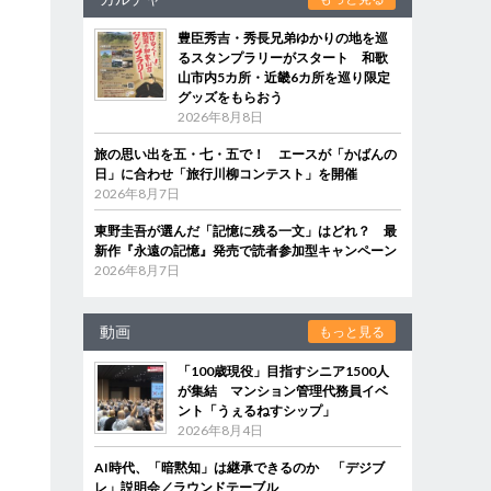
豊臣秀吉・秀長兄弟ゆかりの地を巡
るスタンプラリーがスタート 和歌
山市内5カ所・近畿6カ所を巡り限定
グッズをもらおう
2026年8月8日
旅の思い出を五・七・五で！ エースが「かばんの
日」に合わせ「旅行川柳コンテスト」を開催
2026年8月7日
東野圭吾が選んだ「記憶に残る一文」はどれ？ 最
新作『永遠の記憶』発売で読者参加型キャンペーン
2026年8月7日
動画
もっと見る
「100歳現役」目指すシニア1500人
が集結 マンション管理代務員イベ
ント「うぇるねすシップ」
2026年8月4日
AI時代、「暗黙知」は継承できるのか 「デジブ
レ」説明会／ラウンドテーブル