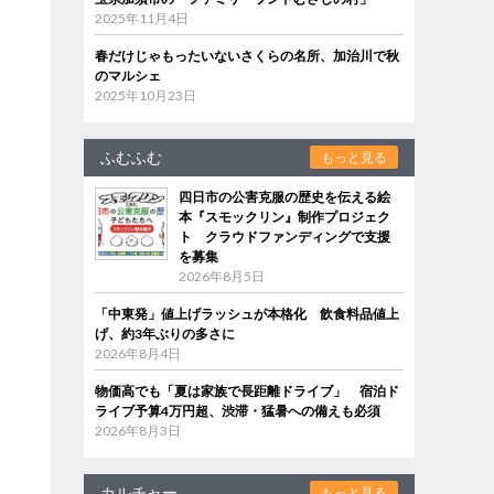
2025年11月4日
春だけじゃもったいないさくらの名所、加治川で秋
のマルシェ
2025年10月23日
ふむふむ
もっと見る
四日市の公害克服の歴史を伝える絵
本『スモックリン』制作プロジェク
ト クラウドファンディングで支援
を募集
2026年8月5日
「中東発」値上げラッシュが本格化 飲食料品値上
げ、約3年ぶりの多さに
2026年8月4日
物価高でも「夏は家族で長距離ドライブ」 宿泊ド
ライブ予算4万円超、渋滞・猛暑への備えも必須
2026年8月3日
カルチャー
もっと見る