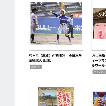
弓ヶ浜（鳥取）が初勝利 全日本学
LVに敗
童野球の1回戦
ィーブラ
ルワール
,
スポーツ
,
ライフスタ