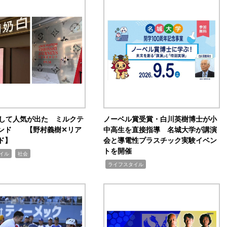
訴して人気が出た ミルクテ
ノーベル賞受賞・白川英樹博士が小
ンド 【野村義樹✕リア
中高生を直接指導 名城大学が講演
ド】
会と導電性プラスチック実験イベン
トを開催
,
イル
社会
,
ライフスタイル