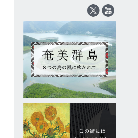
難
産
職
を