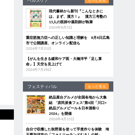
ヘルスケア
もっと見る
現代書林から新刊『こんなときに
は、まず、漢方！』 漢方三考塾の
15人の医師や薬剤師が執筆
2026年8月5日
重症筋無力症への正しい知識と理解を 8月8日広島
市で公開講座、オンライン配信も
2026年7月31日
【がんを生きる緩和ケア医・大橋洋平「足し算
命」】天空を見上げて
2026年7月28日
フェスティバル
もっと見る
絶品屋台グルメが全国各地から大集
結 “庶民派食フェス”第4回「川口×
絶品グルメビール＆日本酒祭り
2026」を開催
2026年4月15日
自分で収穫した秋野菜を使って芋煮作りを体験 埼
玉県加須市の「ファミリーランドむさしの村」