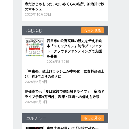
春だけじゃもったいないさくらの名所、加治川で秋
のマルシェ
2025年10月23日
ふむふむ
もっと見る
四日市の公害克服の歴史を伝える絵
本『スモックリン』制作プロジェク
ト クラウドファンディングで支援
を募集
2026年8月5日
「中東発」値上げラッシュが本格化 飲食料品値上
げ、約3年ぶりの多さに
2026年8月4日
物価高でも「夏は家族で長距離ドライブ」 宿泊ド
ライブ予算4万円超、渋滞・猛暑への備えも必須
2026年8月3日
カルチャー
もっと見る
東野圭吾が選んだ「記憶に残る一