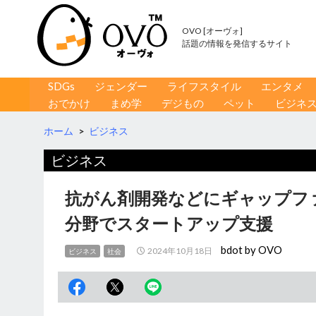
OVO [オーヴォ]
話題の情報を発信するサイト
コンテンツへ移動
検
SDGs
ジェンダー
ライフスタイル
エンタメ
索
おでかけ
まめ学
デジもの
ペット
ビジネ
ホーム
>
ビジネス
ビジネス
抗がん剤開発などにギャップフ
分野でスタートアップ支援
bdot by OVO
2024年10月18日
ビジネス
社会