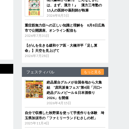
は、まず、漢方！』 漢方三考塾の
15人の医師や薬剤師が執筆
2026年8月5日
重症筋無力症への正しい知識と理解を 8月8日広島
市で公開講座、オンライン配信も
2026年7月31日
【がんを生きる緩和ケア医・大橋洋平「足し算
命」】天空を見上げて
2026年7月28日
フェスティバル
もっと見る
絶品屋台グルメが全国各地から大集
結 “庶民派食フェス”第4回「川口×
絶品グルメビール＆日本酒祭り
2026」を開催
2026年4月15日
自分で収穫した秋野菜を使って芋煮作りを体験 埼
玉県加須市の「ファミリーランドむさしの村」
2025年11月4日