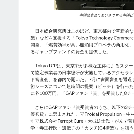
中間発表会であいさつする中間ピ
日本総合研究所はこのほど、東京都内で革新的な
業）などを支援する「Tokyo Technology Commer
開発」「燃費効率が高い船舶用プロペラの商用化」
るギャップファンドの資金を提供した。
TokyoTCPは、東京都が多様な主体によるスター
て協定事業者の日本総研が実施しているアクセラレ
ド審査会」を都内で開いた。7月に書面審査を通過
術シーズについて短時間の提案（ピッチ）を行った
に各100万円、「GAPファンド賞」を受賞した8チ
さらにGAPファンド賞受賞者のうち、以下の3チ
優秀賞」に選出された。▽Troidal Propuls
す▽株式会社Ferropt Cure・大槻雄士氏・が
学・寺正行氏・遺伝子の「カタチ(G4構造)」を狙