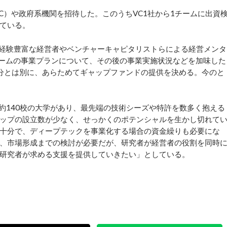
C）や政府系機関を招待した。このうちVC1社から1チームに出資
ている。
援、経験豊富な経営者やベンチャーキャピタリストらによる経営メンタ
チームの事業プランについて、その後の事業実施状況などを加味した
査分とは別に、あらためてギャップファンドの提供を決める。今のと
は約140校の大学があり、最先端の技術シーズや特許を数多く抱える
ップの設立数が少なく、せっかくのポテンシャルを生かし切れて
十分で、ディープテックを事業化する場合の資金繰りも必要にな
、市場形成までの検討が必要だが、研究者が経営者の役割を同時
研究者が求める支援を提供していきたい」としている。