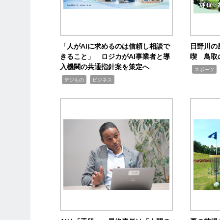
「人がAIに求めるのは信頼し相談で
日野川の
きること」 ロジカがAI事業者と導
喫 鳥取
入機関の共通指針案を策定へ
,
スポーツ
,
,
デジもの
ビジネス