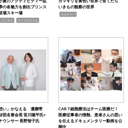
が夏のアクティビティー拡
カマキリを黄色い世界で育てたら
季の各魅力を創出プリンス
いきもの観察の世界
苗場スキー場
,
カルチャー
,
ビジネス
ライフスタイル
想い」かなえる 遺贈寄
CAR T細胞療法はチーム医療だ！
財団名誉会長 笹川陽平氏×
医療従事者の情熱、患者さんの思い
ナウンサー 長野智子氏
を伝えるドキュメンタリー動画を公
開中