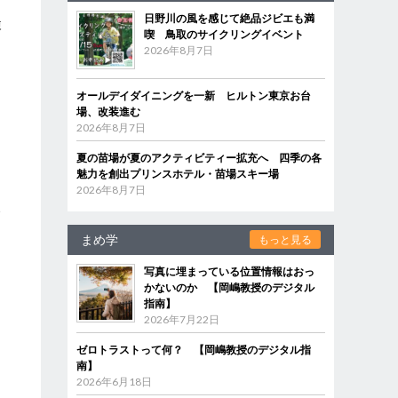
日野川の風を感じて絶品ジビエも満
検
喫 鳥取のサイクリングイベント
2026年8月7日
オールデイダイニングを一新 ヒルトン東京お台
場、改装進む
2026年8月7日
夏の苗場が夏のアクティビティー拡充へ 四季の各
魅力を創出プリンスホテル・苗場スキー場
2026年8月7日
い
まめ学
もっと見る
に
写真に埋まっている位置情報はおっ
かないのか 【岡嶋教授のデジタル
指南】
2026年7月22日
ゼロトラストって何？ 【岡嶋教授のデジタル指
南】
2026年6月18日