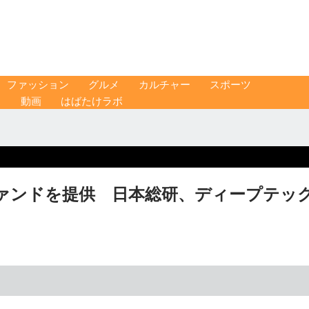
ファッション
グルメ
カルチャー
スポーツ
ス
動画
はばたけラボ
ァンドを提供 日本総研、ディープテッ