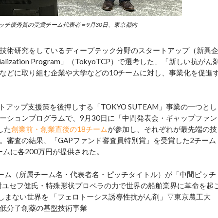
ッチ優秀賞の受賞チーム代表者＝9月30日、東京都内
技術研究をしているディープテック分野のスタートアップ（新興
cialization Program」（TokyoTCP）で選考した、「新しい抗がん
などに取り組む企業や大学などの10チームに対し、事業化を促進
トアップ支援策を後押しする「TOKYO SUTEAM」事業の一つとし
ーションプログラムで、9月30日に「中間発表会・ギャップファン
した
創業前・創業直後の18チーム
が参加し、それぞれが最先端の技
。審査の結果、「GAPファンド審査員特別賞」を受賞した2チーム
ームに各200万円が提供された。
ーム（所属チーム名・代表者名・ピッチタイトル）が「中間ピッチ
ion・中村ユセフ健氏・特殊形状プロペラの力で世界の船舶業界に革命を起
んで苦しまない世界を 「フェロトーシス誘導性抗がん剤」▽東京農工大
う低分子創薬の基盤技術事業