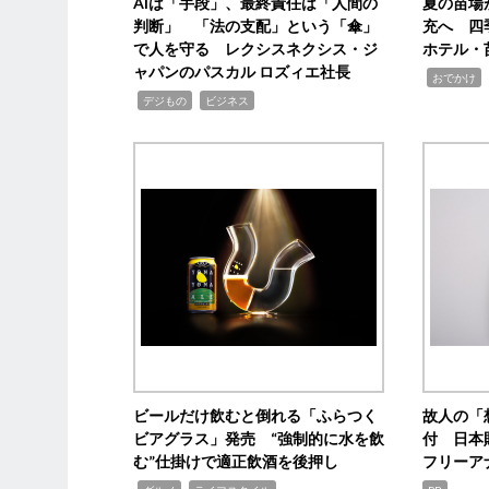
AIは「手段」、最終責任は「人間の
夏の苗場
判断」 「法の支配」という「傘」
充へ 四
で人を守る レクシスネクシス・ジ
ホテル・
ャパンのパスカル ロズィエ社長
,
,
おでかけ
,
,
デジもの
ビジネス
ビールだけ飲むと倒れる「ふらつく
故人の「
ビアグラス」発売 “強制的に水を飲
付 日本
む”仕掛けで適正飲酒を後押し
フリーア