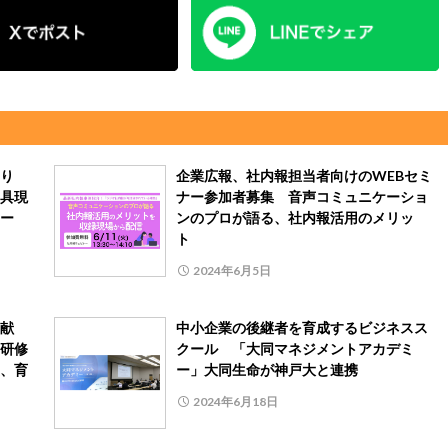
り
企業広報、社内報担当者向けのWEBセミ
具現
ナー参加者募集 音声コミュニケーショ
ー
ンのプロが語る、社内報活用のメリッ
ト
2024年6月5日
献
中小企業の後継者を育成するビジネスス
研修
クール 「大同マネジメントアカデミ
、育
ー」大同生命が神戸大と連携
2024年6月18日