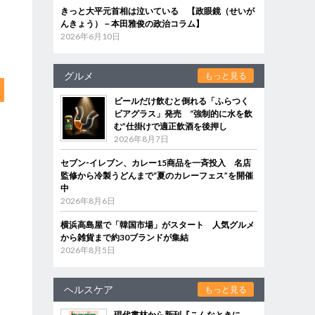
きっと大平元首相は泣いている 【政眼鏡（せいが
んきょう）－本田雅俊の政治コラム】
2026年6月10日
グルメ
もっと見る
ビールだけ飲むと倒れる「ふらつく
ビアグラス」発売 “強制的に水を飲
む”仕掛けで適正飲酒を後押し
2026年8月7日
セブン‐イレブン、カレー15商品を一斉投入 名店
監修から冷製うどんまで“夏のカレーフェス”を開催
中
2026年8月6日
横浜高島屋で「韓国市場」がスタート 人気グルメ
から雑貨まで約30ブランドが集結
2026年8月5日
ヘルスケア
もっと見る
現代書林から新刊『こんなときに