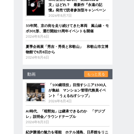
文」はどれ？ 最新作『永遠の記
憶』発売で読者参加型キャンペーン
2026年8月7日
55年間、京の街を走り続けてきた車両 嵐山線・モ
ボ301形、運行開始55周年イベントを開催
2026年8月6日
夏季企画展「秀吉・秀長と和歌山」 和歌山市立博
物館で8月8日から
2026年8月6日
動画
もっと見る
「100歳現役」目指すシニア1500人
が集結 マンション管理代務員イベ
ント「うぇるねすシップ」
2026年8月4日
AI時代、「暗黙知」は継承できるのか 「デジブ
レ」説明会／ラウンドテーブル
2026年8月3日
紀伊勝浦の魅力を堪能 ホテル浦島、日昇館をリニ