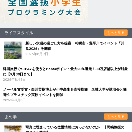
ライフスタイル
もっと見る
新しい水辺の過ごし方を提案 札幌市・豊平川でイベント「川
見2026」を開催
2026年8月9日
韓国旅行でau PAYを使うとPontaポイント最大20％還元！30万店舗以上が対象
に【9月30日まで】
2026年8月8日
ノーベル賞受賞・白川英樹博士が小中高生を直接指導 名城大学が講演会と導
電性プラスチック実験イベントを開催
2026年8月8日
まめ学
もっと見る
写真に埋まっている位置情報はおっかないのか 【岡嶋教授の