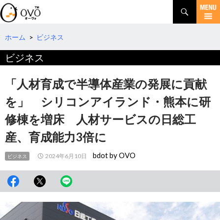
検
索
コ
ン
テ
ホーム
>
ビジネス
ン
ビジネス
ツ
へ
移
「人材育成で半導体産業の発展に貢献
動
を」 シリコンアイランド・熊本に研
修棟を増床 人材サービスの日総工
産、育成能力3倍に
bdot by OVO
2024年6月10日
ビジネス