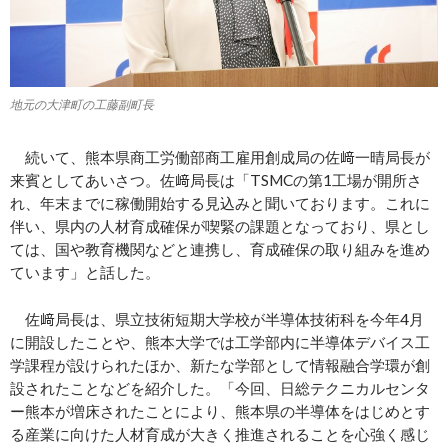
地元の大津町の工藤副町長
続いて、熊本県商工労働部商工雇用創成局の佐﨑一晴局長が
来賓としてあいさつ。佐﨑局長は「TSMCの第1工場が開所さ
れ、年末までに稼働開始する見込みと聞いております。これに
伴い、県内の人材育成確保が喫緊の課題となっており、県とし
ては、国や教育機関などと連携し、育成確保の取り組みを進め
ています」と話した。
佐﨑局長は、県立技術短期大学校が半導体技術科を今年4月
に開設したことや、熊本大学では工学部内に半導体デバイス工
学課程が設けられたほか、新たな学部として情報融合学環が創
設されたことなどを紹介した。「今回、日総テクニカルセンタ
ー熊本が増床されたことにより、熊本県の半導体をはじめとす
る産業に向けた人材育成が大きく推進されることを心強く感じ