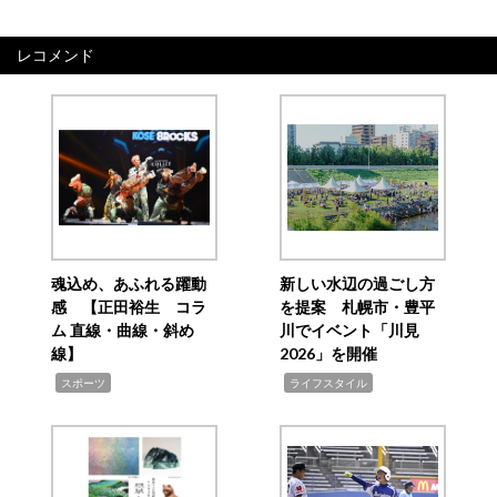
レコメンド
魂込め、あふれる躍動
新しい水辺の過ごし方
感 【正田裕生 コラ
を提案 札幌市・豊平
ム 直線・曲線・斜め
川でイベント「川見
線】
2026」を開催
,
,
スポーツ
ライフスタイル