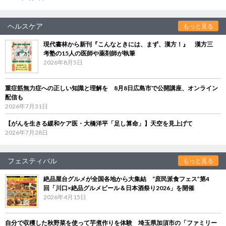
ヘルスケア
もっと見る
現代書林から新刊『こんなときには、まず、漢方！』 漢方三
考塾の15人の医師や薬剤師が執筆
2026年8月5日
重症筋無力症への正しい知識と理解を 8月8日広島市で公開講座、オンライン
配信も
2026年7月31日
【がんを生きる緩和ケア医・大橋洋平「足し算命」】天空を見上げて
2026年7月28日
フェスティバル
もっと見る
絶品屋台グルメが全国各地から大集結 “庶民派食フェス”第4
回「川口×絶品グルメビール＆日本酒祭り2026」を開催
2026年4月15日
自分で収穫した秋野菜を使って芋煮作りを体験 埼玉県加須市の「ファミリー