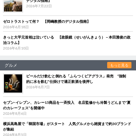
デジタル指南】
2026年7月22日
ゼロトラストって何？ 【岡嶋教授のデジタル指南】
2026年6月18日
きっと大平元首相は泣いている 【政眼鏡（せいがんきょう）－本田雅俊の政
治コラム】
2026年6月10日
グルメ
もっと見る
ビールだけ飲むと倒れる「ふらつくビアグラス」発売 “強制
的に水を飲む”仕掛けで適正飲酒を後押し
2026年8月7日
セブン‐イレブン、カレー15商品を一斉投入 名店監修から冷製うどんまで“夏
のカレーフェス”を開催中
2026年8月6日
横浜高島屋で「韓国市場」がスタート 人気グルメから雑貨まで約30ブランド
が集結
2026年8月5日