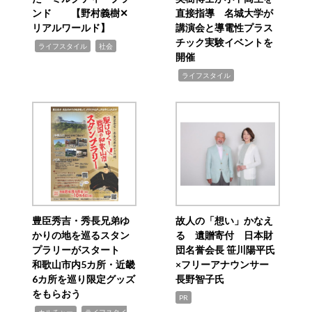
ンド 【野村義樹✕
直接指導 名城大学が
リアルワールド】
講演会と導電性プラス
チック実験イベントを
,
,
ライフスタイル
社会
開催
,
ライフスタイル
豊臣秀吉・秀長兄弟ゆ
故人の「想い」かなえ
かりの地を巡るスタン
る 遺贈寄付 日本財
プラリーがスタート
団名誉会長 笹川陽平氏
和歌山市内5カ所・近畿
×フリーアナウンサー
6カ所を巡り限定グッズ
長野智子氏
をもらおう
PR
,
,