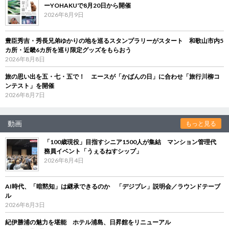
ーYOHAKUで8月20日から開催
2026年8月9日
豊臣秀吉・秀長兄弟ゆかりの地を巡るスタンプラリーがスタート 和歌山市内5
カ所・近畿6カ所を巡り限定グッズをもらおう
2026年8月8日
旅の思い出を五・七・五で！ エースが「かばんの日」に合わせ「旅行川柳コ
ンテスト」を開催
2026年8月7日
動画
もっと見る
「100歳現役」目指すシニア1500人が集結 マンション管理代
務員イベント「うぇるねすシップ」
2026年8月4日
AI時代、「暗黙知」は継承できるのか 「デジブレ」説明会／ラウンドテーブ
ル
2026年8月3日
紀伊勝浦の魅力を堪能 ホテル浦島、日昇館をリニューアル