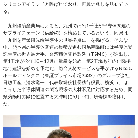
シリコンアイランドと呼ばれており、再興の兆しを見せてい
る。
九州経済産業局によると、九州では約1千社が半導体関連の
サプライチェーン（供給網）を構築しているという。同局は
「九州を産業用先端半導体の世界拠点に」を掲げる。そんな
中、熊本県の半導体関連の集積が進む同県菊陽町には半導体受
託生産の世界最大手、台湾積体電路製造（
TSMC
）が進出し、
第1工場が今年10～12月に量産を始め、第2工場も年内に隣接
地で建設を始める予定だ。総合人材サービスを手がけるNISSO
ホールディングス（東証プライム市場9332）のグループ会社、
日総工産（清水竜一・代表取締役社長執行役員、横浜市）は、
こうした半導体関連の製造現場の人材不足に対応するため、同
県菊陽町の隣に位置する大津町に5月下旬、研修棟を増床し
た。