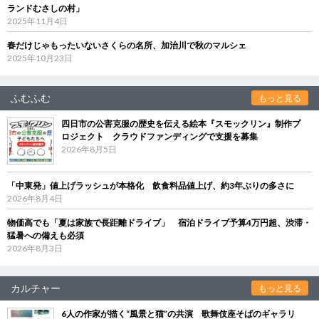
ランドむさしの村」
2025年11月4日
春だけじゃもったいないさくらの名所、加治川で秋のマルシェ
2025年10月23日
ふむふむ
もっと見る
四日市の公害克服の歴史を伝える絵本『スモックリン』制作プ
ロジェクト クラウドファンディングで支援を募集
2026年8月5日
「中東発」値上げラッシュが本格化 飲食料品値上げ、約3年ぶりの多さに
2026年8月4日
物価高でも「夏は家族で長距離ドライブ」 宿泊ドライブ予算4万円超、渋滞・
猛暑への備えも必須
2026年8月3日
カルチャー
もっと見る
6人の作家が描く“風景と猫”の共演 歌舞伎座そばのギャラリ