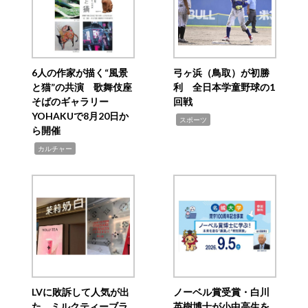
6人の作家が描く“風景
弓ヶ浜（鳥取）が初勝
と猫”の共演 歌舞伎座
利 全日本学童野球の1
そばのギャラリー
回戦
YOHAKUで8月20日か
,
スポーツ
ら開催
,
カルチャー
LVに敗訴して人気が出
ノーベル賞受賞・白川
た ミルクティーブラ
英樹博士が小中高生を