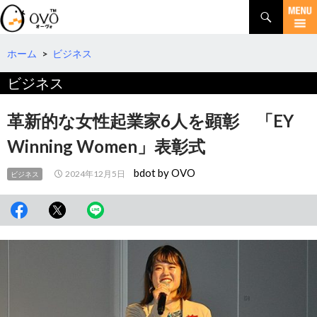
検
索
コ
ン
テ
ホーム
>
ビジネス
ン
ビジネス
ツ
へ
移
革新的な女性起業家6人を顕彰 「EY
動
Winning Women」表彰式
bdot by OVO
2024年12月5日
ビジネス