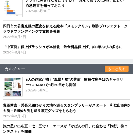
クラゲに刺されたらどうする？ 真水で洗うのはNG、正しい
応急処置を知っておこう
2026年8月10日
四日市の公害克服の歴史を伝える絵本『スモックリン』制作プロジェクト ク
ラウドファンディングで支援を募集
2026年8月5日
「中東発」値上げラッシュが本格化 飲食料品値上げ、約3年ぶりの多さに
2026年8月4日
カルチャー
もっと見る
6人の作家が描く“風景と猫”の共演 歌舞伎座そばのギャラリ
ーYOHAKUで8月20日から開催
2026年8月9日
豊臣秀吉・秀長兄弟ゆかりの地を巡るスタンプラリーがスタート 和歌山市内5
カ所・近畿6カ所を巡り限定グッズをもらおう
2026年8月8日
旅の思い出を五・七・五で！ エースが「かばんの日」に合わせ「旅行川柳コ
ンテスト」を開催