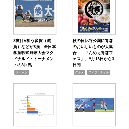
3度目V狙う多賀（滋
秋の日比谷公園に青森
賀）などが8強 全日本
のおいしいものが大集
学童軟式野球大会マク
合 「んめぇ青森フ
ドナルド・トーナメン
ェス」、9月18日から3
トの3回戦
日間
,
,
,
スポーツ
グルメ
ライフスタイル