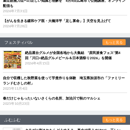
重症筋無力症への正しい知識と理解を 8月8日広島市で公開講座、オンライン
配信も
2026年7月31日
【がんを生きる緩和ケア医・大橋洋平「足し算命」】天空を見上げて
2026年7月28日
フェスティバル
もっと見る
絶品屋台グルメが全国各地から大集結 “庶民派食フェス”第4
回「川口×絶品グルメビール＆日本酒祭り2026」を開催
2026年4月15日
自分で収穫した秋野菜を使って芋煮作りを体験 埼玉県加須市の「ファミリー
ランドむさしの村」
2025年11月4日
春だけじゃもったいないさくらの名所、加治川で秋のマルシェ
2025年10月23日
ふむふむ
もっと見る