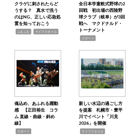
クラゲに刺されたらど
全日本学童軟式野球の2
うする？ 真水で洗う
回戦 初出場の西陵野
のはNG、正しい応急処
球クラブ（岐阜）が3回
置を知っておこう
戦へ マクドナルド・
トーナメント
,
,
ふむふむ
ライフスタイル
,
スポーツ
魂込め、あふれる躍動
新しい水辺の過ごし方
感 【正田裕生 コラ
を提案 札幌市・豊平
ム 直線・曲線・斜め
川でイベント「川見
線】
2026」を開催
,
,
スポーツ
ライフスタイル