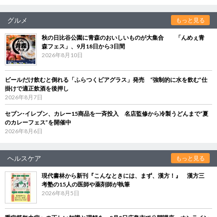
グルメ
もっと見る
秋の日比谷公園に青森のおいしいものが大集合 「んめぇ青
森フェス」、9月18日から3日間
2026年8月10日
ビールだけ飲むと倒れる「ふらつくビアグラス」発売 “強制的に水を飲む”仕
掛けで適正飲酒を後押し
2026年8月7日
セブン‐イレブン、カレー15商品を一斉投入 名店監修から冷製うどんまで“夏
のカレーフェス”を開催中
2026年8月6日
ヘルスケア
もっと見る
現代書林から新刊『こんなときには、まず、漢方！』 漢方三
考塾の15人の医師や薬剤師が執筆
2026年8月5日