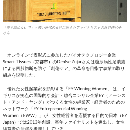
「夢を諦めないで」と若い世代の女性に訴えたファイナリストの永谷佳代子
さん
オンラインで表彰式に参加したバイオテクノロジー企業
Smart Tissues（京都市）のDenise Zujurさんは糖尿病性足潰瘍
による四肢切断を防ぐ「創傷ケア」の革命を目指す事業の取り
組みを説明した。
優れた女性起業家を顕彰する「EY Winning Women」 は、イ
ギリスが拠点の国際的な会計・総合コンサル企業EY（アーンス
ト・アンド・ヤング）がつくる女性の起業家・経営者のための
ネットワーク「EY Entrepreneurial Winning
Women（EWW）」が、女性経営者を応援する目的で日本（EY
Japan）では2013年創設。毎年ファイナリストを選出し、女性
経営者の活躍を後押ししている。