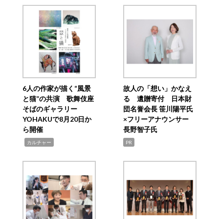
6人の作家が描く“風景
故人の「想い」かなえ
と猫”の共演 歌舞伎座
る 遺贈寄付 日本財
そばのギャラリー
団名誉会長 笹川陽平氏
YOHAKUで8月20日か
×フリーアナウンサー
ら開催
長野智子氏
,
カルチャー
PR