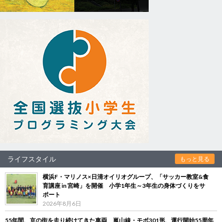
ライフスタイル
もっと見る
横浜F・マリノス×日清オイリオグループ、「サッカー教室&食
育講座 in 宮崎」を開催 小学1年生～3年生の身体づくりをサ
ポート
2026年8月6日
55年間、京の街を走り続けてきた車両 嵐山線・モボ301形、運行開始55周年