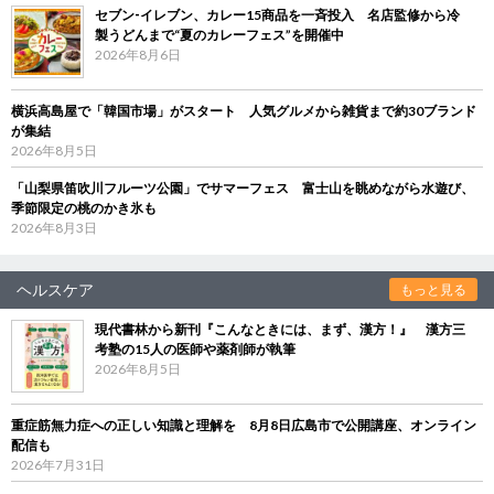
セブン‐イレブン、カレー15商品を一斉投入 名店監修から冷
製うどんまで“夏のカレーフェス”を開催中
2026年8月6日
横浜高島屋で「韓国市場」がスタート 人気グルメから雑貨まで約30ブランド
が集結
2026年8月5日
「山梨県笛吹川フルーツ公園」でサマーフェス 富士山を眺めながら水遊び、
季節限定の桃のかき氷も
2026年8月3日
ヘルスケア
もっと見る
現代書林から新刊『こんなときには、まず、漢方！』 漢方三
考塾の15人の医師や薬剤師が執筆
2026年8月5日
重症筋無力症への正しい知識と理解を 8月8日広島市で公開講座、オンライン
配信も
2026年7月31日