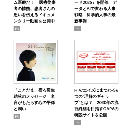
ム医療だ！ 医療従事
ード2025」を開催 デ
者の情熱、患者さんの
ータとAIで変わる人事
思いを伝えるドキュメ
戦略 科学的人事の最
ンタリー動画を公開中
新事例
PR
PR
「ことだま」宿る羽生
HIV/エイズにまつわる6
結弦のメッセージ 名
つの“理解のギャッ
言がもたらす心の平穏
プ”とは？ 2030年の流
と潤い
行終結を目指すGAP6の
特設サイトを公開
PR
PR