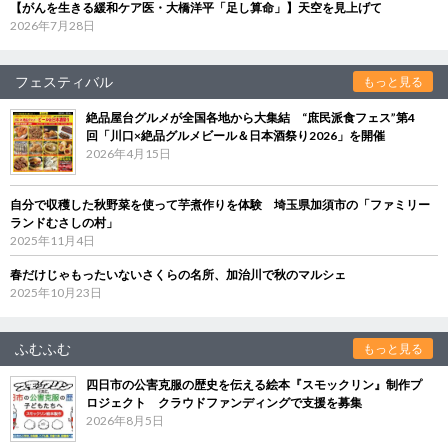
【がんを生きる緩和ケア医・大橋洋平「足し算命」】天空を見上げて
2026年7月28日
フェスティバル
もっと見る
絶品屋台グルメが全国各地から大集結 “庶民派食フェス”第4
回「川口×絶品グルメビール＆日本酒祭り2026」を開催
2026年4月15日
自分で収穫した秋野菜を使って芋煮作りを体験 埼玉県加須市の「ファミリー
ランドむさしの村」
2025年11月4日
春だけじゃもったいないさくらの名所、加治川で秋のマルシェ
2025年10月23日
ふむふむ
もっと見る
四日市の公害克服の歴史を伝える絵本『スモックリン』制作プ
ロジェクト クラウドファンディングで支援を募集
2026年8月5日