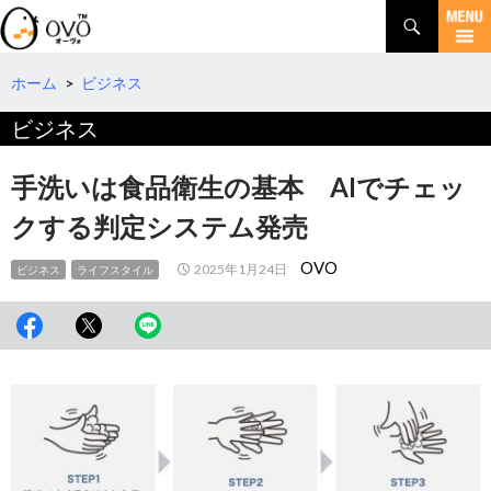
検
索
コ
ン
テ
ホーム
>
ビジネス
ン
ビジネス
ツ
へ
移
手洗いは食品衛生の基本 AIでチェッ
動
クする判定システム発売
OVO
2025年1月24日
ビジネス
ライフスタイル