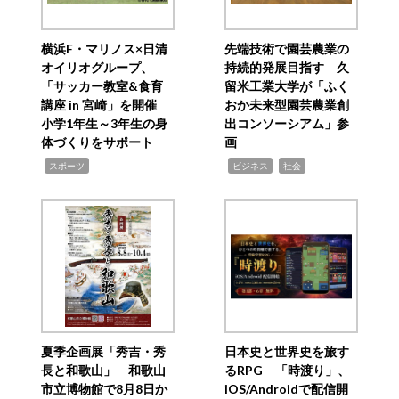
横浜F・マリノス×日清
先端技術で園芸農業の
オイリオグループ、
持続的発展目指す 久
「サッカー教室&食育
留米工業大学が「ふく
講座 in 宮崎」を開催
おか未来型園芸農業創
小学1年生～3年生の身
出コンソーシアム」参
体づくりをサポート
画
,
,
,
スポーツ
ビジネス
社会
夏季企画展「秀吉・秀
日本史と世界史を旅す
長と和歌山」 和歌山
るRPG 「時渡り」、
市立博物館で8月8日か
iOS/Androidで配信開