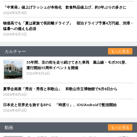
「中東発」値上げラッシュが本格化 飲食料品値上げ、約3年ぶりの多さに
2026年8月4日
物価高でも「夏は家族で長距離ドライブ」 宿泊ドライブ予算4万円超、渋滞・
猛暑への備えも必須
2026年8月3日
カルチャー
もっと見る
55年間、京の街を走り続けてきた車両 嵐山線・モボ301形、
運行開始55周年イベントを開催
2026年8月6日
夏季企画展「秀吉・秀長と和歌山」 和歌山市立博物館で8月8日から
2026年8月6日
日本史と世界史を旅するRPG 「時渡り」、iOS/Androidで配信開始
2026年8月6日
動画
もっと見る