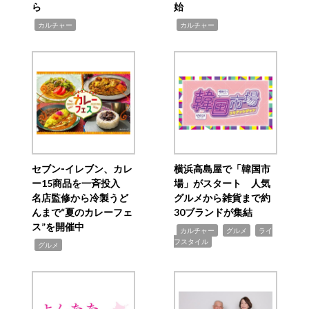
ら
始
,
,
カルチャー
カルチャー
セブン‐イレブン、カレ
横浜高島屋で「韓国市
ー15商品を一斉投入
場」がスタート 人気
名店監修から冷製うど
グルメから雑貨まで約
んまで“夏のカレーフェ
30ブランドが集結
ス”を開催中
,
,
,
カルチャー
グルメ
ライ
フスタイル
,
グルメ