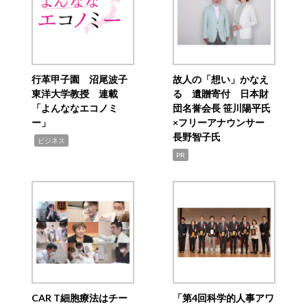
行革甲子園 沼尾波子
故人の「想い」かなえ
東洋大学教授 連載
る 遺贈寄付 日本財
「よんななエコノミ
団名誉会長 笹川陽平氏
ー」
×フリーアナウンサー
長野智子氏
,
ビジネス
PR
CAR T細胞療法はチー
「第4回科学的人事アワ