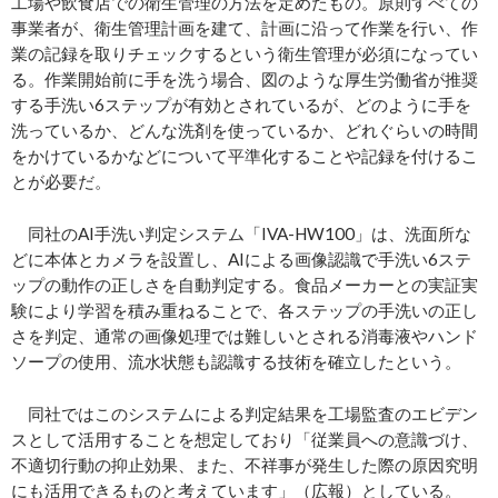
工場や飲食店での衛生管理の方法を定めたもの。原則すべての
事業者が、衛生管理計画を建て、計画に沿って作業を行い、作
業の記録を取りチェックするという衛生管理が必須になってい
る。作業開始前に手を洗う場合、図のような厚生労働省が推奨
する手洗い6ステップが有効とされているが、どのように手を
洗っているか、どんな洗剤を使っているか、どれぐらいの時間
をかけているかなどについて平準化することや記録を付けるこ
とが必要だ。
同社のAI手洗い判定システム「IVA-HW100」は、洗面所な
どに本体とカメラを設置し、AIによる画像認識で手洗い6ステ
ップの動作の正しさを自動判定する。食品メーカーとの実証実
験により学習を積み重ねることで、各ステップの手洗いの正し
さを判定、通常の画像処理では難しいとされる消毒液やハンド
ソープの使用、流水状態も認識する技術を確立したという。
同社ではこのシステムによる判定結果を工場監査のエビデン
スとして活用することを想定しており「従業員への意識づけ、
不適切行動の抑止効果、また、不祥事が発生した際の原因究明
にも活用できるものと考えています」（広報）としている。