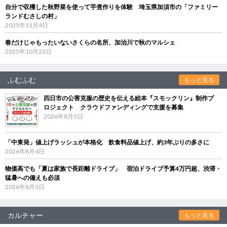
自分で収穫した秋野菜を使って芋煮作りを体験 埼玉県加須市の「ファミリー
ランドむさしの村」
2025年11月4日
春だけじゃもったいないさくらの名所、加治川で秋のマルシェ
2025年10月23日
ふむふむ
もっと見る
四日市の公害克服の歴史を伝える絵本『スモックリン』制作プ
ロジェクト クラウドファンディングで支援を募集
2026年8月5日
「中東発」値上げラッシュが本格化 飲食料品値上げ、約3年ぶりの多さに
2026年8月4日
物価高でも「夏は家族で長距離ドライブ」 宿泊ドライブ予算4万円超、渋滞・
猛暑への備えも必須
2026年8月3日
カルチャー
もっと見る