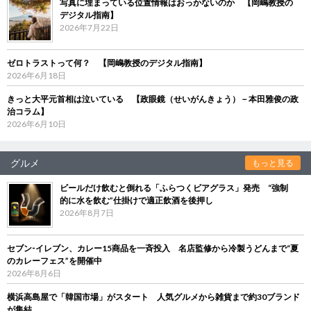
写真に埋まっている位置情報はおっかないのか 【岡嶋教授の
デジタル指南】
2026年7月22日
ゼロトラストって何？ 【岡嶋教授のデジタル指南】
2026年6月18日
きっと大平元首相は泣いている 【政眼鏡（せいがんきょう）－本田雅俊の政
治コラム】
2026年6月10日
グルメ
もっと見る
ビールだけ飲むと倒れる「ふらつくビアグラス」発売 “強制
的に水を飲む”仕掛けで適正飲酒を後押し
2026年8月7日
セブン‐イレブン、カレー15商品を一斉投入 名店監修から冷製うどんまで“夏
のカレーフェス”を開催中
2026年8月6日
横浜高島屋で「韓国市場」がスタート 人気グルメから雑貨まで約30ブランド
が集結