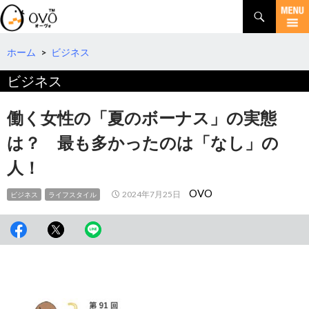
検
索
コ
ン
テ
ホーム
>
ビジネス
ン
ビジネス
ツ
へ
移
働く女性の「夏のボーナス」の実態
動
は？ 最も多かったのは「なし」の
人！
OVO
2024年7月25日
ビジネス
ライフスタイル