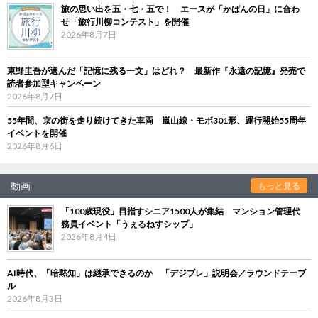
旅の思い出を五・七・五で！ エースが「かばんの日」に合わ
せ「旅行川柳コンテスト」を開催
2026年8月7日
東野圭吾が選んだ「記憶に残る一文」はどれ？ 最新作『永遠の記憶』発売で
読者参加型キャンペーン
2026年8月7日
55年間、京の街を走り続けてきた車両 嵐山線・モボ301形、運行開始55周年
イベントを開催
2026年8月6日
動画
もっと見る
「100歳現役」目指すシニア1500人が集結 マンション管理代
務員イベント「うぇるねすシップ」
2026年8月4日
AI時代、「暗黙知」は継承できるのか 「デジブレ」説明会／ラウンドテーブ
ル
2026年8月3日