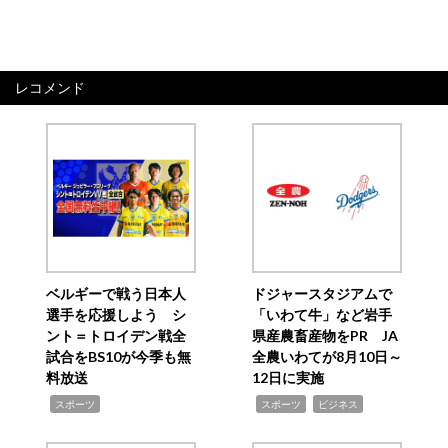
レコメンド
ベルギーで戦う日本人
ドジャースタジアムで
選手を応援しよう シ
「いわて牛」など岩手
ント＝トロイデン戦全
県産農畜産物をPR JA
試合をBS10が今季も無
全農いわてが8月10日～
料放送
12日に実施
,
,
,
スポーツ
スポーツ
ビジネス