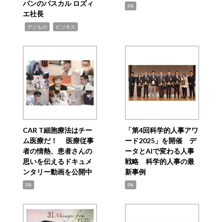
パンのパスカル ロズィ
PR
エ社長
,
,
デジもの
ビジネス
CAR T細胞療法はチー
「第4回科学的人事アワ
ム医療だ！ 医療従事
ード2025」を開催 デ
者の情熱、患者さんの
ータとAIで変わる人事
思いを伝えるドキュメ
戦略 科学的人事の最
ンタリー動画を公開中
新事例
PR
PR