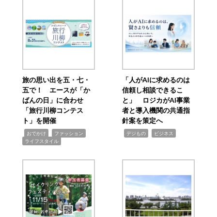
旅の思い出を五・七・
「人がAIに求めるのは
五で！ エースが「か
信頼し相談できるこ
ばんの日」に合わせ
と」 ロジカがAI事業
「旅行川柳コンテス
者と導入機関の共通指
ト」を開催
針案を策定へ
,
,
,
,
,
おでかけ
ファッション
デジもの
ビジネス
ライフスタイル