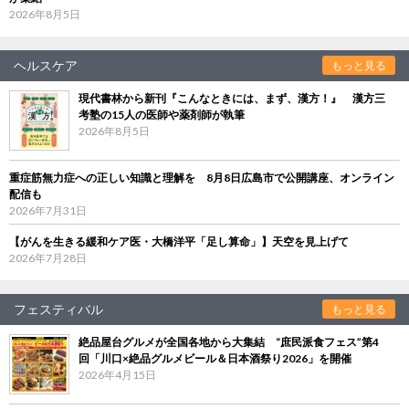
2026年8月5日
ヘルスケア
もっと見る
現代書林から新刊『こんなときには、まず、漢方！』 漢方三
考塾の15人の医師や薬剤師が執筆
2026年8月5日
重症筋無力症への正しい知識と理解を 8月8日広島市で公開講座、オンライン
配信も
2026年7月31日
【がんを生きる緩和ケア医・大橋洋平「足し算命」】天空を見上げて
2026年7月28日
フェスティバル
もっと見る
絶品屋台グルメが全国各地から大集結 “庶民派食フェス”第4
回「川口×絶品グルメビール＆日本酒祭り2026」を開催
2026年4月15日