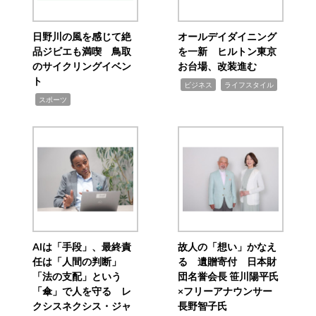
日野川の風を感じて絶
オールデイダイニング
品ジビエも満喫 鳥取
を一新 ヒルトン東京
のサイクリングイベン
お台場、改装進む
ト
,
,
ビジネス
ライフスタイル
,
スポーツ
AIは「手段」、最終責
故人の「想い」かなえ
任は「人間の判断」
る 遺贈寄付 日本財
「法の支配」という
団名誉会長 笹川陽平氏
「傘」で人を守る レ
×フリーアナウンサー
クシスネクシス・ジャ
長野智子氏