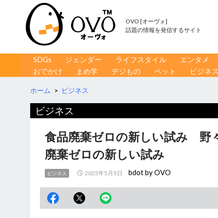
OVO [オーヴォ]
話題の情報を発信するサイト
コンテンツへ移動
検
SDGs
ジェンダー
ライフスタイル
エンタメ
索
おでかけ
まめ学
デジもの
ペット
ビジネ
ホーム
>
ビジネス
ビジネス
食品廃棄ゼロの新しい試み 野々
廃棄ゼロの新しい試み
bdot by OVO
2025年5月5日
ビジネス