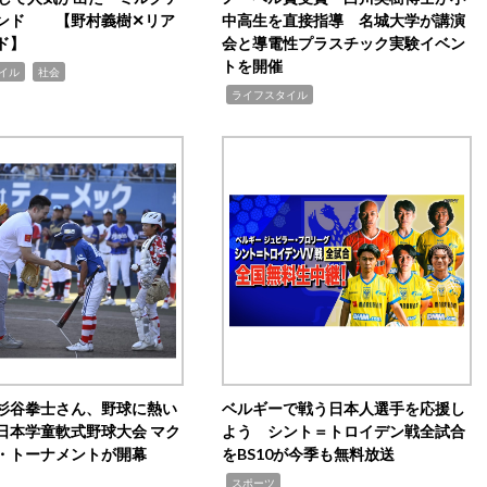
ンド 【野村義樹✕リア
中高生を直接指導 名城大学が講演
ド】
会と導電性プラスチック実験イベン
トを開催
,
イル
社会
,
ライフスタイル
杉谷拳士さん、野球に熱い
ベルギーで戦う日本人選手を応援し
日本学童軟式野球大会 マク
よう シント＝トロイデン戦全試合
・トーナメントが開幕
をBS10が今季も無料放送
,
スポーツ