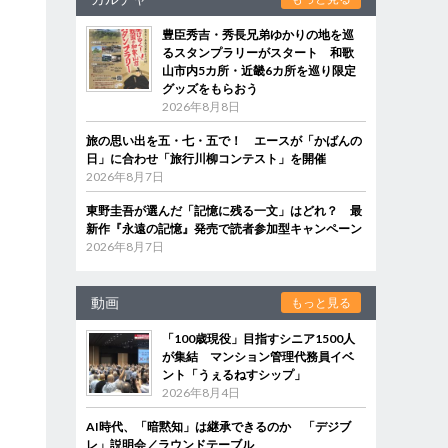
豊臣秀吉・秀長兄弟ゆかりの地を巡
るスタンプラリーがスタート 和歌
山市内5カ所・近畿6カ所を巡り限定
グッズをもらおう
2026年8月8日
旅の思い出を五・七・五で！ エースが「かばんの
日」に合わせ「旅行川柳コンテスト」を開催
2026年8月7日
東野圭吾が選んだ「記憶に残る一文」はどれ？ 最
新作『永遠の記憶』発売で読者参加型キャンペーン
2026年8月7日
動画
もっと見る
「100歳現役」目指すシニア1500人
が集結 マンション管理代務員イベ
ント「うぇるねすシップ」
2026年8月4日
AI時代、「暗黙知」は継承できるのか 「デジブ
レ」説明会／ラウンドテーブル