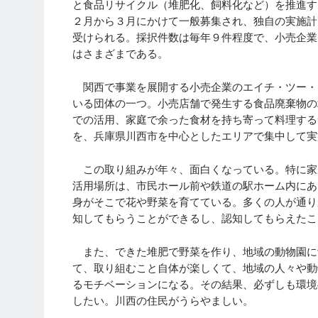
と食品リサイクル（堆肥化、飼料化など）を推進す
２月から３月にかけて一般募集され、独自の実施計
受けられる。採択件数は毎年９件程度で、小売企業
はさまざまである。
関西で事業を展開する小売企業のエイチ・ツー・
いる団体の一つ。小売店舗で発生する食品廃棄物の
での活用、家庭で余った食材を持ち寄って料理する
を、兵庫県川西市を中心としたエリアで集中して実
この取り組みが年々、面白くなっている。特に家
活用場所は、市民ホール前や鉄道の駅ホーム内にあ
身がそこで花や野菜を育てている。多くの人が通り
知してもらうことができるし、認知してもらえたこ
また、できた堆肥で野菜を作り、地域の動物園に
て、取り組むこと自体が楽しくて、地域の人々や動
るモチベーションになる。その結果、必ずしも環境
したい。川西の住民がうらやましい。