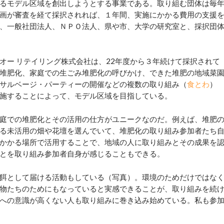
るモデル区域を創出しようとする事業である。取り組む団体は毎
画が審査を経て採択されれば、１年間、実施にかかる費用の支援
、一般社団法人、ＮＰＯ法人、県や市、大学の研究室と、採択団
オー リテイリング株式会社は、
22
年度から３年続けて採択されて
堆肥化、家庭での生ごみ堆肥化の呼びかけ、できた堆肥の地域菜
サルベージ・パーティーの開催などの複数の取り組み（
食とわ
）
施することによって、モデル区域を目指している。
庭での堆肥化とその活用の仕方がユニークなのだ。例えば、堆肥
る未活用の畑や花壇を選んでいて、堆肥化の取り組み参加者たち
かかる場所で活用することで、地域の人に取り組みとその成果を
とを取り組み参加者自身が感じることもできる。
餌として届ける活動もしている（写真）。環境のためだけではな
物たちのためにもなっていると実感できることが、取り組みを続
への意識が高くない人も取り組みに巻き込み始めている。私も参