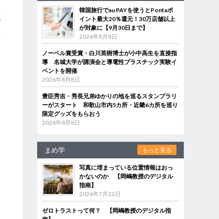
韓国旅行でau PAYを使うとPontaポ
者
イント最大20％還元！30万店舗以上
プ
が対象に【9月30日まで】
者
2026年8月8日
ノーベル賞受賞・白川英樹博士が小中高生を直接指
導 名城大学が講演会と導電性プラスチック実験イ
た
ベントを開催
。
2026年8月8日
豊臣秀吉・秀長兄弟ゆかりの地を巡るスタンプラリ
ーがスタート 和歌山市内5カ所・近畿6カ所を巡り
限定グッズをもらおう
2026年8月8日
まめ学
もっと見る
写真に埋まっている位置情報はおっ
かないのか 【岡嶋教授のデジタル
指南】
2026年7月22日
ゼロトラストって何？ 【岡嶋教授のデジタル指