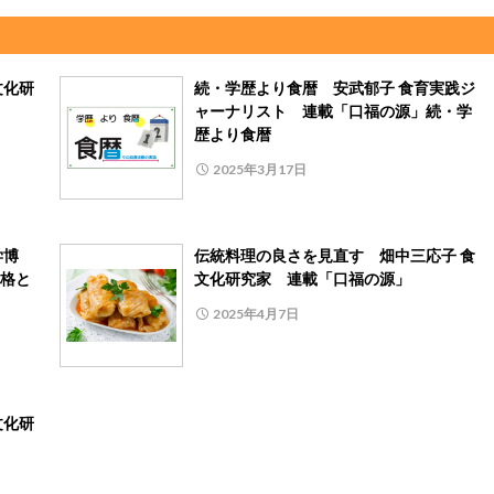
文化研
続・学歴より食暦 安武郁子 食育実践ジ
ャーナリスト 連載「口福の源」続・学
歴より食暦
2025年3月17日
学博
伝統料理の良さを見直す 畑中三応子 食
格と
文化研究家 連載「口福の源」
2025年4月7日
文化研