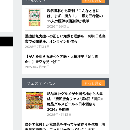
ヘルスケア
もっと見る
現代書林から新刊『こんなときに
は、まず、漢方！』 漢方三考塾の
15人の医師や薬剤師が執筆
2026年8月5日
重症筋無力症への正しい知識と理解を 8月8日広島
市で公開講座、オンライン配信も
2026年7月31日
【がんを生きる緩和ケア医・大橋洋平「足し算
命」】天空を見上げて
2026年7月28日
フェスティバル
もっと見る
絶品屋台グルメが全国各地から大集
結 “庶民派食フェス”第4回「川口×
絶品グルメビール＆日本酒祭り
2026」を開催
2026年4月15日
自分で収穫した秋野菜を使って芋煮作りを体験 埼
玉県加須市の「ファミリーランドむさしの村」