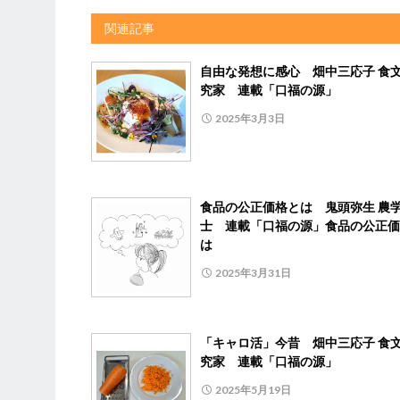
関連記事
自由な発想に感心 畑中三応子 食
究家 連載「口福の源」
2025年3月3日
食品の公正価格とは 鬼頭弥生 農
士 連載「口福の源」食品の公正価
は
2025年3月31日
「キャロ活」今昔 畑中三応子 食
究家 連載「口福の源」
2025年5月19日