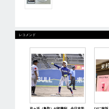
レコメンド
弓ヶ浜（鳥取）が初勝利 全日本学
LVに敗