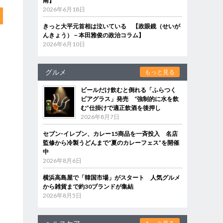
南】
2026年6月18日
きっと大平元首相は泣いている 【政眼鏡（せいが
んきょう）－本田雅俊の政治コラム】
2026年6月10日
グルメ
もっと見る
ビールだけ飲むと倒れる「ふらつく
ビアグラス」発売 “強制的に水を飲
む”仕掛けで適正飲酒を後押し
2026年8月7日
セブン‐イレブン、カレー15商品を一斉投入 名店
監修から冷製うどんまで“夏のカレーフェス”を開催
中
2026年8月6日
横浜高島屋で「韓国市場」がスタート 人気グルメ
から雑貨まで約30ブランドが集結
2026年8月5日