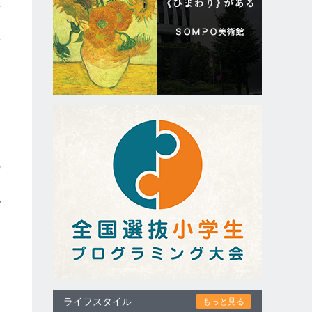
年
を
体
園
の
自
認
く
け
加
ライフスタイル
もっと見る