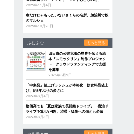
2025年11月4日
春だけじゃもったいないさくらの名所、加治川で秋
のマルシェ
2025年10月23日
ふむふむ
もっと見る
四日市の公害克服の歴史を伝える絵
本『スモックリン』制作プロジェク
ト クラウドファンディングで支援
を募集
2026年8月5日
「中東発」値上げラッシュが本格化 飲食料品値上
げ、約3年ぶりの多さに
2026年8月4日
物価高でも「夏は家族で長距離ドライブ」 宿泊ド
ライブ予算4万円超、渋滞・猛暑への備えも必須
2026年8月3日
カルチャー
もっと見る