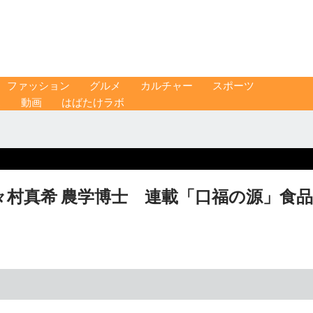
ファッション
グルメ
カルチャー
スポーツ
ス
動画
はばたけラボ
村真希 農学博士 連載「口福の源」食品