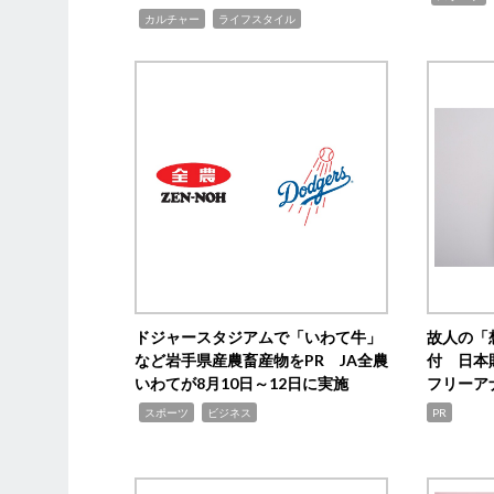
,
,
カルチャー
ライフスタイル
ドジャースタジアムで「いわて牛」
故人の「
など岩手県産農畜産物をPR JA全農
付 日本
いわてが8月10日～12日に実施
フリーア
,
,
スポーツ
ビジネス
PR