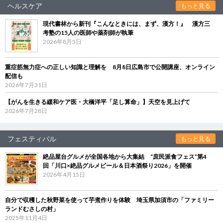
ヘルスケア
もっと見る
現代書林から新刊『こんなときには、まず、漢方！』 漢方三
考塾の15人の医師や薬剤師が執筆
2026年8月5日
重症筋無力症への正しい知識と理解を 8月8日広島市で公開講座、オンライン
配信も
2026年7月31日
【がんを生きる緩和ケア医・大橋洋平「足し算命」】天空を見上げて
2026年7月28日
フェスティバル
もっと見る
絶品屋台グルメが全国各地から大集結 “庶民派食フェス”第4
回「川口×絶品グルメビール＆日本酒祭り2026」を開催
2026年4月15日
自分で収穫した秋野菜を使って芋煮作りを体験 埼玉県加須市の「ファミリー
ランドむさしの村」
2025年11月4日