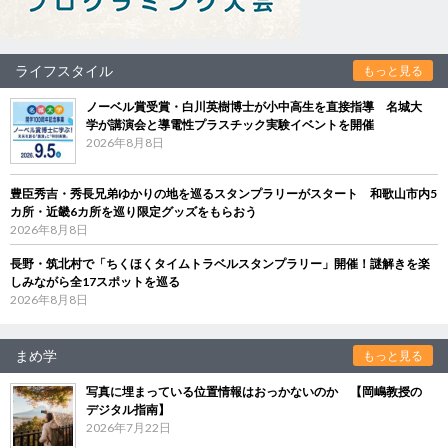
ライフスタイル
もっと見る
ノーベル賞受賞・白川英樹博士が小中高生を直接指導 名城大
学が講演会と導電性プラスチック実験イベントを開催
2026年8月8日
豊臣秀吉・秀長兄弟ゆかりの地を巡るスタンプラリーがスタート 和歌山市内5
カ所・近畿6カ所を巡り限定グッズをもらおう
2026年8月8日
長野・筑北村で「ちくほくタイムトラベルスタンプラリー」開催！謎解きを楽
しみながら全17スポットを巡る
2026年8月8日
まめ学
もっと見る
写真に埋まっている位置情報はおっかないのか 【岡嶋教授の
デジタル指南】
2026年7月22日