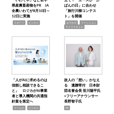
県産農畜産物をPR JA
ばんの日」に合わせ
全農いわてが8月10日～
「旅行川柳コンテス
12日に実施
ト」を開催
,
,
,
,
,
スポーツ
ビジネス
おでかけ
ファッション
ライフスタイル
「人がAIに求めるのは
故人の「想い」かなえ
信頼し相談できるこ
る 遺贈寄付 日本財
と」 ロジカがAI事業
団名誉会長 笹川陽平氏
者と導入機関の共通指
×フリーアナウンサー
針案を策定へ
長野智子氏
,
,
デジもの
ビジネス
PR