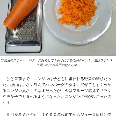
野菜用のスライサーやチーズおろしで千切りにするのがポイント。左はフランス
で買ったラペ専用のおろし金
ひと昔前まで、ニンジンは子どもに嫌われる野菜の筆頭だっ
た。理由は小さく刻んでハンバーグのタネに混ぜてもすぐ分か
るニンジン臭さ、のはずだったが、今はフルーツ感覚でサラダ
や洋菓子でも食べるようになった。ニンジンに何が起こったの
か？
潮目を変えたのが、１９９０年代前半からジュース原料に使