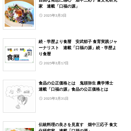
家 連載「口福の源」
2025年3月3日
続・学歴より食暦 安武郁子 食育実践ジャ
ーナリスト 連載「口福の源」続・学歴よ
り食暦
2025年3月17日
食品の公正価格とは 鬼頭弥生 農学博士
連載「口福の源」食品の公正価格とは
2025年3月31日
伝統料理の良さを見直す 畑中三応子 食文
化研究家 連載「口福の源」