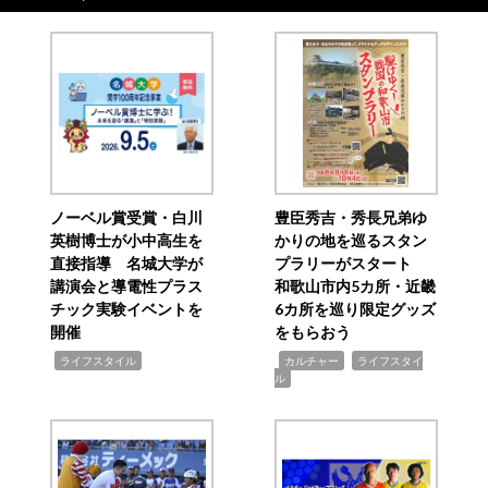
ノーベル賞受賞・白川
豊臣秀吉・秀長兄弟ゆ
英樹博士が小中高生を
かりの地を巡るスタン
直接指導 名城大学が
プラリーがスタート
講演会と導電性プラス
和歌山市内5カ所・近畿
チック実験イベントを
6カ所を巡り限定グッズ
開催
をもらおう
,
,
,
ライフスタイル
カルチャー
ライフスタイ
ル