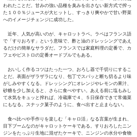
われたことだ。甘みの強い品種を臭みを出さない新方式で搾っ
た１００％ジュースが大ヒットし、すっきり爽やかで甘い野菜
へのイメージチェンジに成功した。
近年、人気が高いのが、キャロットラペ。ラペはフランス語
で「すりおろす」という意味で、酢と油のドレッシングであえ
るだけの簡単なサラダだ。フランスでは家庭料理の定番で、カ
フェやビストロの定番オードブルでもある。
おいしく作るコツはたった一つ、おろし器で千切りにするこ
とだ。表面がザラザラになり、包丁でスパッと断ち切るより味
がしみやすくなる。ドレッシングにオレンジやレモンの果汁、
砂糖を少し加えると、さらに食べやすい。あえる前に塩もみし
て水気をキュッと搾れば、冷蔵庫で４、５日保存できて常備菜
にもなる。スナック菓子のように、食べ出すと止まらない。
食べ比べや手作りを楽しむ「キャロ活」なる言葉が生まれ、
目下ブームなのがキャロットケーキである。すりおろしたニン
ジンをたっぷり生地に混ぜたケーキで、ニンジンの水分や食物