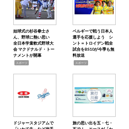
始球式の杉谷拳士さ
ベルギーで戦う日本人
ん、野球に熱い思い
選手を応援しよう シ
全日本学童軟式野球大
ント＝トロイデン戦全
会 マクドナルド・トー
試合をBS10が今季も無
ナメントが開幕
料放送
,
,
スポーツ
スポーツ
ドジャースタジアムで
旅の思い出を五・七・
「いわて牛」など岩手
五で！ エースが「か