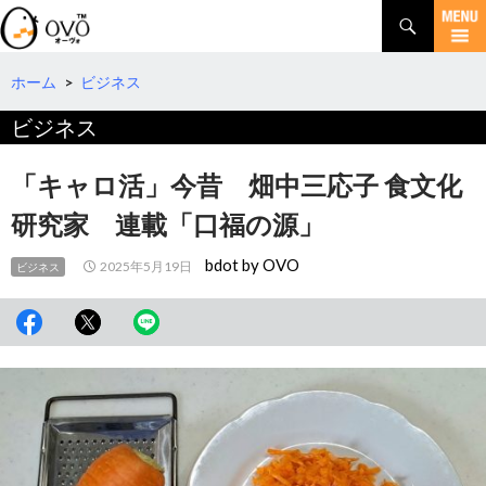
検
索
コ
ン
テ
ホーム
>
ビジネス
ン
ビジネス
ツ
へ
移
「キャロ活」今昔 畑中三応子 食文化
動
研究家 連載「口福の源」
bdot by OVO
2025年5月19日
ビジネス