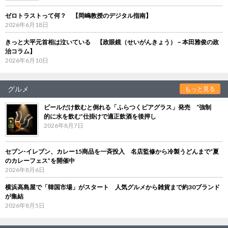
ゼロトラストって何？ 【岡嶋教授のデジタル指南】
2026年6月18日
きっと大平元首相は泣いている 【政眼鏡（せいがんきょう）－本田雅俊の政
治コラム】
2026年6月10日
グルメ
もっと見る
ビールだけ飲むと倒れる「ふらつくビアグラス」発売 “強制
的に水を飲む”仕掛けで適正飲酒を後押し
2026年8月7日
セブン‐イレブン、カレー15商品を一斉投入 名店監修から冷製うどんまで“夏
のカレーフェス”を開催中
2026年8月6日
横浜高島屋で「韓国市場」がスタート 人気グルメから雑貨まで約30ブランド
が集結
2026年8月5日