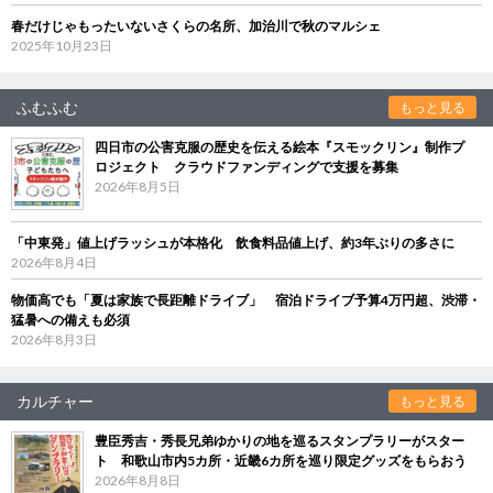
春だけじゃもったいないさくらの名所、加治川で秋のマルシェ
2025年10月23日
ふむふむ
もっと見る
四日市の公害克服の歴史を伝える絵本『スモックリン』制作プ
ロジェクト クラウドファンディングで支援を募集
2026年8月5日
「中東発」値上げラッシュが本格化 飲食料品値上げ、約3年ぶりの多さに
2026年8月4日
物価高でも「夏は家族で長距離ドライブ」 宿泊ドライブ予算4万円超、渋滞・
猛暑への備えも必須
2026年8月3日
カルチャー
もっと見る
豊臣秀吉・秀長兄弟ゆかりの地を巡るスタンプラリーがスター
ト 和歌山市内5カ所・近畿6カ所を巡り限定グッズをもらおう
2026年8月8日