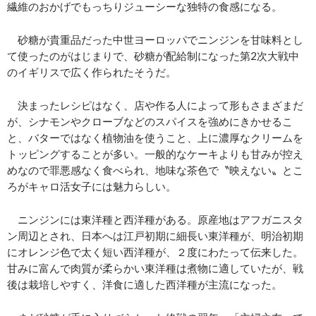
繊維のおかげでもっちりジューシーな独特の食感になる。
砂糖が貴重品だった中世ヨーロッパでニンジンを甘味料とし
て使ったのがはじまりで、砂糖が配給制になった第
2
次大戦中
のイギリスで広く作られたそうだ。
決まったレシピはなく、店や作る人によって形もさまざまだ
が、シナモンやクローブなどのスパイスを強めにきかせるこ
と、バターではなく植物油を使うこと、上に濃厚なクリームを
トッピングすることが多い。一般的なケーキよりも甘みが控え
めなので罪悪感なく食べられ、地味な茶色で〝映えない〟とこ
ろがキャロ活女子には魅力らしい。
ニンジンには東洋種と西洋種がある。原産地はアフガニスタ
ン周辺とされ、日本へは江戸初期に細長い東洋種が、明治初期
にオレンジ色で太く短い西洋種が、２度にわたって伝来した。
甘みに富んで肉質が柔らかい東洋種は煮物に適していたが、戦
後は栽培しやすく、洋食に適した西洋種が主流になった。