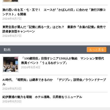
旅の思い出を五・七・五で！ エースが「かばんの日」に合わせ「旅行川柳コ
ンテスト」を開催
2026年8月7日
東野圭吾が選んだ「記憶に残る一文」はどれ？ 最新作『永遠の記憶』発売で
読者参加型キャンペーン
2026年8月7日
動画
もっと見る
「100歳現役」目指すシニア1500人が集結 マンション管理代
務員イベント「うぇるねすシップ」
2026年8月4日
AI時代、「暗黙知」は継承できるのか 「デジブレ」説明会／ラウンドテーブ
ル
2026年8月3日
紀伊勝浦の魅力を堪能 ホテル浦島、日昇館をリニューアル
2026年8月3日