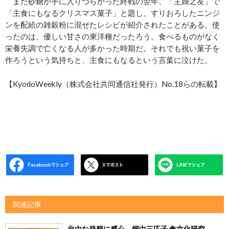
まだ砂糖が手に入りづらかった終戦の翌年、「主婦之友」で
「主食にもなるクリスマス菓子」と題し、すりおろしたニンジ
ンを配給の雑穀粉に混ぜたレシピが紹介されたことがある。使
ったのは、優しい甘さの東洋種だったろう。食べるものがなく
栄養失調で亡くなる人が多かった時期だ。それでも祝い菓子を
作ろうという気持ちと、主食にもなるという言葉に泣けた。
【KyodoWeekly（株式会社共同通信社発行）No.18らの転載】
関連記事
自由な発想に感心 畑中三応子 食文化研究