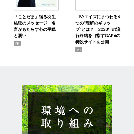
「ことだま」宿る羽生
HIV/エイズにまつわる6
結弦のメッセージ 名
つの“理解のギャッ
言がもたらす心の平穏
プ”とは？ 2030年の流
と潤い
行終結を目指すGAP6の
特設サイトを公開
PR
PR