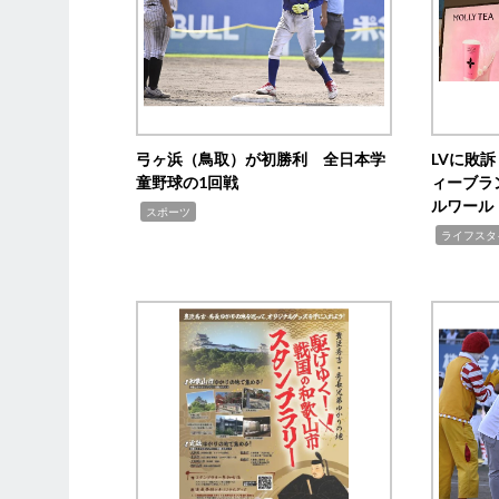
弓ヶ浜（鳥取）が初勝利 全日本学
LVに敗
童野球の1回戦
ィーブラ
ルワール
,
スポーツ
,
ライフスタ