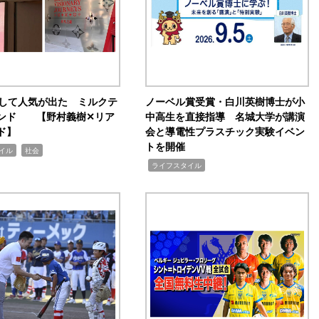
訴して人気が出た ミルクテ
ノーベル賞受賞・白川英樹博士が小
ンド 【野村義樹✕リア
中高生を直接指導 名城大学が講演
ド】
会と導電性プラスチック実験イベン
トを開催
,
イル
社会
,
ライフスタイル