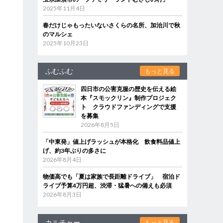
2025年11月4日
春だけじゃもったいないさくらの名所、加治川で秋
のマルシェ
2025年10月23日
ふむふむ
もっと見る
四日市の公害克服の歴史を伝える絵
本『スモックリン』制作プロジェク
ト クラウドファンディングで支援
を募集
2026年8月5日
「中東発」値上げラッシュが本格化 飲食料品値上
げ、約3年ぶりの多さに
2026年8月4日
物価高でも「夏は家族で長距離ドライブ」 宿泊ド
ライブ予算4万円超、渋滞・猛暑への備えも必須
2026年8月3日
カルチャー
もっと見る