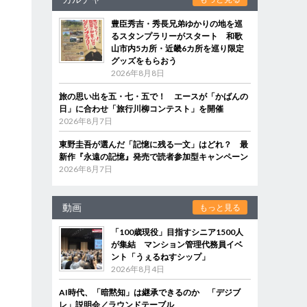
豊臣秀吉・秀長兄弟ゆかりの地を巡
るスタンプラリーがスタート 和歌
山市内5カ所・近畿6カ所を巡り限定
グッズをもらおう
2026年8月8日
旅の思い出を五・七・五で！ エースが「かばんの
日」に合わせ「旅行川柳コンテスト」を開催
2026年8月7日
東野圭吾が選んだ「記憶に残る一文」はどれ？ 最
新作『永遠の記憶』発売で読者参加型キャンペーン
2026年8月7日
動画
もっと見る
「100歳現役」目指すシニア1500人
が集結 マンション管理代務員イベ
ント「うぇるねすシップ」
2026年8月4日
AI時代、「暗黙知」は継承できるのか 「デジブ
レ」説明会／ラウンドテーブル