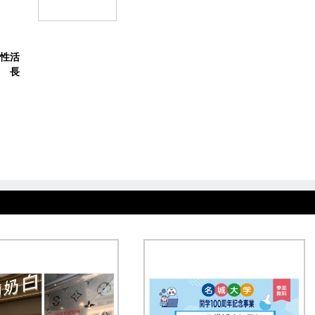
性活
 長