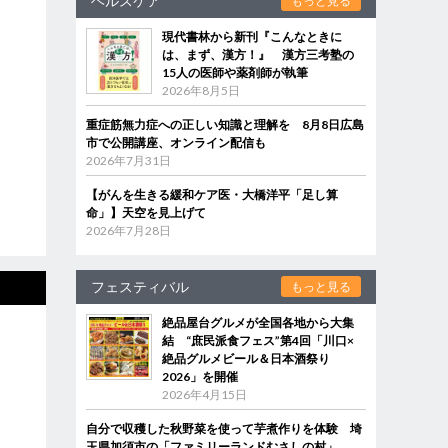
ヘルスケア
もっと見る
現代書林から新刊『こんなときに
は、まず、漢方！』 漢方三考塾の
15人の医師や薬剤師が執筆
2026年8月5日
重症筋無力症への正しい知識と理解を 8月8日広島
市で公開講座、オンライン配信も
2026年7月31日
【がんを生きる緩和ケア医・大橋洋平「足し算
命」】天空を見上げて
2026年7月28日
フェスティバル
もっと見る
絶品屋台グルメが全国各地から大集
結 “庶民派食フェス”第4回「川口×
絶品グルメビール＆日本酒祭り
2026」を開催
2026年4月15日
自分で収穫した秋野菜を使って芋煮作りを体験 埼
玉県加須市の「ファミリーランドむさしの村」