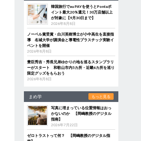
韓国旅行でau PAYを使うとPontaポ
イント最大20％還元！30万店舗以上
が対象に【9月30日まで】
2026年8月8日
ノーベル賞受賞・白川英樹博士が小中高生を直接指
導 名城大学が講演会と導電性プラスチック実験イ
ベントを開催
2026年8月8日
豊臣秀吉・秀長兄弟ゆかりの地を巡るスタンプラリ
ーがスタート 和歌山市内5カ所・近畿6カ所を巡り
限定グッズをもらおう
2026年8月8日
まめ学
もっと見る
写真に埋まっている位置情報はおっ
かないのか 【岡嶋教授のデジタル
指南】
2026年7月22日
ゼロトラストって何？ 【岡嶋教授のデジタル指