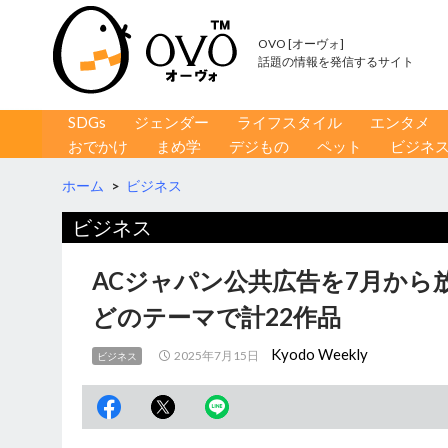
OVO [オーヴォ]
話題の情報を発信するサイト
コンテンツへ移動
検
SDGs
ジェンダー
ライフスタイル
エンタメ
索
おでかけ
まめ学
デジもの
ペット
ビジネ
ホーム
>
ビジネス
ビジネス
ACジャパン公共広告を7月から
どのテーマで計22作品
Kyodo Weekly
2025年7月15日
ビジネス