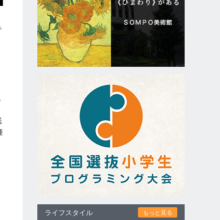
で
・
九
国
送
種
を
、
ライフスタイル
もっと見る