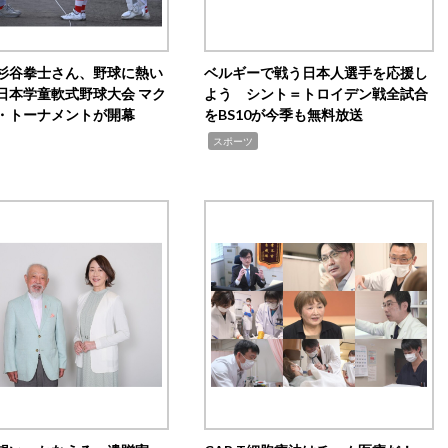
杉谷拳士さん、野球に熱い
ベルギーで戦う日本人選手を応援し
日本学童軟式野球大会 マク
よう シント＝トロイデン戦全試合
・トーナメントが開幕
をBS10が今季も無料放送
,
スポーツ