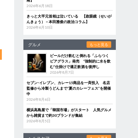
南】
2026年6月18日
きっと大平元首相は泣いている 【政眼鏡（せいが
んきょう）－本田雅俊の政治コラム】
2026年6月10日
グルメ
もっと見る
ビールだけ飲むと倒れる「ふらつく
ビアグラス」発売 “強制的に水を飲
む”仕掛けで適正飲酒を後押し
2026年8月7日
セブン‐イレブン、カレー15商品を一斉投入 名店
監修から冷製うどんまで“夏のカレーフェス”を開催
中
2026年8月6日
横浜高島屋で「韓国市場」がスタート 人気グルメ
から雑貨まで約30ブランドが集結
2026年8月5日