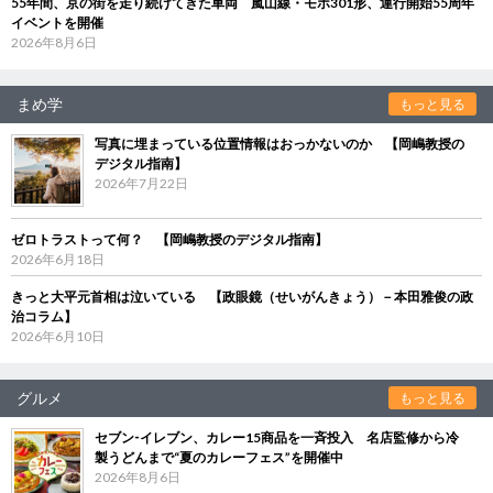
55年間、京の街を走り続けてきた車両 嵐山線・モボ301形、運行開始55周年
イベントを開催
2026年8月6日
まめ学
もっと見る
写真に埋まっている位置情報はおっかないのか 【岡嶋教授の
デジタル指南】
2026年7月22日
ゼロトラストって何？ 【岡嶋教授のデジタル指南】
2026年6月18日
きっと大平元首相は泣いている 【政眼鏡（せいがんきょう）－本田雅俊の政
治コラム】
2026年6月10日
グルメ
もっと見る
セブン‐イレブン、カレー15商品を一斉投入 名店監修から冷
製うどんまで“夏のカレーフェス”を開催中
2026年8月6日