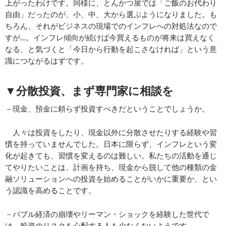
上がったわけです。同様に、とんかつ屋では「ご飯のお代わり
自由」だったのが、小、中、大から選ぶようになりました。も
ちろん、それがビジネスの現場でのインフレへの対処法なので
すが…。インフレ傾向が続けば今買えるものが将来は買えなく
なる、と気づくと「今日から行動を起こさなければ」という意
識につながるはずです。
▼分散投資、まず専門家に相談を
－現金、預金に頼らず投資すべきだということでしょうか。
人々は投資をしたり、現金以外に分散させたりする経験や習
慣を持っていませんでした。日本に限らず、インフレという変
化が起きても、習慣を変えるのは難しい。私たちの活動を通じ
てやりたいことは、計画を持ち、現金から脱して他の種類の金
融ソリューションへの投資を始めることがいかに重要か、とい
う認識を高めることです。
－バブル経済の崩壊やリーマン・ショックを経験した世代で
は、投資のリスクを心配する人も少なくないようです。