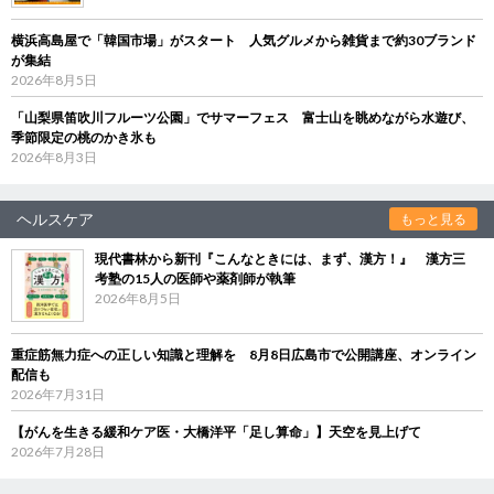
横浜高島屋で「韓国市場」がスタート 人気グルメから雑貨まで約30ブランド
が集結
2026年8月5日
「山梨県笛吹川フルーツ公園」でサマーフェス 富士山を眺めながら水遊び、
季節限定の桃のかき氷も
2026年8月3日
ヘルスケア
もっと見る
現代書林から新刊『こんなときには、まず、漢方！』 漢方三
考塾の15人の医師や薬剤師が執筆
2026年8月5日
重症筋無力症への正しい知識と理解を 8月8日広島市で公開講座、オンライン
配信も
2026年7月31日
【がんを生きる緩和ケア医・大橋洋平「足し算命」】天空を見上げて
2026年7月28日