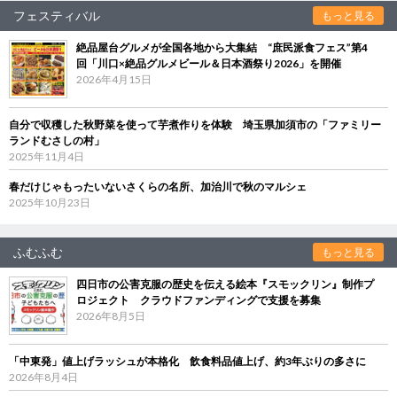
フェスティバル
もっと見る
絶品屋台グルメが全国各地から大集結 “庶民派食フェス”第4
回「川口×絶品グルメビール＆日本酒祭り2026」を開催
2026年4月15日
自分で収穫した秋野菜を使って芋煮作りを体験 埼玉県加須市の「ファミリー
ランドむさしの村」
2025年11月4日
春だけじゃもったいないさくらの名所、加治川で秋のマルシェ
2025年10月23日
ふむふむ
もっと見る
四日市の公害克服の歴史を伝える絵本『スモックリン』制作プ
ロジェクト クラウドファンディングで支援を募集
2026年8月5日
「中東発」値上げラッシュが本格化 飲食料品値上げ、約3年ぶりの多さに
2026年8月4日