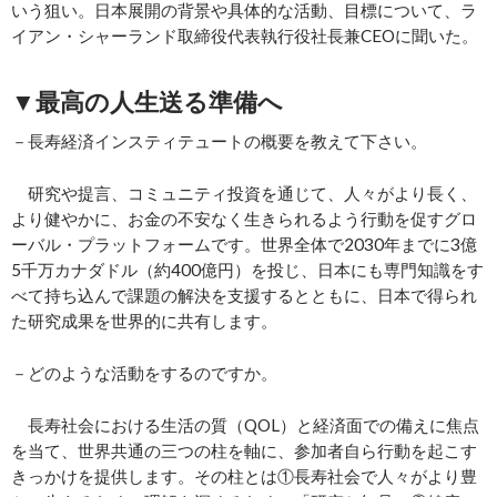
いう狙い。日本展開の背景や具体的な活動、目標について、ラ
イアン・シャーランド取締役代表執行役社長兼CEOに聞いた。
▼最高の人生送る準備へ
－長寿経済インスティテュートの概要を教えて下さい。
研究や提言、コミュニティ投資を通じて、人々がより長く、
より健やかに、お金の不安なく生きられるよう行動を促すグロ
ーバル・プラットフォームです。世界全体で2030年までに3億
5千万カナダドル（約400億円）を投じ、日本にも専門知識をす
べて持ち込んで課題の解決を支援するとともに、日本で得られ
た研究成果を世界的に共有します。
－どのような活動をするのですか。
長寿社会における生活の質（QOL）と経済面での備えに焦点
を当て、世界共通の三つの柱を軸に、参加者自ら行動を起こす
きっかけを提供します。その柱とは①長寿社会で人々がより豊