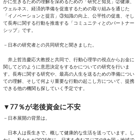
かに生きるための理解を深めるための「研究と知見」②健康、
ウェルネス、経済的準備を促進するための取り組みを通じた
「イノベーションと提言」③知識の向上、公平性の促進、そし
て長寿に関する行動を推進する「コミュニティとのパートナー
シップ」です。
－日本の研究者との共同研究と聞きました。
井上哲浩慶応大教授と共同で、行動心理学の視点からお金に
関してどのように意思決定をするかについての研究を行いま
す。長寿に関する研究や、最高の人生を送るための準備につい
ての理解、そして何より重要な行動の起こし方について、提携
できる他の機関も探していく予定です。
▼77％が老後資金に不安
－日本展開の背景は。
日本人は長生きで、概して健康的な生活を送っています。し
かし、私たちが2025年に、日本を含むアジアの9カ国・地域で