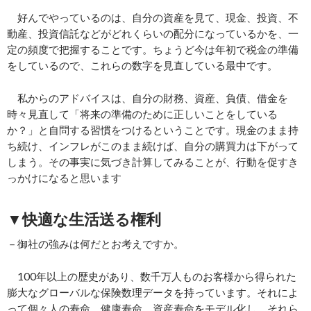
好んでやっているのは、自分の資産を見て、現金、投資、不
動産、投資信託などがどれくらいの配分になっているかを、一
定の頻度で把握することです。ちょうど今は年初で税金の準備
をしているので、これらの数字を見直している最中です。
私からのアドバイスは、自分の財務、資産、負債、借金を
時々見直して「将来の準備のために正しいことをしている
か？」と自問する習慣をつけるということです。現金のまま持
ち続け、インフレがこのまま続けば、自分の購買力は下がって
しまう。その事実に気づき計算してみることが、行動を促すき
っかけになると思います
▼快適な生活送る権利
－御社の強みは何だとお考えですか。
100年以上の歴史があり、数千万人ものお客様から得られた
膨大なグローバルな保険数理データを持っています。それによ
って個々人の寿命、健康寿命、資産寿命をモデル化し、それら