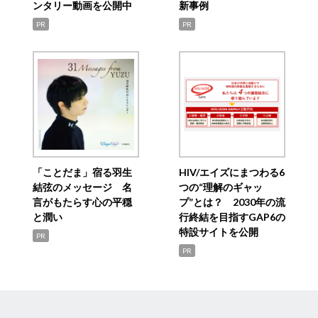
ンタリー動画を公開中
新事例
PR
PR
「ことだま」宿る羽生
HIV/エイズにまつわる6
結弦のメッセージ 名
つの“理解のギャッ
言がもたらす心の平穏
プ”とは？ 2030年の流
と潤い
行終結を目指すGAP6の
特設サイトを公開
PR
PR