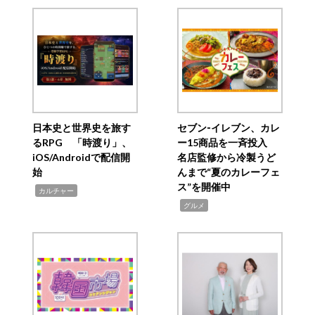
日本史と世界史を旅す
セブン‐イレブン、カレ
るRPG 「時渡り」、
ー15商品を一斉投入
iOS/Androidで配信開
名店監修から冷製うど
始
んまで“夏のカレーフェ
ス”を開催中
,
カルチャー
,
グルメ