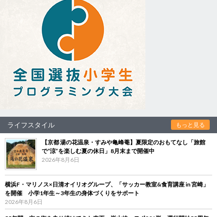
ライフスタイル
もっと見る
【京都 湯の花温泉・すみや亀峰菴】夏限定のおもてなし「旅館
で“涼”を楽しむ夏の休日」8月末まで開催中
2026年8月6日
横浜F・マリノス×日清オイリオグループ、「サッカー教室&食育講座 in 宮崎」
を開催 小学1年生～3年生の身体づくりをサポート
2026年8月6日