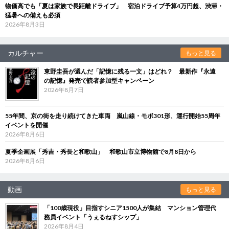
物価高でも「夏は家族で長距離ドライブ」 宿泊ドライブ予算4万円超、渋滞・
猛暑への備えも必須
2026年8月3日
カルチャー
もっと見る
東野圭吾が選んだ「記憶に残る一文」はどれ？ 最新作『永遠
の記憶』発売で読者参加型キャンペーン
2026年8月7日
55年間、京の街を走り続けてきた車両 嵐山線・モボ301形、運行開始55周年
イベントを開催
2026年8月6日
夏季企画展「秀吉・秀長と和歌山」 和歌山市立博物館で8月8日から
2026年8月6日
動画
もっと見る
「100歳現役」目指すシニア1500人が集結 マンション管理代
務員イベント「うぇるねすシップ」
2026年8月4日