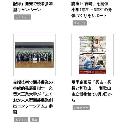
記憶』発売で読者参加
講座 in 宮崎」を開催
型キャンペーン
小学1年生～3年生の身
体づくりをサポート
,
カルチャー
,
スポーツ
先端技術で園芸農業の
夏季企画展「秀吉・秀
持続的発展目指す 久
長と和歌山」 和歌山
留米工業大学が「ふく
市立博物館で8月8日か
おか未来型園芸農業創
ら
出コンソーシアム」参
,
カルチャー
画
,
,
ビジネス
社会