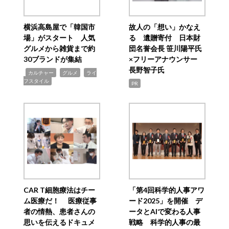
横浜高島屋で「韓国市
故人の「想い」かなえ
場」がスタート 人気
る 遺贈寄付 日本財
グルメから雑貨まで約
団名誉会長 笹川陽平氏
30ブランドが集結
×フリーアナウンサー
長野智子氏
,
,
,
カルチャー
グルメ
ライ
フスタイル
PR
CAR T細胞療法はチー
「第4回科学的人事アワ
ム医療だ！ 医療従事
ード2025」を開催 デ
者の情熱、患者さんの
ータとAIで変わる人事
思いを伝えるドキュメ
戦略 科学的人事の最