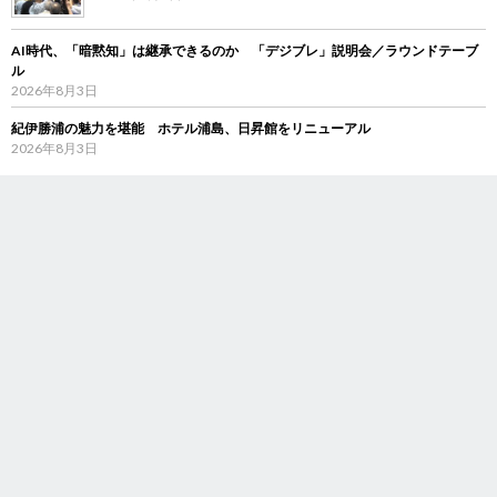
AI時代、「暗黙知」は継承できるのか 「デジブレ」説明会／ラウンドテーブ
ル
2026年8月3日
紀伊勝浦の魅力を堪能 ホテル浦島、日昇館をリニューアル
2026年8月3日