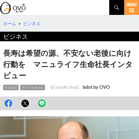
検
索
コ
ン
テ
ホーム
>
ビジネス
ン
ビジネス
ツ
へ
移
長寿は希望の源、不安ない老後に向け
動
行動を マニュライフ生命社長インタ
ビュー
bdot by OVO
2026年2月6日
ビジネス
ライフスタイル