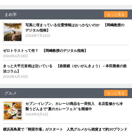
まめ学
もっと見る
写真に埋まっている位置情報はおっかないのか 【岡嶋教授の
デジタル指南】
2026年7月22日
ゼロトラストって何？ 【岡嶋教授のデジタル指南】
2026年6月18日
きっと大平元首相は泣いている 【政眼鏡（せいがんきょう）－本田雅俊の政
治コラム】
2026年6月10日
グルメ
もっと見る
セブン‐イレブン、カレー15商品を一斉投入 名店監修から冷
製うどんまで“夏のカレーフェス”を開催中
2026年8月6日
横浜高島屋で「韓国市場」がスタート 人気グルメから雑貨まで約30ブランド