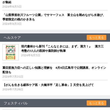
が集結
2026年8月5日
「山梨県笛吹川フルーツ公園」でサマーフェス 富士山を眺めながら水遊び、
季節限定の桃のかき氷も
2026年8月3日
ヘルスケア
もっと見る
現代書林から新刊『こんなときには、まず、漢方！』 漢方三
考塾の15人の医師や薬剤師が執筆
2026年8月5日
重症筋無力症への正しい知識と理解を 8月8日広島市で公開講座、オンライン
配信も
2026年7月31日
【がんを生きる緩和ケア医・大橋洋平「足し算命」】天空を見上げて
2026年7月28日
フェスティバル
もっと見る