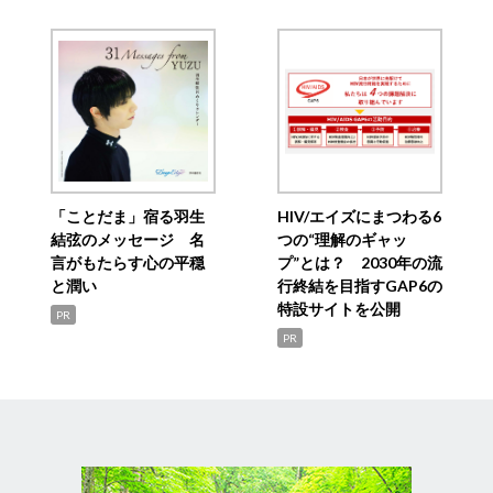
「ことだま」宿る羽生
HIV/エイズにまつわる6
結弦のメッセージ 名
つの“理解のギャッ
言がもたらす心の平穏
プ”とは？ 2030年の流
と潤い
行終結を目指すGAP6の
特設サイトを公開
PR
PR