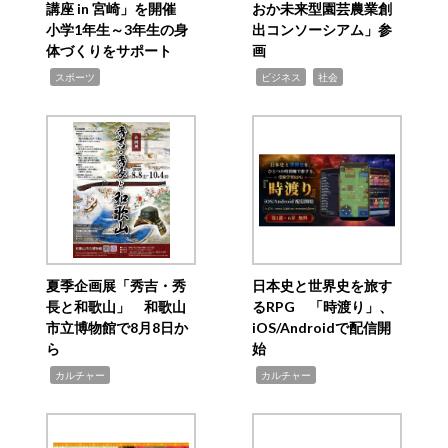
講座 in 宮崎」を開催
おか未来型園芸農業創
小学1年生～3年生の身
出コンソーシアム」参
体づくりをサポート
画
,
,
,
スポーツ
ビジネス
社会
夏季企画展「秀吉・秀
日本史と世界史を旅す
長と和歌山」 和歌山
るRPG 「時渡り」、
市立博物館で8月8日か
iOS/Androidで配信開
ら
始
,
,
カルチャー
カルチャー