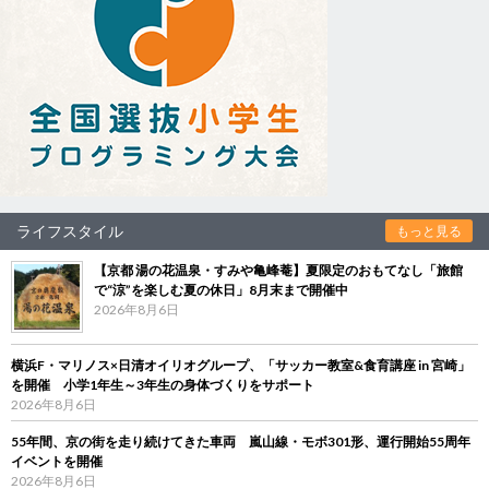
ライフスタイル
もっと見る
【京都 湯の花温泉・すみや亀峰菴】夏限定のおもてなし「旅館
で“涼”を楽しむ夏の休日」8月末まで開催中
2026年8月6日
横浜F・マリノス×日清オイリオグループ、「サッカー教室&食育講座 in 宮崎」
を開催 小学1年生～3年生の身体づくりをサポート
2026年8月6日
55年間、京の街を走り続けてきた車両 嵐山線・モボ301形、運行開始55周年
イベントを開催
2026年8月6日