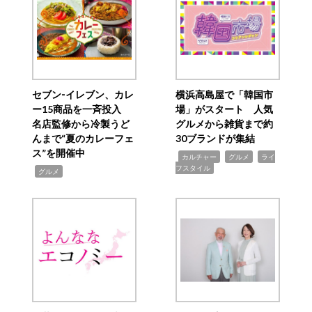
セブン‐イレブン、カレ
横浜高島屋で「韓国市
ー15商品を一斉投入
場」がスタート 人気
名店監修から冷製うど
グルメから雑貨まで約
んまで“夏のカレーフェ
30ブランドが集結
ス”を開催中
,
,
,
カルチャー
グルメ
ライ
フスタイル
,
グルメ