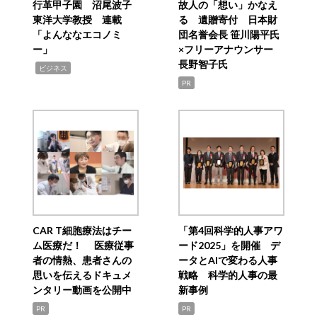
行革甲子園 沼尾波子
故人の「想い」かなえ
東洋大学教授 連載
る 遺贈寄付 日本財
「よんななエコノミ
団名誉会長 笹川陽平氏
ー」
×フリーアナウンサー
長野智子氏
,
ビジネス
PR
CAR T細胞療法はチー
「第4回科学的人事アワ
ム医療だ！ 医療従事
ード2025」を開催 デ
者の情熱、患者さんの
ータとAIで変わる人事
思いを伝えるドキュメ
戦略 科学的人事の最
ンタリー動画を公開中
新事例
PR
PR