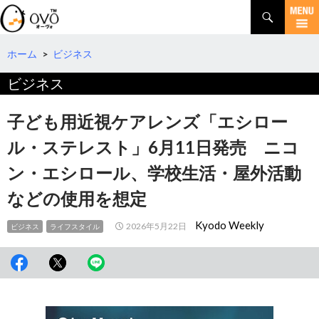
検
索
コ
ン
テ
ホーム
>
ビジネス
ン
ビジネス
ツ
へ
移
子ども用近視ケアレンズ「エシロー
動
ル・ステレスト」6月11日発売 ニコ
ン・エシロール、学校生活・屋外活動
などの使用を想定
Kyodo Weekly
2026年5月22日
ビジネス
ライフスタイル