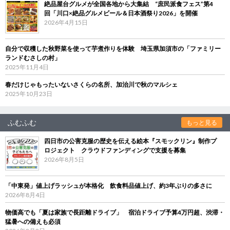
絶品屋台グルメが全国各地から大集結 “庶民派食フェス”第4
回「川口×絶品グルメビール＆日本酒祭り2026」を開催
2026年4月15日
自分で収穫した秋野菜を使って芋煮作りを体験 埼玉県加須市の「ファミリー
ランドむさしの村」
2025年11月4日
春だけじゃもったいないさくらの名所、加治川で秋のマルシェ
2025年10月23日
ふむふむ
もっと見る
四日市の公害克服の歴史を伝える絵本『スモックリン』制作プ
ロジェクト クラウドファンディングで支援を募集
2026年8月5日
「中東発」値上げラッシュが本格化 飲食料品値上げ、約3年ぶりの多さに
2026年8月4日
物価高でも「夏は家族で長距離ドライブ」 宿泊ドライブ予算4万円超、渋滞・
猛暑への備えも必須