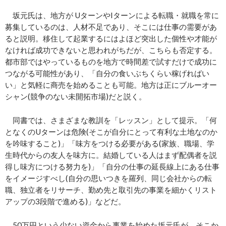
坂元氏は、地方が UターンやIターンによる転職・就職を常に
募集しているのは、人材不足であり、そこには仕事の需要があ
ると説明。移住して起業するにはよほど突出した個性や才能が
なければ成功できないと思われがちだが、こちらも否定する。
都市部ではやっているものを地方で時間差で試すだけで成功に
つながる可能性があり、「自分の食いぶちくらい稼げればい
い」と気軽に商売を始めることも可能。地方は正にブルーオー
シャン(競争のない未開拓市場)だと説く。
同書では、さまざまな教訓を「レッスン」として提示。「何
となくのUターンは危険(そこが自分にとって有利な土地なのか
を吟味すること)」「味方をつける必要がある(家族、職場、学
生時代からの友人を味方に。結婚している人はまず配偶者を説
得し味方につける努力を)」「自分の仕事の延長線上にある仕事
をイメージすべし(自分の思いつきを羅列、同じ会社からの転
職、独立者をリサーチ、勤め先と取引先の事業を細かくリスト
アップの3段階で進める)」などだ。
50万円という少ない資金から事業を始めた坂元氏が、そこか