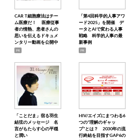
CAR T細胞療法はチー
「第4回科学的人事アワ
ム医療だ！ 医療従事
ード2025」を開催 デ
者の情熱、患者さんの
ータとAIで変わる人事
思いを伝えるドキュメ
戦略 科学的人事の最
ンタリー動画を公開中
新事例
PR
PR
「ことだま」宿る羽生
HIV/エイズにまつわる6
結弦のメッセージ 名
つの“理解のギャッ
言がもたらす心の平穏
プ”とは？ 2030年の流
と潤い
行終結を目指すGAP6の