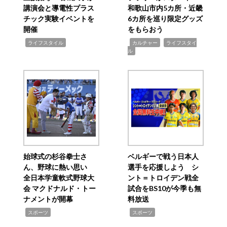
講演会と導電性プラス
和歌山市内5カ所・近畿
チック実験イベントを
6カ所を巡り限定グッズ
開催
をもらおう
,
,
,
ライフスタイル
カルチャー
ライフスタイ
ル
始球式の杉谷拳士さ
ベルギーで戦う日本人
ん、野球に熱い思い
選手を応援しよう シ
全日本学童軟式野球大
ント＝トロイデン戦全
会 マクドナルド・トー
試合をBS10が今季も無
ナメントが開幕
料放送
,
,
スポーツ
スポーツ