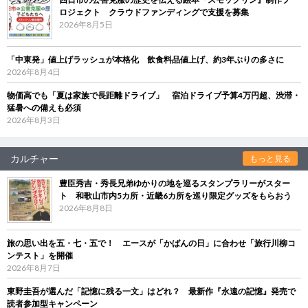
ロジェクト クラウドファンディングで支援を募集
2026年8月5日
「中東発」値上げラッシュが本格化 飲食料品値上げ、約3年ぶりの多さに
2026年8月4日
物価高でも「夏は家族で長距離ドライブ」 宿泊ドライブ予算4万円超、渋滞・
猛暑への備えも必須
2026年8月3日
カルチャー
もっと見る
豊臣秀吉・秀長兄弟ゆかりの地を巡るスタンプラリーがスター
ト 和歌山市内5カ所・近畿6カ所を巡り限定グッズをもらおう
2026年8月8日
旅の思い出を五・七・五で！ エースが「かばんの日」に合わせ「旅行川柳コ
ンテスト」を開催
2026年8月7日
東野圭吾が選んだ「記憶に残る一文」はどれ？ 最新作『永遠の記憶』発売で
読者参加型キャンペーン