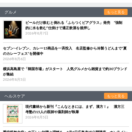
グルメ
もっと見る
ビールだけ飲むと倒れる「ふらつくビアグラス」発売 “強制
的に水を飲む”仕掛けで適正飲酒を後押し
2026年8月7日
セブン‐イレブン、カレー15商品を一斉投入 名店監修から冷製うどんまで“夏
のカレーフェス”を開催中
2026年8月6日
横浜高島屋で「韓国市場」がスタート 人気グルメから雑貨まで約30ブランド
が集結
2026年8月5日
ヘルスケア
もっと見る
現代書林から新刊『こんなときには、まず、漢方！』 漢方三
考塾の15人の医師や薬剤師が執筆
2026年8月5日