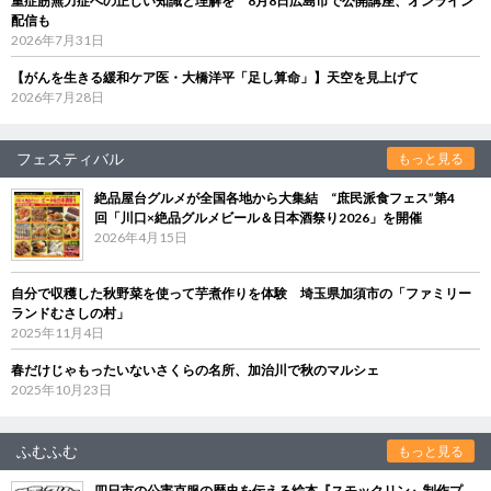
重症筋無力症への正しい知識と理解を 8月8日広島市で公開講座、オンライン
配信も
2026年7月31日
【がんを生きる緩和ケア医・大橋洋平「足し算命」】天空を見上げて
2026年7月28日
フェスティバル
もっと見る
絶品屋台グルメが全国各地から大集結 “庶民派食フェス”第4
回「川口×絶品グルメビール＆日本酒祭り2026」を開催
2026年4月15日
自分で収穫した秋野菜を使って芋煮作りを体験 埼玉県加須市の「ファミリー
ランドむさしの村」
2025年11月4日
春だけじゃもったいないさくらの名所、加治川で秋のマルシェ
2025年10月23日
ふむふむ
もっと見る
四日市の公害克服の歴史を伝える絵本『スモックリン』制作プ