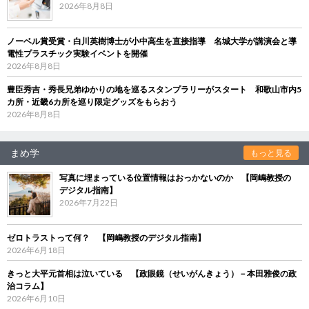
2026年8月8日
ノーベル賞受賞・白川英樹博士が小中高生を直接指導 名城大学が講演会と導
電性プラスチック実験イベントを開催
2026年8月8日
豊臣秀吉・秀長兄弟ゆかりの地を巡るスタンプラリーがスタート 和歌山市内5
カ所・近畿6カ所を巡り限定グッズをもらおう
2026年8月8日
まめ学
もっと見る
写真に埋まっている位置情報はおっかないのか 【岡嶋教授の
デジタル指南】
2026年7月22日
ゼロトラストって何？ 【岡嶋教授のデジタル指南】
2026年6月18日
きっと大平元首相は泣いている 【政眼鏡（せいがんきょう）－本田雅俊の政
治コラム】
2026年6月10日