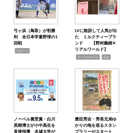
弓ヶ浜（鳥取）が初勝
LVに敗訴して人気が出
利 全日本学童野球の1
た ミルクティーブラ
回戦
ンド 【野村義樹✕
リアルワールド】
,
スポーツ
,
,
ライフスタイル
社会
ノーベル賞受賞・白川
豊臣秀吉・秀長兄弟ゆ
英樹博士が小中高生を
かりの地を巡るスタン
直接指導 名城大学が
プラリーがスタート