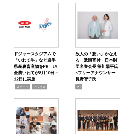
ドジャースタジアムで
故人の「想い」かなえ
「いわて牛」など岩手
る 遺贈寄付 日本財
県産農畜産物をPR JA
団名誉会長 笹川陽平氏
全農いわてが8月10日～
×フリーアナウンサー
12日に実施
長野智子氏
,
,
スポーツ
ビジネス
PR