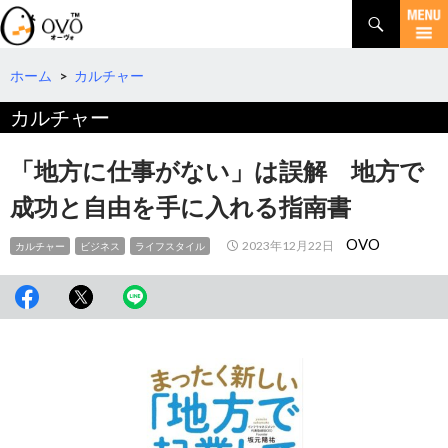
検
索
コ
ン
テ
ホーム
>
カルチャー
ン
カルチャー
ツ
へ
移
「地方に仕事がない」は誤解 地方で
動
成功と自由を手に入れる指南書
OVO
2023年12月22日
カルチャー
ビジネス
ライフスタイル