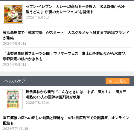
セブン‐イレブン、カレー15商品を一斉投入 名店監修から冷
製うどんまで“夏のカレーフェス”を開催中
2026年8月6日
横浜高島屋で「韓国市場」がスタート 人気グルメから雑貨まで約30ブランド
が集結
2026年8月5日
「山梨県笛吹川フルーツ公園」でサマーフェス 富士山を眺めながら水遊び、
季節限定の桃のかき氷も
2026年8月3日
ヘルスケア
もっと見る
現代書林から新刊『こんなときには、まず、漢方！』 漢方三
考塾の15人の医師や薬剤師が執筆
2026年8月5日
重症筋無力症への正しい知識と理解を 8月8日広島市で公開講座、オンライン
配信も
2026年7月31日