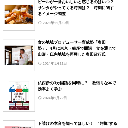
ビールが一番おいしいと感じるのはいつ？
サンタがやってくる時間は？ 時刻に関す
るイメージ調査
2023年11月30日
食の地域プロデューサー育成塾「奥田
塾」、4月に東京・銀座で開講 食を通じて
山形・庄内地域を再興した奥田政行氏
2024年1月11日
仏西伊の3カ国語を同時に？ 欲張りな本で
効率よく学ぶ
2024年1月29日
下請けの本音を知ってほしい！ “判抗”する