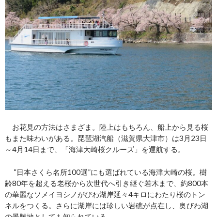
お花見の方法はさまざま。陸上はもちろん、船上から見る桜
もまた味わいがある。琵琶湖汽船（滋賀県大津市）は3月23日
～4月14日まで、「海津大崎桜クルーズ」を運航する。
“日本さくら名所100選”にも選ばれている海津大崎の桜。樹
齢80年を超える老桜から次世代へ引き継ぐ若木まで、約800本
の華麗なソメイヨシノがびわ湖岸延々4キロにわたり桜のトン
ネルをつくる。さらに湖岸には珍しい岩礁が点在し、奥びわ湖
の景勝地としても知られている。