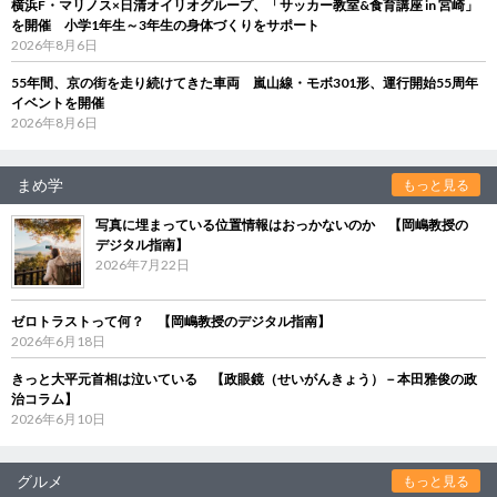
横浜F・マリノス×日清オイリオグループ、「サッカー教室&食育講座 in 宮崎」
を開催 小学1年生～3年生の身体づくりをサポート
2026年8月6日
55年間、京の街を走り続けてきた車両 嵐山線・モボ301形、運行開始55周年
イベントを開催
2026年8月6日
まめ学
もっと見る
写真に埋まっている位置情報はおっかないのか 【岡嶋教授の
デジタル指南】
2026年7月22日
ゼロトラストって何？ 【岡嶋教授のデジタル指南】
2026年6月18日
きっと大平元首相は泣いている 【政眼鏡（せいがんきょう）－本田雅俊の政
治コラム】
2026年6月10日
グルメ
もっと見る