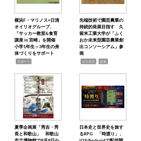
横浜F・マリノス×日清
先端技術で園芸農業の
オイリオグループ、
持続的発展目指す 久
「サッカー教室&食育
留米工業大学が「ふく
講座 in 宮崎」を開催
おか未来型園芸農業創
小学1年生～3年生の身
出コンソーシアム」参
体づくりをサポート
画
,
,
,
スポーツ
ビジネス
社会
夏季企画展「秀吉・秀
日本史と世界史を旅す
長と和歌山」 和歌山
るRPG 「時渡り」、
市立博物館で8月8日か
iOS/Androidで配信開