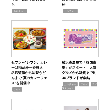
ら
始
,
,
カルチャー
カルチャー
セブン‐イレブン、カレ
横浜高島屋で「韓国市
ー15商品を一斉投入
場」がスタート 人気
名店監修から冷製うど
グルメから雑貨まで約
んまで“夏のカレーフェ
30ブランドが集結
ス”を開催中
,
,
,
カルチャー
グルメ
ライ
フスタイル
,
グルメ