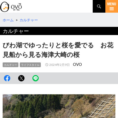
検
索
コ
ン
テ
ホーム
>
カルチャー
ン
カルチャー
ツ
へ
移
びわ湖でゆったりと桜を愛でる お花
動
見船から見る海津大崎の桜
OVO
2024年2月9日
カルチャー
ライフスタイル