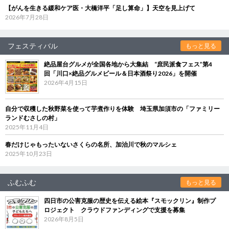
【がんを生きる緩和ケア医・大橋洋平「足し算命」】天空を見上げて
2026年7月28日
フェスティバル
もっと見る
絶品屋台グルメが全国各地から大集結 “庶民派食フェス”第4
回「川口×絶品グルメビール＆日本酒祭り2026」を開催
2026年4月15日
自分で収穫した秋野菜を使って芋煮作りを体験 埼玉県加須市の「ファミリー
ランドむさしの村」
2025年11月4日
春だけじゃもったいないさくらの名所、加治川で秋のマルシェ
2025年10月23日
ふむふむ
もっと見る
四日市の公害克服の歴史を伝える絵本『スモックリン』制作プ
ロジェクト クラウドファンディングで支援を募集
2026年8月5日