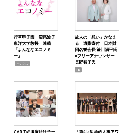
行革甲子園 沼尾波子
故人の「想い」かなえ
東洋大学教授 連載
る 遺贈寄付 日本財
「よんななエコノミ
団名誉会長 笹川陽平氏
ー」
×フリーアナウンサー
長野智子氏
,
ビジネス
PR
CAR T細胞療法はチー
「第4回科学的人事アワ