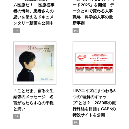
ム医療だ！ 医療従事
ード2025」を開催 デ
者の情熱、患者さんの
ータとAIで変わる人事
思いを伝えるドキュメ
戦略 科学的人事の最
ンタリー動画を公開中
新事例
PR
PR
「ことだま」宿る羽生
HIV/エイズにまつわる6
結弦のメッセージ 名
つの“理解のギャッ
言がもたらす心の平穏
プ”とは？ 2030年の流
と潤い
行終結を目指すGAP6の
特設サイトを公開
PR
PR