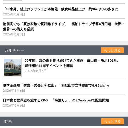
「中東発」値上げラッシュが本格化 飲食料品値上げ、約3年ぶりの多さに
2026年8月4日
物価高でも「夏は家族で長距離ドライブ」 宿泊ドライブ予算4万円超、渋滞・
猛暑への備えも必須
2026年8月3日
カルチャー
もっと見る
55年間、京の街を走り続けてきた車両 嵐山線・モボ301形、
運行開始55周年イベントを開催
2026年8月6日
夏季企画展「秀吉・秀長と和歌山」 和歌山市立博物館で8月8日から
2026年8月6日
日本史と世界史を旅するRPG 「時渡り」、iOS/Androidで配信開始
2026年8月6日
動画
もっと見る