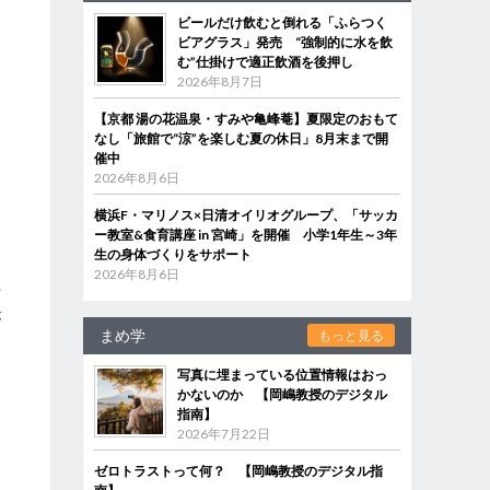
ビールだけ飲むと倒れる「ふらつく
ビアグラス」発売 “強制的に水を飲
む”仕掛けで適正飲酒を後押し
2026年8月7日
【京都 湯の花温泉・すみや亀峰菴】夏限定のおもて
なし「旅館で“涼”を楽しむ夏の休日」8月末まで開
催中
2026年8月6日
横浜F・マリノス×日清オイリオグループ、「サッカ
ー教室&食育講座 in 宮崎」を開催 小学1年生～3年
生の身体づくりをサポート
2026年8月6日
酎
が
まめ学
もっと見る
写真に埋まっている位置情報はおっ
かないのか 【岡嶋教授のデジタル
指南】
2026年7月22日
ゼロトラストって何？ 【岡嶋教授のデジタル指