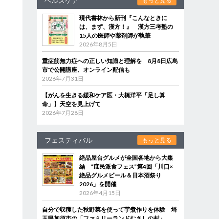
ヘルスケア
もっと見る
現代書林から新刊『こんなときに
っ
は、まず、漢方！』 漢方三考塾の
す
15人の医師や薬剤師が執筆
2026年8月5日
造
重症筋無力症への正しい知識と理解を 8月8日広島
市で公開講座、オンライン配信も
2026年7月31日
【がんを生きる緩和ケア医・大橋洋平「足し算
命」】天空を見上げて
2026年7月28日
フェスティバル
もっと見る
絶品屋台グルメが全国各地から大集
結 “庶民派食フェス”第4回「川口×
絶品グルメビール＆日本酒祭り
2026」を開催
2026年4月15日
自分で収穫した秋野菜を使って芋煮作りを体験 埼
玉県加須市の「ファミリーランドむさしの村」