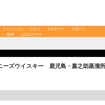
ファッション
グルメ
カルチャー
スポーツ
ス
動画
はばたけラボ
ニーズウイスキー 鹿児島・嘉之助蒸溜