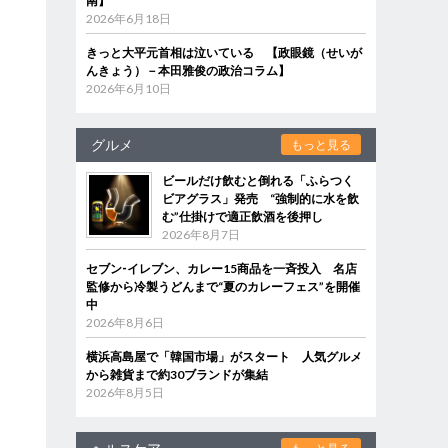
南】
2026年6月18日
きっと大平元首相は泣いている 【政眼鏡（せいが
んきょう）－本田雅俊の政治コラム】
2026年6月10日
グルメ
もっと見る
ビールだけ飲むと倒れる「ふらつく
ビアグラス」発売 “強制的に水を飲
む”仕掛けで適正飲酒を後押し
2026年8月7日
セブン‐イレブン、カレー15商品を一斉投入 名店
監修から冷製うどんまで“夏のカレーフェス”を開催
中
2026年8月6日
横浜高島屋で「韓国市場」がスタート 人気グルメ
から雑貨まで約30ブランドが集結
2026年8月5日