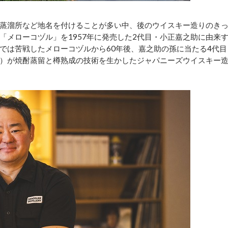
蒸溜所など地名を付けることが多い中、後のウイスキー造りのき
「メローコヅル」を1957年に発売した2代目・小正嘉之助に由来
では苦戦したメローコヅルから60年後、嘉之助の孫に当たる4代目
）が焼酎蒸留と樽熟成の技術を生かしたジャパニーズウイスキー