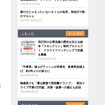
2025年11月4日
春だけじゃもったいないさくらの名所、加治川で秋
のマルシェ
2025年10月23日
ふむふむ
もっと見る
四日市の公害克服の歴史を伝える絵
本『スモックリン』制作プロジェク
ト クラウドファンディングで支援
を募集
2026年8月5日
「中東発」値上げラッシュが本格化 飲食料品値上
げ、約3年ぶりの多さに
2026年8月4日
ま
物価高でも「夏は家族で長距離ドライブ」 宿泊ド
違
ライブ予算4万円超、渋滞・猛暑への備えも必須
2026年8月3日
カルチャー
もっと見る