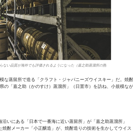
らない品質が海外でも評価されるようになった（嘉之助蒸溜所の熟
模な蒸留所で造る「クラフト・ジャパニーズウイスキー」だ。焼
県の「嘉之助（かのすけ）蒸溜所」（日置市）を訪ね、小規模な
海沿いにある「日本で一番海に近い蒸留所」が「嘉之助蒸溜所」
した焼酎メーカー「小正醸造」が、焼酎造りの技術を生かしてウイス