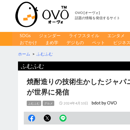
OVO [オーヴォ]
話題の情報を発信するサイト
コンテンツへ移動
検
SDGs
ジェンダー
ライフスタイル
エンタメ
索
おでかけ
まめ学
デジもの
ペット
ビジネ
ホーム
>
ふむふむ
ふむふむ
焼酎造りの技術生かしたジャパ
が世界に発信
bdot by OVO
2024年4月10日
ふむふむ
グルメ