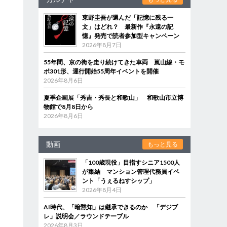
東野圭吾が選んだ「記憶に残る一
文」はどれ？ 最新作『永遠の記
憶』発売で読者参加型キャンペーン
2026年8月7日
55年間、京の街を走り続けてきた車両 嵐山線・モ
ボ301形、運行開始55周年イベントを開催
2026年8月6日
夏季企画展「秀吉・秀長と和歌山」 和歌山市立博
物館で8月8日から
2026年8月6日
動画
もっと見る
「100歳現役」目指すシニア1500人
が集結 マンション管理代務員イベ
ント「うぇるねすシップ」
2026年8月4日
AI時代、「暗黙知」は継承できるのか 「デジブ
レ」説明会／ラウンドテーブル
2026年8月3日