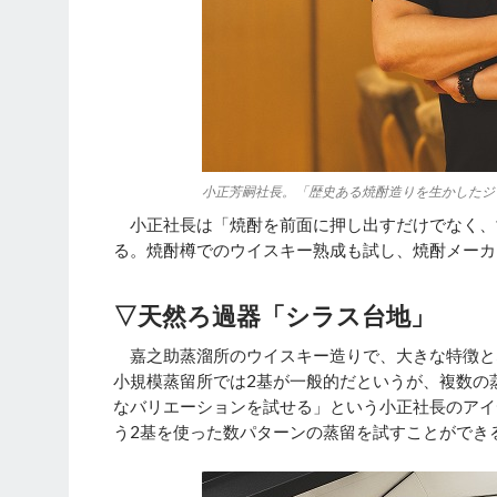
小正芳嗣社長。「歴史ある焼酎造りを生かしたジ
小正社長は「焼酎を前面に押し出すだけでなく、世
る。焼酎樽でのウイスキー熟成も試し、焼酎メーカ
▽天然ろ過器「シラス台地」
嘉之助蒸溜所のウイスキー造りで、大きな特徴と
小規模蒸留所では2基が一般的だというが、複数の
なバリエーションを試せる」という小正社長のアイ
う2基を使った数パターンの蒸留を試すことができ