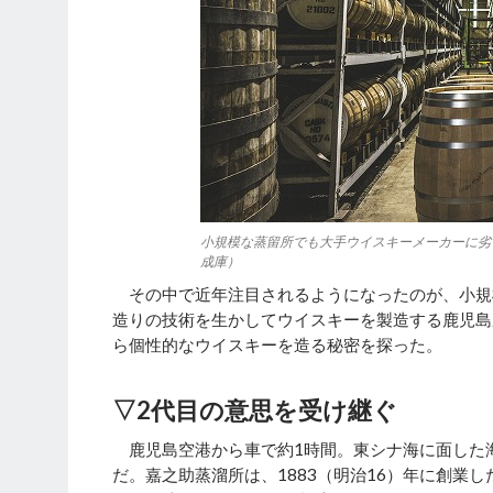
小規模な蒸留所でも大手ウイスキーメーカーに劣
成庫）
その中で近年注目されるようになったのが、小規
造りの技術を生かしてウイスキーを製造する鹿児島
ら個性的なウイスキーを造る秘密を探った。
▽
2
代目の意思を受け継ぐ
鹿児島空港から車で約1時間。東シナ海に面した
だ。嘉之助蒸溜所は、1883（明治16）年に創業