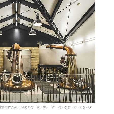
度蒸留するが、3基あれば「左・中」「左・右」などいろいろなパタ