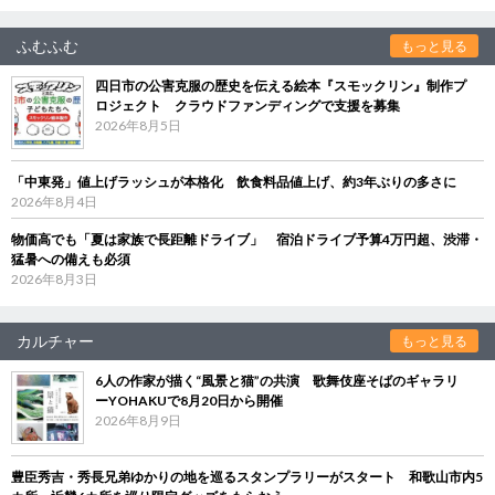
ふむふむ
もっと見る
四日市の公害克服の歴史を伝える絵本『スモックリン』制作プ
ロジェクト クラウドファンディングで支援を募集
2026年8月5日
「中東発」値上げラッシュが本格化 飲食料品値上げ、約3年ぶりの多さに
2026年8月4日
物価高でも「夏は家族で長距離ドライブ」 宿泊ドライブ予算4万円超、渋滞・
猛暑への備えも必須
2026年8月3日
カルチャー
もっと見る
6人の作家が描く“風景と猫”の共演 歌舞伎座そばのギャラリ
ーYOHAKUで8月20日から開催
2026年8月9日
豊臣秀吉・秀長兄弟ゆかりの地を巡るスタンプラリーがスタート 和歌山市内5