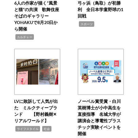
6人の作家が描く“風景
弓ヶ浜（鳥取）が初勝
と猫”の共演 歌舞伎座
利 全日本学童野球の1
そばのギャラリー
回戦
YOHAKUで8月20日か
,
スポーツ
ら開催
,
カルチャー
LVに敗訴して人気が出
ノーベル賞受賞・白川
た ミルクティーブラ
英樹博士が小中高生を
ンド 【野村義樹✕
直接指導 名城大学が
リアルワールド】
講演会と導電性プラス
チック実験イベントを
,
,
ライフスタイル
社会
開催