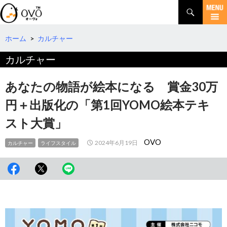
検
索
コ
ン
テ
ホーム
>
カルチャー
ン
カルチャー
ツ
へ
移
あなたの物語が絵本になる 賞金30万
動
円＋出版化の「第1回YOMO絵本テキ
スト大賞」
OVO
2024年6月19日
カルチャー
ライフスタイル