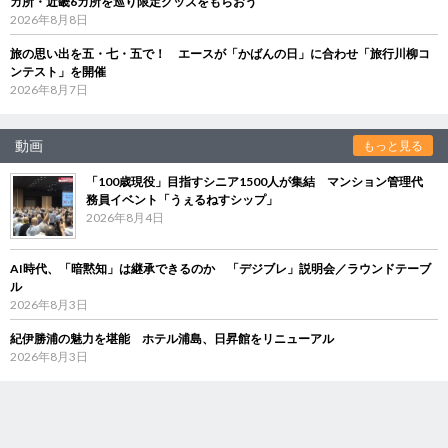
カ所・近畿6カ所を巡り限定グッズをもらおう
2026年8月8日
旅の思い出を五・七・五で！ エースが「かばんの日」に合わせ「旅行川柳コ
ンテスト」を開催
2026年8月7日
動画
もっと見る
「100歳現役」目指すシニア1500人が集結 マンション管理代
務員イベント「うぇるねすシップ」
2026年8月4日
AI時代、「暗黙知」は継承できるのか 「デジブレ」説明会／ラウンドテーブ
ル
2026年8月3日
紀伊勝浦の魅力を堪能 ホテル浦島、日昇館をリニューアル
2026年8月3日