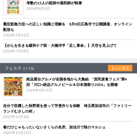
考塾の15人の医師や薬剤師が執筆
2026年8月5日
重症筋無力症への正しい知識と理解を 8月8日広島市で公開講座、オンライン
配信も
2026年7月31日
【がんを生きる緩和ケア医・大橋洋平「足し算命」】天空を見上げて
2026年7月28日
フェスティバル
もっと見る
絶品屋台グルメが全国各地から大集結 “庶民派食フェス”第4
回「川口×絶品グルメビール＆日本酒祭り2026」を開催
2026年4月15日
自分で収穫した秋野菜を使って芋煮作りを体験 埼玉県加須市の「ファミリー
ランドむさしの村」
2025年11月4日
春だけじゃもったいないさくらの名所、加治川で秋のマルシェ
2025年10月23日