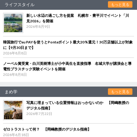
ライフスタイル
もっと見る
新しい水辺の過ごし方を提案 札幌市・豊平川でイベント「川
見2026」を開催
2026年8月9日
韓国旅行でau PAYを使うとPontaポイント最大20％還元！30万店舗以上が対象
に【9月30日まで】
2026年8月8日
ノーベル賞受賞・白川英樹博士が小中高生を直接指導 名城大学が講演会と導
電性プラスチック実験イベントを開催
2026年8月8日
まめ学
もっと見る
写真に埋まっている位置情報はおっかないのか 【岡嶋教授の
デジタル指南】
2026年7月22日
ゼロトラストって何？ 【岡嶋教授のデジタル指南】
2026年6月18日