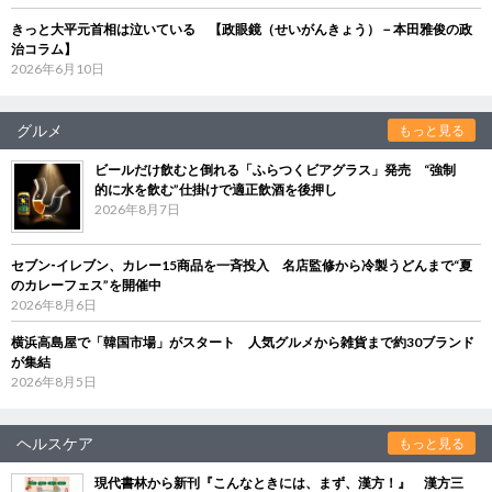
きっと大平元首相は泣いている 【政眼鏡（せいがんきょう）－本田雅俊の政
治コラム】
2026年6月10日
グルメ
もっと見る
ビールだけ飲むと倒れる「ふらつくビアグラス」発売 “強制
的に水を飲む”仕掛けで適正飲酒を後押し
2026年8月7日
セブン‐イレブン、カレー15商品を一斉投入 名店監修から冷製うどんまで“夏
のカレーフェス”を開催中
2026年8月6日
横浜高島屋で「韓国市場」がスタート 人気グルメから雑貨まで約30ブランド
が集結
2026年8月5日
ヘルスケア
もっと見る
現代書林から新刊『こんなときには、まず、漢方！』 漢方三