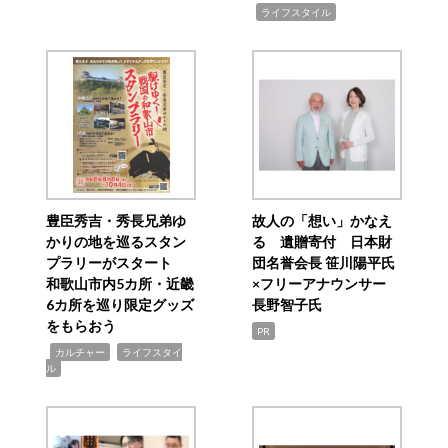
,
ライフスタイル
豊臣秀吉・秀長兄弟ゆ
故人の「想い」かなえ
かりの地を巡るスタン
る 遺贈寄付 日本財
プラリーがスタート
団名誉会長 笹川陽平氏
和歌山市内5カ所・近畿
×フリーアナウンサー
6カ所を巡り限定グッズ
長野智子氏
をもらおう
PR
,
,
カルチャー
ライフスタイ
ル