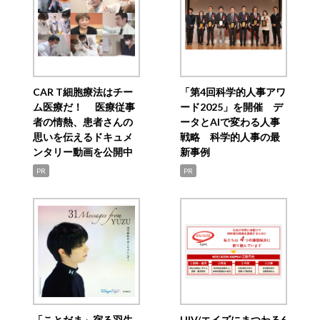
CAR T細胞療法はチー
「第4回科学的人事アワ
ム医療だ！ 医療従事
ード2025」を開催 デ
者の情熱、患者さんの
ータとAIで変わる人事
思いを伝えるドキュメ
戦略 科学的人事の最
ンタリー動画を公開中
新事例
PR
PR
「ことだま」宿る羽生
HIV/エイズにまつわる6