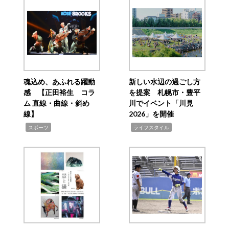
魂込め、あふれる躍動
新しい水辺の過ごし方
感 【正田裕生 コラ
を提案 札幌市・豊平
ム 直線・曲線・斜め
川でイベント「川見
線】
2026」を開催
,
,
スポーツ
ライフスタイル