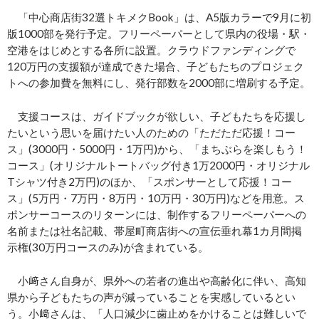
「中心商店街32選トキメクBook」は、A5版カラーで9月に初
版1000部を発行予定。フリーペーパーとして県内の役場・駅・
空港をはじめとする各所に設置。クラウドファンディングで
120万円の支援額が達成できた場合、子どもたちのプロジェク
トへの参加費を無料にし、発行部数を2000部に増刷する予定。
支援コースは、ガイドブックが欲しい、子どもたちを応援し
たいという思いを届けたい人のための「ただただ応援！コー
ス」(3000円・5000円・1万円)から、「まちぶらを楽しもう！
コース」(オリジナルトートバッグ付き1万2000円・オリジナル
Tシャツ付き2万円)のほか、「スポンサーとして応援！コー
ス」(5万円・7万円・8万円・10万円・30万円)などを用意。ス
ポンサーコースのリターンには、制作するフリーペーパーへの
名前または社名記載、帯屋町商店街への宣伝垂れ幕1カ月間掲
示権(30万円コースのみ)が含まれている。
小﨑さん自身が、県外への若者の進出や高齢化に伴い、高知
県から子どもたちの声が減っていることを実感しているとい
う。小﨑さんは、「人口減少に歯止めをかけることは難しいで