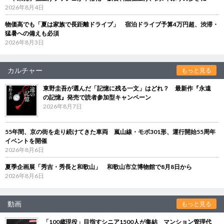
2026年8月4日
物価高でも「夏は家族で長距離ドライブ」 宿泊ドライブ予算4万円超、渋滞・
猛暑への備えも必須
2026年8月3日
カルチャー
もっと見る
東野圭吾が選んだ「記憶に残る一文」はどれ？ 最新作『永遠
の記憶』発売で読者参加型キャンペーン
2026年8月7日
55年間、京の街を走り続けてきた車両 嵐山線・モボ301形、運行開始55周年
イベントを開催
2026年8月6日
夏季企画展「秀吉・秀長と和歌山」 和歌山市立博物館で8月8日から
2026年8月6日
動画
もっと見る
「100歳現役」目指すシニア1500人が集結 マンション管理代