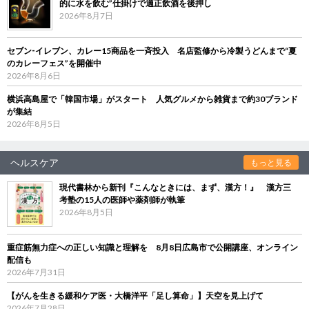
的に水を飲む”仕掛けで適正飲酒を後押し
2026年8月7日
セブン‐イレブン、カレー15商品を一斉投入 名店監修から冷製うどんまで“夏
のカレーフェス”を開催中
2026年8月6日
横浜高島屋で「韓国市場」がスタート 人気グルメから雑貨まで約30ブランド
が集結
2026年8月5日
ヘルスケア
もっと見る
現代書林から新刊『こんなときには、まず、漢方！』 漢方三
考塾の15人の医師や薬剤師が執筆
2026年8月5日
重症筋無力症への正しい知識と理解を 8月8日広島市で公開講座、オンライン
配信も
2026年7月31日
【がんを生きる緩和ケア医・大橋洋平「足し算命」】天空を見上げて
2026年7月28日