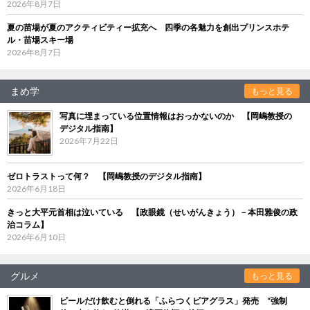
2026年8月7日
夏の苗場が夏のアクティビティー拡充へ 四季の各魅力を創出プリンスホテ
ル・苗場スキー場
2026年8月7日
まめ学
もっと見る
写真に埋まっている位置情報はおっかないのか 【岡嶋教授の
デジタル指南】
2026年7月22日
ゼロトラストって何？ 【岡嶋教授のデジタル指南】
2026年6月18日
きっと大平元首相は泣いている 【政眼鏡（せいがんきょう）－本田雅俊の政
治コラム】
2026年6月10日
グルメ
もっと見る
ビールだけ飲むと倒れる「ふらつくビアグラス」発売 “強制