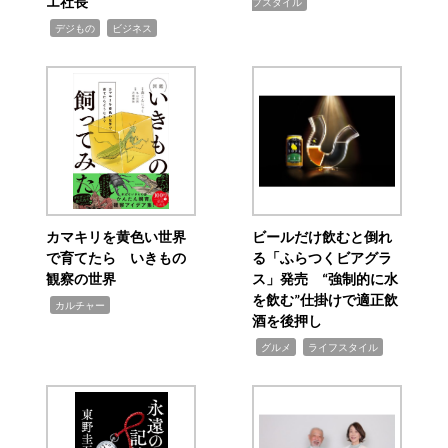
エ社長
フスタイル
,
,
デジもの
ビジネス
カマキリを黄色い世界
ビールだけ飲むと倒れ
で育てたら いきもの
る「ふらつくビアグラ
観察の世界
ス」発売 “強制的に水
を飲む”仕掛けで適正飲
,
カルチャー
酒を後押し
,
,
グルメ
ライフスタイル