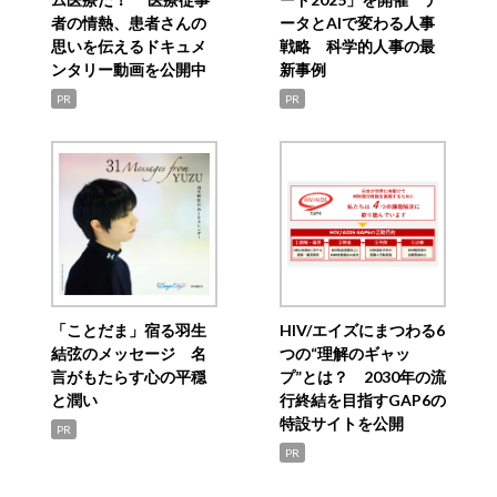
者の情熱、患者さんの
ータとAIで変わる人事
思いを伝えるドキュメ
戦略 科学的人事の最
ンタリー動画を公開中
新事例
PR
PR
「ことだま」宿る羽生
HIV/エイズにまつわる6
結弦のメッセージ 名
つの“理解のギャッ
言がもたらす心の平穏
プ”とは？ 2030年の流
と潤い
行終結を目指すGAP6の
特設サイトを公開
PR
PR