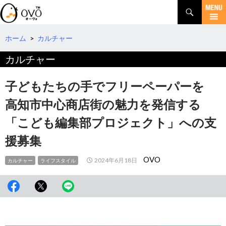
検
索
コ
ン
テ
ホーム
>
カルチャー
ン
カルチャー
ツ
へ
移
子どもたちの手でフリーペーパーを
動
高知市中心商店街の魅力を発信する
「こども編集部プロジェクト」への支
援募集
OVO
2024年6月18日
カルチャー
ライフスタイル