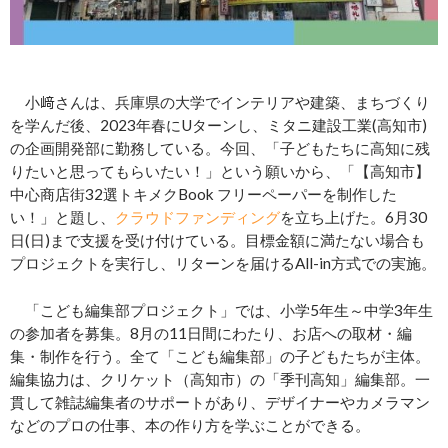
小﨑さんは、兵庫県の大学でインテリアや建築、まちづくり
を学んだ後、2023年春にUターンし、ミタニ建設工業(高知市)
の企画開発部に勤務している。今回、「子どもたちに高知に残
りたいと思ってもらいたい！」という願いから、「【高知市】
中心商店街32選トキメクBook フリーペーパーを制作した
い！」と題し、
クラウドファンディング
を立ち上げた。6月30
日(日)まで支援を受け付けている。目標金額に満たない場合も
プロジェクトを実行し、リターンを届けるAll-in方式での実施。
「こども編集部プロジェクト」では、小学5年生～中学3年生
の参加者を募集。8月の11日間にわたり、お店への取材・編
集・制作を行う。全て「こども編集部」の子どもたちが主体。
編集協力は、クリケット（高知市）の「季刊高知」編集部。一
貫して雑誌編集者のサポートがあり、デザイナーやカメラマン
などのプロの仕事、本の作り方を学ぶことができる。