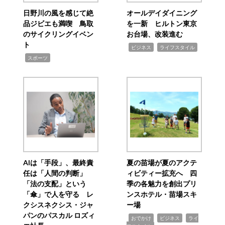
日野川の風を感じて絶
オールデイダイニング
品ジビエも満喫 鳥取
を一新 ヒルトン東京
のサイクリングイベン
お台場、改装進む
ト
,
,
ビジネス
ライフスタイル
,
スポーツ
AIは「手段」、最終責
夏の苗場が夏のアクテ
任は「人間の判断」
ィビティー拡充へ 四
「法の支配」という
季の各魅力を創出プリ
「傘」で人を守る レ
ンスホテル・苗場スキ
クシスネクシス・ジャ
ー場
パンのパスカル ロズィ
,
,
,
おでかけ
ビジネス
ライ