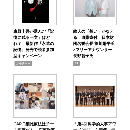
東野圭吾が選んだ「記
故人の「想い」かなえ
憶に残る一文」はど
る 遺贈寄付 日本財
れ？ 最新作『永遠の
団名誉会長 笹川陽平氏
記憶』発売で読者参加
×フリーアナウンサー
型キャンペーン
長野智子氏
,
カルチャー
PR
CAR T細胞療法はチー
「第4回科学的人事アワ
ム医療だ！ 医療従事
ード2025」を開催 デ