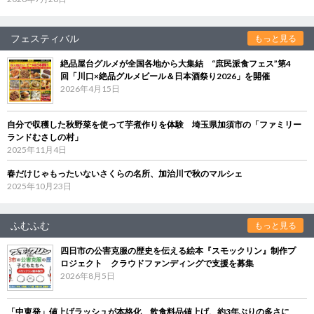
フェスティバル
もっと見る
絶品屋台グルメが全国各地から大集結 “庶民派食フェス”第4
回「川口×絶品グルメビール＆日本酒祭り2026」を開催
2026年4月15日
自分で収穫した秋野菜を使って芋煮作りを体験 埼玉県加須市の「ファミリー
ランドむさしの村」
2025年11月4日
春だけじゃもったいないさくらの名所、加治川で秋のマルシェ
2025年10月23日
ふむふむ
もっと見る
四日市の公害克服の歴史を伝える絵本『スモックリン』制作プ
ロジェクト クラウドファンディングで支援を募集
2026年8月5日
「中東発」値上げラッシュが本格化 飲食料品値上げ、約3年ぶりの多さに