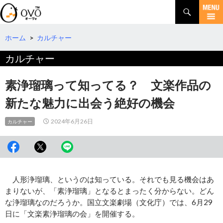
検
索
コ
ン
テ
ホーム
>
カルチャー
ン
カルチャー
ツ
へ
移
素浄瑠璃って知ってる？ 文楽作品の
動
新たな魅力に出会う絶好の機会
2024年6月26日
カルチャー
人形浄瑠璃、というのは知っている。それでも見る機会はあ
まりないが、「素浄瑠璃」となるとまったく分からない。どん
な浄瑠璃なのだろうか。国立文楽劇場（文化庁）では、6月29
日に「文楽素浄瑠璃の会」を開催する。