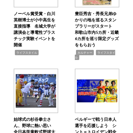
ノーベル賞受賞・白川
豊臣秀吉・秀長兄弟ゆ
英樹博士が小中高生を
かりの地を巡るスタン
直接指導 名城大学が
プラリーがスタート
講演会と導電性プラス
和歌山市内5カ所・近畿
チック実験イベントを
6カ所を巡り限定グッズ
開催
をもらおう
,
,
,
ライフスタイル
カルチャー
ライフスタイ
ル
始球式の杉谷拳士さ
ベルギーで戦う日本人
ん、野球に熱い思い
選手を応援しよう シ
全日本学童軟式野球大
ント＝トロイデン戦全