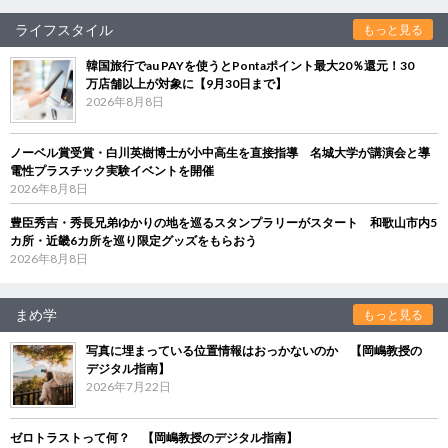
ライフスタイル
もっと見る
韓国旅行でau PAYを使うとPontaポイント最大20％還元！30
万店舗以上が対象に【9月30日まで】
2026年8月8日
ノーベル賞受賞・白川英樹博士が小中高生を直接指導 名城大学が講演会と導
電性プラスチック実験イベントを開催
2026年8月8日
豊臣秀吉・秀長兄弟ゆかりの地を巡るスタンプラリーがスタート 和歌山市内5
カ所・近畿6カ所を巡り限定グッズをもらおう
2026年8月8日
まめ学
もっと見る
写真に埋まっている位置情報はおっかないのか 【岡嶋教授の
デジタル指南】
2026年7月22日
ゼロトラストって何？ 【岡嶋教授のデジタル指南】