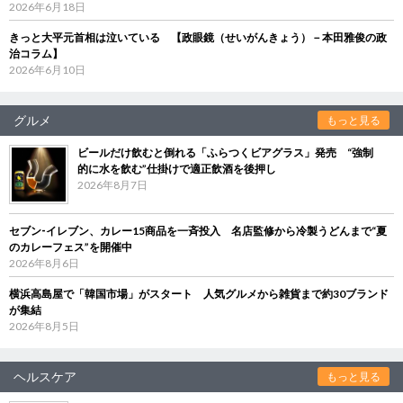
2026年6月18日
きっと大平元首相は泣いている 【政眼鏡（せいがんきょう）－本田雅俊の政
治コラム】
2026年6月10日
グルメ
もっと見る
ビールだけ飲むと倒れる「ふらつくビアグラス」発売 “強制
的に水を飲む”仕掛けで適正飲酒を後押し
2026年8月7日
セブン‐イレブン、カレー15商品を一斉投入 名店監修から冷製うどんまで“夏
のカレーフェス”を開催中
2026年8月6日
横浜高島屋で「韓国市場」がスタート 人気グルメから雑貨まで約30ブランド
が集結
2026年8月5日
ヘルスケア
もっと見る