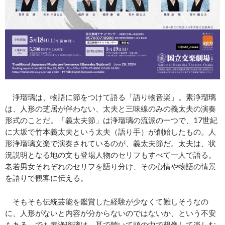
浄瑠璃は、物語に節をつけて語る「語り物音楽」。素浄瑠璃
は、人形の芝居が伴わない、太夫と三味線のみの義太夫の演奏
形式のことだ。「義太夫節」は浄瑠璃の流派の一つで、17世紀
に大坂で竹本義太夫という太夫（語り手）が創始したもの。人
形浄瑠璃文楽で演奏されているのが、義太夫節だ。太夫は、状
況説明となる地の文も登場人物のセリフもすべて一人で語る。
老若男女それぞれのセリフを語り分け、その心情や物語の情景
を語りで観客に伝える。
そもそも伝統芸能を鑑賞した経験が少なくて難しそうなの
に、人形がないと内容が分からないのではないか、という不安
もある。でも素浄瑠璃は、耳で聴いて頭の中で想像して楽しむ