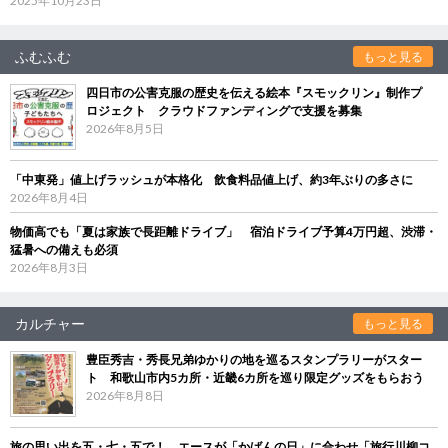
2025年10月23日
ふむふむ
もっと見る
四日市の公害克服の歴史を伝える絵本『スモックリン』制作プ
ロジェクト クラウドファンディングで支援を募集
2026年8月5日
「中東発」値上げラッシュが本格化 飲食料品値上げ、約3年ぶりの多さに
2026年8月4日
物価高でも「夏は家族で長距離ドライブ」 宿泊ドライブ予算4万円超、渋滞・
猛暑への備えも必須
2026年8月3日
カルチャー
もっと見る
豊臣秀吉・秀長兄弟ゆかりの地を巡るスタンプラリーがスター
ト 和歌山市内5カ所・近畿6カ所を巡り限定グッズをもらおう
2026年8月8日
旅の思い出を五・七・五で！ エースが「かばんの日」に合わせ「旅行川柳コ