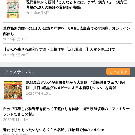
現代書林から新刊『こんなときには、まず、漢方！』 漢方三
考塾の15人の医師や薬剤師が執筆
2026年8月5日
重症筋無力症への正しい知識と理解を 8月8日広島市で公開講座、オンライン
配信も
2026年7月31日
【がんを生きる緩和ケア医・大橋洋平「足し算命」】天空を見上げて
2026年7月28日
フェスティバル
もっと見る
絶品屋台グルメが全国各地から大集結 “庶民派食フェス”第4
回「川口×絶品グルメビール＆日本酒祭り2026」を開催
2026年4月15日
自分で収穫した秋野菜を使って芋煮作りを体験 埼玉県加須市の「ファミリー
ランドむさしの村」
2025年11月4日
春だけじゃもったいないさくらの名所、加治川で秋のマルシェ