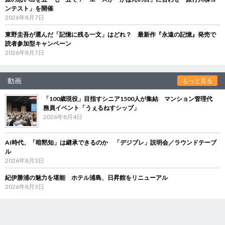
ンテスト」を開催
2026年8月7日
東野圭吾が選んだ「記憶に残る一文」はどれ？ 最新作『永遠の記憶』発売で
読者参加型キャンペーン
2026年8月7日
動画
もっと見る
「100歳現役」目指すシニア1500人が集結 マンション管理代
務員イベント「うぇるねすシップ」
2026年8月4日
AI時代、「暗黙知」は継承できるのか 「デジブレ」説明会／ラウンドテーブ
ル
2026年8月3日
紀伊勝浦の魅力を堪能 ホテル浦島、日昇館をリニューアル
2026年8月3日