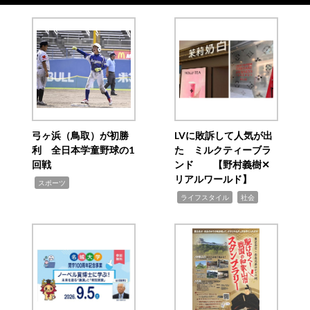
弓ヶ浜（鳥取）が初勝
LVに敗訴して人気が出
利 全日本学童野球の1
た ミルクティーブラ
回戦
ンド 【野村義樹✕
リアルワールド】
,
スポーツ
,
,
ライフスタイル
社会