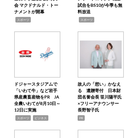
会 マクドナルド・トー
試合をBS10が今季も無
ナメントが開幕
料放送
,
,
スポーツ
スポーツ
ドジャースタジアムで
故人の「想い」かなえ
「いわて牛」など岩手
る 遺贈寄付 日本財
県産農畜産物をPR JA
団名誉会長 笹川陽平氏
全農いわてが8月10日～
×フリーアナウンサー
12日に実施
長野智子氏
,
,
スポーツ
ビジネス
PR