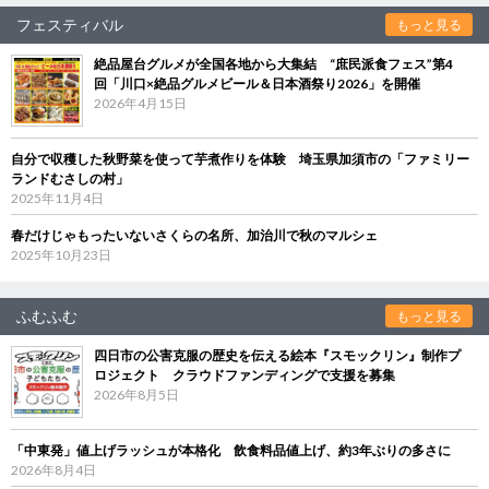
フェスティバル
もっと見る
絶品屋台グルメが全国各地から大集結 “庶民派食フェス”第4
回「川口×絶品グルメビール＆日本酒祭り2026」を開催
2026年4月15日
自分で収穫した秋野菜を使って芋煮作りを体験 埼玉県加須市の「ファミリー
ランドむさしの村」
2025年11月4日
春だけじゃもったいないさくらの名所、加治川で秋のマルシェ
2025年10月23日
ふむふむ
もっと見る
四日市の公害克服の歴史を伝える絵本『スモックリン』制作プ
ロジェクト クラウドファンディングで支援を募集
2026年8月5日
「中東発」値上げラッシュが本格化 飲食料品値上げ、約3年ぶりの多さに
2026年8月4日