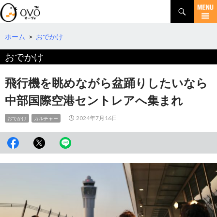
検
索
コ
ン
テ
ホーム
>
おでかけ
ン
おでかけ
ツ
へ
移
飛行機を眺めながら盆踊りしたいなら
動
中部国際空港セントレアへ集まれ
2024年7月16日
おでかけ
カルチャー