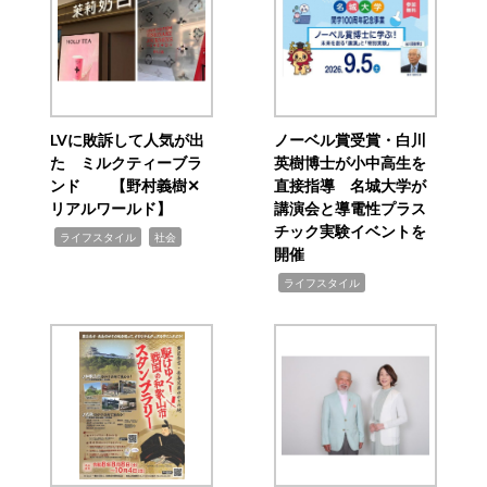
LVに敗訴して人気が出
ノーベル賞受賞・白川
た ミルクティーブラ
英樹博士が小中高生を
ンド 【野村義樹✕
直接指導 名城大学が
リアルワールド】
講演会と導電性プラス
チック実験イベントを
,
,
ライフスタイル
社会
開催
,
ライフスタイル