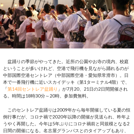
盆踊りの季節がやってきた。近所の公園やお寺の境内、校庭
ということが多いけれど、空港で飛行機を見ながら踊れるのが
中部国際空港セントレア（中部国際空港・愛知県常滑市）。日
本で一番飛行機に近いスカイデッキ（第1ターミナル4階）で、
「
第14回セントレア盆踊り
」が7月20、21日の2日間開催され
る。時間は18時30分～20時。参加費無料。
このセントレア盆踊りは2009年から毎年開催している夏の恒
例行事だが、コロナ禍で2020年以降の開催が見送られ、昨年よ
うやく再開した。今年は5年ぶりにコロナ禍前と同規模となる2
日間の開催になる。名古屋グランパスとのタイアップもあり、