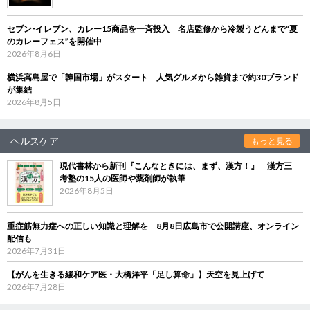
セブン‐イレブン、カレー15商品を一斉投入 名店監修から冷製うどんまで“夏
のカレーフェス”を開催中
2026年8月6日
横浜高島屋で「韓国市場」がスタート 人気グルメから雑貨まで約30ブランド
が集結
2026年8月5日
ヘルスケア
もっと見る
現代書林から新刊『こんなときには、まず、漢方！』 漢方三
考塾の15人の医師や薬剤師が執筆
2026年8月5日
重症筋無力症への正しい知識と理解を 8月8日広島市で公開講座、オンライン
配信も
2026年7月31日
【がんを生きる緩和ケア医・大橋洋平「足し算命」】天空を見上げて
2026年7月28日