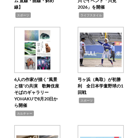
ム 直線・曲線・斜め
川でイベント「川見
線】
2026」を開催
,
,
スポーツ
ライフスタイル
6人の作家が描く“風景
弓ヶ浜（鳥取）が初勝
と猫”の共演 歌舞伎座
利 全日本学童野球の1
そばのギャラリー
回戦
YOHAKUで8月20日か
,
スポーツ
ら開催
,
カルチャー