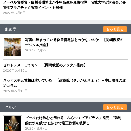
ノーベル賞受賞・白川英樹博士が小中高生を直接指導 名城大学が講演会と導
電性プラスチック実験イベントを開催
2026年8月8日
まめ学
もっと見る
写真に埋まっている位置情報はおっかないのか 【岡嶋教授の
デジタル指南】
2026年7月22日
ゼロトラストって何？ 【岡嶋教授のデジタル指南】
2026年6月18日
きっと大平元首相は泣いている 【政眼鏡（せいがんきょう）－本田雅俊の政
治コラム】
2026年6月10日
グルメ
もっと見る
ビールだけ飲むと倒れる「ふらつくビアグラス」発売 “強制
的に水を飲む”仕掛けで適正飲酒を後押し
2026年8月7日