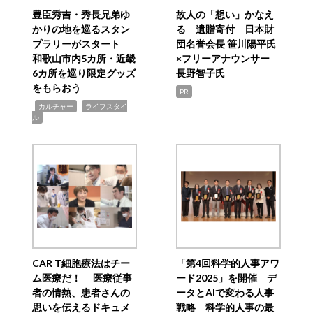
豊臣秀吉・秀長兄弟ゆ
故人の「想い」かなえ
かりの地を巡るスタン
る 遺贈寄付 日本財
プラリーがスタート
団名誉会長 笹川陽平氏
和歌山市内5カ所・近畿
×フリーアナウンサー
6カ所を巡り限定グッズ
長野智子氏
をもらおう
PR
,
,
カルチャー
ライフスタイ
ル
CAR T細胞療法はチー
「第4回科学的人事アワ
ム医療だ！ 医療従事
ード2025」を開催 デ
者の情熱、患者さんの
ータとAIで変わる人事
思いを伝えるドキュメ
戦略 科学的人事の最