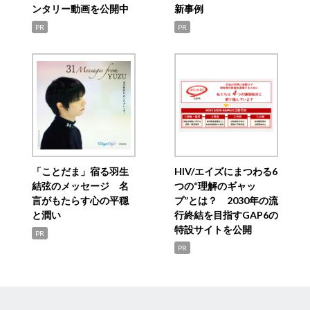
ンタリー動画を公開中
新事例
PR
PR
「ことだま」宿る羽生
HIV/エイズにまつわる6
結弦のメッセージ 名
つの“理解のギャッ
言がもたらす心の平穏
プ”とは？ 2030年の流
と潤い
行終結を目指すGAP6の
特設サイトを公開
PR
PR