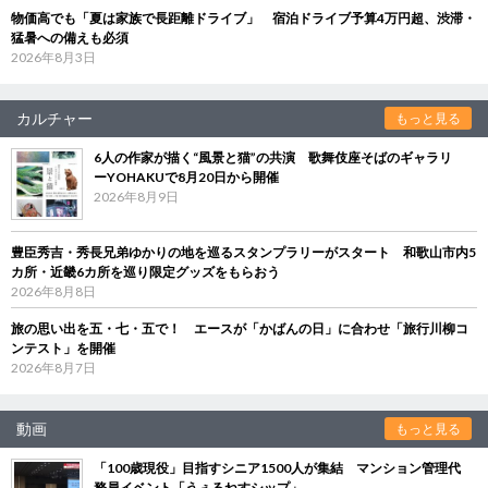
物価高でも「夏は家族で長距離ドライブ」 宿泊ドライブ予算4万円超、渋滞・
猛暑への備えも必須
2026年8月3日
カルチャー
もっと見る
6人の作家が描く“風景と猫”の共演 歌舞伎座そばのギャラリ
ーYOHAKUで8月20日から開催
2026年8月9日
豊臣秀吉・秀長兄弟ゆかりの地を巡るスタンプラリーがスタート 和歌山市内5
カ所・近畿6カ所を巡り限定グッズをもらおう
2026年8月8日
旅の思い出を五・七・五で！ エースが「かばんの日」に合わせ「旅行川柳コ
ンテスト」を開催
2026年8月7日
動画
もっと見る
「100歳現役」目指すシニア1500人が集結 マンション管理代
務員イベント「うぇるねすシップ」