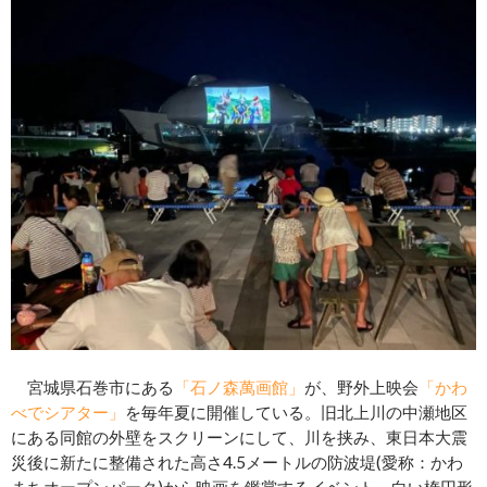
宮城県石巻市にある
「石ノ森萬画館」
が、野外上映会
「かわ
べでシアター」
を毎年夏に開催している。旧北上川の中瀬地区
にある同館の外壁をスクリーンにして、川を挟み、東日本大震
災後に新たに整備された高さ4.5メートルの防波堤(愛称：かわ