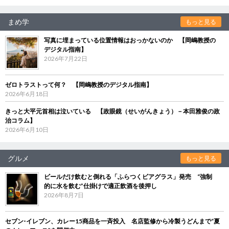
まめ学
もっと見る
写真に埋まっている位置情報はおっかないのか 【岡嶋教授の
デジタル指南】
2026年7月22日
ゼロトラストって何？ 【岡嶋教授のデジタル指南】
2026年6月18日
きっと大平元首相は泣いている 【政眼鏡（せいがんきょう）－本田雅俊の政
治コラム】
2026年6月10日
グルメ
もっと見る
ビールだけ飲むと倒れる「ふらつくビアグラス」発売 “強制
的に水を飲む”仕掛けで適正飲酒を後押し
2026年8月7日
セブン‐イレブン、カレー15商品を一斉投入 名店監修から冷製うどんまで“夏