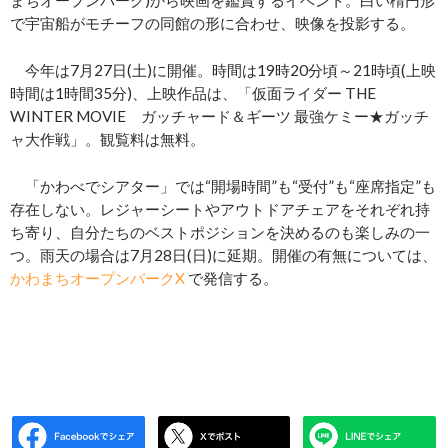
まちオープンパーク)から映画を鑑賞するイベント。白い楕円形
で宇宙船がモチーフの同館の形に合わせ、映像を投影する。
今年は7月27日(土)に開催。時間は19時20分頃～21時頃(上映
時間は1時間35分)、上映作品は、「仮面ライダー THE
WINTER MOVIE ガッチャード＆ギーツ 最強ケミー★ガッチ
ャ大作戦」。観覧料は無料。
「かわべでシアター」では“開場時間”も“受付”も“座席指定”も
存在しない。レジャーシートやアウトドアチェアをそれぞれ持
ち寄り、自分たちのベストポジションを決めるのも楽しみの一
つ。雨天の場合は7月28日(日)に延期。開催の有無については、
かわまちオープンパークX
で発信する。