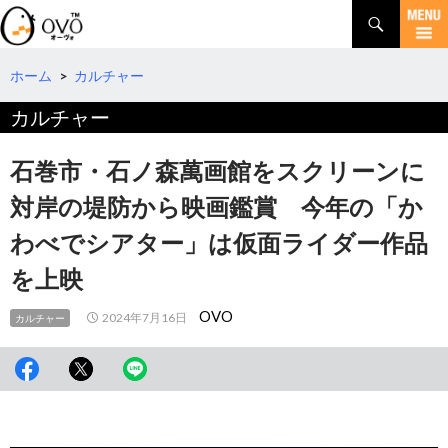
検
索
コ
ン
テ
ホーム
>
カルチャー
ン
カルチャー
ツ
へ
移
石巻市・石ノ森萬画館をスクリーンに
動
対岸の堤防から映画鑑賞 今年の「か
わべでシアター」は仮面ライダー作品
を上映
OVO
2024年7月16日
カルチャー