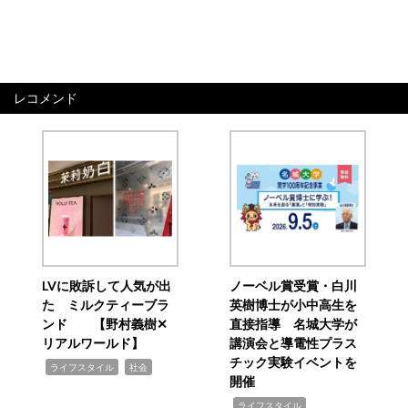
レコメンド
LVに敗訴して人気が出
ノーベル賞受賞・白川
た ミルクティーブラ
英樹博士が小中高生を
ンド 【野村義樹✕
直接指導 名城大学が
リアルワールド】
講演会と導電性プラス
チック実験イベントを
,
,
ライフスタイル
社会
開催
,
ライフスタイル