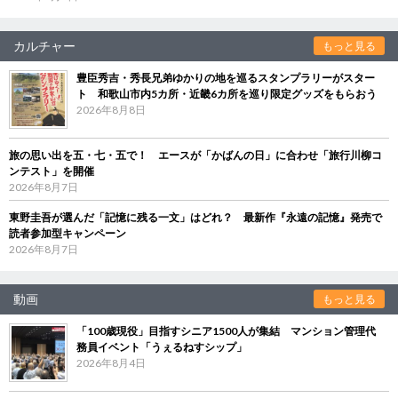
カルチャー
もっと見る
豊臣秀吉・秀長兄弟ゆかりの地を巡るスタンプラリーがスター
ト 和歌山市内5カ所・近畿6カ所を巡り限定グッズをもらおう
2026年8月8日
旅の思い出を五・七・五で！ エースが「かばんの日」に合わせ「旅行川柳コ
ンテスト」を開催
2026年8月7日
東野圭吾が選んだ「記憶に残る一文」はどれ？ 最新作『永遠の記憶』発売で
読者参加型キャンペーン
2026年8月7日
動画
もっと見る
「100歳現役」目指すシニア1500人が集結 マンション管理代
務員イベント「うぇるねすシップ」
2026年8月4日