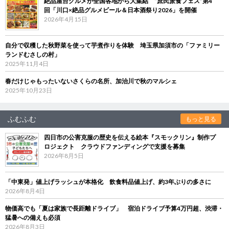
絶品屋台グルメが全国各地から大集結 “庶民派食フェス”第4
回「川口×絶品グルメビール＆日本酒祭り2026」を開催
2026年4月15日
自分で収穫した秋野菜を使って芋煮作りを体験 埼玉県加須市の「ファミリー
ランドむさしの村」
2025年11月4日
春だけじゃもったいないさくらの名所、加治川で秋のマルシェ
2025年10月23日
ふむふむ
もっと見る
四日市の公害克服の歴史を伝える絵本『スモックリン』制作プ
ロジェクト クラウドファンディングで支援を募集
2026年8月5日
「中東発」値上げラッシュが本格化 飲食料品値上げ、約3年ぶりの多さに
2026年8月4日
物価高でも「夏は家族で長距離ドライブ」 宿泊ドライブ予算4万円超、渋滞・
猛暑への備えも必須
2026年8月3日