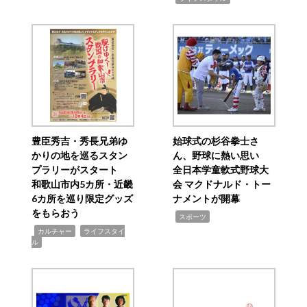
豊臣秀吉・秀長兄弟ゆ
始球式の杉谷拳士さ
かりの地を巡るスタン
ん、野球に熱い思い
プラリーがスタート
全日本学童軟式野球大
和歌山市内5カ所・近畿
会 マクドナルド・トー
6カ所を巡り限定グッズ
ナメントが開幕
をもらおう
,
スポーツ
,
,
カルチャー
ライフスタイ
ル