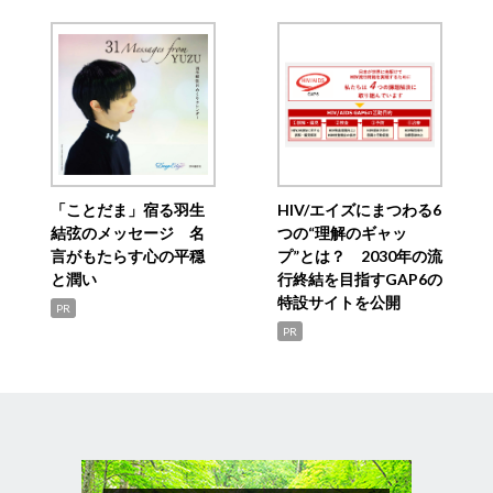
「ことだま」宿る羽生
HIV/エイズにまつわる6
結弦のメッセージ 名
つの“理解のギャッ
言がもたらす心の平穏
プ”とは？ 2030年の流
と潤い
行終結を目指すGAP6の
特設サイトを公開
PR
PR