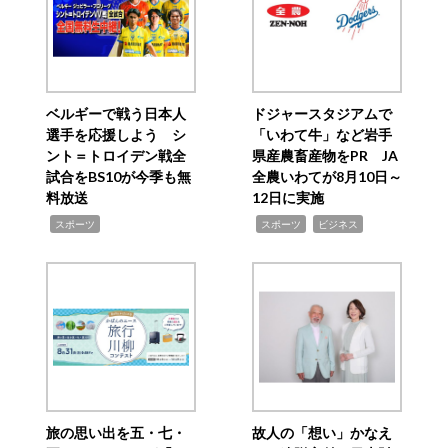
ベルギーで戦う日本人
ドジャースタジアムで
選手を応援しよう シ
「いわて牛」など岩手
ント＝トロイデン戦全
県産農畜産物をPR JA
試合をBS10が今季も無
全農いわてが8月10日～
料放送
12日に実施
,
,
,
スポーツ
スポーツ
ビジネス
旅の思い出を五・七・
故人の「想い」かなえ