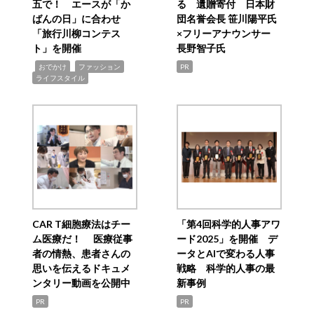
五で！ エースが「か
る 遺贈寄付 日本財
ばんの日」に合わせ
団名誉会長 笹川陽平氏
「旅行川柳コンテス
×フリーアナウンサー
ト」を開催
長野智子氏
,
,
,
おでかけ
ファッション
PR
ライフスタイル
CAR T細胞療法はチー
「第4回科学的人事アワ
ム医療だ！ 医療従事
ード2025」を開催 デ
者の情熱、患者さんの
ータとAIで変わる人事
思いを伝えるドキュメ
戦略 科学的人事の最
ンタリー動画を公開中
新事例
PR
PR