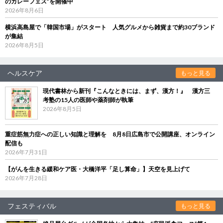
のカレーフェス”を開催中
2026年8月6日
横浜高島屋で「韓国市場」がスタート 人気グルメから雑貨まで約30ブランド
が集結
2026年8月5日
ヘルスケア
もっと見る
現代書林から新刊『こんなときには、まず、漢方！』 漢方三
考塾の15人の医師や薬剤師が執筆
2026年8月5日
重症筋無力症への正しい知識と理解を 8月8日広島市で公開講座、オンライン
配信も
2026年7月31日
【がんを生きる緩和ケア医・大橋洋平「足し算命」】天空を見上げて
2026年7月28日
フェスティバル
もっと見る