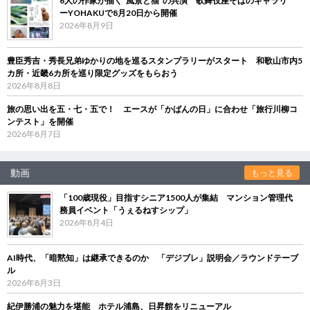
6人の作家が描く“風景と猫”の共演 歌舞伎座そばのギャラリ
ーYOHAKUで8月20日から開催
2026年8月9日
豊臣秀吉・秀長兄弟ゆかりの地を巡るスタンプラリーがスタート 和歌山市内5
カ所・近畿6カ所を巡り限定グッズをもらおう
2026年8月8日
旅の思い出を五・七・五で！ エースが「かばんの日」に合わせ「旅行川柳コ
ンテスト」を開催
2026年8月7日
動画
もっと見る
「100歳現役」目指すシニア1500人が集結 マンション管理代
務員イベント「うぇるねすシップ」
2026年8月4日
AI時代、「暗黙知」は継承できるのか 「デジブレ」説明会／ラウンドテーブ
ル
2026年8月3日
紀伊勝浦の魅力を堪能 ホテル浦島、日昇館をリニューアル