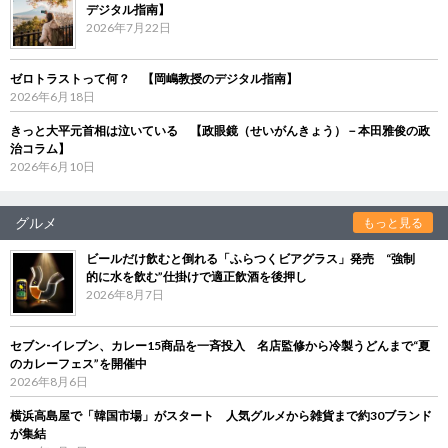
デジタル指南】
2026年7月22日
ゼロトラストって何？ 【岡嶋教授のデジタル指南】
2026年6月18日
きっと大平元首相は泣いている 【政眼鏡（せいがんきょう）－本田雅俊の政
治コラム】
2026年6月10日
グルメ
もっと見る
ビールだけ飲むと倒れる「ふらつくビアグラス」発売 “強制
的に水を飲む”仕掛けで適正飲酒を後押し
2026年8月7日
セブン‐イレブン、カレー15商品を一斉投入 名店監修から冷製うどんまで“夏
のカレーフェス”を開催中
2026年8月6日
横浜高島屋で「韓国市場」がスタート 人気グルメから雑貨まで約30ブランド
が集結