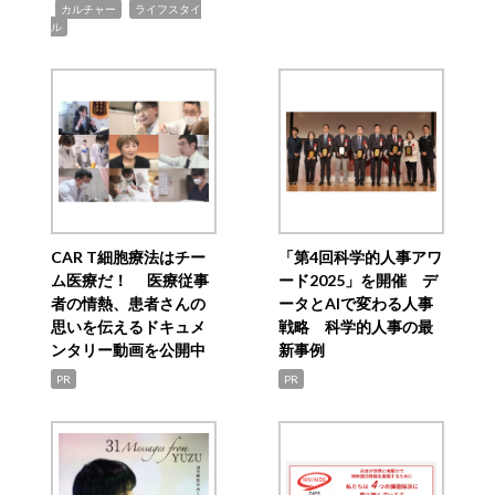
,
,
カルチャー
ライフスタイ
ル
CAR T細胞療法はチー
「第4回科学的人事アワ
ム医療だ！ 医療従事
ード2025」を開催 デ
者の情熱、患者さんの
ータとAIで変わる人事
思いを伝えるドキュメ
戦略 科学的人事の最
ンタリー動画を公開中
新事例
PR
PR