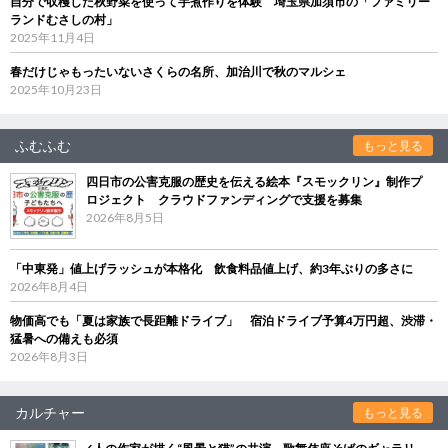
自分で収穫した秋野菜を使って芋煮作りを体験 埼玉県加須市の「ファミリー
ランドむさしの村」
2025年11月4日
春だけじゃもったいないさくらの名所、加治川で秋のマルシェ
2025年10月23日
ふむふむ
もっと見る
四日市の公害克服の歴史を伝える絵本『スモックリン』制作プ
ロジェクト クラウドファンディングで支援を募集
2026年8月5日
「中東発」値上げラッシュが本格化 飲食料品値上げ、約3年ぶりの多さに
2026年8月4日
物価高でも「夏は家族で長距離ドライブ」 宿泊ドライブ予算4万円超、渋滞・
猛暑への備えも必須
2026年8月3日
カルチャー
もっと見る