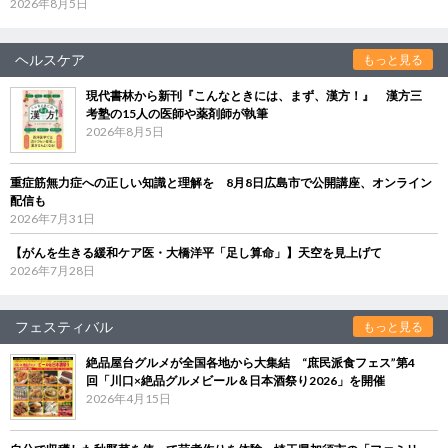
2026年8月5日
ヘルスケア
もっと見る
現代書林から新刊『こんなときには、まず、漢方！』 漢方三
考塾の15人の医師や薬剤師が執筆
2026年8月5日
重症筋無力症への正しい知識と理解を 8月8日広島市で公開講座、オンライン
配信も
2026年7月31日
【がんを生きる緩和ケア医・大橋洋平「足し算命」】天空を見上げて
2026年7月28日
フェスティバル
もっと見る
絶品屋台グルメが全国各地から大集結 “庶民派食フェス”第4
回「川口×絶品グルメビール＆日本酒祭り2026」を開催
2026年4月15日