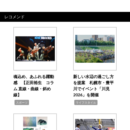
レコメンド
魂込め、あふれる躍動
新しい水辺の過ごし方
感 【正田裕生 コラ
を提案 札幌市・豊平
ム 直線・曲線・斜め
川でイベント「川見
線】
2026」を開催
,
,
スポーツ
ライフスタイル