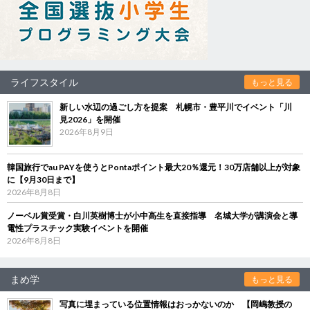
ライフスタイル
もっと見る
新しい水辺の過ごし方を提案 札幌市・豊平川でイベント「川
見2026」を開催
2026年8月9日
韓国旅行でau PAYを使うとPontaポイント最大20％還元！30万店舗以上が対象
に【9月30日まで】
2026年8月8日
ノーベル賞受賞・白川英樹博士が小中高生を直接指導 名城大学が講演会と導
電性プラスチック実験イベントを開催
2026年8月8日
まめ学
もっと見る
写真に埋まっている位置情報はおっかないのか 【岡嶋教授の