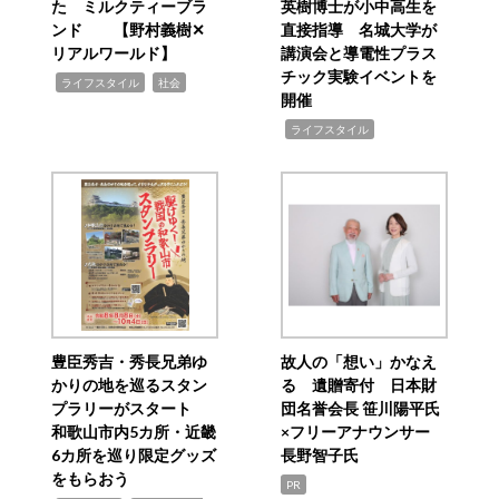
た ミルクティーブラ
英樹博士が小中高生を
ンド 【野村義樹✕
直接指導 名城大学が
リアルワールド】
講演会と導電性プラス
チック実験イベントを
,
,
ライフスタイル
社会
開催
,
ライフスタイル
豊臣秀吉・秀長兄弟ゆ
故人の「想い」かなえ
かりの地を巡るスタン
る 遺贈寄付 日本財
プラリーがスタート
団名誉会長 笹川陽平氏
和歌山市内5カ所・近畿
×フリーアナウンサー
6カ所を巡り限定グッズ
長野智子氏
をもらおう
PR