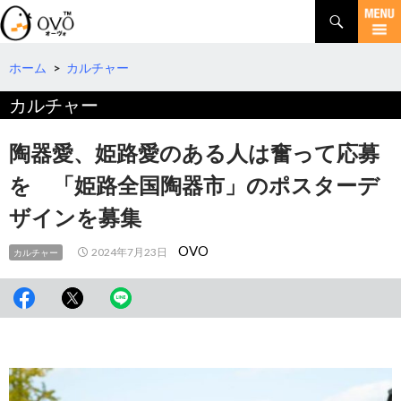
検
索
コ
ン
テ
ホーム
>
カルチャー
ン
カルチャー
ツ
へ
移
陶器愛、姫路愛のある人は奮って応募
動
を 「姫路全国陶器市」のポスターデ
ザインを募集
OVO
2024年7月23日
カルチャー