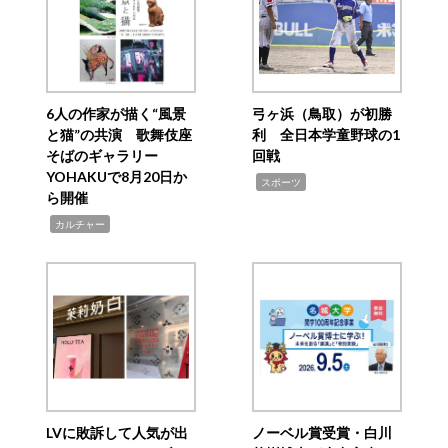
6人の作家が描く“風景
弓ヶ浜（鳥取）が初勝
と猫”の共演 歌舞伎座
利 全日本学童野球の1
そばのギャラリー
回戦
YOHAKUで8月20日か
,
スポーツ
ら開催
,
カルチャー
LVに敗訴して人気が出
ノーベル賞受賞・白川