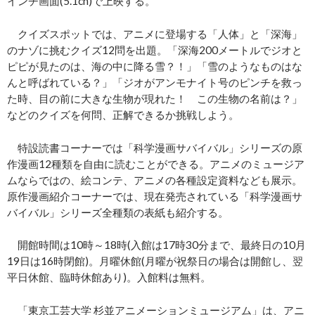
インチ画面(5.1ch)で上映する。
クイズスポットでは、アニメに登場する「人体」と「深海」
のナゾに挑むクイズ12問を出題。「深海200メートルでジオと
ピピが見たのは、海の中に降る雪？！」「雪のようなものはな
んと呼ばれている？」「ジオがアンモナイト号のピンチを救っ
た時、目の前に大きな生物が現れた！ この生物の名前は？」
などのクイズを何問、正解できるか挑戦しよう。
特設読書コーナーでは「科学漫画サバイバル」シリーズの原
作漫画12種類を自由に読むことができる。アニメのミュージア
ムならではの、絵コンテ、アニメの各種設定資料なども展示。
原作漫画紹介コーナーでは、現在発売されている「科学漫画サ
バイバル」シリーズ全種類の表紙も紹介する。
開館時間は10時～18時(入館は17時30分まで、最終日の10月
19日は16時閉館)。月曜休館(月曜が祝祭日の場合は開館し、翌
平日休館、臨時休館あり)。入館料は無料。
「東京工芸大学 杉並アニメーションミュージアム」は、アニ