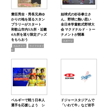
豊臣秀吉・秀長兄弟ゆ
始球式の杉谷拳士さ
かりの地を巡るスタン
ん、野球に熱い思い
プラリーがスタート
全日本学童軟式野球大
和歌山市内5カ所・近畿
会 マクドナルド・トー
6カ所を巡り限定グッズ
ナメントが開幕
をもらおう
,
スポーツ
,
,
カルチャー
ライフスタイ
ル
ベルギーで戦う日本人
ドジャースタジアムで
選手を応援しよう シ
「いわて牛」など岩手