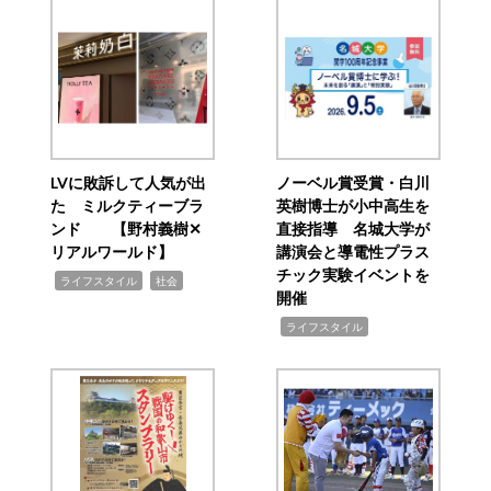
LVに敗訴して人気が出
ノーベル賞受賞・白川
た ミルクティーブラ
英樹博士が小中高生を
ンド 【野村義樹✕
直接指導 名城大学が
リアルワールド】
講演会と導電性プラス
チック実験イベントを
,
,
ライフスタイル
社会
開催
,
ライフスタイル