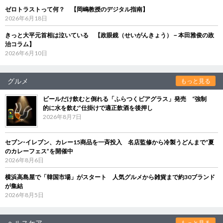
ゼロトラストって何？ 【岡嶋教授のデジタル指南】
2026年6月18日
きっと大平元首相は泣いている 【政眼鏡（せいがんきょう）－本田雅俊の政
治コラム】
2026年6月10日
グルメ
もっと見る
ビールだけ飲むと倒れる「ふらつくビアグラス」発売 “強制
的に水を飲む”仕掛けで適正飲酒を後押し
2026年8月7日
セブン‐イレブン、カレー15商品を一斉投入 名店監修から冷製うどんまで“夏
のカレーフェス”を開催中
2026年8月6日
横浜高島屋で「韓国市場」がスタート 人気グルメから雑貨まで約30ブランド
が集結
2026年8月5日
ヘルスケア
もっと見る