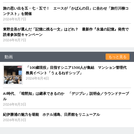
旅の思い出を五・七・五で！ エースが「かばんの日」に合わせ「旅行川柳コ
ンテスト」を開催
2026年8月7日
東野圭吾が選んだ「記憶に残る一文」はどれ？ 最新作『永遠の記憶』発売で
読者参加型キャンペーン
2026年8月7日
動画
もっと見る
「100歳現役」目指すシニア1500人が集結 マンション管理代
務員イベント「うぇるねすシップ」
2026年8月4日
AI時代、「暗黙知」は継承できるのか 「デジブレ」説明会／ラウンドテーブ
ル
2026年8月3日
紀伊勝浦の魅力を堪能 ホテル浦島、日昇館をリニューアル
2026年8月3日