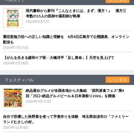
現代書林から新刊『こんなときには、まず、漢方！』 漢方三
考塾の15人の医師や薬剤師が執筆
2026年8月5日
重症筋無力症への正しい知識と理解を 8月8日広島市で公開講座、オンライン
配信も
2026年7月31日
【がんを生きる緩和ケア医・大橋洋平「足し算命」】天空を見上げて
2026年7月28日
フェスティバル
もっと見る
絶品屋台グルメが全国各地から大集結 “庶民派食フェス”第4
回「川口×絶品グルメビール＆日本酒祭り2026」を開催
2026年4月15日
自分で収穫した秋野菜を使って芋煮作りを体験 埼玉県加須市の「ファミリー
ランドむさしの村」
2025年11月4日