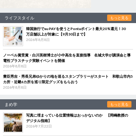
ライフスタイル
もっと見る
韓国旅行でau PAYを使うとPontaポイント最大20％還元！30
万店舗以上が対象に【9月30日まで】
2026年8月8日
ノーベル賞受賞・白川英樹博士が小中高生を直接指導 名城大学が講演会と導
電性プラスチック実験イベントを開催
2026年8月8日
豊臣秀吉・秀長兄弟ゆかりの地を巡るスタンプラリーがスタート 和歌山市内5
カ所・近畿6カ所を巡り限定グッズをもらおう
2026年8月8日
まめ学
もっと見る
写真に埋まっている位置情報はおっかないのか 【岡嶋教授の
デジタル指南】
2026年7月22日