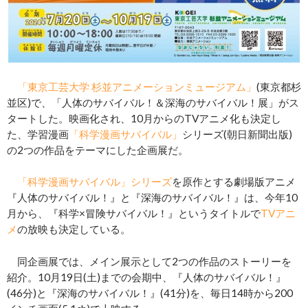
「東京工芸大学 杉並アニメーションミュージアム」
(東京都杉
並区)で、「人体のサバイバル！＆深海のサバイバル！展」がス
タートした。映画化され、10月からのTVアニメ化も決定し
た、学習漫画
「科学漫画サバイバル」
シリーズ(朝日新聞出版)
の2つの作品をテーマにした企画展だ。
「科学漫画サバイバル」シリーズ
を原作とする劇場版アニメ
『人体のサバイバル！』と『深海のサバイバル！』は、今年10
月から、『科学×冒険サバイバル！』というタイトルで
TVアニ
メ
の放映も決定している。
同企画展では、メイン展示として2つの作品のストーリーを
紹介。10月19日(土)までの会期中、『人体のサバイバル！』
(46分)と『深海のサバイバル！』(41分)を、毎日14時から200