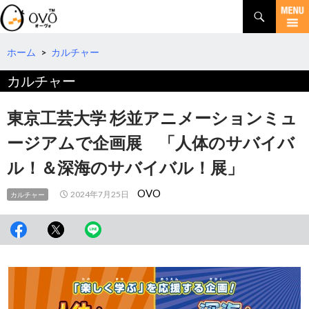
検
索
コ
ン
テ
ホーム
>
カルチャー
ン
カルチャー
ツ
へ
移
東京工芸大学 杉並アニメーションミュ
動
ージアムで企画展 「人体のサバイバ
ル！＆深海のサバイバル！展」
OVO
2024年7月25日
カルチャー