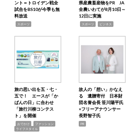
ント＝トロイデン戦全
県産農畜産物をPR JA
試合をBS10が今季も無
全農いわてが8月10日～
料放送
12日に実施
,
,
,
スポーツ
スポーツ
ビジネス
旅の思い出を五・七・
故人の「想い」かなえ
五で！ エースが「か
る 遺贈寄付 日本財
ばんの日」に合わせ
団名誉会長 笹川陽平氏
「旅行川柳コンテス
×フリーアナウンサー
ト」を開催
長野智子氏
,
,
,
おでかけ
ファッション
PR
ライフスタイル