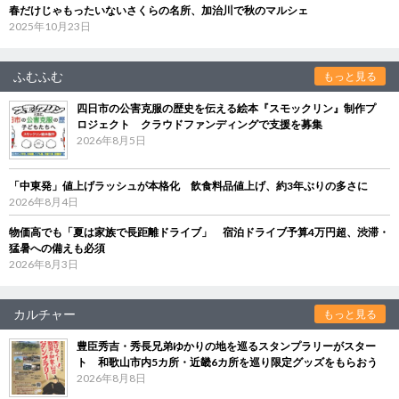
春だけじゃもったいないさくらの名所、加治川で秋のマルシェ
2025年10月23日
ふむふむ
もっと見る
四日市の公害克服の歴史を伝える絵本『スモックリン』制作プ
ロジェクト クラウドファンディングで支援を募集
2026年8月5日
「中東発」値上げラッシュが本格化 飲食料品値上げ、約3年ぶりの多さに
2026年8月4日
物価高でも「夏は家族で長距離ドライブ」 宿泊ドライブ予算4万円超、渋滞・
猛暑への備えも必須
2026年8月3日
カルチャー
もっと見る
豊臣秀吉・秀長兄弟ゆかりの地を巡るスタンプラリーがスター
ト 和歌山市内5カ所・近畿6カ所を巡り限定グッズをもらおう
2026年8月8日