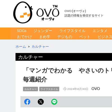
OVO [オーヴォ]
話題の情報を発信するサイト
コンテンツへ移動
検
SDGs
ジェンダー
ライフスタイル
エンタメ
索
おでかけ
まめ学
デジもの
ペット
ビジネ
ホーム
>
カルチャー
カルチャー
「マンガでわかる やさいのト
毎週紹介
OVO
2024年8月30日
カルチャー
ライフスタイル