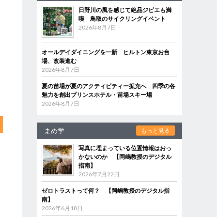
日野川の風を感じて絶品ジビエも満
喫 鳥取のサイクリングイベント
2026年8月7日
オールデイダイニングを一新 ヒルトン東京お台
場、改装進む
2026年8月7日
夏の苗場が夏のアクティビティー拡充へ 四季の各
魅力を創出プリンスホテル・苗場スキー場
2026年8月7日
まめ学
もっと見る
写真に埋まっている位置情報はおっ
かないのか 【岡嶋教授のデジタル
指南】
2026年7月22日
ゼロトラストって何？ 【岡嶋教授のデジタル指
南】
2026年6月18日