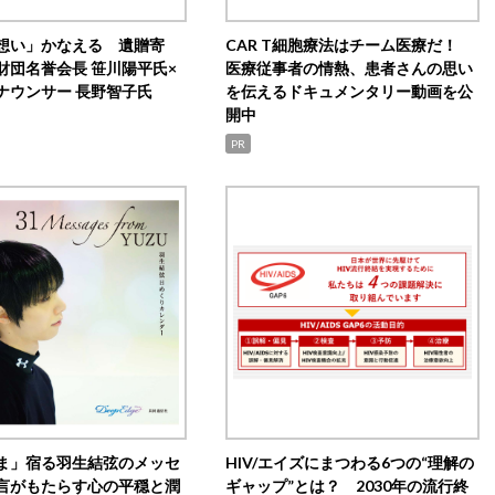
想い」かなえる 遺贈寄
CAR T細胞療法はチーム医療だ！
財団名誉会長 笹川陽平氏×
医療従事者の情熱、患者さんの思い
ナウンサー 長野智子氏
を伝えるドキュメンタリー動画を公
開中
PR
ま」宿る羽生結弦のメッセ
HIV/エイズにまつわる6つの“理解の
言がもたらす心の平穏と潤
ギャップ”とは？ 2030年の流行終