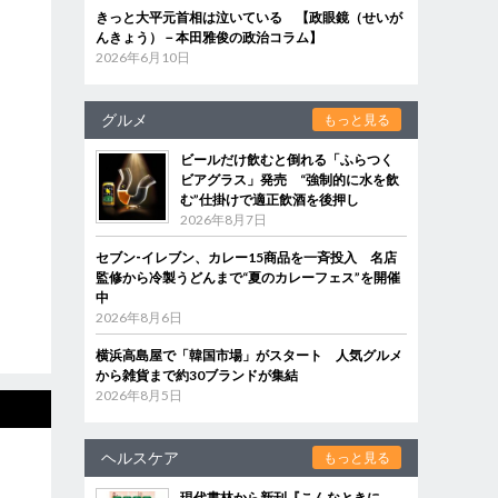
きっと大平元首相は泣いている 【政眼鏡（せいが
んきょう）－本田雅俊の政治コラム】
2026年6月10日
グルメ
もっと見る
ビールだけ飲むと倒れる「ふらつく
ビアグラス」発売 “強制的に水を飲
む”仕掛けで適正飲酒を後押し
2026年8月7日
セブン‐イレブン、カレー15商品を一斉投入 名店
監修から冷製うどんまで“夏のカレーフェス”を開催
中
2026年8月6日
横浜高島屋で「韓国市場」がスタート 人気グルメ
から雑貨まで約30ブランドが集結
2026年8月5日
ヘルスケア
もっと見る
現代書林から新刊『こんなときに