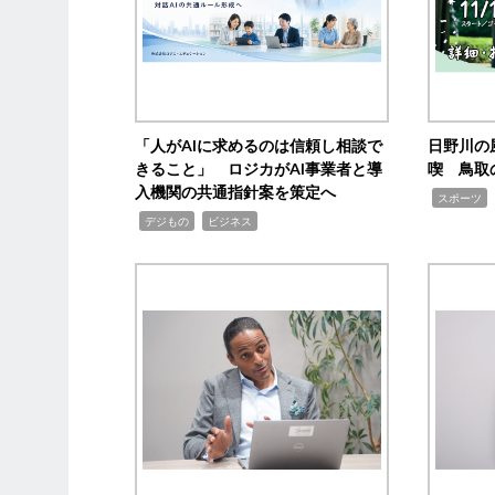
「人がAIに求めるのは信頼し相談で
日野川の
きること」 ロジカがAI事業者と導
喫 鳥取
入機関の共通指針案を策定へ
,
スポーツ
,
,
デジもの
ビジネス