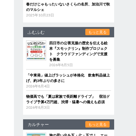
春だけじゃもったいないさくらの名所、加治川で秋
のマルシェ
2025年10月23日
ふむふむ
もっと見る
四日市の公害克服の歴史を伝える絵
本『スモックリン』制作プロジェク
ト クラウドファンディングで支援
を募集
2026年8月5日
「中東発」値上げラッシュが本格化 飲食料品値上
げ、約3年ぶりの多さに
2026年8月4日
物価高でも「夏は家族で長距離ドライブ」 宿泊ド
ライブ予算4万円超、渋滞・猛暑への備えも必須
2026年8月3日
カルチャー
もっと見る
旅の思い出を五・七・五で！ エー