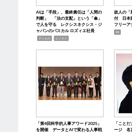
AIは「手段」、最終責任は「人間の
故人の「
判断」 「法の支配」という「傘」
付 日本
で人を守る レクシスネクシス・ジ
フリーア
ャパンのパスカル ロズィエ社長
PR
,
,
デジもの
ビジネス
「第4回科学的人事アワード2025」
「ことだ
を開催 データとAIで変わる人事戦
ージ 名