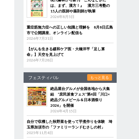
は、まず、漢方！』 漢方三考塾の
15人の医師や薬剤師が執筆
2026年8月5日
重症筋無力症への正しい知識と理解を 8月8日広島
市で公開講座、オンライン配信も
2026年7月31日
【がんを生きる緩和ケア医・大橋洋平「足し算
命」】天空を見上げて
2026年7月28日
フェスティバル
もっと見る
絶品屋台グルメが全国各地から大集
結 “庶民派食フェス”第4回「川口×
絶品グルメビール＆日本酒祭り
2026」を開催
2026年4月15日
自分で収穫した秋野菜を使って芋煮作りを体験 埼
玉県加須市の「ファミリーランドむさしの村」
2025年11月4日