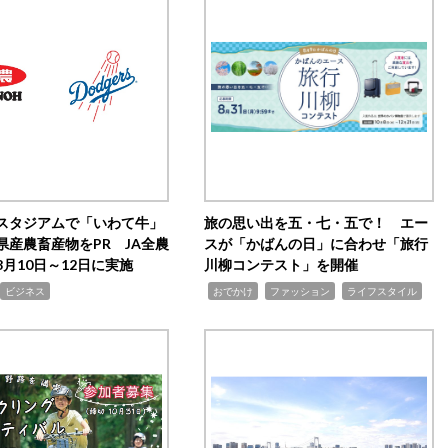
スタジアムで「いわて牛」
旅の思い出を五・七・五で！ エー
県産農畜産物をPR JA全農
スが「かばんの日」に合わせ「旅行
月10日～12日に実施
川柳コンテスト」を開催
,
,
,
ビジネス
おでかけ
ファッション
ライフスタイル