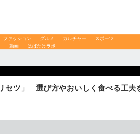
ファッション
グルメ
カルチャー
スポーツ
ス
動画
はばたけラボ
リセツ」 選び方やおいしく食べる工夫