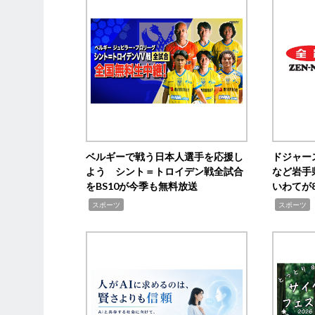
ベルギーで戦う日本人選手を応援し
ドジャー
よう シント＝トロイデン戦全試合
など岩手
をBS10が今季も無料放送
いわてが8
,
,
,
スポーツ
スポーツ