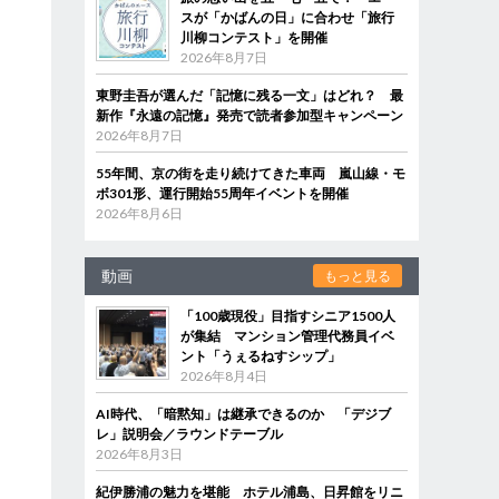
スが「かばんの日」に合わせ「旅行
川柳コンテスト」を開催
2026年8月7日
東野圭吾が選んだ「記憶に残る一文」はどれ？ 最
新作『永遠の記憶』発売で読者参加型キャンペーン
2026年8月7日
55年間、京の街を走り続けてきた車両 嵐山線・モ
ボ301形、運行開始55周年イベントを開催
2026年8月6日
動画
もっと見る
「100歳現役」目指すシニア1500人
が集結 マンション管理代務員イベ
ント「うぇるねすシップ」
2026年8月4日
AI時代、「暗黙知」は継承できるのか 「デジブ
レ」説明会／ラウンドテーブル
2026年8月3日
紀伊勝浦の魅力を堪能 ホテル浦島、日昇館をリニ