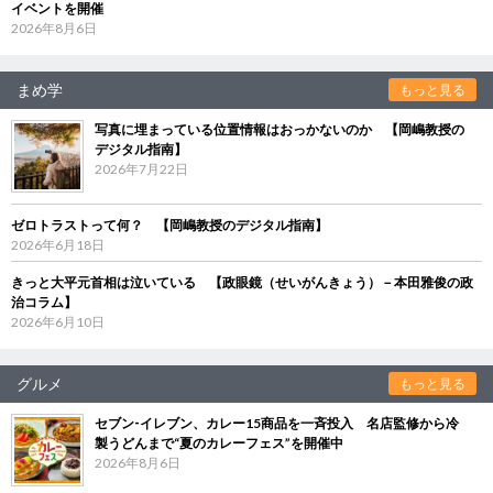
イベントを開催
2026年8月6日
まめ学
もっと見る
写真に埋まっている位置情報はおっかないのか 【岡嶋教授の
デジタル指南】
2026年7月22日
ゼロトラストって何？ 【岡嶋教授のデジタル指南】
2026年6月18日
きっと大平元首相は泣いている 【政眼鏡（せいがんきょう）－本田雅俊の政
治コラム】
2026年6月10日
グルメ
もっと見る
セブン‐イレブン、カレー15商品を一斉投入 名店監修から冷
製うどんまで“夏のカレーフェス”を開催中
2026年8月6日