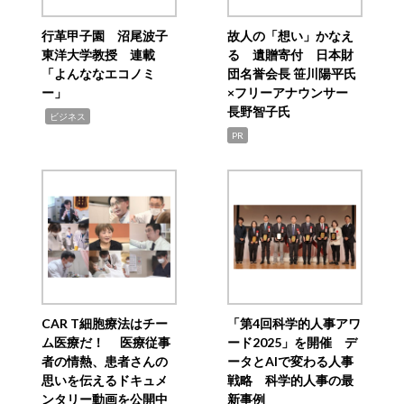
行革甲子園 沼尾波子
故人の「想い」かなえ
東洋大学教授 連載
る 遺贈寄付 日本財
「よんななエコノミ
団名誉会長 笹川陽平氏
ー」
×フリーアナウンサー
長野智子氏
,
ビジネス
PR
CAR T細胞療法はチー
「第4回科学的人事アワ
ム医療だ！ 医療従事
ード2025」を開催 デ
者の情熱、患者さんの
ータとAIで変わる人事
思いを伝えるドキュメ
戦略 科学的人事の最
ンタリー動画を公開中
新事例