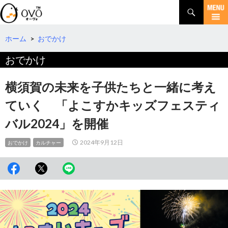
検
索
コ
ン
テ
ホーム
>
おでかけ
ン
おでかけ
ツ
へ
移
横須賀の未来を子供たちと一緒に考え
動
ていく 「よこすかキッズフェスティ
バル2024」を開催
2024年9月12日
おでかけ
カルチャー