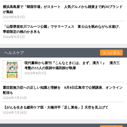
横浜高島屋で「韓国市場」がスタート 人気グルメから雑貨まで約30ブランド
が集結
2026年8月5日
「山梨県笛吹川フルーツ公園」でサマーフェス 富士山を眺めながら水遊び、
季節限定の桃のかき氷も
2026年8月3日
ヘルスケア
もっと見る
現代書林から新刊『こんなときには、まず、漢方！』 漢方三
考塾の15人の医師や薬剤師が執筆
2026年8月5日
重症筋無力症への正しい知識と理解を 8月8日広島市で公開講座、オンライン
配信も
2026年7月31日
【がんを生きる緩和ケア医・大橋洋平「足し算命」】天空を見上げて
2026年7月28日