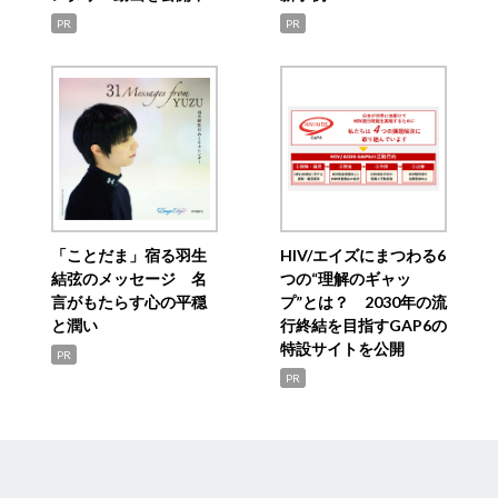
PR
PR
「ことだま」宿る羽生
HIV/エイズにまつわる6
結弦のメッセージ 名
つの“理解のギャッ
言がもたらす心の平穏
プ”とは？ 2030年の流
と潤い
行終結を目指すGAP6の
特設サイトを公開
PR
PR