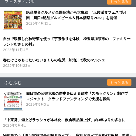
フェスティバル
もっと見る
絶品屋台グルメが全国各地から大集結 “庶民派食フェス”第4
回「川口×絶品グルメビール＆日本酒祭り2026」を開催
2026年4月15日
自分で収穫した秋野菜を使って芋煮作りを体験 埼玉県加須市の「ファミリー
ランドむさしの村」
2025年11月4日
春だけじゃもったいないさくらの名所、加治川で秋のマルシェ
2025年10月23日
ふむふむ
もっと見る
四日市の公害克服の歴史を伝える絵本『スモックリン』制作プ
ロジェクト クラウドファンディングで支援を募集
2026年8月5日
「中東発」値上げラッシュが本格化 飲食料品値上げ、約3年ぶりの多さに
2026年8月4日
物価高でも「夏は家族で長距離ドライブ」 宿泊ドライブ予算4万円超、渋滞・