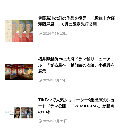
伊藤若冲の幻の作品を復元 「釈迦十六羅
漢図屏風」、8月に限定先行公開
2024年7月13日
福井県越前市の大河ドラマ館リニューア
ル 「光る君へ」越前編の衣装、小道具を
展示
2024年8月15日
TikTokで人気クリエーター9組出演のショ
ートドラマ公開 「WiMAX +5G」が起点
の10本
2024年8月21日