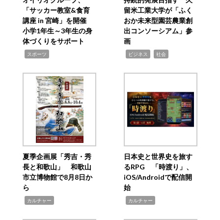
「サッカー教室&食育
留米工業大学が「ふく
講座 in 宮崎」を開催
おか未来型園芸農業創
小学1年生～3年生の身
出コンソーシアム」参
体づくりをサポート
画
,
,
,
スポーツ
ビジネス
社会
夏季企画展「秀吉・秀
日本史と世界史を旅す
長と和歌山」 和歌山
るRPG 「時渡り」、
市立博物館で8月8日か
iOS/Androidで配信開
ら
始
,
,
カルチャー
カルチャー