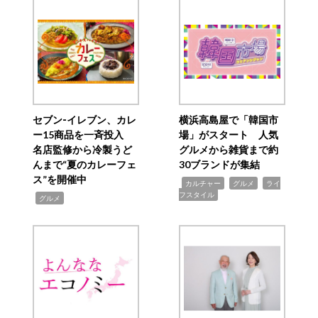
セブン‐イレブン、カレ
横浜高島屋で「韓国市
ー15商品を一斉投入
場」がスタート 人気
名店監修から冷製うど
グルメから雑貨まで約
んまで“夏のカレーフェ
30ブランドが集結
ス”を開催中
,
,
,
カルチャー
グルメ
ライ
フスタイル
,
グルメ