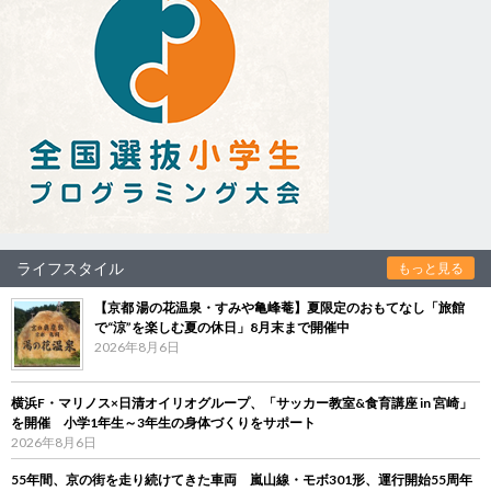
ライフスタイル
もっと見る
【京都 湯の花温泉・すみや亀峰菴】夏限定のおもてなし「旅館
で“涼”を楽しむ夏の休日」8月末まで開催中
2026年8月6日
横浜F・マリノス×日清オイリオグループ、「サッカー教室&食育講座 in 宮崎」
を開催 小学1年生～3年生の身体づくりをサポート
2026年8月6日
55年間、京の街を走り続けてきた車両 嵐山線・モボ301形、運行開始55周年