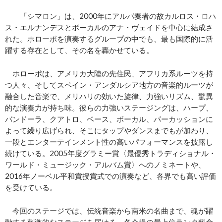
「シマロン」は、2000年にアルパ奏者の故カルロス・ロハ
ス・エルナンデスとボーカルのアナ・ヴェイドを中心に結成さ
れた。ホローポを演奏するグループの中でも、最も国際的に活
躍する存在として、その名を轟かせている。
ホローポは、アメリカ大陸の先住民、アフリカ系ルーツを持
つ人々、そしてスペイン・アンダルシア地方の音楽的ルーツが
融合した音楽で、メリハリの効いた旋律、力強いリズム、驚異
的な演奏力が持ち味。彼らの力強いステージングは、ハープ、
バンドーラ、クアトロ、ベース、ボーカル、パーカッションに
よって繰り広げられ、そこにタップやダンスまでもが加わり、
一段とエンターテインメント性の高いパフォーマンスを披露し
続けている。2005年度グラミー賞〈最優秀トラディショナル・
ワールド・ミュージック・アルバム賞〉へのノミネートや、
2016年ノーベル平和賞授賞式での演奏など、各界でも高い評価
を受けている。
今回のステージでは、伝統音楽から南米の名曲まで、魂が躍