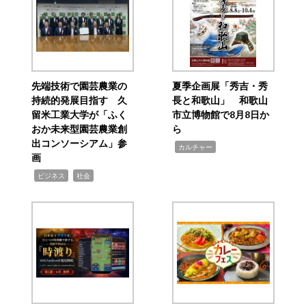
先端技術で園芸農業の
夏季企画展「秀吉・秀
持続的発展目指す 久
長と和歌山」 和歌山
留米工業大学が「ふく
市立博物館で8月8日か
おか未来型園芸農業創
ら
出コンソーシアム」参
,
カルチャー
画
,
,
ビジネス
社会