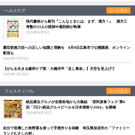
ヘルスケア
もっと見る
現代書林から新刊『こんなときには、まず、漢方！』 漢方三
考塾の15人の医師や薬剤師が執筆
2026年8月5日
重症筋無力症への正しい知識と理解を 8月8日広島市で公開講座、オンライン
配信も
2026年7月31日
【がんを生きる緩和ケア医・大橋洋平「足し算命」】天空を見上げて
2026年7月28日
フェスティバル
もっと見る
絶品屋台グルメが全国各地から大集結 “庶民派食フェス”第4
回「川口×絶品グルメビール＆日本酒祭り2026」を開催
2026年4月15日
自分で収穫した秋野菜を使って芋煮作りを体験 埼玉県加須市の「ファミリー
ランドむさしの村」