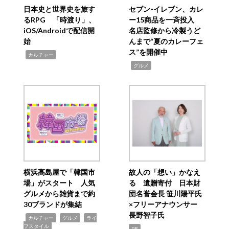
日本史と世界史を旅す
セブン‐イレブン、カレ
るRPG 「時渡り」、
ー15商品を一斉投入
iOS/Androidで配信開
名店監修から冷製うど
始
んまで“夏のカレーフェ
ス”を開催中
,
カルチャー
,
グルメ
横浜高島屋で「韓国市
故人の「想い」かなえ
場」がスタート 人気
る 遺贈寄付 日本財
グルメから雑貨まで約
団名誉会長 笹川陽平氏
30ブランドが集結
×フリーアナウンサー
長野智子氏
,
,
,
カルチャー
グルメ
ライ
フスタイル
PR