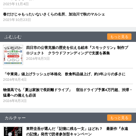
2025年11月4日
春だけじゃもったいないさくらの名所、加治川で秋のマルシェ
2025年10月23日
ふむふむ
もっと見る
四日市の公害克服の歴史を伝える絵本『スモックリン』制作プ
ロジェクト クラウドファンディングで支援を募集
2026年8月5日
「中東発」値上げラッシュが本格化 飲食料品値上げ、約3年ぶりの多さに
2026年8月4日
物価高でも「夏は家族で長距離ドライブ」 宿泊ドライブ予算4万円超、渋滞・
猛暑への備えも必須
2026年8月3日
カルチャー
もっと見る
東野圭吾が選んだ「記憶に残る一文」はどれ？ 最新作『永遠
の記憶』発売で読者参加型キャンペーン