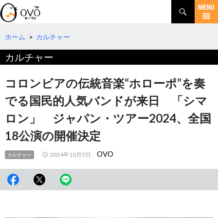
検
索
コ
ン
テ
ホーム
>
カルチャー
ン
カルチャー
ツ
へ
移
コロンビアの伝統音楽“ホローポ”を奏
動
でる国民的人気バンドが来日 「シマ
ロン」 ジャパン・ツアー2024、全国
18公演の開催決定
OVO
2024年10月5日
カルチャー