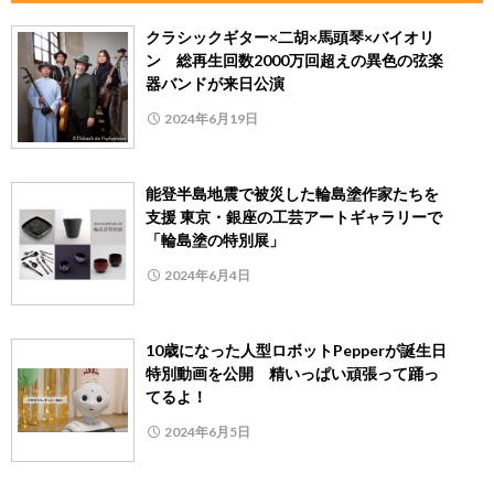
クラシックギター×二胡×馬頭琴×バイオリ
ン 総再生回数2000万回超えの異色の弦楽
器バンドが来日公演
2024年6月19日
能登半島地震で被災した輪島塗作家たちを
支援 東京・銀座の工芸アートギャラリーで
「輪島塗の特別展」
2024年6月4日
10歳になった人型ロボットPepperが誕生日
特別動画を公開 精いっぱい頑張って踊っ
てるよ！
2024年6月5日