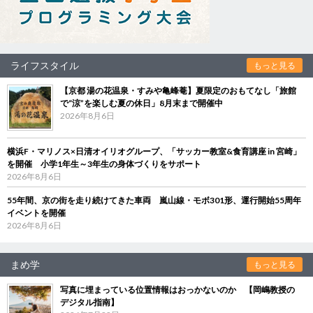
ライフスタイル
もっと見る
【京都 湯の花温泉・すみや亀峰菴】夏限定のおもてなし「旅館
で“涼”を楽しむ夏の休日」8月末まで開催中
2026年8月6日
横浜F・マリノス×日清オイリオグループ、「サッカー教室&食育講座 in 宮崎」
を開催 小学1年生～3年生の身体づくりをサポート
2026年8月6日
55年間、京の街を走り続けてきた車両 嵐山線・モボ301形、運行開始55周年
イベントを開催
2026年8月6日
まめ学
もっと見る
写真に埋まっている位置情報はおっかないのか 【岡嶋教授の
デジタル指南】