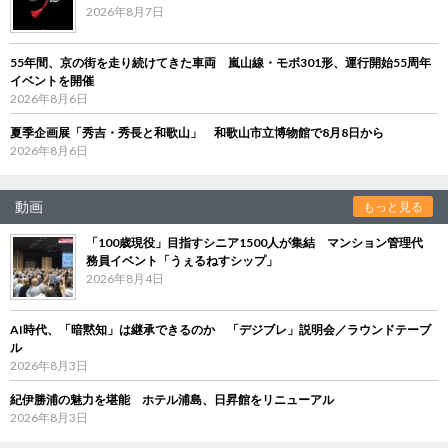
2026年8月7日
55年間、京の街を走り続けてきた車両 嵐山線・モボ301形、運行開始55周年
イベントを開催
2026年8月6日
夏季企画展「秀吉・秀長と和歌山」 和歌山市立博物館で8月8日から
2026年8月6日
動画
もっと見る
「100歳現役」目指すシニア1500人が集結 マンション管理代
務員イベント「うぇるねすシップ」
2026年8月4日
AI時代、「暗黙知」は継承できるのか 「デジブレ」説明会／ラウンドテーブ
ル
2026年8月3日
紀伊勝浦の魅力を堪能 ホテル浦島、日昇館をリニューアル
2026年8月3日