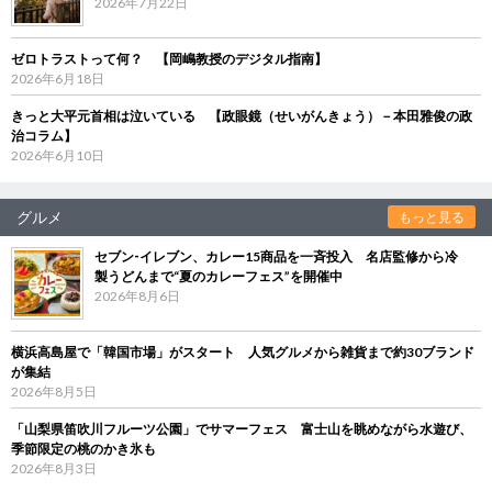
2026年7月22日
ゼロトラストって何？ 【岡嶋教授のデジタル指南】
2026年6月18日
きっと大平元首相は泣いている 【政眼鏡（せいがんきょう）－本田雅俊の政
治コラム】
2026年6月10日
グルメ
もっと見る
セブン‐イレブン、カレー15商品を一斉投入 名店監修から冷
製うどんまで“夏のカレーフェス”を開催中
2026年8月6日
横浜高島屋で「韓国市場」がスタート 人気グルメから雑貨まで約30ブランド
が集結
2026年8月5日
「山梨県笛吹川フルーツ公園」でサマーフェス 富士山を眺めながら水遊び、
季節限定の桃のかき氷も
2026年8月3日