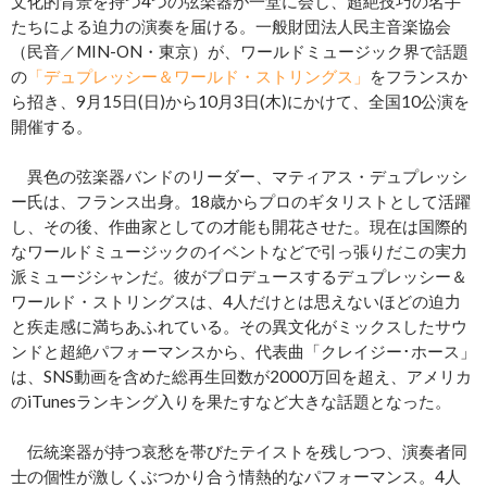
文化的背景を持つ4つの弦楽器が一堂に会し、超絶技巧の名手
たちによる迫力の演奏を届ける。一般財団法人民主音楽協会
（民音／MIN-ON・東京）が、ワールドミュージック界で話題
の
「デュプレッシー＆ワールド・ストリングス」
をフランスか
ら招き、9月15日(日)から10月3日(木)にかけて、全国10公演を
開催する。
異色の弦楽器バンドのリーダー、マティアス・デュプレッシ
ー氏は、フランス出身。18歳からプロのギタリストとして活躍
し、その後、作曲家としての才能も開花させた。現在は国際的
なワールドミュージックのイベントなどで引っ張りだこの実力
派ミュージシャンだ。彼がプロデュースするデュプレッシー＆
ワールド・ストリングスは、4人だけとは思えないほどの迫力
と疾走感に満ちあふれている。その異文化がミックスしたサウ
ンドと超絶パフォーマンスから、代表曲「クレイジー･ホース」
は、SNS動画を含めた総再生回数が2000万回を超え、アメリカ
のiTunesランキング入りを果たすなど大きな話題となった。
伝統楽器が持つ哀愁を帯びたテイストを残しつつ、演奏者同
士の個性が激しくぶつかり合う情熱的なパフォーマンス。4人