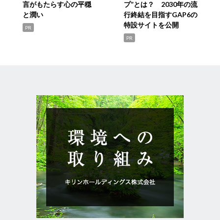
言がもたらす心の平穏
プ”とは？ 2030年の流
と潤い
行終結を目指すGAP6の
特設サイトを公開
PR
PR