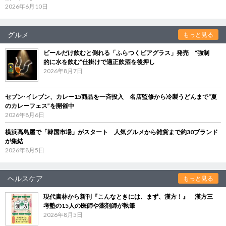
2026年6月10日
グルメ
もっと見る
ビールだけ飲むと倒れる「ふらつくビアグラス」発売 “強制
的に水を飲む”仕掛けで適正飲酒を後押し
2026年8月7日
セブン‐イレブン、カレー15商品を一斉投入 名店監修から冷製うどんまで“夏
のカレーフェス”を開催中
2026年8月6日
横浜高島屋で「韓国市場」がスタート 人気グルメから雑貨まで約30ブランド
が集結
2026年8月5日
ヘルスケア
もっと見る
現代書林から新刊『こんなときには、まず、漢方！』 漢方三
考塾の15人の医師や薬剤師が執筆
2026年8月5日