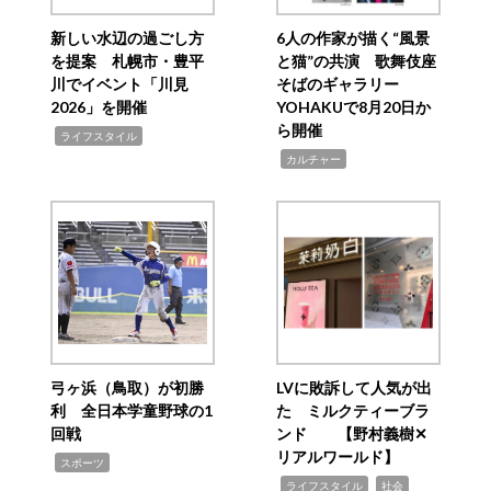
新しい水辺の過ごし方
6人の作家が描く“風景
を提案 札幌市・豊平
と猫”の共演 歌舞伎座
川でイベント「川見
そばのギャラリー
2026」を開催
YOHAKUで8月20日か
ら開催
,
ライフスタイル
,
カルチャー
弓ヶ浜（鳥取）が初勝
LVに敗訴して人気が出
利 全日本学童野球の1
た ミルクティーブラ
回戦
ンド 【野村義樹✕
リアルワールド】
,
スポーツ
,
,
ライフスタイル
社会