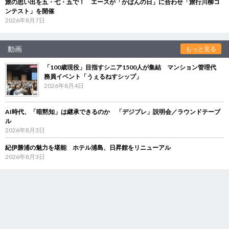
旅の思い出を五・七・五で！ エースが「かばんの日」に合わせ「旅行川柳コ
ンテスト」を開催
2026年8月7日
動画
もっと見る
「100歳現役」目指すシニア1500人が集結 マンション管理代
務員イベント「うぇるねすシップ」
2026年8月4日
AI時代、「暗黙知」は継承できるのか 「デジブレ」説明会／ラウンドテーブ
ル
2026年8月3日
紀伊勝浦の魅力を堪能 ホテル浦島、日昇館をリニューアル
2026年8月3日