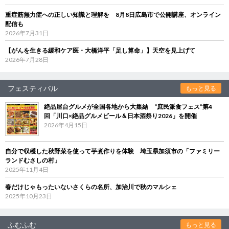
重症筋無力症への正しい知識と理解を 8月8日広島市で公開講座、オンライン
配信も
2026年7月31日
【がんを生きる緩和ケア医・大橋洋平「足し算命」】天空を見上げて
2026年7月28日
フェスティバル
もっと見る
絶品屋台グルメが全国各地から大集結 “庶民派食フェス”第4
回「川口×絶品グルメビール＆日本酒祭り2026」を開催
2026年4月15日
自分で収穫した秋野菜を使って芋煮作りを体験 埼玉県加須市の「ファミリー
ランドむさしの村」
2025年11月4日
春だけじゃもったいないさくらの名所、加治川で秋のマルシェ
2025年10月23日
ふむふむ
もっと見る