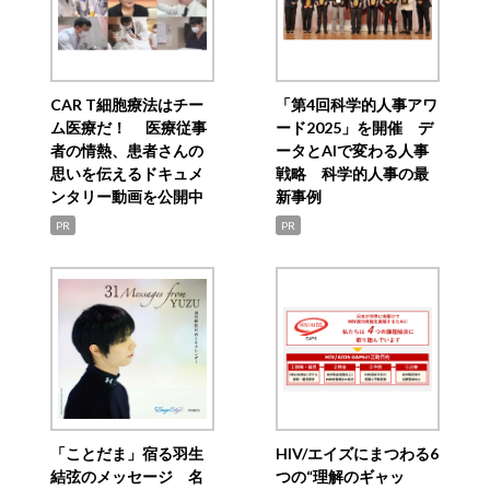
CAR T細胞療法はチー
「第4回科学的人事アワ
ム医療だ！ 医療従事
ード2025」を開催 デ
者の情熱、患者さんの
ータとAIで変わる人事
思いを伝えるドキュメ
戦略 科学的人事の最
ンタリー動画を公開中
新事例
PR
PR
「ことだま」宿る羽生
HIV/エイズにまつわる6
結弦のメッセージ 名
つの“理解のギャッ