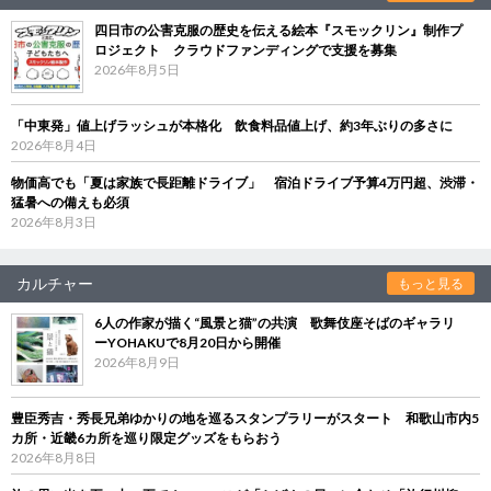
四日市の公害克服の歴史を伝える絵本『スモックリン』制作プ
ロジェクト クラウドファンディングで支援を募集
2026年8月5日
「中東発」値上げラッシュが本格化 飲食料品値上げ、約3年ぶりの多さに
2026年8月4日
物価高でも「夏は家族で長距離ドライブ」 宿泊ドライブ予算4万円超、渋滞・
猛暑への備えも必須
2026年8月3日
カルチャー
もっと見る
6人の作家が描く“風景と猫”の共演 歌舞伎座そばのギャラリ
ーYOHAKUで8月20日から開催
2026年8月9日
豊臣秀吉・秀長兄弟ゆかりの地を巡るスタンプラリーがスタート 和歌山市内5
カ所・近畿6カ所を巡り限定グッズをもらおう
2026年8月8日