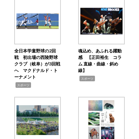
全日本学童野球の2回
魂込め、あふれる躍動
戦 初出場の西陵野球
感 【正田裕生 コラ
クラブ（岐阜）が3回戦
ム 直線・曲線・斜め
へ マクドナルド・ト
線】
ーナメント
,
スポーツ
,
スポーツ