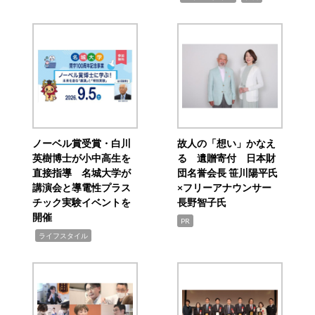
ノーベル賞受賞・白川
故人の「想い」かなえ
英樹博士が小中高生を
る 遺贈寄付 日本財
直接指導 名城大学が
団名誉会長 笹川陽平氏
講演会と導電性プラス
×フリーアナウンサー
チック実験イベントを
長野智子氏
開催
PR
,
ライフスタイル