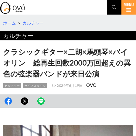
検
索
コ
ン
テ
ホーム
>
カルチャー
ン
カルチャー
ツ
へ
移
クラシックギター×二胡×馬頭琴×バイ
動
オリン 総再生回数2000万回超えの異
色の弦楽器バンドが来日公演
OVO
2024年6月19日
カルチャー
ライフスタイル