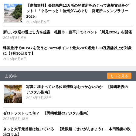
【参加無料】長野県内12カ所の発電所をめぐって豪華賞品をゲ
ット！「ぐるーっと！信州ダムめぐり 発電所スタンプラリー
2026」
2026年8月9日
新しい水辺の過ごし方を提案 札幌市・豊平川でイベント「川見2026」を開催
2026年8月9日
韓国旅行でau PAYを使うとPontaポイント最大20％還元！30万店舗以上が対象
に【9月30日まで】
2026年8月8日
まめ学
もっと見る
写真に埋まっている位置情報はおっかないのか 【岡嶋教授の
デジタル指南】
2026年7月22日
ゼロトラストって何？ 【岡嶋教授のデジタル指南】
2026年6月18日
きっと大平元首相は泣いている 【政眼鏡（せいがんきょう）－本田雅俊の政
治コラム】