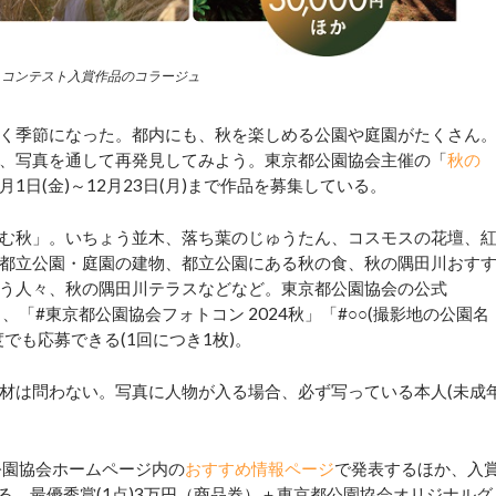
トコンテスト入賞作品のコラージュ
く季節になった。都内にも、秋を楽しめる公園や庭園がたくさん
、写真を通して再発見してみよう。東京都公園協会主催の「
秋の
月1日(金)～12月23日(月)まで作品を募集している。
む秋」。いちょう並木、落ち葉のじゅうたん、コスモスの花壇、
都立公園・庭園の建物、都立公園にある秋の食、秋の隅田川おす
う人々、秋の隅田川テラスなどなど。東京都公園協会の公式
ォローし、「#東京都公園協会フォトコン 2024秋」「#○○(撮影地の公園名
でも応募できる(1回につき1枚)。
材は問わない。写真に人物が入る場合、必ず写っている本人(未成
公園協会ホームページ内の
おすすめ情報ページ
で発表するほか、入
らせる。最優秀賞(1点)3万円（商品券）＋東京都公園協会オリジナルグ