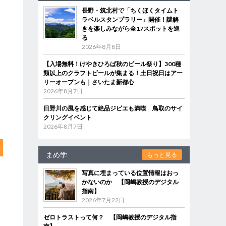
長野・筑北村で「ちくほくタイムト
ラベルスタンプラリー」開催！謎解
きを楽しみながら全17スポットを巡
る
2026年8月8日
【入場無料！けやきひろば秋のビール祭り】300種
類以上のクラフトビールが集まる！土日祝日はアー
リーオープンも｜さいたま新都心
2026年8月7日
日野川の風を感じて絶品ジビエも満喫 鳥取のサイ
クリングイベント
2026年8月7日
まめ学
もっと見る
写真に埋まっている位置情報はおっ
かないのか 【岡嶋教授のデジタル
指南】
2026年7月22日
ゼロトラストって何？ 【岡嶋教授のデジタル指