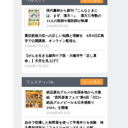
ヘルスケア
もっと見る
現代書林から新刊『こんなときに
は、まず、漢方！』 漢方三考塾の
15人の医師や薬剤師が執筆
2026年8月5日
重症筋無力症への正しい知識と理解を 8月8日広島
市で公開講座、オンライン配信も
2026年7月31日
【がんを生きる緩和ケア医・大橋洋平「足し算
命」】天空を見上げて
2026年7月28日
フェスティバル
もっと見る
絶品屋台グルメが全国各地から大集
結 “庶民派食フェス”第4回「川口×
絶品グルメビール＆日本酒祭り
2026」を開催
2026年4月15日
自分で収穫した秋野菜を使って芋煮作りを体験 埼
玉県加須市の「ファミリーランドむさしの村」