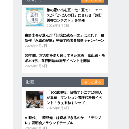
旅の思い出を五・七・五で！ エー
スが「かばんの日」に合わせ「旅行
川柳コンテスト」を開催
2026年8月7日
東野圭吾が選んだ「記憶に残る一文」はどれ？ 最
新作『永遠の記憶』発売で読者参加型キャンペーン
2026年8月7日
55年間、京の街を走り続けてきた車両 嵐山線・モ
ボ301形、運行開始55周年イベントを開催
2026年8月6日
動画
もっと見る
「100歳現役」目指すシニア1500人
が集結 マンション管理代務員イベ
ント「うぇるねすシップ」
2026年8月4日
AI時代、「暗黙知」は継承できるのか 「デジブ
レ」説明会／ラウンドテーブル
2026年8月3日