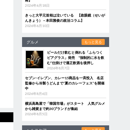
南】
2026年6月18日
きっと大平元首相は泣いている 【政眼鏡（せいが
んきょう）－本田雅俊の政治コラム】
2026年6月10日
グルメ
もっと見る
ビールだけ飲むと倒れる「ふらつく
ビアグラス」発売 “強制的に水を飲
む”仕掛けで適正飲酒を後押し
2026年8月7日
セブン‐イレブン、カレー15商品を一斉投入 名店
監修から冷製うどんまで“夏のカレーフェス”を開催
中
2026年8月6日
横浜高島屋で「韓国市場」がスタート 人気グルメ
から雑貨まで約30ブランドが集結
2026年8月5日