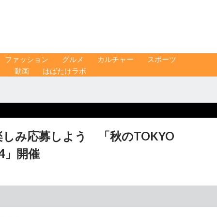
ファッション
グルメ
カルチャー
スポーツ
ス
動画
はばたけラボ
しみ応募しよう 「秋のTOKYO
24」開催