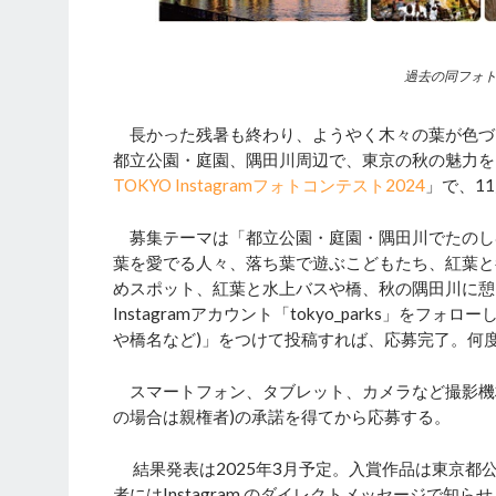
過去の同フォ
長かった残暑も終わり、ようやく木々の葉が色づ
都立公園・庭園、隅田川周辺で、東京の秋の魅力を
TOKYO Instagramフォトコンテスト2024
」で、11
募集テーマは「都立公園・庭園・隅田川でたのし
葉を愛でる人々、落ち葉で遊ぶこどもたち、紅葉と
めスポット、紅葉と水上バスや橋、秋の隅田川に憩
Instagramアカウント「tokyo_parks」をフ
や橋名など)」をつけて投稿すれば、応募完了。何度
スマートフォン、タブレット、カメラなど撮影機
の場合は親権者)の承諾を得てから応募する。
結果発表は2025年3月予定。入賞作品は東京都
者にはInstagram のダイレクトメッセージで知