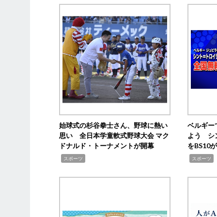
始球式の杉谷拳士さん、野球に熱い
ベルギー
思い 全日本学童軟式野球大会 マク
よう シ
ドナルド・トーナメントが開幕
をBS1
,
,
スポーツ
スポーツ