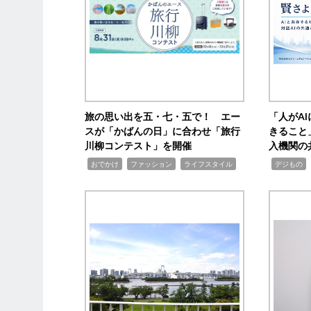
旅の思い出を五・七・五で！ エー
「人がA
スが「かばんの日」に合わせ「旅行
きること
川柳コンテスト」を開催
入機関の
,
,
,
,
,
おでかけ
ファッション
ライフスタイル
デジもの