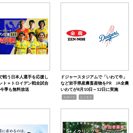
で戦う日本人選手を応援し
ドジャースタジアムで「いわて牛」
ント＝トロイデン戦全試合
など岩手県産農畜産物をPR JA全農
0が今季も無料放送
いわてが8月10日～12日に実施
,
,
スポーツ
ビジネス