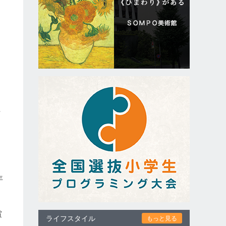
。
紅
す
年
賞
ライフスタイル
もっと見る