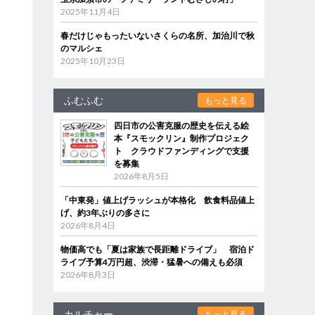
2025年11月4日
春だけじゃもったいないさくらの名所、加治川で秋
のマルシェ
2025年10月23日
ふむふむ
もっと見る
四日市の公害克服の歴史を伝える絵
本『スモックリン』制作プロジェク
ト クラウドファンディングで支援
を募集
2026年8月5日
「中東発」値上げラッシュが本格化 飲食料品値上
げ、約3年ぶりの多さに
2026年8月4日
物価高でも「夏は家族で長距離ドライブ」 宿泊ド
ライブ予算4万円超、渋滞・猛暑への備えも必須
2026年8月3日
カルチャー
もっと見る