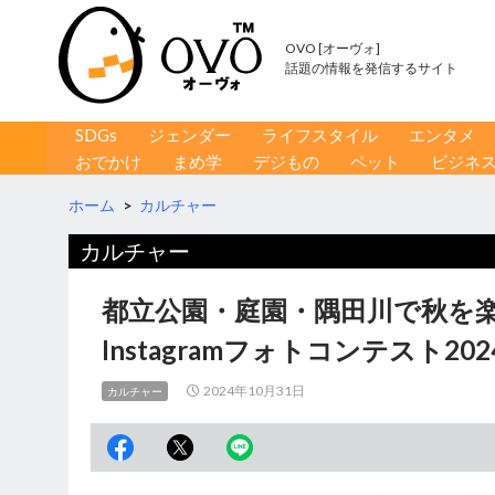
OVO [オーヴォ]
話題の情報を発信するサイト
コンテンツへ移動
検
SDGs
ジェンダー
ライフスタイル
エンタメ
索
おでかけ
まめ学
デジもの
ペット
ビジネ
ホーム
>
カルチャー
カルチャー
都立公園・庭園・隅田川で秋を楽
Instagramフォトコンテスト20
2024年10月31日
カルチャー