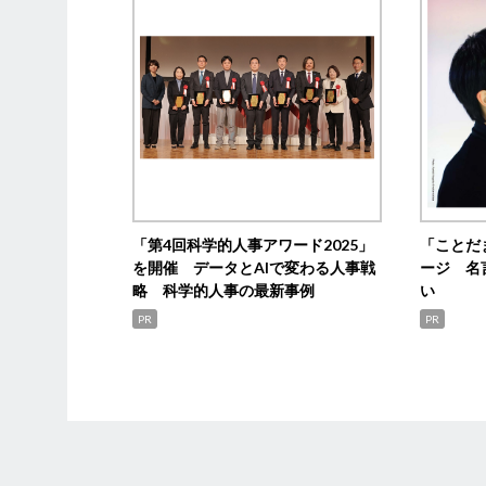
「第4回科学的人事アワード2025」
「ことだ
を開催 データとAIで変わる人事戦
ージ 名
略 科学的人事の最新事例
い
PR
PR