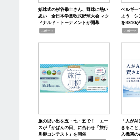
始球式の杉谷拳士さん、野球に熱い
ベルギー
思い 全日本学童軟式野球大会 マク
よう シ
ドナルド・トーナメントが開幕
をBS1
,
,
スポーツ
スポーツ
旅の思い出を五・七・五で！ エー
「人がA
スが「かばんの日」に合わせ「旅行
きること
川柳コンテスト」を開催
入機関の