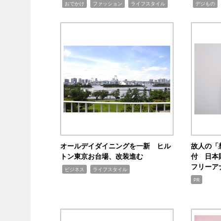
,
,
,
,
,
おでかけ
ファッション
ライフスタイル
デジもの
オールデイダイニングを一新 ヒル
故人の「
トン東京お台場、改装進む
付 日本
フリーア
,
,
ビジネス
ライフスタイル
PR