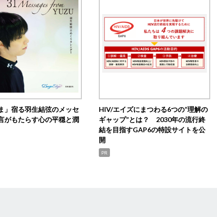
ま」宿る羽生結弦のメッセ
HIV/エイズにまつわる6つの“理解の
言がもたらす心の平穏と潤
ギャップ”とは？ 2030年の流行終
結を目指すGAP6の特設サイトを公
開
PR