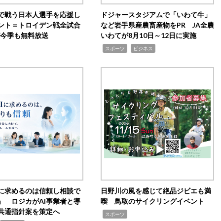
で戦う日本人選手を応援し
ドジャースタジアムで「いわて牛」
ント＝トロイデン戦全試合
など岩手県産農畜産物をPR JA全農
0が今季も無料放送
いわてが8月10日～12日に実施
,
,
スポーツ
ビジネス
Iに求めるのは信頼し相談で
日野川の風を感じて絶品ジビエも満
」 ロジカがAI事業者と導
喫 鳥取のサイクリングイベント
共通指針案を策定へ
,
スポーツ