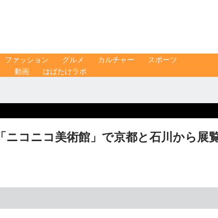
ファッション
グルメ
カルチャー
スポーツ
ス
動画
はばたけラボ
「ニコニコ美術館」で京都と石川から展