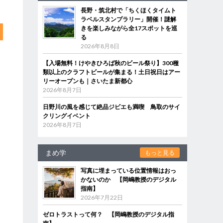
長野・筑北村で「ちくほくタイムト
ラベルスタンプラリー」開催！謎解
きを楽しみながら全17スポットを巡
る
2026年8月8日
【入場無料！けやきひろば秋のビール祭り】300種
類以上のクラフトビールが集まる！土日祝日はアー
リーオープンも｜さいたま新都心
2026年8月7日
日野川の風を感じて絶品ジビエも満喫 鳥取のサイ
クリングイベント
2026年8月7日
まめ学
もっと見る
写真に埋まっている位置情報はおっ
かないのか 【岡嶋教授のデジタル
指南】
2026年7月22日
ゼロトラストって何？ 【岡嶋教授のデジタル指