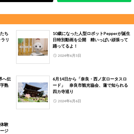
たち
10歳になった人型ロボットPepperが誕生
ャラリ
日特別動画を公開 精いっぱい頑張って
踊ってるよ！
2024年6月5日
界へ伝
6月14日から「奈良・西ノ京ロータスロ
字熟
ード」 奈良市観光協会、蓮で知られる
四カ寺巡り
2024年6月6日
体験
ージ