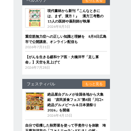
ヘルスケア
もっと見る
現代書林から新刊『こんなときに
は、まず、漢方！』 漢方三考塾の
15人の医師や薬剤師が執筆
2026年8月5日
重症筋無力症への正しい知識と理解を 8月8日広島
市で公開講座、オンライン配信も
2026年7月31日
【がんを生きる緩和ケア医・大橋洋平「足し算
命」】天空を見上げて
2026年7月28日
フェスティバル
もっと見る
絶品屋台グルメが全国各地から大集
結 “庶民派食フェス”第4回「川口×
絶品グルメビール＆日本酒祭り
2026」を開催
2026年4月15日
自分で収穫した秋野菜を使って芋煮作りを体験 埼
玉県加須市の「ファミリーランドむさしの村」