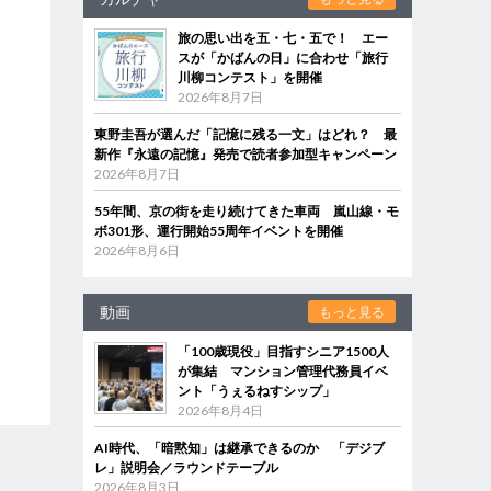
旅の思い出を五・七・五で！ エー
スが「かばんの日」に合わせ「旅行
川柳コンテスト」を開催
2026年8月7日
東野圭吾が選んだ「記憶に残る一文」はどれ？ 最
新作『永遠の記憶』発売で読者参加型キャンペーン
2026年8月7日
55年間、京の街を走り続けてきた車両 嵐山線・モ
ボ301形、運行開始55周年イベントを開催
2026年8月6日
動画
もっと見る
「100歳現役」目指すシニア1500人
が集結 マンション管理代務員イベ
ント「うぇるねすシップ」
2026年8月4日
AI時代、「暗黙知」は継承できるのか 「デジブ
レ」説明会／ラウンドテーブル
2026年8月3日