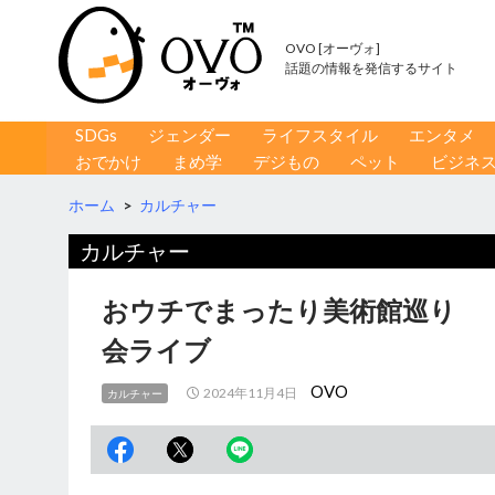
OVO [オーヴォ]
話題の情報を発信するサイト
コンテンツへ移動
検
SDGs
ジェンダー
ライフスタイル
エンタメ
索
おでかけ
まめ学
デジもの
ペット
ビジネ
ホーム
>
カルチャー
カルチャー
おウチでまったり美術館巡り 
会ライブ
OVO
2024年11月4日
カルチャー