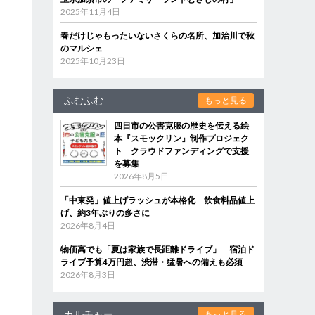
2025年11月4日
春だけじゃもったいないさくらの名所、加治川で秋
のマルシェ
2025年10月23日
ふむふむ
もっと見る
四日市の公害克服の歴史を伝える絵
本『スモックリン』制作プロジェク
ト クラウドファンディングで支援
を募集
2026年8月5日
「中東発」値上げラッシュが本格化 飲食料品値上
げ、約3年ぶりの多さに
2026年8月4日
物価高でも「夏は家族で長距離ドライブ」 宿泊ド
ライブ予算4万円超、渋滞・猛暑への備えも必須
2026年8月3日
カルチャー
もっと見る