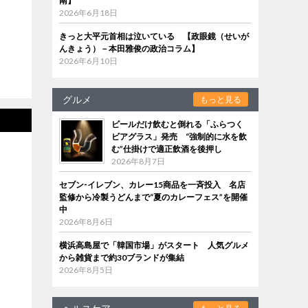
南】
2026年6月18日
きっと大平元首相は泣いている 【政眼鏡（せいが
んきょう）－本田雅俊の政治コラム】
2026年6月10日
グルメ
もっと見る
ビールだけ飲むと倒れる「ふらつく
ビアグラス」発売 “強制的に水を飲
む”仕掛けで適正飲酒を後押し
2026年8月7日
セブン‐イレブン、カレー15商品を一斉投入 名店
監修から冷製うどんまで“夏のカレーフェス”を開催
中
2026年8月6日
横浜高島屋で「韓国市場」がスタート 人気グルメ
から雑貨まで約30ブランドが集結
2026年8月5日