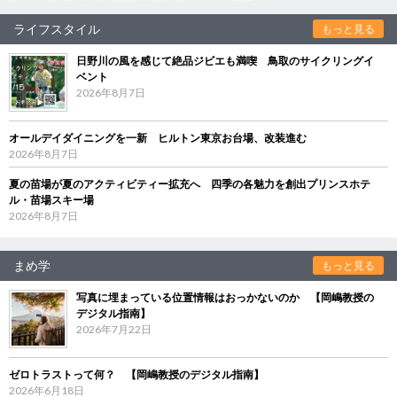
ライフスタイル
もっと見る
日野川の風を感じて絶品ジビエも満喫 鳥取のサイクリングイ
ベント
2026年8月7日
オールデイダイニングを一新 ヒルトン東京お台場、改装進む
2026年8月7日
夏の苗場が夏のアクティビティー拡充へ 四季の各魅力を創出プリンスホテ
ル・苗場スキー場
2026年8月7日
まめ学
もっと見る
写真に埋まっている位置情報はおっかないのか 【岡嶋教授の
デジタル指南】
2026年7月22日
ゼロトラストって何？ 【岡嶋教授のデジタル指南】
2026年6月18日