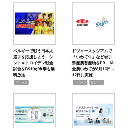
ベルギーで戦う日本人
ドジャースタジアムで
選手を応援しよう シ
「いわて牛」など岩手
ント＝トロイデン戦全
県産農畜産物をPR JA
試合をBS10が今季も無
全農いわてが8月10日～
料放送
12日に実施
,
,
,
スポーツ
スポーツ
ビジネス