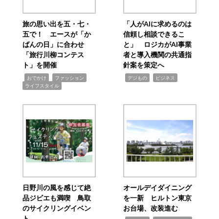
旅の思い出を五・七・
「人がAIに求めるのは
五で！ エースが「か
信頼し相談できるこ
ばんの日」に合わせ
と」 ロジカがAI事業
「旅行川柳コンテス
者と導入機関の共通指
ト」を開催
針案を策定へ
,
,
,
,
,
おでかけ
ファッション
デジもの
ビジネス
ライフスタイル
日野川の風を感じて絶
オールデイダイニング
品ジビエも満喫 鳥取
を一新 ヒルトン東京
のサイクリングイベン
お台場、改装進む
ト