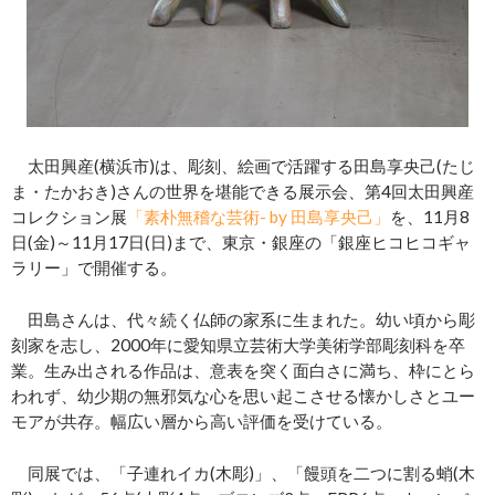
太田興産(横浜市)は、彫刻、絵画で活躍する田島享央己(たじ
ま・たかおき)さんの世界を堪能できる展示会、第4回太田興産
コレクション展
「素朴無稽な芸術- by 田島享央己」
を、11月8
日(金)～11月17日(日)まで、東京・銀座の「銀座ヒコヒコギャ
ラリー」で開催する。
田島さんは、代々続く仏師の家系に生まれた。幼い頃から彫
刻家を志し、2000年に愛知県立芸術大学美術学部彫刻科を卒
業。生み出される作品は、意表を突く面白さに満ち、枠にとら
われず、幼少期の無邪気な心を思い起こさせる懐かしさとユー
モアが共存。幅広い層から高い評価を受けている。
同展では、「子連れイカ(木彫)」、「饅頭を二つに割る蛸(木