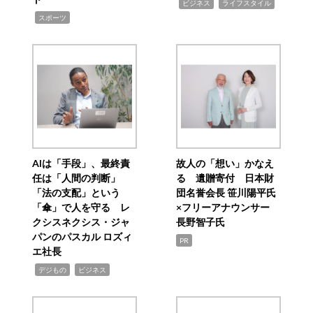
,
,
ビジネス
ライフスタイル
,
スポーツ
AIは「手段」、最終責
故人の「想い」かなえ
任は「人間の判断」
る 遺贈寄付 日本財
「法の支配」という
団名誉会長 笹川陽平氏
「傘」で人を守る レ
×フリーアナウンサー
クシスネクシス・ジャ
長野智子氏
パンのパスカル ロズィ
PR
エ社長
,
,
デジもの
ビジネス