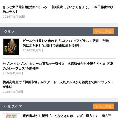
きっと大平元首相は泣いている 【政眼鏡（せいがんきょう）－本田雅俊の政
治コラム】
2026年6月10日
グルメ
もっと見る
ビールだけ飲むと倒れる「ふらつくビアグラス」発売 “強制
的に水を飲む”仕掛けで適正飲酒を後押し
2026年8月7日
セブン‐イレブン、カレー15商品を一斉投入 名店監修から冷製うどんまで“夏
のカレーフェス”を開催中
2026年8月6日
横浜高島屋で「韓国市場」がスタート 人気グルメから雑貨まで約30ブランド
が集結
2026年8月5日
ヘルスケア
もっと見る
現代書林から新刊『こんなときには、まず、漢方！』 漢方三