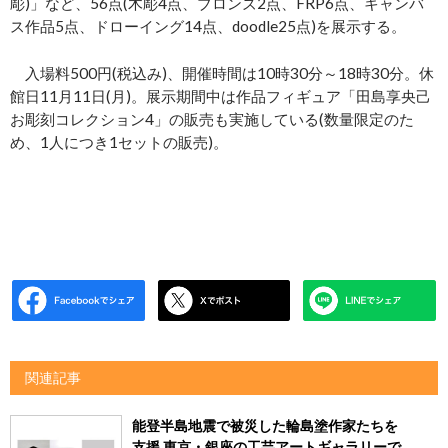
彫)」など、56点(木彫4点、ブロンズ2点、FRP6点、キャンバ
ス作品5点、ドローイング14点、doodle25点)を展示する。
入場料500円(税込み)、開催時間は10時30分～18時30分。休
館日11月11日(月)。展示期間中は作品フィギュア「田島享央己
お彫刻コレクション4」の販売も実施している(数量限定のた
め、1人につき1セットの販売)。
関連記事
能登半島地震で被災した輪島塗作家たちを
支援 東京・銀座の工芸アートギャラリーで