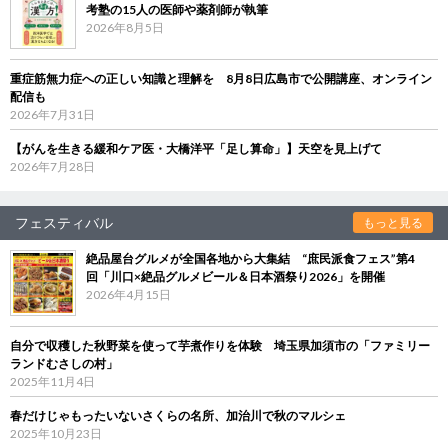
考塾の15人の医師や薬剤師が執筆
2026年8月5日
重症筋無力症への正しい知識と理解を 8月8日広島市で公開講座、オンライン
配信も
2026年7月31日
【がんを生きる緩和ケア医・大橋洋平「足し算命」】天空を見上げて
2026年7月28日
フェスティバル
もっと見る
絶品屋台グルメが全国各地から大集結 “庶民派食フェス”第4
回「川口×絶品グルメビール＆日本酒祭り2026」を開催
2026年4月15日
自分で収穫した秋野菜を使って芋煮作りを体験 埼玉県加須市の「ファミリー
ランドむさしの村」
2025年11月4日
春だけじゃもったいないさくらの名所、加治川で秋のマルシェ
2025年10月23日