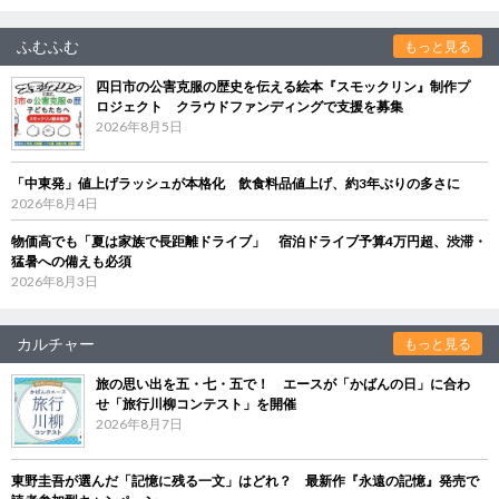
ふむふむ
もっと見る
四日市の公害克服の歴史を伝える絵本『スモックリン』制作プ
ロジェクト クラウドファンディングで支援を募集
2026年8月5日
「中東発」値上げラッシュが本格化 飲食料品値上げ、約3年ぶりの多さに
2026年8月4日
物価高でも「夏は家族で長距離ドライブ」 宿泊ドライブ予算4万円超、渋滞・
猛暑への備えも必須
2026年8月3日
カルチャー
もっと見る
旅の思い出を五・七・五で！ エースが「かばんの日」に合わ
せ「旅行川柳コンテスト」を開催
2026年8月7日
東野圭吾が選んだ「記憶に残る一文」はどれ？ 最新作『永遠の記憶』発売で