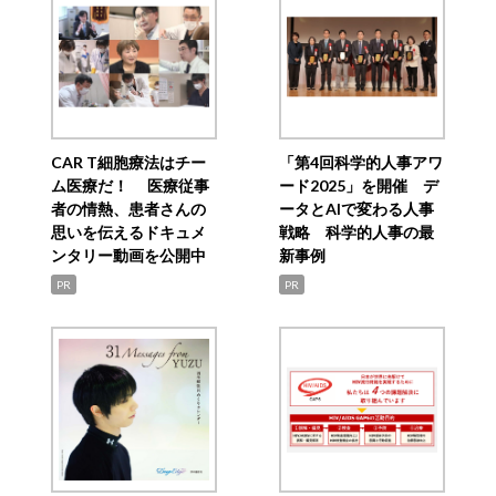
CAR T細胞療法はチー
「第4回科学的人事アワ
ム医療だ！ 医療従事
ード2025」を開催 デ
者の情熱、患者さんの
ータとAIで変わる人事
思いを伝えるドキュメ
戦略 科学的人事の最
ンタリー動画を公開中
新事例
PR
PR