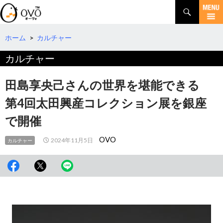
検
索
コ
ン
テ
ホーム
>
カルチャー
ン
カルチャー
ツ
へ
移
田島享央己さんの世界を堪能できる
動
第4回太田興産コレクション展を銀座
で開催
OVO
2024年11月5日
カルチャー